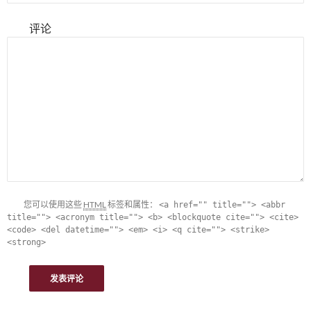
评论
您可以使用这些
HTML
标签和属性：
<a href="" title=""> <abbr
title=""> <acronym title=""> <b> <blockquote cite=""> <cite>
<code> <del datetime=""> <em> <i> <q cite=""> <strike>
<strong>