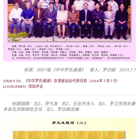
来源：2007版《中华罗氏通谱》 录入：罗训森 2014.7.7
2004.9.19，《中华罗氏通谱》京津座谈会代表合影
2014 年 7 月 7 日
LUOXUNSEN
添加评论
标题插图：左2，罗元发 右2，王在齐夫人 右1，罗卫东院长兼
本会北京联络处主任 左1，罗训森总编