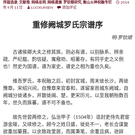
序跋选录
,
文献卷
,
网络总祠
,
网络通谱
,
罗钦顺研究
,
衡山火神祝融专栏
2014
年 9 月 11 日
LUOXUNSEN
添加评论
重修阙城罗氏宗谱序
明·罗钦顺
古诸侯卿大夫之修其族，则必有谱，以别脉系、辨亲
疏、严纪载、酌信疑、寓儆劝、昭著存，有同乎史之义例
也！然史为国谱，谱为家史，谱史之相为重也久矣。
维吾罗氏，本祝融之后，初封宜城，周末徙长沙，再徙
豫章。宋绍兴间，自豫章来官泰和，遂留家邑城东阙城，自
阙城分徙诸乡，并散徙闽、楚，更宋历元，以至我朝殆数百
年，世久而族蕃，谱不可不备也。
故先世尝两修之，弘治甲子（1504年）诰封吏侍先君宦
游金陵，又续修之，顾今之姓日盛，徙处不一，老长佥谋复
欲重加纂葺。以余致政里居，而属秉笔，余耄且病，逊辞