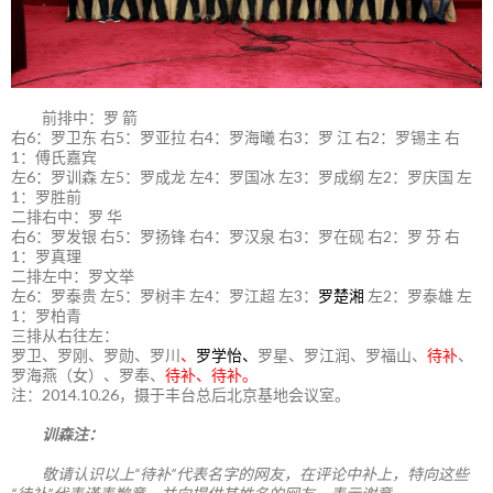
前排中：罗 箭
右6：罗卫东 右5：罗亚拉 右4：罗海曦 右3：罗 江 右2：罗锡主 右
1：傅氏嘉宾
左6：罗训森 左5：罗成龙 左4：罗国冰 左3：罗成纲 左2：罗庆国 左
1：罗胜前
二排右中：罗 华
右6：罗发银 右5：罗扬锋 右4：罗汉泉 右3：罗在砚 右2：罗 芬 右
1：罗真理
二排左中：罗文举
左6：罗泰贵 左5：罗树丰 左4：罗江超 左3：
罗楚湘
左2：罗泰雄 左
1：罗柏青
三排从右往左：
罗卫、罗刚、罗勋、罗川
、
罗学怡、
罗星、罗江润、罗福山、
待补
、
罗海燕（女）、罗奉、
待补、待补。
注：2014.10.26，摄于丰台总后北京基地会议室。
训森注：
敬请认识以上“待补”代表名字的网友，在评论中补上，特向这些