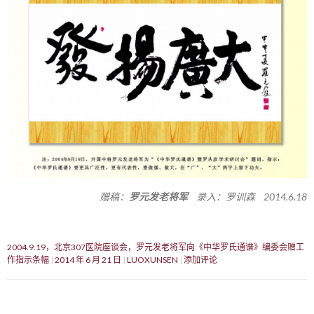
赠稿：
罗元发老将军
录入：罗训森 2014.6.18
2004.9.19，北京307医院座谈会，罗元发老将军向《中华罗氏通谱》编委会赠工
作指示条幅
2014 年 6 月 21 日
LUOXUNSEN
添加评论