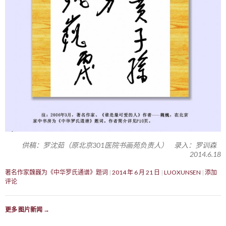
供稿：罗沈茹（原北京301医院书画苑负责人） 录入：罗训森
2014.6.18
著名作家魏巍为《中华罗氏通谱》题词
2014 年 6 月 21 日
LUOXUNSEN
添加
评论
更多 图片新闻
→