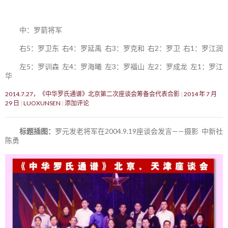
中：罗箭将军
右5：罗卫东 右4：罗延禹 右3：罗克和 右2：罗卫 右1：罗江润
左5：罗训森 左4：罗海曦 左3：罗福山 左2：罗成龙 左1：罗江
华
2014.7.27，《中华罗氏通谱》北京第二次座谈会筹备会代表合影
2014 年 7 月
29 日
LUOXUNSEN
添加评论
标题插图：
罗元发老将军在2004.9.19座谈会发言——摄影 中新社
陈勇