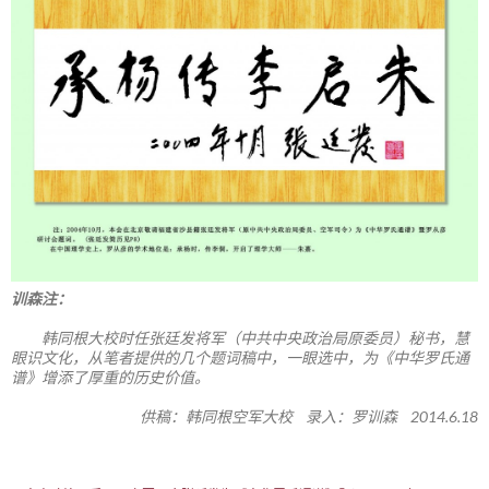
训森注：
韩同根大校时任张廷发将军（中共中央政治局原委员）秘书，慧
眼识文化，从笔者提供的几个题词稿中，一眼选中，为《中华罗氏通
谱》增添了厚重的历史价值。
供稿：韩同根空军大校 录入：罗训森 2014.6.18