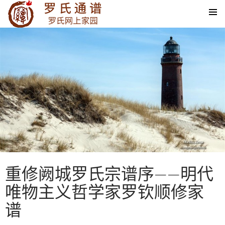
SKIP TO CONTENT
重修阙城罗氏宗谱序——明代
唯物主义哲学家罗钦顺修家
谱