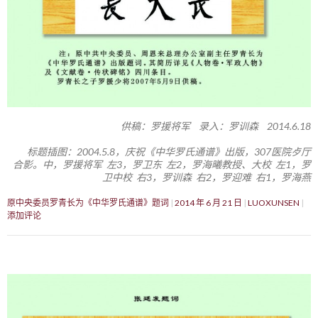
供稿：罗援将军 录入：罗训森 2014.6.18
标题插图：2004.5.8，庆祝《中华罗氏通谱》出版，307医院歺厅
合影。中，罗援将军 左3，罗卫东 左2，罗海曦教授、大校 左1，罗
卫中校 右3，罗训森 右2，罗迎难 右1，罗海燕
原中央委员罗青长为《中华罗氏通谱》题词
2014 年 6 月 21 日
LUOXUNSEN
添加评论