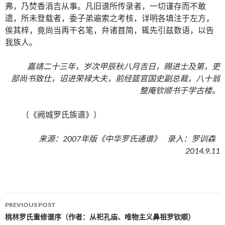
弗，乃焚香涓吉从事。凡旧谱所传录者，一切谨存而不敢
遗，所未登载者，委子弟遍索之考核，详明各填注于左方，
俟其梓，竟尚当再干名笔，弁诸首简，辄先引兹数语，以告
我族人。
嘉靖二十三年，岁次甲辰秋八月吉日，赐进士及第，吏
部尚书致仕，诏进荣禄大夫，前经筵官国史副总裁，八十翁
整庵钦顺书于学古楼。
（《阙城罗氏族谱》）
来源：2007年版《中华罗氏通谱》 录入：罗训森
2014.9.11
PREVIOUS POST
Post navigation
桃林罗氏重修谱序（作者：从祀孔庙、唯物主义鼻祖罗钦顺）