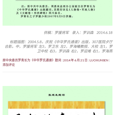
供稿：罗援将军 录入：罗训森 2014.6.18
标题插图：2004.5.8，庆祝《中华罗氏通谱》出版，307医院歺厅
合影。中，罗援将军 左3，罗卫东 左2，罗海曦教授、大校 左1，罗
卫中校 右3，罗训森 右2，罗迎难 右1，罗海燕
原中央委员罗青长为《中华罗氏通谱》题词
2014 年 6 月 21 日
LUOXUNSEN
添加评论