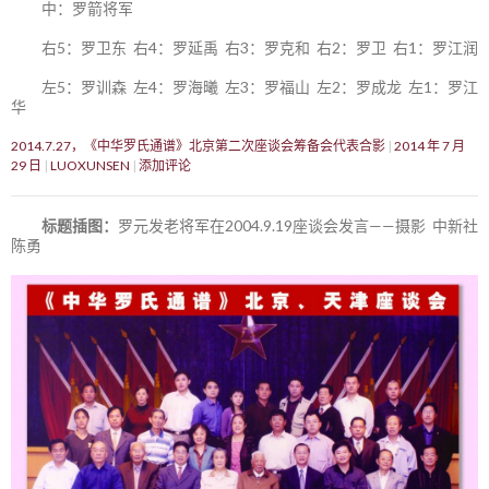
中：罗箭将军
右5：罗卫东 右4：罗延禹 右3：罗克和 右2：罗卫 右1：罗江润
左5：罗训森 左4：罗海曦 左3：罗福山 左2：罗成龙 左1：罗江
华
2014.7.27，《中华罗氏通谱》北京第二次座谈会筹备会代表合影
2014 年 7 月
29 日
LUOXUNSEN
添加评论
标题插图：
罗元发老将军在2004.9.19座谈会发言——摄影 中新社
陈勇