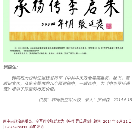
训森注：
韩同根大校时任张廷发将军（中共中央政治局原委员）秘书，慧
眼识文化，从笔者提供的几个题词稿中，一眼选中，为《中华罗氏通
谱》增添了厚重的历史价值。
供稿：韩同根空军大校 录入：罗训森 2014.6.18
原中央政治局委员、空军司令张廷发为《中华罗氏通谱》题词
2014 年 6 月 21 日
LUOXUNSEN
添加评论