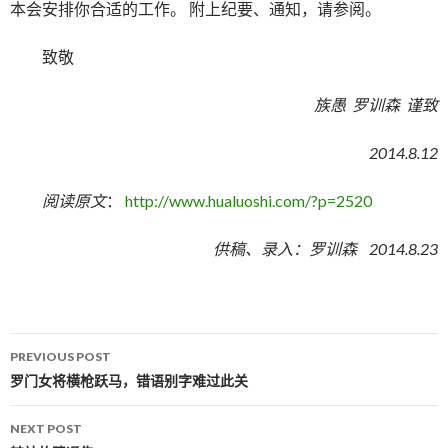
本会安排你合适的工作。 附上纪要、通知，请参阅。
致敬
族愚 罗训森 谨致
2014.8.12
阅读原文
：
http://www.hualuoshi.com/?p=2520
供稿、录入：罗训森 2014.8.23
PREVIOUS POST
Post navigation
罗门女将横枪跃马，错语别字难过此关
NEXT POST