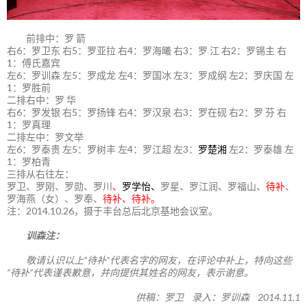
前排中：罗 箭
右6：罗卫东 右5：罗亚拉 右4：罗海曦 右3：罗 江 右2：罗锡主 右
1：傅氏嘉宾
左6：罗训森 左5：罗成龙 左4：罗国冰 左3：罗成纲 左2：罗庆国 左
1：罗胜前
二排右中：罗 华
右6：罗发银 右5：罗扬锋 右4：罗汉泉 右3：罗在砚 右2：罗 芬 右
1：罗真理
二排左中：罗文举
左6：罗泰贵 左5：罗树丰 左4：罗江超 左3：
罗楚湘
左2：罗泰雄 左
1：罗柏青
三排从右往左：
罗卫、罗刚、罗勋、罗川
、
罗学怡、
罗星、罗江润、罗福山、
待补
、
罗海燕（女）、罗奉、
待补、待补。
注：2014.10.26，摄于丰台总后北京基地会议室。
训森注：
敬请认识以上“待补”代表名字的网友，在评论中补上，特向这些
“待补”代表谨表歉意，并向提供其姓名的网友，表示谢意。
供稿：罗卫 录入：罗训森 2014.11.1