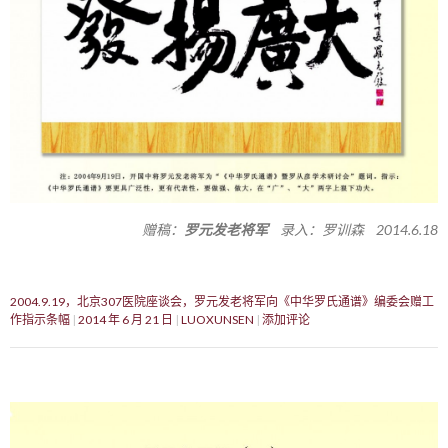
赠稿：
罗元发老将军
录入：罗训森 2014.6.18
2004.9.19，北京307医院座谈会，罗元发老将军向《中华罗氏通谱》编委会赠工
作指示条幅
2014 年 6 月 21 日
LUOXUNSEN
添加评论