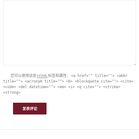
您可以使用这些
HTML
标签和属性：
<a href="" title=""> <abbr
title=""> <acronym title=""> <b> <blockquote cite=""> <cite>
<code> <del datetime=""> <em> <i> <q cite=""> <strike>
<strong>