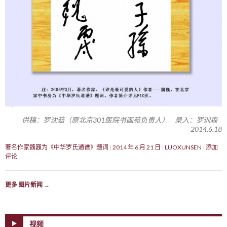
供稿：罗沈茹（原北京301医院书画苑负责人） 录入：罗训森
2014.6.18
著名作家魏巍为《中华罗氏通谱》题词
2014 年 6 月 21 日
LUOXUNSEN
添加
评论
更多 图片新闻
→
视频