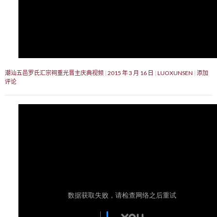
潮汕五邑罗氏汇宗祠重光晋主庆典视频
2015 年 3 月 16 日
LUOXUNSEN
添加
评论