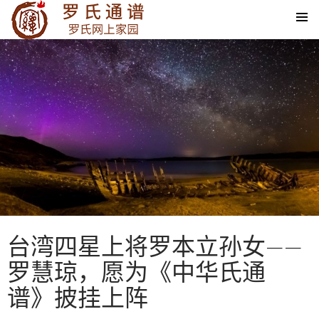
SKIP TO CONTENT
台湾四星上将罗本立孙女——
罗慧琼，愿为《中华氏通
谱》披挂上阵