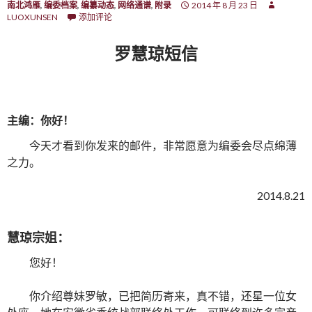
南北鸿雁
,
编委档案
,
编纂动态
,
网络通谱
,
附录
2014 年 8 月 23 日
LUOXUNSEN
添加评论
罗慧琼短信
主编：你好！
今天才看到你发来的邮件，非常愿意为编委会尽点绵薄
之力。
2014.8.21
慧琼宗姐：
您好！
你介绍尊妹罗敏，已把简历寄来，真不错，还星一位女