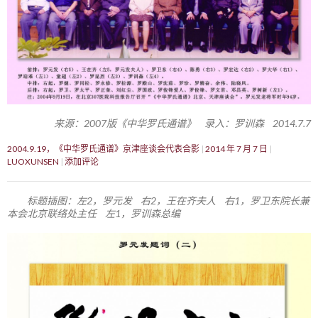
来源：2007版《中华罗氏通谱》 录入：罗训森 2014.7.7
2004.9.19，《中华罗氏通谱》京津座谈会代表合影
2014 年 7 月 7 日
LUOXUNSEN
添加评论
标题插图：左2，罗元发 右2，王在齐夫人 右1，罗卫东院长兼
本会北京联络处主任 左1，罗训森总编