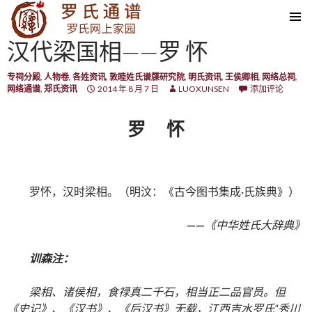
SKIP TO CONTENT
汉代梁国相——罗 怀
专祠分殿
,
人物卷
,
各姓资讯
,
敦睦姓氏谱牒研究院
,
明氏资讯
,
王侯卿相
,
网络总祠
,
网络通谱
,
郑氏资讯
2014 年 8 月 7 日
LUOXUNSEN
添加评论
罗 怀
罗怀，汉时梁相。（明汶：《古今图书集成·氏族典》）
——
《中华姓氏大辞典》
训森注：
梁相、诸侯相，食禄真二千石，相当正二品官员。但
《史记》、《汉书》、《后汉书》无载，江西吉水罗氏“秀川