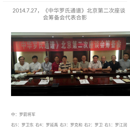
2014.7.27，《中华罗氏通谱》北京第二次座谈
会筹备会代表合影
中：罗箭将军
右5：罗卫东 右4：罗延禹 右3：罗克和 右2：罗卫 右1：罗江润