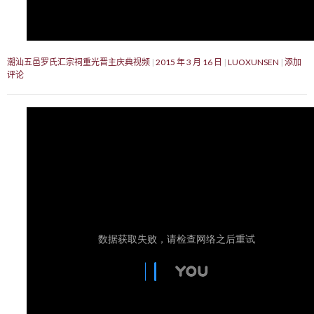
潮汕五邑罗氏汇宗祠重光晋主庆典视频
2015 年 3 月 16 日
LUOXUNSEN
添加
评论