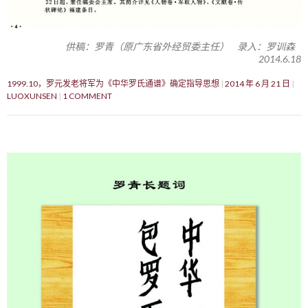
供稿：罗青（原广东省外经贸委主任） 录入：罗训森
2014.6.18
1999.10，罗元发老将军为《中华罗氏通谱》确定指导思想
2014 年 6 月 21 日
LUOXUNSEN
1 COMMENT