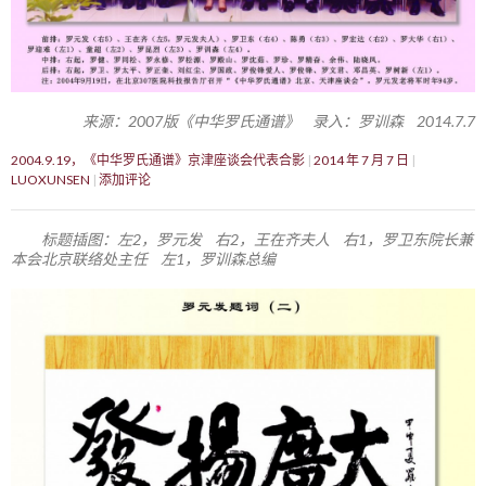
来源：2007版《中华罗氏通谱》 录入：罗训森 2014.7.7
2004.9.19，《中华罗氏通谱》京津座谈会代表合影
2014 年 7 月 7 日
LUOXUNSEN
添加评论
标题插图：左2，罗元发 右2，王在齐夫人 右1，罗卫东院长兼
本会北京联络处主任 左1，罗训森总编