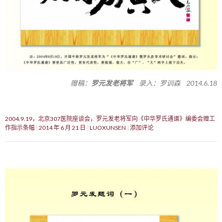
赠稿：
罗元发老将军
录入：罗训森 2014.6.18
2004.9.19，北京307医院座谈会，罗元发老将军向《中华罗氏通谱》编委会赠工
作指示条幅
2014 年 6 月 21 日
LUOXUNSEN
添加评论