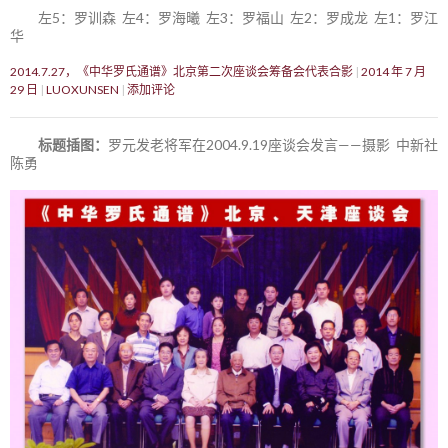
左5：罗训森 左4：罗海曦 左3：罗福山 左2：罗成龙 左1：罗江
华
2014.7.27，《中华罗氏通谱》北京第二次座谈会筹备会代表合影
2014 年 7 月
29 日
LUOXUNSEN
添加评论
标题插图：
罗元发老将军在2004.9.19座谈会发言——摄影 中新社
陈勇