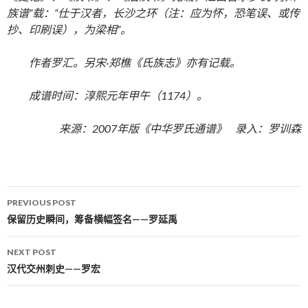
族谱”载：“仕于汉者，长沙之环（注：应为怀，恐笔误、或传
抄、印刷误），为梁相”。
作者罗汇。另宋·郑樵《氏族志》亦有记载。
成谱时间：淳熙元年甲午（1174）。
来源：2007年版《中华罗氏通谱》 录入：罗训森
PREVIOUS POST
Post navigation
保留历史瞬间，筹备横幅签名——罗延禹
NEXT POST
汉代交州刺史——罗宏