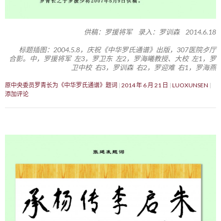
供稿：罗援将军 录入：罗训森 2014.6.18
标题插图：2004.5.8，庆祝《中华罗氏通谱》出版，307医院歺厅
合影。中，罗援将军 左3，罗卫东 左2，罗海曦教授、大校 左1，罗
卫中校 右3，罗训森 右2，罗迎难 右1，罗海燕
原中央委员罗青长为《中华罗氏通谱》题词
2014 年 6 月 21 日
LUOXUNSEN
添加评论