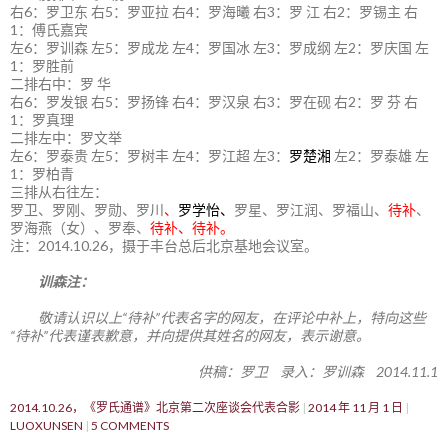
右6：罗卫东 右5：罗亚拉 右4：罗海曦 右3：罗 江 右2：罗锡主 右
1：傅氏嘉宾
左6：罗训森 左5：罗成龙 左4：罗国冰 左3：罗成纲 左2：罗庆国 左
1：罗胜前
二排右中：罗 华
右6：罗发银 右5：罗扬锋 右4：罗汉泉 右3：罗在砚 右2：罗 芬 右
1：罗真理
二排左中：罗文举
左6：罗泰贵 左5：罗树丰 左4：罗江超 左3：
罗楚湘
左2：罗泰雄 左
1：罗柏青
三排从右往左：
罗卫、罗刚、罗勋、罗川
、
罗学怡、
罗星、罗江润、罗福山、
待补
、
罗海燕（女）、罗奉、
待补、待补。
注：2014.10.26，摄于丰台总后北京基地会议室。
训森注：
敬请认识以上“待补”代表名字的网友，在评论中补上，特向这些
“待补”代表谨表歉意，并向提供其姓名的网友，表示谢意。
供稿：罗卫 录入：罗训森 2014.11.1
2014.10.26，《罗氏通谱》北京第二次座谈会代表合影
2014 年 11 月 1 日
LUOXUNSEN
5 COMMENTS