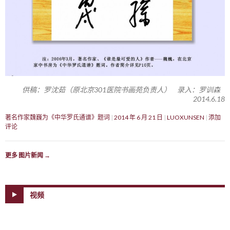
供稿：罗沈茹（原北京301医院书画苑负责人） 录入：罗训森
2014.6.18
著名作家魏巍为《中华罗氏通谱》题词
2014 年 6 月 21 日
LUOXUNSEN
添加
评论
更多 图片新闻
→
视频