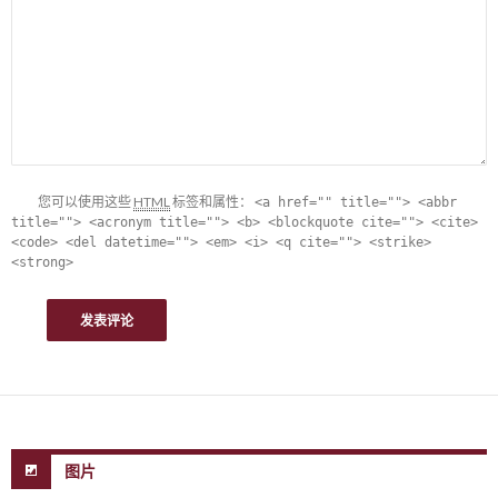
您可以使用这些
HTML
标签和属性：
<a href="" title=""> <abbr
title=""> <acronym title=""> <b> <blockquote cite=""> <cite>
<code> <del datetime=""> <em> <i> <q cite=""> <strike>
<strong>
图片