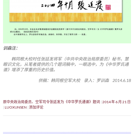
训森注：
韩同根大校时任张廷发将军（中共中央政治局原委员）秘书，慧
眼识文化，从笔者提供的几个题词稿中，一眼选中，为《中华罗氏通
谱》增添了厚重的历史价值。
供稿：韩同根空军大校 录入：罗训森 2014.6.18
原中央政治局委员、空军司令张廷发为《中华罗氏通谱》题词
2014 年 6 月 21 日
LUOXUNSEN
添加评论