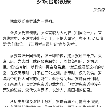
罗珠官职初探
罗训森
豫章罗氏奉罗珠为一世祖。
众多罗氏族谱载，罗珠官职为大司农（相国之一）。官
方典志中，不说罗珠出守九江，不提大司农，亦不明示“从灌
婴”为何职位。《江西考古录》记“官职失考”。
灌婴是汉开国元勋，汉王即帝位，赐灌婴邑三千户。灭
诸吕后，为太尉（武职最高职务），周勃免相后，婴为丞
相。但“高帝崩，以列侯事惠帝及吕后。”就是像灌婴这样的功
臣，在汉高帝时，并不在三公之列，惠帝时，仅为列侯。罗
珠高帝时任大司农的可能性，似乎有问题。罗珠官居何职，
《江西通志》以罗洪先家谱记载为准。但罗洪先家谱中没有
罗珠的记载，汉代仅有罗怀，长沙人，梁国相的记录。
从历史规律及逻辑上分析，罗珠官职不可能高于灌婴，