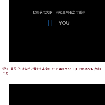
潮汕五邑罗氏汇宗祠重光晋主庆典视频
2015 年 3 月 16 日
LUOXUNSEN
添加
评论