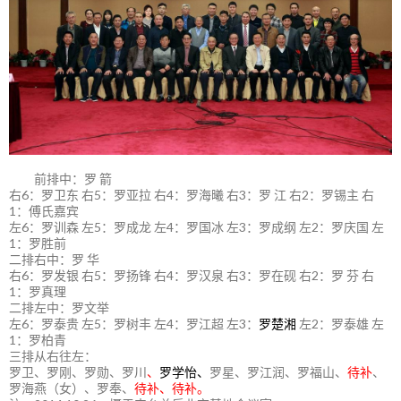
前排中：罗 箭
右6：罗卫东 右5：罗亚拉 右4：罗海曦 右3：罗 江 右2：罗锡主 右
1：傅氏嘉宾
左6：罗训森 左5：罗成龙 左4：罗国冰 左3：罗成纲 左2：罗庆国 左
1：罗胜前
二排右中：罗 华
右6：罗发银 右5：罗扬锋 右4：罗汉泉 右3：罗在砚 右2：罗 芬 右
1：罗真理
二排左中：罗文举
左6：罗泰贵 左5：罗树丰 左4：罗江超 左3：
罗楚湘
左2：罗泰雄 左
1：罗柏青
三排从右往左：
罗卫、罗刚、罗勋、罗川
、
罗学怡、
罗星、罗江润、罗福山、
待补
、
罗海燕（女）、罗奉、
待补、待补。