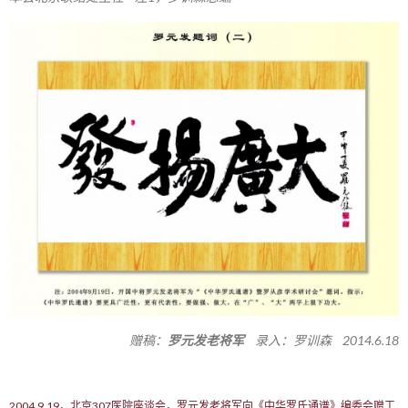
赠稿：
罗元发老将军
录入：罗训森 2014.6.18
2004.9.19，北京307医院座谈会，罗元发老将军向《中华罗氏通谱》编委会赠工