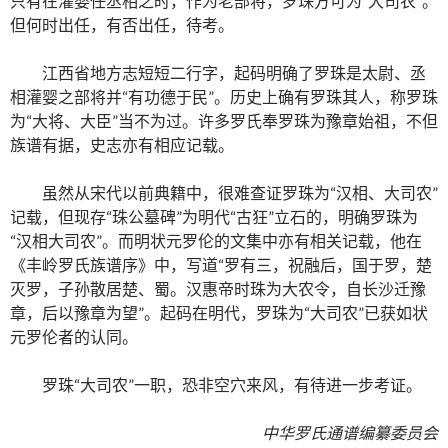
只有在灌婴任丞相之时，作为老部将，罗珠方可为“大司农”。
但何时出任，有否出任，待考。
江西省地方志短短二行字，起码明确了罗珠是太尉、丞
相灌婴之部将并“有功德于民”。历史上确有罗珠其人，称罗珠
为“大将、大臣”当不为过。许多罗氏奉罗珠为豫章始祖，不但
族谱有据，史志亦有相应记载。
虽然从宋代以前典籍中，很难查证罗珠为“汉相、大司农”
记载，但现存“珠公墓碑”为明代“古狂”立石的，明确罗珠为
“汉相大司农”。而明状元罗伦的文集中亦有相关记载，他在
《丰岭罗氏族谱序》中，写道“罗有三，祝融后，国于罗，楚
灭罗，子孙散居楚、蜀。汉惠帝时珠为大农令，自长沙迁豫
章，后以豫章为望”。起码在明代，罗珠为“大司农”已获如状
元罗伦者的认同。
罗珠“大司农”一职，恐非空穴来风，有待进一步考证。
中华罗氏通谱编纂委员会