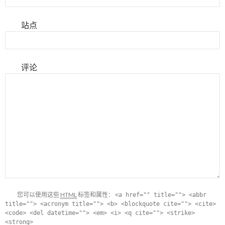
站点
评论
您可以使用这些
HTML
标签和属性：
<a href="" title=""> <abbr
title=""> <acronym title=""> <b> <blockquote cite=""> <cite>
<code> <del datetime=""> <em> <i> <q cite=""> <strike>
<strong>