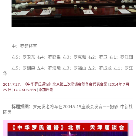
中：罗箭将军
右5：罗卫东 右4：罗延禹 右3：罗克和 右2：罗卫 右1：罗江润
左5：罗训森 左4：罗海曦 左3：罗福山 左2：罗成龙 左1：罗江
华
2014.7.27，《中华罗氏通谱》北京第二次座谈会筹备会代表合影
2014 年 7 月
29 日
LUOXUNSEN
添加评论
标题插图：
罗元发老将军在2004.9.19座谈会发言——摄影 中新社
陈勇