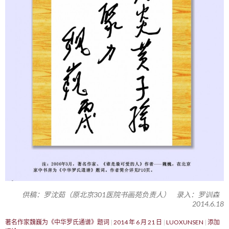
供稿：罗沈茹（原北京301医院书画苑负责人） 录入：罗训森
2014.6.18
著名作家魏巍为《中华罗氏通谱》题词
2014 年 6 月 21 日
LUOXUNSEN
添加