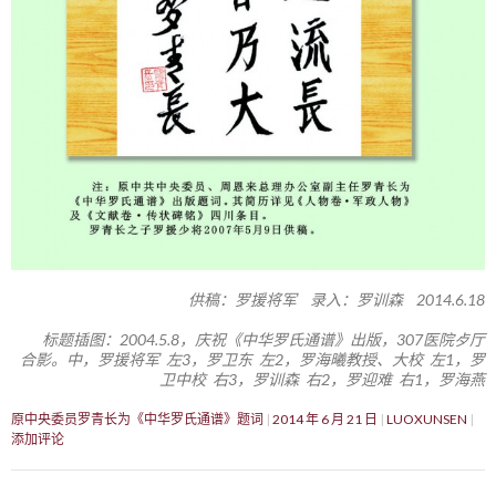
供稿：罗援将军 录入：罗训森 2014.6.18
标题插图：2004.5.8，庆祝《中华罗氏通谱》出版，307医院歺厅
合影。中，罗援将军 左3，罗卫东 左2，罗海曦教授、大校 左1，罗
卫中校 右3，罗训森 右2，罗迎难 右1，罗海燕
原中央委员罗青长为《中华罗氏通谱》题词
2014 年 6 月 21 日
LUOXUNSEN
添加评论