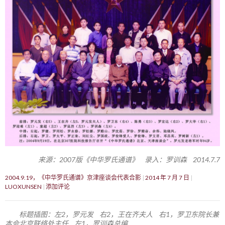
来源：2007版《中华罗氏通谱》 录入：罗训森 2014.7.7
2004.9.19，《中华罗氏通谱》京津座谈会代表合影
2014 年 7 月 7 日
LUOXUNSEN
添加评论
标题插图：左2，罗元发 右2，王在齐夫人 右1，罗卫东院长兼
本会北京联络处主任 左1，罗训森总编