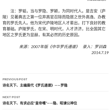
注：罗韬，当与罗隐、罗颖，为同时代人。是吉安（庐
陵）见著典志之第一位弃高官召除而隐居之世外高逸、办教
育的罗氏先人。他为宋代庐陵地区人才辈出，打下良好的教
育基础。庐陵罗氏，在宋、明时代，人才济济，比全国其它
地区之罗氏更为显赫，有其必然的历史原因。
来源：2007年版《中华罗氏通谱》 录入：罗训森
2014.7.19
PREVIOUS POST
Post navigation
诗名天下、主编唐代《罗氏通谱》——罗隐
NEXT POST
诗名天下、有求必应“皇帝嘴”——隐、昭谏公神位