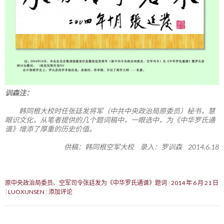
训森注：
韩同根大校时任张廷发将军（中共中央政治局原委员）秘书，慧
眼识文化，从笔者提供的几个题词稿中，一眼选中，为《中华罗氏通
谱》增添了厚重的历史价值。
供稿：韩同根空军大校 录入：罗训森 2014.6.18
原中央政治局委员、空军司令张廷发为《中华罗氏通谱》题词
2014 年 6 月 21 日
LUOXUNSEN
添加评论