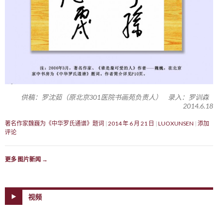
供稿：罗沈茹（原北京301医院书画苑负责人） 录入：罗训森
2014.6.18
著名作家魏巍为《中华罗氏通谱》题词
2014 年 6 月 21 日
LUOXUNSEN
添加
评论
更多 图片新闻
→
视频