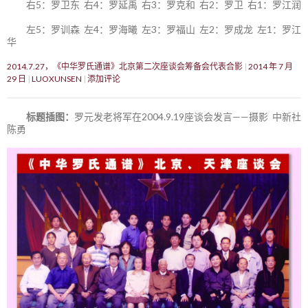
右5：罗卫东 右4：罗延禹 右3：罗克和 右2：罗卫 右1：罗江润
左5：罗训森 左4：罗海曦 左3：罗福山 左2：罗成龙 左1：罗江
华
2014.7.27，《中华罗氏通谱》北京第二次座谈会筹备会代表合影
2014 年 7 月
29 日
LUOXUNSEN
添加评论
标题插图：
罗元发老将军在2004.9.19座谈会发言——摄影 中新社
陈勇