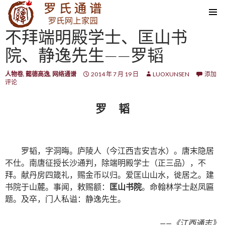
SKIP TO CONTENT
不拜端明殿学士、匡山书
院、静逸先生——罗韬
人物卷
,
懿德高逸
,
网络通谱
2014 年 7 月 19 日
LUOXUNSEN
添加
评论
罗 韬
罗韬，字洞晦。庐陵人（今江西吉安吉水）。唐末隐居
不仕。南唐征授长沙通判，除端明殿学士（正三品），不
拜。献丹房四箴礼，赐金币以归。爱匡山山水，徙居之。建
书院于山麓。事闻，敕赐额：
匡山书院
。命翰林学士赵凤匾
题。及卒，门人私谥：静逸先生。
——《江西通志》