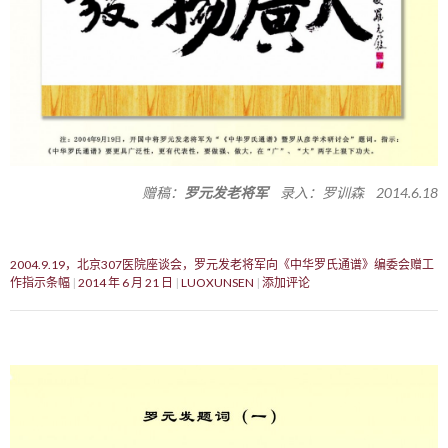
赠稿：
罗元发老将军
录入：罗训森 2014.6.18
2004.9.19，北京307医院座谈会，罗元发老将军向《中华罗氏通谱》编委会赠工
作指示条幅
2014 年 6 月 21 日
LUOXUNSEN
添加评论