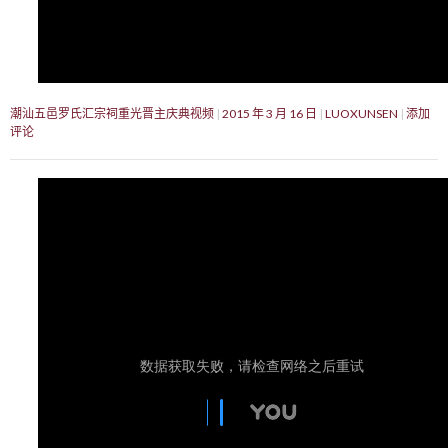
潮汕五邑罗氏汇宗祠重光晋主庆典视频
2015 年 3 月 16 日
LUOXUNSEN
添加
评论