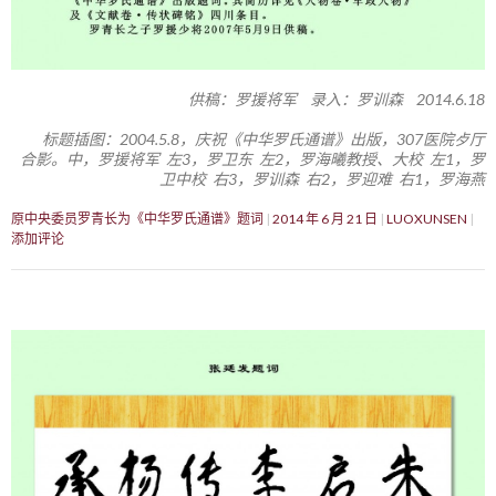
供稿：罗援将军 录入：罗训森 2014.6.18
标题插图：2004.5.8，庆祝《中华罗氏通谱》出版，307医院歺厅
合影。中，罗援将军 左3，罗卫东 左2，罗海曦教授、大校 左1，罗
卫中校 右3，罗训森 右2，罗迎难 右1，罗海燕
原中央委员罗青长为《中华罗氏通谱》题词
2014 年 6 月 21 日
LUOXUNSEN
添加评论