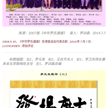
来源：2007版《中华罗氏通谱》 录入：罗训森 2014.7.7
2004.9.19，《中华罗氏通谱》京津座谈会代表合影
2014 年 7 月 7 日
LUOXUNSEN
添加评论
标题插图：左2，罗元发 右2，王在齐夫人 右1，罗卫东院长兼
本会北京联络处主任 左1，罗训森总编