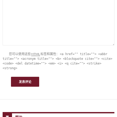
您可以使用这些
HTML
标签和属性：
<a href="" title=""> <abbr
title=""> <acronym title=""> <b> <blockquote cite=""> <cite>
<code> <del datetime=""> <em> <i> <q cite=""> <strike>
<strong>