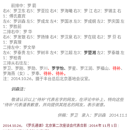
前排中：罗 箭
右6：罗卫东 右5：罗亚拉 右4：罗海曦 右3：罗 江 右2：罗锡主 右
1：傅氏嘉宾
左6：罗训森 左5：罗成龙 左4：罗国冰 左3：罗成纲 左2：罗庆国 左
1：罗胜前
二排右中：罗 华
右6：罗发银 右5：罗扬锋 右4：罗汉泉 右3：罗在砚 右2：罗 芬 右
1：罗真理
二排左中：罗文举
左6：罗泰贵 左5：罗树丰 左4：罗江超 左3：
罗楚湘
左2：罗泰雄 左
1：罗柏青
三排从右往左：
罗卫、罗刚、罗勋、罗川
、
罗学怡、
罗星、罗江润、罗福山、
待补
、
罗海燕（女）、罗奉、
待补、待补。
注：2014.10.26，摄于丰台总后北京基地会议室。
训森注：
敬请认识以上“待补”代表名字的网友，在评论中补上，特向这些
“待补”代表谨表歉意，并向提供其姓名的网友，表示谢意。
供稿：罗卫 录入：罗训森 2014.11.1
2014.10.26，《罗氏通谱》北京第二次座谈会代表合影
2014 年 11 月 1 日