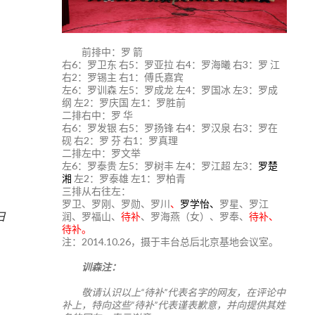
前排中：罗 箭
右6：罗卫东 右5：罗亚拉 右4：罗海曦 右3：罗 江
右2：罗锡主 右1：傅氏嘉宾
左6：罗训森 左5：罗成龙 左4：罗国冰 左3：罗成
纲 左2：罗庆国 左1：罗胜前
二排右中：罗 华
右6：罗发银 右5：罗扬锋 右4：罗汉泉 右3：罗在
砚 右2：罗 芬 右1：罗真理
二排左中：罗文举
左6：罗泰贵 左5：罗树丰 左4：罗江超 左3：
罗楚
湘
左2：罗泰雄 左1：罗柏青
三排从右往左：
罗卫、罗刚、罗勋、罗川
、
罗学怡、
罗星、罗江
日
润、罗福山、
待补
、罗海燕（女）、罗奉、
待补、
待补。
注：2014.10.26，摄于丰台总后北京基地会议室。
训森注：
敬请认识以上“待补”代表名字的网友，在评论中
补上，特向这些“待补”代表谨表歉意，并向提供其姓