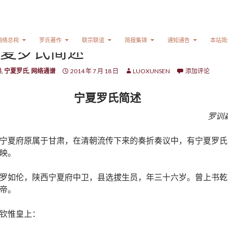
网络总祠
罗氏著作
联宗联谊
简报集锦
通知通告
本站简
夏罗氏简述
卷
,
宁夏罗氏
,
网络通谱
2014 年 7 月 18 日
LUOXUNSEN
添加评论
宁夏罗氏简述
罗训
宁夏府原属于甘肃，在清朝流传下来的奏折奏议中，有宁夏罗氏
映。
罗如伦，陕西宁夏府中卫，县选拔生员，年三十六岁。曾上书乾
帝。
钦惟皇上：