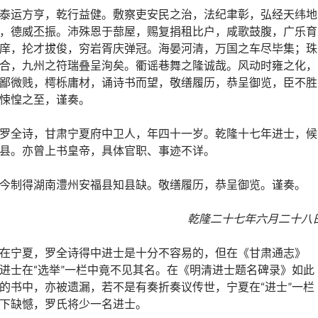
泰运方亨，乾行益健。敷察吏安民之治，法纪聿彰，弘经天纬地
，德威丕振。沛殊恩于蔀屋，赐复捐租比户，咸歌鼓腹，广乐育
庠，抡才拔俊，穷岩胥庆弹冠。海晏河清，万国之车尽毕集；珠
合，九州之符瑞叠呈洵矣。衢谣巷舞之隆诚哉。风动时雍之化，
鄙微贱，樗栎庸材，诵诗书而望，敬缮履历，恭呈御览，臣不胜
悚惶之至，谨奏。
罗全诗，甘肃宁夏府中卫人，年四十一岁。乾隆十七年进士，候
县。亦曾上书皇帝，具体官职、事迹不详。
今制得湖南澧州安福县知县缺。敬缮履历，恭呈御览。谨奏。
乾隆二十七年六月二十八
在宁夏，罗全诗得中进士是十分不容易的，但在《甘肃通志》
进士在“选举”一栏中竟不见其名。在《明清进士题名碑录》如此
的书中，亦被遗漏，若不是有奏折奏议传世，宁夏在“进士”一栏
下缺憾，罗氏将少一名进士。