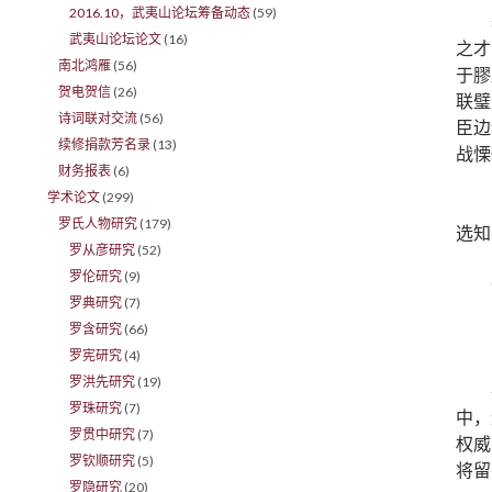
2016.10，武夷山论坛筹备动态
(59)
武夷山论坛论文
(16)
之才
南北鸿雁
(56)
于膠
贺电贺信
(26)
联璧
诗词联对交流
(56)
臣边
续修捐款芳名录
(13)
战慄
财务报表
(6)
学术论文
(299)
罗氏人物研究
(179)
选知
罗从彦研究
(52)
罗伦研究
(9)
罗典研究
(7)
罗含研究
(66)
罗宪研究
(4)
罗洪先研究
(19)
罗珠研究
(7)
中，
罗贯中研究
(7)
权威
罗钦顺研究
(5)
将留
罗隐研究
(20)