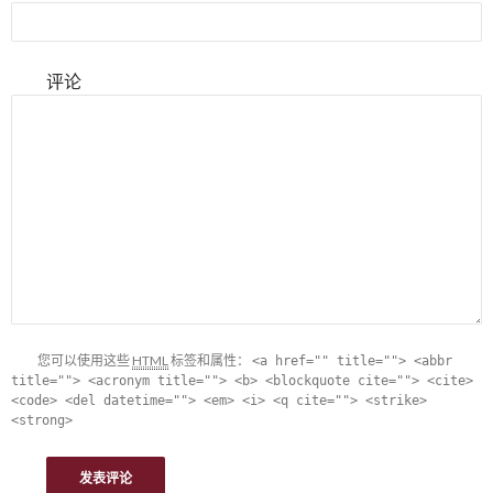
评论
您可以使用这些
HTML
标签和属性：
<a href="" title=""> <abbr
title=""> <acronym title=""> <b> <blockquote cite=""> <cite>
<code> <del datetime=""> <em> <i> <q cite=""> <strike>
<strong>