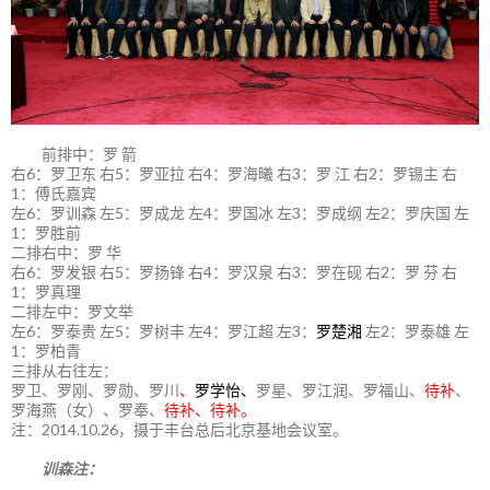
前排中：罗 箭
右6：罗卫东 右5：罗亚拉 右4：罗海曦 右3：罗 江 右2：罗锡主 右
1：傅氏嘉宾
左6：罗训森 左5：罗成龙 左4：罗国冰 左3：罗成纲 左2：罗庆国 左
1：罗胜前
二排右中：罗 华
右6：罗发银 右5：罗扬锋 右4：罗汉泉 右3：罗在砚 右2：罗 芬 右
1：罗真理
二排左中：罗文举
左6：罗泰贵 左5：罗树丰 左4：罗江超 左3：
罗楚湘
左2：罗泰雄 左
1：罗柏青
三排从右往左：
罗卫、罗刚、罗勋、罗川
、
罗学怡、
罗星、罗江润、罗福山、
待补
、
罗海燕（女）、罗奉、
待补、待补。
注：2014.10.26，摄于丰台总后北京基地会议室。
训森注：