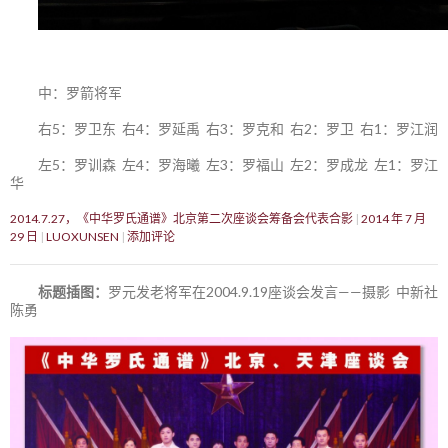
中：罗箭将军
右5：罗卫东 右4：罗延禹 右3：罗克和 右2：罗卫 右1：罗江润
左5：罗训森 左4：罗海曦 左3：罗福山 左2：罗成龙 左1：罗江
华
2014.7.27，《中华罗氏通谱》北京第二次座谈会筹备会代表合影
2014 年 7 月
29 日
LUOXUNSEN
添加评论
标题插图：
罗元发老将军在2004.9.19座谈会发言——摄影 中新社
陈勇