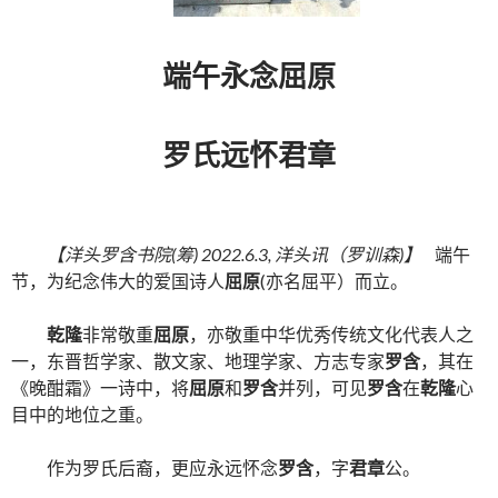
端午永念屈原
罗氏远怀君章
【洋头罗含书院(筹) 2022.6.3, 洋头讯（罗训森)】
端午
节，为纪念伟大的爱国诗人
屈原
(亦名屈平）而立。
乾隆
非常敬重
屈原
，亦敬重中华优秀传统文化代表人之
一，东晋哲学家、散文家、地理学家、方志专家
罗含
，其在
《晚酣霜》一诗中，将
屈原
和
罗含
并列，可见
罗含
在
乾隆
心
目中的地位之重。
作为罗氏后裔，更应永远怀念
罗含
，字
君章
公。