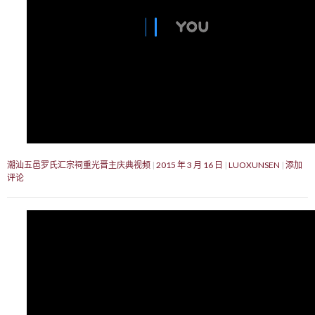
潮汕五邑罗氏汇宗祠重光晋主庆典视频
2015 年 3 月 16 日
LUOXUNSEN
添加
评论