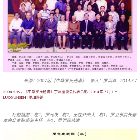
来源：2007版《中华罗氏通谱》 录入：罗训森 2014.7.7
2004.9.19，《中华罗氏通谱》京津座谈会代表合影
2014 年 7 月 7 日
LUOXUNSEN
添加评论
标题插图：左2，罗元发 右2，王在齐夫人 右1，罗卫东院长兼
本会北京联络处主任 左1，罗训森总编