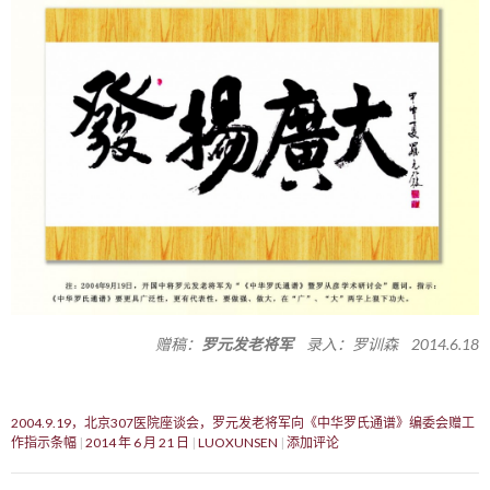
赠稿：
罗元发老将军
录入：罗训森 2014.6.18
2004.9.19，北京307医院座谈会，罗元发老将军向《中华罗氏通谱》编委会赠工
作指示条幅
2014 年 6 月 21 日
LUOXUNSEN
添加评论