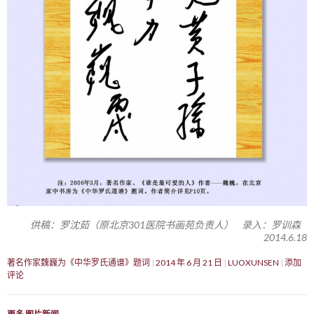
供稿：罗沈茹（原北京301医院书画苑负责人） 录入：罗训森
2014.6.18
著名作家魏巍为《中华罗氏通谱》题词
2014 年 6 月 21 日
LUOXUNSEN
添加
评论