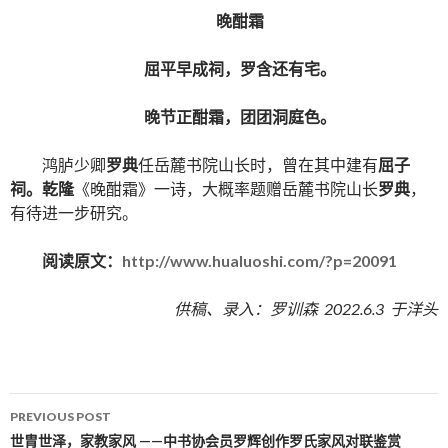
晚酣霜
屈平早成祠，罗含还有宅。
晚节正酣霜，团团洞庭色。
鸿胪少卿
罗典
任岳麓书院山长时，曾在其中建有
屈子
祠。乾隆
《晚酣霜》一诗，大概率题赠岳麓书院山长
罗典
，
有待进一步研究。
阅读原文：
http://www.hualuoshi.com/?p=20091
供稿、录入：罗训森 2022.6.3 于洋头
PREVIOUS POST
Post navigation
世胄世泽，家教家风 ——中书协会员罗辉创作罗氏家风对联鉴赏