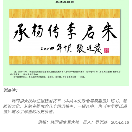
训森注：
韩同根大校时任张廷发将军（中共中央政治局原委员）秘书，慧
眼识文化，从笔者提供的几个题词稿中，一眼选中，为《中华罗氏通
谱》增添了厚重的历史价值。
供稿：韩同根空军大校 录入：罗训森 2014.6.18