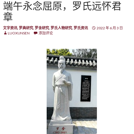
端午永念屈原，罗氏远怀君
章
文字资讯
,
罗典研究
,
罗含研究
,
罗氏人物研究
,
罗氏资讯
2022 年 6 月 3 日
LUOXUNSEN
添加评论