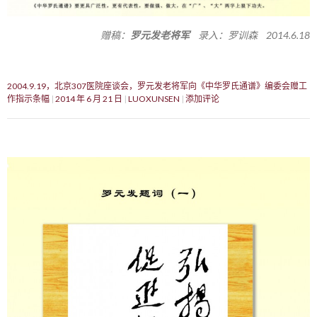
赠稿：
罗元发老将军
录入：罗训森 2014.6.18
2004.9.19，北京307医院座谈会，罗元发老将军向《中华罗氏通谱》编委会赠工
作指示条幅
2014 年 6 月 21 日
LUOXUNSEN
添加评论