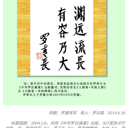
供稿：罗援将军 录入：罗训森 2014.6.18
标题插图：2004.5.8，庆祝《中华罗氏通谱》出版，307医院歺厅