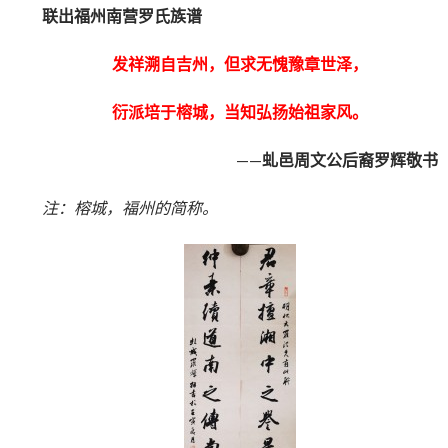
联出福州南营罗氏族谱
发祥溯自吉州，但求无愧豫章世泽，
衍派培于榕城，当知弘扬始祖家风。
——
虬邑周文公后裔罗辉敬书
注：榕城，福州的简称。