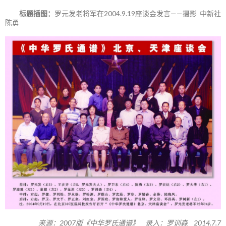
标题插图：
罗元发老将军在2004.9.19座谈会发言——摄影 中新社
陈勇
来源：2007版《中华罗氏通谱》 录入：罗训森 2014.7.7