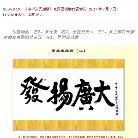
2004.9.19，《中华罗氏通谱》京津座谈会代表合影
2014 年 7 月 7 日
LUOXUNSEN
添加评论
标题插图：左2，罗元发 右2，王在齐夫人 右1，罗卫东院长兼
本会北京联络处主任 左1，罗训森总编