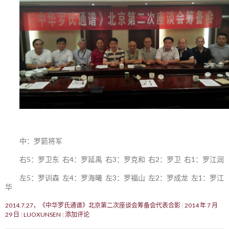
中：罗箭将军
右5：罗卫东 右4：罗延禹 右3：罗克和 右2：罗卫 右1：罗江润
左5：罗训森 左4：罗海曦 左3：罗福山 左2：罗成龙 左1：罗江
华
2014.7.27，《中华罗氏通谱》北京第二次座谈会筹备会代表合影
2014 年 7 月
29 日
LUOXUNSEN
添加评论