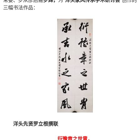
三幅书法作品：
洋头先贤罗立根撰联
衍豫章之世胄，