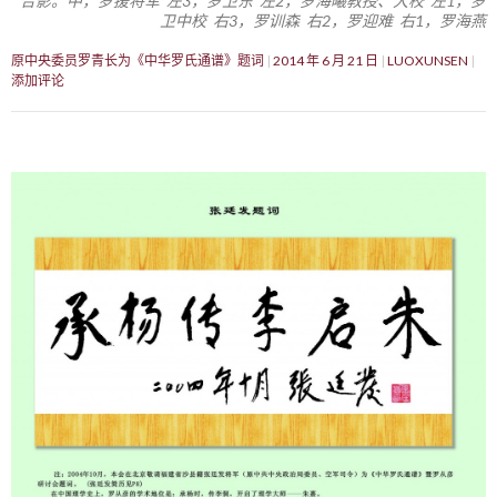
合影。中，罗援将军 左3，罗卫东 左2，罗海曦教授、大校 左1，罗
卫中校 右3，罗训森 右2，罗迎难 右1，罗海燕
原中央委员罗青长为《中华罗氏通谱》题词
2014 年 6 月 21 日
LUOXUNSEN
添加评论