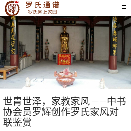
SKIP TO CONTENT
世胄世泽，家教家风 ——中书
协会员罗辉创作罗氏家风对
联鉴赏