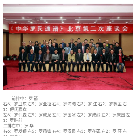
前排中：罗 箭
右6：罗卫东 右5：罗亚拉 右4：罗海曦 右3：罗 江 右2：罗锡主 右
1：傅氏嘉宾
左6：罗训森 左5：罗成龙 左4：罗国冰 左3：罗成纲 左2：罗庆国 左
1：罗胜前
二排右中：罗 华
右6：罗发银 右5：罗扬锋 右4：罗汉泉 右3：罗在砚 右2：罗 芬 右