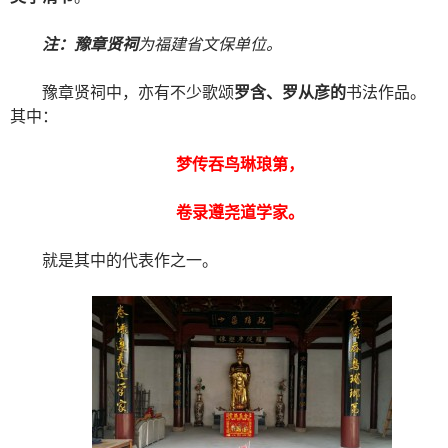
注：豫章贤祠
为福建省文保单位。
豫章贤祠中，亦有不少歌颂
罗含、罗从彦的
书法作品。
其中：
梦传吞鸟琳琅第
，
卷录遵尧道学家
。
就是其中的代表作之一。