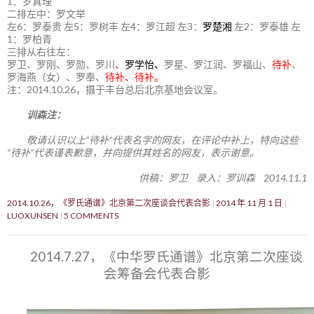
1：罗真理
二排左中：罗文举
左6：罗泰贵 左5：罗树丰 左4：罗江超 左3：
罗楚湘
左2：罗泰雄 左
1：罗柏青
三排从右往左：
罗卫、罗刚、罗勋、罗川
、
罗学怡、
罗星、罗江润、罗福山、
待补
、
罗海燕（女）、罗奉、
待补、待补。
注：2014.10.26，摄于丰台总后北京基地会议室。
训森注：
敬请认识以上“待补”代表名字的网友，在评论中补上，特向这些
“待补”代表谨表歉意，并向提供其姓名的网友，表示谢意。
供稿：罗卫 录入：罗训森 2014.11.1
2014.10.26，《罗氏通谱》北京第二次座谈会代表合影
2014 年 11 月 1 日
LUOXUNSEN
5 COMMENTS
2014.7.27，《中华罗氏通谱》北京第二次座谈
会筹备会代表合影