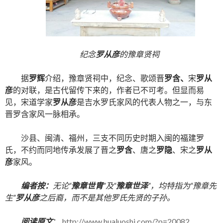
纪念
罗从彦
的豫章贤祠
据
罗辉
介绍，豫章贤祠中，纪念、歌颂晋
罗含、
宋
罗从
彦
的对联，是古代留传下来的，作者已不可考。但显而易
见，宋道学家
罗从彦
是吉水罗氏家风的代表人物之一，与东
晋罗含家风一脉相承。
沙县、闽清、福州，三支不同历史时期入闽的福建罗
氏，不约而同地传承发展了晋之
罗含
、唐之
罗隐
、宋之
罗从
彦
家风。
编者按：
无论“
豫章世胄
”及“
豫章世泽
”，均特指为“豫章先
生”
罗从彦
之后裔，而不是其他罗氏先贤的子孙。
阅读原文
：
http://www.hualuoshi.com/?p=20082