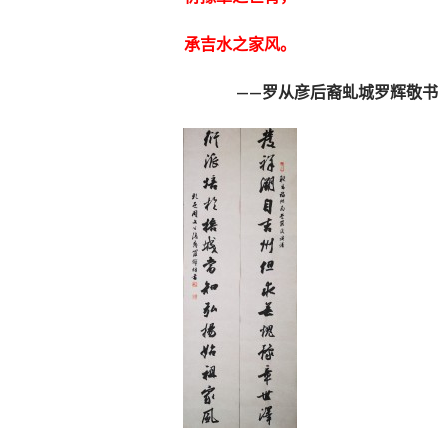
承吉水之家风。
——罗从彦后裔虬城罗辉敬书