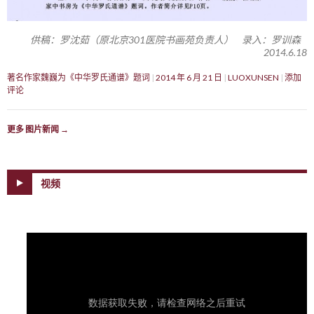
供稿：罗沈茹（原北京301医院书画苑负责人） 录入：罗训森
2014.6.18
著名作家魏巍为《中华罗氏通谱》题词
2014 年 6 月 21 日
LUOXUNSEN
添加
评论
更多 图片新闻
→
视频