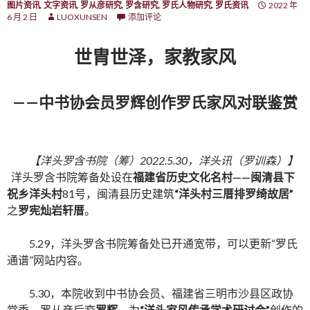
图片资讯
,
文字资讯
,
罗从彦研究
,
罗含研究
,
罗氏人物研究
,
罗氏资讯
2022 年
6 月 2 日
LUOXUNSEN
添加评论
世胄世泽，家教家风
——中书协会员罗辉创作罗氏家风对联鉴赏
【洋头罗含书院（筹）2022.5.30，洋头讯（罗训森）】
洋头罗含书院筹备处设在
福建省历史文化名村——闽清县下
祝乡洋头村
81号，闽清县历史建筑
“洋头村三厝排罗绮故居”
之
罗宪灿岩轩厝
。
5.29，洋头罗含书院筹备处已开通宽带，可以更新“罗氏
通谱”网站内容。
5.30，本院收到中书协会员、福建省三明市沙县区政协
常委、罗从彦后裔
罗辉，
为
“洋头家风传承学术研讨会”
创作的