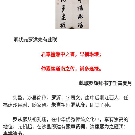
明状元罗洪先有此联
君章擅湘中之誉，早播琳琅；
仲素续道南之传，尚多逢掖。
虬城罗辉拜书于壬寅夏月
虬邑，沙县简称。
罗沂
，字周文，唐中后期江西人，任
福建沙县尉，随家焉。
朱熹
祖师
罗从彦，
即其子孙。
罗从彦
从祀孔庙，在中华优秀传统文化中，享有崇高的
地位。元朝起，在沙县即建有
豫章贤祠
，清
康熙
为之题词：
奥学清节
。