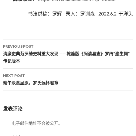
书法供稿：罗辉 录入：罗训森 2022.6.2 于洋头
PREVIOUS POST
Post navigation
清廉吏典范罗绮史料重大发现 ——乾隆版《闽清县志》罗绮“建生祠”
传记版本
NEXT POST
端午永念屈原，罗氏远怀君章
发表评论
电子邮件地址不会被公开。