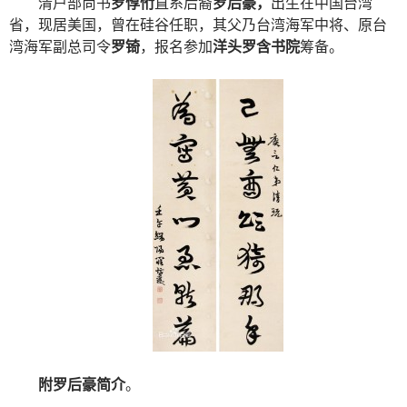
清户部尚书
罗惇㤚
直系后裔
罗后豪，
出生在中国台湾
省，现居美国，曾在硅谷任职，其父乃台湾海军中将、原台
湾海军副总司令
罗锜
，报名参加
洋头罗含书院
筹备。
附罗后豪简介
。