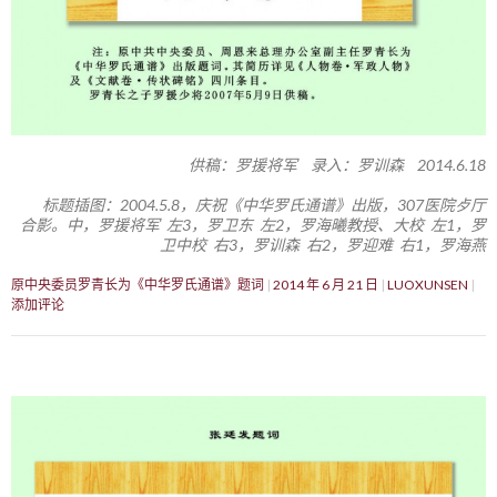
供稿：罗援将军 录入：罗训森 2014.6.18
标题插图：2004.5.8，庆祝《中华罗氏通谱》出版，307医院歺厅
合影。中，罗援将军 左3，罗卫东 左2，罗海曦教授、大校 左1，罗
卫中校 右3，罗训森 右2，罗迎难 右1，罗海燕
原中央委员罗青长为《中华罗氏通谱》题词
2014 年 6 月 21 日
LUOXUNSEN
添加评论