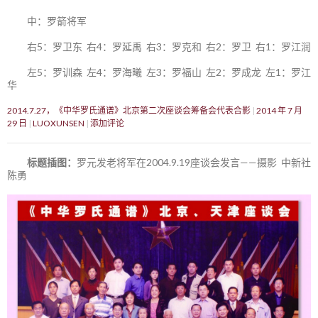
中：罗箭将军
右5：罗卫东 右4：罗延禹 右3：罗克和 右2：罗卫 右1：罗江润
左5：罗训森 左4：罗海曦 左3：罗福山 左2：罗成龙 左1：罗江
华
2014.7.27，《中华罗氏通谱》北京第二次座谈会筹备会代表合影
2014 年 7 月
29 日
LUOXUNSEN
添加评论
标题插图：
罗元发老将军在2004.9.19座谈会发言——摄影 中新社
陈勇