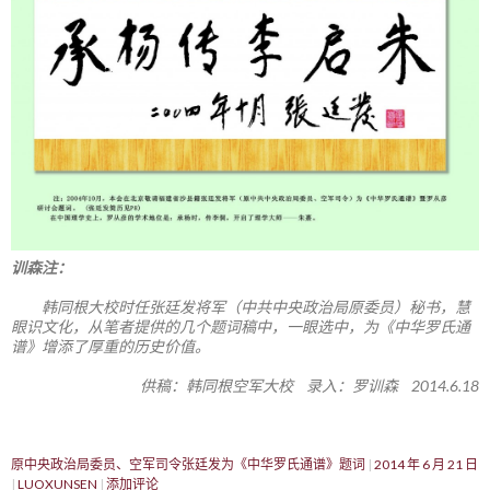
训森注：
韩同根大校时任张廷发将军（中共中央政治局原委员）秘书，慧
眼识文化，从笔者提供的几个题词稿中，一眼选中，为《中华罗氏通
谱》增添了厚重的历史价值。
供稿：韩同根空军大校 录入：罗训森 2014.6.18
原中央政治局委员、空军司令张廷发为《中华罗氏通谱》题词
2014 年 6 月 21 日
LUOXUNSEN
添加评论