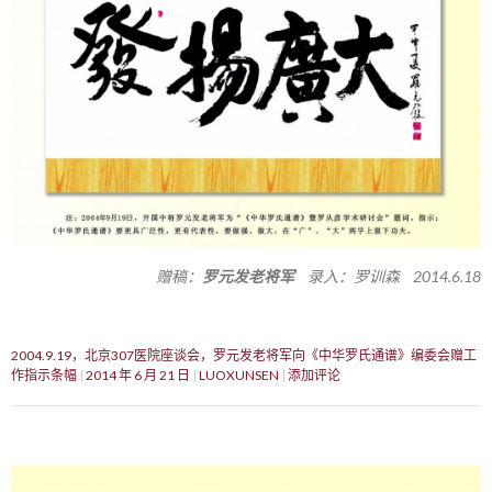
赠稿：
罗元发老将军
录入：罗训森 2014.6.18
2004.9.19，北京307医院座谈会，罗元发老将军向《中华罗氏通谱》编委会赠工
作指示条幅
2014 年 6 月 21 日
LUOXUNSEN
添加评论