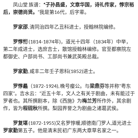
凤山堂 族谱：
“子孙昌盛，文章华国，诗礼传家，惇宗裕
后，崇德尚贤。
”我是第16代，后字辈。
罗家邵
, 清同治四年乙丑科进士，授翰林院编修。
罗惇
㤚
(1814-1874年)，道光十四年（1834年）中举，
第二年成进士，选庶吉士，散馆授翰林编修。官至都察院左
都御史、户部尚书、工部尚书兼武英殿总裁。
罗家勤
, 咸丰二年壬子恩科(1852)进士。
罗惇曧
（1872-1924), 晚号瘿公。与
梁鼎芬
等并称“粤东
四家”。吉水云：“近五十年，文人之有关于剧曲，未有能过于
罗者也。其所撰剧本，除《西施》为
梅兰芳
所作外，其余剧
作，皆为
程砚秋
所撰。梨园界誉之为剧曲之诸葛武侯。
罗复堪
(1872-1955)又名罗惇暖,顺德南门罗人,道光进士
罗家勤
第五子。他是清末民初广东两大章草名家之一。