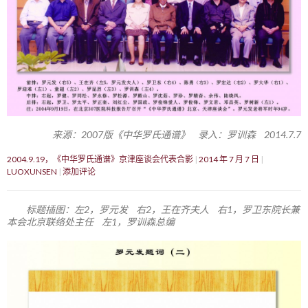
来源：2007版《中华罗氏通谱》 录入：罗训森 2014.7.7
2004.9.19，《中华罗氏通谱》京津座谈会代表合影
2014 年 7 月 7 日
LUOXUNSEN
添加评论
标题插图：左2，罗元发 右2，王在齐夫人 右1，罗卫东院长兼
本会北京联络处主任 左1，罗训森总编