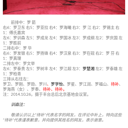
前排中：罗 箭
右6：罗卫东 右5：罗亚拉 右4：罗海曦 右3：罗 江 右2：罗锡主 右
1：傅氏嘉宾
左6：罗训森 左5：罗成龙 左4：罗国冰 左3：罗成纲 左2：罗庆国 左
1：罗胜前
二排右中：罗 华
右6：罗发银 右5：罗扬锋 右4：罗汉泉 右3：罗在砚 右2：罗 芬 右
1：罗真理
二排左中：罗文举
左6：罗泰贵 左5：罗树丰 左4：罗江超 左3：
罗楚湘
左2：罗泰雄 左
1：罗柏青
三排从右往左：
罗卫、罗刚、罗勋、罗川
、
罗学怡、
罗星、罗江润、罗福山、
待补
、
罗海燕（女）、罗奉、
待补、待补。
注：2014.10.26，摄于丰台总后北京基地会议室。
训森注：
敬请认识以上“待补”代表名字的网友，在评论中补上，特向这些
“待补”代表谨表歉意，并向提供其姓名的网友，表示谢意。