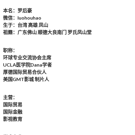
本名：罗后豪
微信：luohouhao
生于：台湾 高雄 凤山
祖籍：广东佛山 顺德大良南门 罗氏凤山堂
职称：
环球专业交流协会主席
UCLA医学院Dana学者
厚德国际贸易合伙人
美国GMT影城 制片人
主营：
国际贸易
国际金融
影视教育