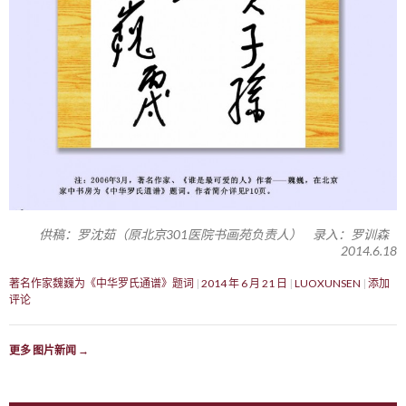
供稿：罗沈茹（原北京301医院书画苑负责人） 录入：罗训森
2014.6.18
著名作家魏巍为《中华罗氏通谱》题词
2014 年 6 月 21 日
LUOXUNSEN
添加
评论
更多 图片新闻
→