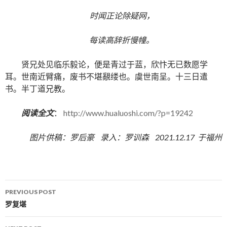
时闻正论除疑网，
每读高辞折慢幢。
贤兄处见临乐毅论，便是青过于蓝，欣忭无已数愿学
耳。世南近臂痛，废书不堪覶缕也。虞世南呈。十三日遣
书。半丁道兄教。
阅读全文
：
http://www.hualuoshi.com/?p=19242
图片供稿：罗后豪 录入：罗训森 2021.12.17 于福州
PREVIOUS POST
Post navigation
罗复堪