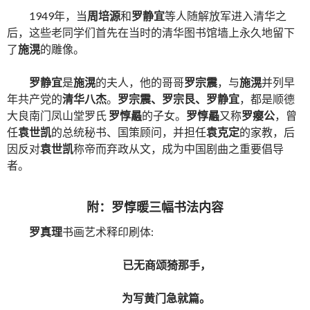
1949年，当
周培源
和
罗静宜
等人随解放军进入清华之
后，这些老同学们首先在当时的清华图书馆墙上永久地留下
了
施滉
的雕像。
罗静宜
是
施滉
的夫人，他的哥哥
罗宗震
，与
施滉
并列早
年共产党的
清华八杰
。
罗宗震、罗宗艮、罗静宜
，都是顺德
大良南门凤山堂罗氏
罗惇曧
的子女。
罗惇曧
又称
罗瘿公
，曾
任
袁世凯
的总统秘书、国策顾问，并担任
袁克定
的家教，后
因反对
袁世凯
称帝而弃政从文，成为中国剧曲之重要倡导
者。
附：罗惇暖三幅书法内容
罗真理
书画艺术释印刷体:
已无商颂猗那手，
为写黄门急就篇。