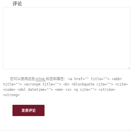
评论
您可以使用这些
HTML
标签和属性：
<a href="" title=""> <abbr
title=""> <acronym title=""> <b> <blockquote cite=""> <cite>
<code> <del datetime=""> <em> <i> <q cite=""> <strike>
<strong>