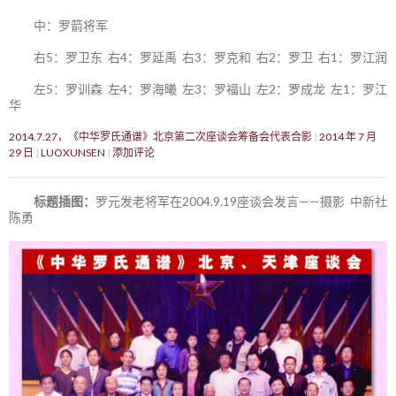
中：罗箭将军
右5：罗卫东 右4：罗延禹 右3：罗克和 右2：罗卫 右1：罗江润
左5：罗训森 左4：罗海曦 左3：罗福山 左2：罗成龙 左1：罗江
华
2014.7.27，《中华罗氏通谱》北京第二次座谈会筹备会代表合影
2014 年 7 月
29 日
LUOXUNSEN
添加评论
标题插图：
罗元发老将军在2004.9.19座谈会发言——摄影 中新社
陈勇