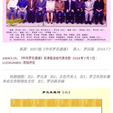
来源：2007版《中华罗氏通谱》 录入：罗训森 2014.7.7
2004.9.19，《中华罗氏通谱》京津座谈会代表合影
2014 年 7 月 7 日
LUOXUNSEN
添加评论
标题插图：左2，罗元发 右2，王在齐夫人 右1，罗卫东院长兼
本会北京联络处主任 左1，罗训森总编