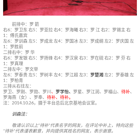
前排中：罗 箭
右6：罗卫东 右5：罗亚拉 右4：罗海曦 右3：罗 江 右2：罗锡主 右
1：傅氏嘉宾
左6：罗训森 左5：罗成龙 左4：罗国冰 左3：罗成纲 左2：罗庆国 左
1：罗胜前
二排右中：罗 华
右6：罗发银 右5：罗扬锋 右4：罗汉泉 右3：罗在砚 右2：罗 芬 右
1：罗真理
二排左中：罗文举
左6：罗泰贵 左5：罗树丰 左4：罗江超 左3：
罗楚湘
左2：罗泰雄 左
1：罗柏青
三排从右往左：
罗卫、罗刚、罗勋、罗川
、
罗学怡、
罗星、罗江润、罗福山、
待补
、
罗海燕（女）、罗奉、
待补、待补。
注：2014.10.26，摄于丰台总后北京基地会议室。
训森注：
敬请认识以上“待补”代表名字的网友，在评论中补上，特向这些
“待补”代表谨表歉意，并向提供其姓名的网友，表示谢意。