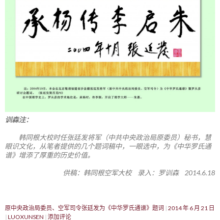
训森注：
韩同根大校时任张廷发将军（中共中央政治局原委员）秘书，慧
眼识文化，从笔者提供的几个题词稿中，一眼选中，为《中华罗氏通
谱》增添了厚重的历史价值。
供稿：韩同根空军大校 录入：罗训森 2014.6.18
原中央政治局委员、空军司令张廷发为《中华罗氏通谱》题词
2014 年 6 月 21 日
LUOXUNSEN
添加评论