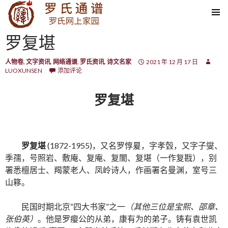
SKIP TO CONTENT
罗复堪
人物卷
,
文字资讯
,
网络通谱
,
罗氏资讯
,
诗文名家
2021 年 12 月 17 日
LUOXUNSEN
添加评论
罗复堪
罗复堪
(1872-1955)，又名罗惇㬊，字孝瑴，又字子燮、
季孺，号照岩、敷庵、复庵、复闇、复堪（一作复戡），别
署悉檀居士、羯蒙老人、凤岭诗人，作画署名曼渊，室号三
山簃。
民国时期北京“四大书家”之一
（其他三位是宝熙、邵章、
张伯英）
。他是罗瘿公的从弟，康有为的弟子。铸有袁世凯