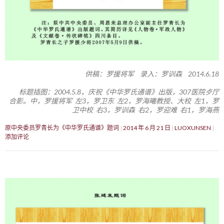
供稿：罗援将军 录入：罗训森 2014.6.18
标题插图：2004.5.8，庆祝《中华罗氏通谱》出版，307医院歺厅
合影。中，罗援将军 左3，罗卫东 左2，罗海曦教授、大校 左1，罗
卫中校 右3，罗训森 右2，罗迎难 右1，罗海燕
原中央委员罗青长为《中华罗氏通谱》题词
2014 年 6 月 21 日
LUOXUNSEN
添加评论