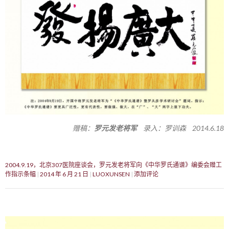
赠稿：
罗元发老将军
录入：罗训森 2014.6.18
2004.9.19，北京307医院座谈会，罗元发老将军向《中华罗氏通谱》编委会赠工
作指示条幅
2014 年 6 月 21 日
LUOXUNSEN
添加评论