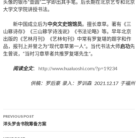
头像的银币“壹圆”二字即出其手笔。后长期在北京艺专和北京
大学文学院讲授书法。
新中国成立后为
中央文史馆馆员
。擅长章草。著有《三
山簃诗存》《三山簃学诗浅说》《书法论略》等。早年北京
出版的《艺林月刊》《艺林旬刊》中常有罗复堪的题字和作
品，报刊上并誉之为“现代章草第一人”。当代书法大师
启功
先
生曾说，“当时习章草者共推罗复堪先生”。
阅读全文
：
http://www.hualuoshi.com/?p=19234
供稿：罗后豪 录入：罗训森 2021.12.17 于福州
PREVIOUS POST
Post navigation
洋头罗含书院筹备方案