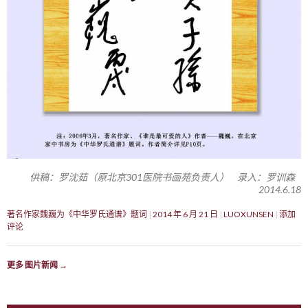
供稿：罗沈茹（原北京301医院书画苑负责人） 录入：罗训森
2014.6.18
著名作家魏巍为《中华罗氏通谱》题词
2014 年 6 月 21 日
LUOXUNSEN
添加
评论
更多 图片新闻
→