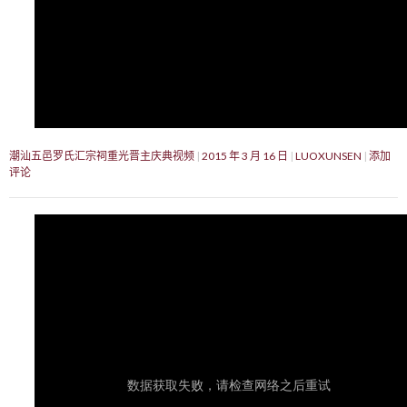
潮汕五邑罗氏汇宗祠重光晋主庆典视频
2015 年 3 月 16 日
LUOXUNSEN
添加
评论