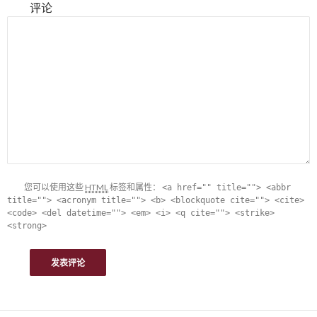
评论
您可以使用这些
HTML
标签和属性：
<a href="" title=""> <abbr
title=""> <acronym title=""> <b> <blockquote cite=""> <cite>
<code> <del datetime=""> <em> <i> <q cite=""> <strike>
<strong>