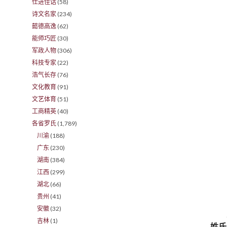
仕进佳话
(58)
诗文名家
(234)
懿德高逸
(62)
能师巧匠
(30)
军政人物
(306)
科技专家
(22)
浩气长存
(76)
文化教育
(91)
文艺体育
(51)
工商精英
(40)
各省罗氏
(1,789)
川渝
(188)
广东
(230)
湖南
(384)
江西
(299)
湖北
(66)
贵州
(41)
安徽
(32)
吉林
(1)
姓氏