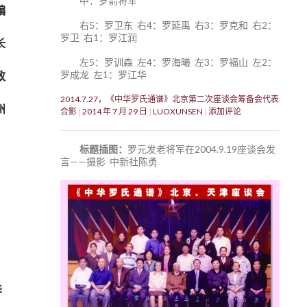
中：罗箭将军
编
右5：罗卫东 右4：罗延禹 右3：罗克和 右2：
罗卫 右1：罗江润
长
左5：罗训森 左4：罗海曦 左3：罗福山 左2：
罗成龙 左1：罗江华
致
2014.7.27，《中华罗氏通谱》北京第二次座谈会筹备会代表
州
合影
2014 年 7 月 29 日
LUOXUNSEN
添加评论
标题插图：
罗元发老将军在2004.9.19座谈会发
言——摄影 中新社陈勇
华