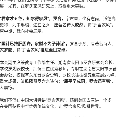
展，尤其，在罗氏家风研究上，取得重大突破。
“君章才五色，知尔得家风”
，
罗含
，字君章，少有志尚，道德高
史称：湘中琳琅、江左之秀，唐著名诗人
皎然
，将“罗含家风”，
唐中期，就向社会展示。
“国计已推肝胆许，家财不为子孙谋”，
罗含子孙、唐著名诗人、
家
罗隐
，将“罗含家风”推进至国家级。
本会副主席兼教育工作部主任、湖南省耒阳市罗含研究会会长、
学校
罗湘云
校长，抽调三位优秀教师，专职在湖南省耒阳市罗含
会办公，挖掘有关东晋罗含史料，罗校长往往研究至凌晨2-3点
重大成果，清
乾隆
赞罗含之诗句：“
屈平早成词，罗含还有宅”
，
人震惊。
我们不但在中国大讲特讲“罗含家风”，还到美国去宣讲一个多
在美国弘扬中华优秀传统文化，让“罗含家风”吹拂世界。