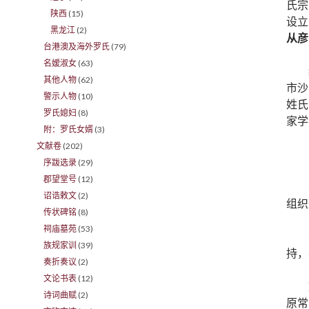
氏宗
陕西
(15)
设立
黑龙江
(2)
从彦
台港澳及海外罗氏
(79)
名嫒淑女
(63)
其他人物
(62)
市沙
警示人物
(10)
姓氏
罗氏媳妇
(8)
家学
附：罗氏女婿
(3)
文献卷
(202)
序跋选录
(29)
郡望堂号
(12)
诏诰敕文
(2)
组织
传状碑铭
(8)
祠庙墓苑
(53)
族规家训
(39)
持，
奏折奏议
(2)
文论书表
(12)
诗词曲赋
(2)
原常