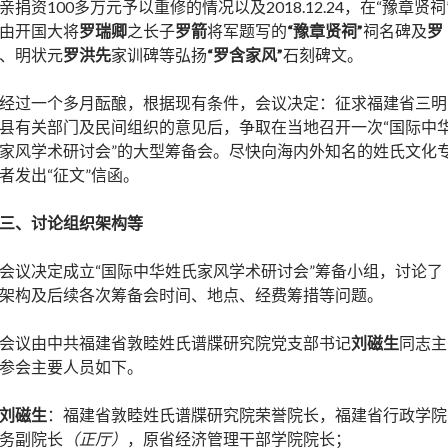
亲捐资100多万元予以重修的情况以及2018.12.24，在“豫章贤祠
由开国大将
罗瑞卿
之长子
罗箭
将军题写的
“豫章贤祠”
祠名碑及
罗
、明状元
罗洪先
家训碑等弘扬
“罗含家风”
石刻碑文。
经过一个多月酝酿，根据现有条件，会议决定：征求福建省三明
县有关部门及民间组织的意见后，争取在当地召开一次“国际中
家风学术研讨会”的大型筹备会。尽快向海内外知名的姓氏文化
者发出“征文”信函。
三、讨论组织架构等
会议决定成立“国际中华姓氏家风学术研讨会”筹备小组，讨论了
架构及后续各次筹备会时间、地点、经费筹措等问题。
会议由中共福建省敦睦姓氏谱牒研究院党支部书记
刘磁生
同志主
参会主要人员如下。
刘磁生
：福建省敦睦姓氏谱牒研究院荣誉院长，福建省行政学院
务副院长
（正厅）
，原省经济管理干部学院院长；