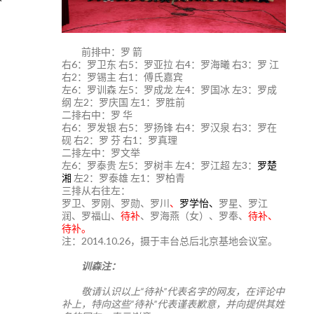
前排中：罗 箭
右6：罗卫东 右5：罗亚拉 右4：罗海曦 右3：罗 江
右2：罗锡主 右1：傅氏嘉宾
左6：罗训森 左5：罗成龙 左4：罗国冰 左3：罗成
纲 左2：罗庆国 左1：罗胜前
二排右中：罗 华
右6：罗发银 右5：罗扬锋 右4：罗汉泉 右3：罗在
砚 右2：罗 芬 右1：罗真理
二排左中：罗文举
左6：罗泰贵 左5：罗树丰 左4：罗江超 左3：
罗楚
湘
左2：罗泰雄 左1：罗柏青
三排从右往左：
，
罗卫、罗刚、罗勋、罗川
、
罗学怡、
罗星、罗江
润、罗福山、
待补
、罗海燕（女）、罗奉、
待补、
待补。
注：2014.10.26，摄于丰台总后北京基地会议室。
训森注：
敬请认识以上“待补”代表名字的网友，在评论中
补上，特向这些“待补”代表谨表歉意，并向提供其姓