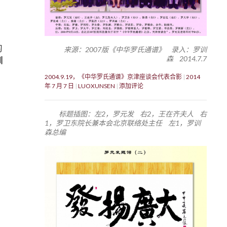
习
来源：2007版《中华罗氏通谱》 录入：罗训
森 2014.7.7
训
2004.9.19，《中华罗氏通谱》京津座谈会代表合影
2014
年 7 月 7 日
LUOXUNSEN
添加评论
标题插图：左2，罗元发 右2，王在齐夫人 右
1，罗卫东院长兼本会北京联络处主任 左1，罗训
森总编