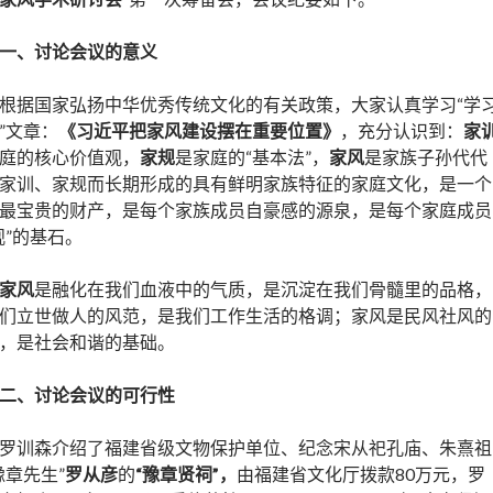
一、讨论会议的意义
根据国家弘扬中华优秀传统文化的有关政策，大家认真学习“学
”文章：
《
习近平把家风建设摆在重要位置
》
，充分认识到：
家
庭的核心价值观，
家规
是家庭的“基本法”，
家风
是家族子孙代代
家训、家规而长期形成的具有鲜明家族特征的家庭文化，是一个
最宝贵的财产，是每个家族成员自豪感的源泉，是每个家庭成员
观”的基石。
家风
是融化在我们血液中的气质，是沉淀在我们骨髓里的品格，
们立世做人的风范，是我们工作生活的格调；家风是民风社风的
，是社会和谐的基础。
二、
讨论会议的可行性
罗训森介绍了福建省级文物保护单位、纪念宋从祀孔庙、朱熹祖
豫章先生”
罗从彦
的
“豫章贤祠”，
由福建省文化厅拨款80万元，罗