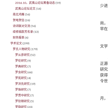
2016.10，武夷山论坛筹备动态
(59)
少进
武夷山论坛论文
(16)
南北鸿雁
(56)
贺电贺信
(26)
尚，
诗词联对交流
(56)
早在
续修捐款芳名录
(13)
财务报表
(6)
学术论文
(299)
文学
罗氏人物研究
(179)
罗从彦研究
(52)
罗伦研究
(9)
正源
罗典研究
(7)
研究
罗含研究
(66)
获得
罗宪研究
(4)
令世
罗洪先研究
(19)
罗珠研究
(7)
罗贯中研究
(7)
月，
罗钦顺研究
(5)
罗隐研究
(20)