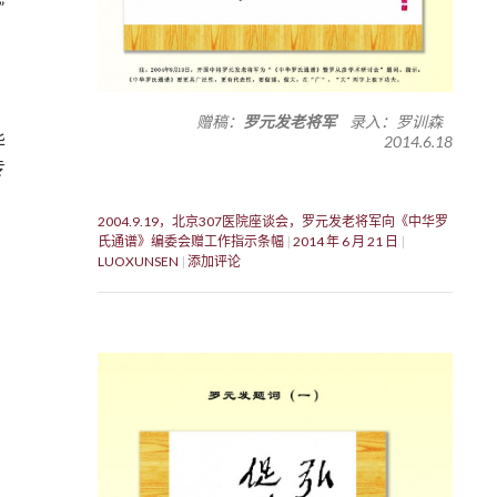
”
赠稿：
罗元发老将军
录入：罗训森
华
2014.6.18
专
2004.9.19，北京307医院座谈会，罗元发老将军向《中华罗
氏通谱》编委会赠工作指示条幅
2014 年 6 月 21 日
LUOXUNSEN
添加评论