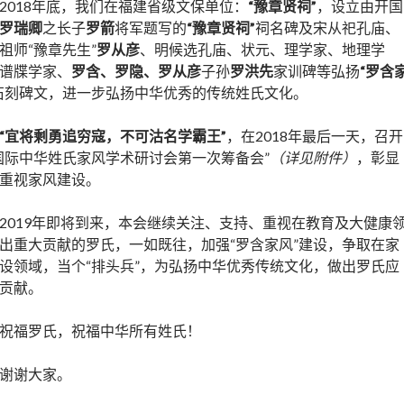
2018年底，我们在福建省级文保单位：
“豫章贤祠”
，设立由开国
罗瑞卿
之长子
罗箭
将军题写的
“豫章贤祠”
祠名碑及宋从祀孔庙、
祖师“豫章先生”
罗从彦
、明候选孔庙、状元、理学家、地理学
谱牒学家、
罗含、罗隐、罗从彦
子孙
罗洪先
家训碑等弘扬
“罗含
石刻碑文，进一步弘扬中华优秀的传统姓氏文化。
“宜将剩勇追穷寇，不可沽名学霸王”
，在2018年最后一天，召开
国际中华姓氏家风学术研讨会第一次筹备会”
（详见附件）
，彰显
重视家风建设。
2019年即将到来，本会继续关注、支持、重视在教育及大健康
出重大贡献的罗氏，一如既往，加强“罗含家风”建设，争取在家
设领域，当个“排头兵”，为弘扬中华优秀传统文化，做出罗氏应
贡献。
祝福罗氏，祝福中华所有姓氏！
谢谢大家。