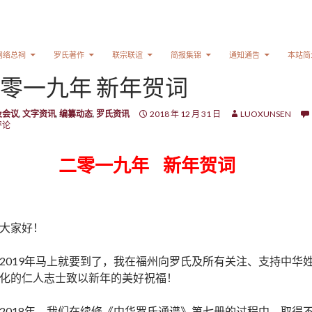
网络总祠
罗氏著作
联宗联谊
简报集锦
通知通告
本站简
零一九年 新年贺词
及会议
,
文字资讯
,
编纂动态
,
罗氏资讯
2018 年 12 月 31 日
LUOXUNSEN
评论
二零一九年 新年贺词
大家好！
2019年马上就要到了，我在福州向罗氏及所有关注、支持中华
化的仁人志士致以新年的美好祝福！
2018年，我们在续修《中华罗氏通谱》第七册的过程中，取得