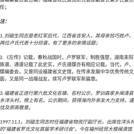
任；
注：
1.
刘磁生同志是老红军后代，江西省吉安人，其母亲恰巧姓卢，
两位卢氏代表十分欣喜，有了更多的亲情话题；
2. 《左传》记载，春秋战国时，卢罗联军，制胜强楚，湖南耒阳
族谱、通谱记载了此史实，卢氏谱牒亦有相应记载。当代，卢、
牒编委会，又曾同设福建省文史馆，在传承发展中华优秀传统文
面，又是同一战壕战友，续写卢罗联军新篇章。
3. 福建省正进行第六批文化名镇、名村公示，罗训森家乡闽清县
乡洋头村，榜上有名。公示期间，获得海内外亲友大力支持，谨
忱及崇高敬意。
1997.11.1
，刘磁生同志时任福建省物资厅副厅长，出席在洋头
的“福建省罗氏文化首届学术研讨会”，今在福州经贸大楼闽清馆