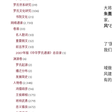
罗氏世系研究
(39)
大将
罗氏文化研究
(106)
朱熹
书院文化
(21)
家、
网络通谱
(2,730)
风”
卷首
(33)
名人题词
(10)
重要图文
(12)
了“
前言序文
(10)
我们
2007年版《中华罗氏通谱》总目录
(1)
渊源卷
(6)
罗氏起源
(2)
域做
播迁分布
(2)
风建
发展简史
(1)
有的
人物卷
(2,348)
鸿儒硕彦
(56)
王侯卿相
(175)
将帅武勇
(279)
忠义循良
(672)