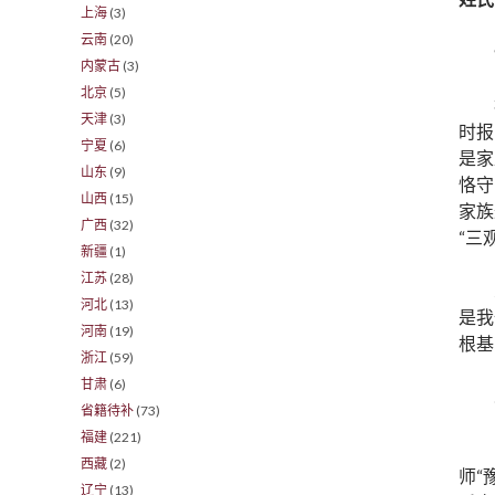
上海
(3)
云南
(20)
内蒙古
(3)
北京
(5)
天津
(3)
时报
宁夏
(6)
是家
山东
(9)
恪守
山西
(15)
家族
广西
(32)
“三
新疆
(1)
江苏
(28)
河北
(13)
是我
河南
(19)
根基
浙江
(59)
甘肃
(6)
省籍待补
(73)
福建
(221)
西藏
(2)
师“
辽宁
(13)