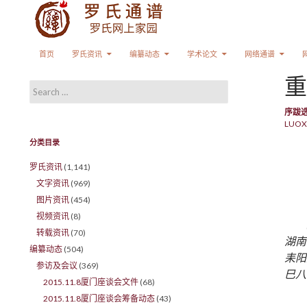
Search
SKIP TO CONTENT
首页
罗氏资讯
编纂动态
学术论文
网络通谱
重
Search for:
序跋
LUOX
分类目录
罗氏资讯
(1,141)
文字资讯
(969)
图片资讯
(454)
视频资讯
(8)
转载资讯
(70)
湖南
编纂动态
(504)
耒阳
参访及会议
(369)
巳
八
2015.11.8厦门座谈会文件
(68)
2015.11.8厦门座谈会筹备动态
(43)