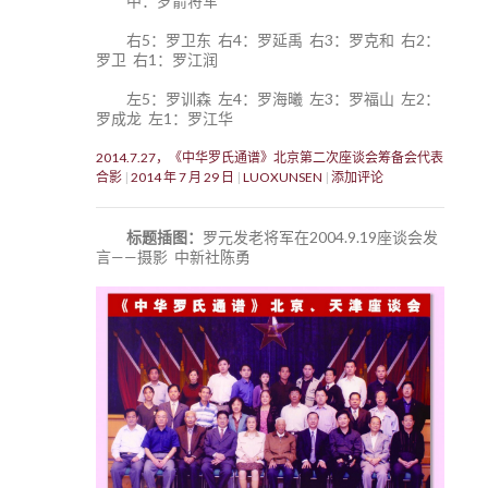
中：罗箭将军
右5：罗卫东 右4：罗延禹 右3：罗克和 右2：
罗卫 右1：罗江润
左5：罗训森 左4：罗海曦 左3：罗福山 左2：
罗成龙 左1：罗江华
2014.7.27，《中华罗氏通谱》北京第二次座谈会筹备会代表
合影
2014 年 7 月 29 日
LUOXUNSEN
添加评论
标题插图：
罗元发老将军在2004.9.19座谈会发
言——摄影 中新社陈勇