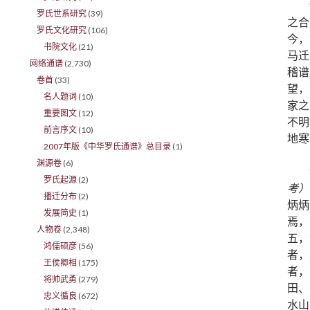
罗氏世系研究
(39)
之合
罗氏文化研究
(106)
今，
书院文化
(21)
马迁
网络通谱
(2,730)
稽谱
卷首
(33)
望，
名人题词
(10)
家之
重要图文
(12)
不明
前言序文
(10)
地寒
2007年版《中华罗氏通谱》总目录
(1)
渊源卷
(6)
罗氏起源
(2)
考）
播迁分布
(2)
炳炳
发展简史
(1)
焉，
人物卷
(2,348)
五，
鸿儒硕彦
(56)
者，
王侯卿相
(175)
者，
将帅武勇
(279)
田、
忠义循良
(672)
水山