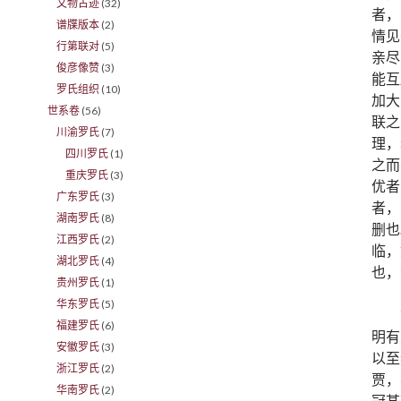
文物古迹
(32)
者，
谱牒版本
(2)
情见
行第联对
(5)
亲尽
俊彦像赞
(3)
能互
罗氏组织
(10)
加大
世系卷
(56)
联之
川渝罗氏
(7)
理，
四川罗氏
(1)
之而
重庆罗氏
(3)
优者
广东罗氏
(3)
者，
湖南罗氏
(8)
删也
江西罗氏
(2)
临，
湖北罗氏
(4)
也，
贵州罗氏
(1)
华东罗氏
(5)
福建罗氏
(6)
明有
安徽罗氏
(3)
以至
浙江罗氏
(2)
贾，
华南罗氏
(2)
冠某