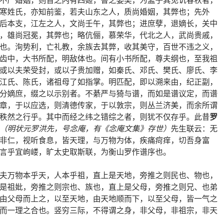
寒姓氏，亦知前鉴，若夫山东之人，质尚婚姻，其弊也；先外
后本支，江左之人，文尚壬午，其弊也；进庶孽，退嫡长，关中
，雄尚冠冕，其弊也；略伉俪，慕荣华，代北之人，武尚贵戚，
也。洵势利，亡礼教，余族去其弊，收其美守，百世不违之义，
齿中，大书所配，明敌体也。间有小书所配，尊夫纲也，至我祖
或以夫荣受封，或以子贵加赠，如秦氏、邓氏、樊氏、廖氏、李
江氏、陈氏，诸祖母了如指掌。明匹配，即以溯来由，纪正副，
分嫡庶，缀之以示别者。不綦严与猗与谱，而如是谱议定，而谱
章，于以应选，则清德传家，于以敦宗，则丛兰济美，而余所谓
秩然之行乎。其中而经之纬之错综之者，则犹不仅存乎。此昔
罗
（明状元罗洪先，号念庵，有《念庵文集》存世）
先生联云：无
非仁，视听食息，皆天理，与万物为体，疾痛疴痒，切吾身富
言乎宜岣嵝，旷太史取斯联，为衡山罗作谱序也。
夫万物本乎天，人本乎祖，直上是天地，旁推之则民也、物也，
是祖妣，旁推之则宗也、族也，直上是父母，旁推之则兄、也弟
由父母而上之，以至天地，由天地顺而下，以至父母，皆一气之
而一理之合也。竖穷三际，不得谓之身，非父母，非祖宗，非天