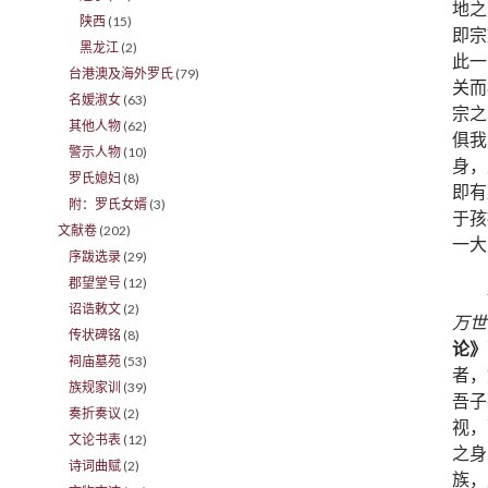
地之
陕西
(15)
即宗
黑龙江
(2)
此一
台港澳及海外罗氏
(79)
关而
名嫒淑女
(63)
宗之
其他人物
(62)
俱我
警示人物
(10)
身，
罗氏媳妇
(8)
即有
附：罗氏女婿
(3)
于孩
文献卷
(202)
一大
序跋选录
(29)
郡望堂号
(12)
诏诰敕文
(2)
万世
传状碑铭
(8)
论》
祠庙墓苑
(53)
者，
族规家训
(39)
吾子
奏折奏议
(2)
视，
文论书表
(12)
之身
诗词曲赋
(2)
族，