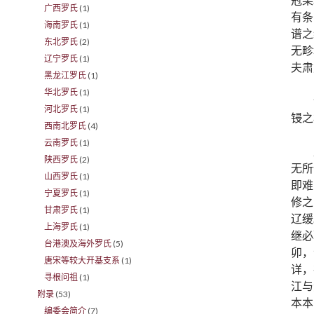
广西罗氏
(1)
有条
海南罗氏
(1)
谱之
东北罗氏
(2)
无畛
辽宁罗氏
(1)
夫肃
黑龙江罗氏
(1)
华北罗氏
(1)
河北罗氏
(1)
锓之
西南北罗氏
(4)
云南罗氏
(1)
陕西罗氏
(2)
无所
山西罗氏
(1)
即难
宁夏罗氏
(1)
修之
甘肃罗氏
(1)
辽缓
上海罗氏
(1)
继必
台港澳及海外罗氏
(5)
卯，
唐宋等较大开基支系
(1)
详，
寻根问祖
(1)
江与
附录
(53)
本本
编委会简介
(7)