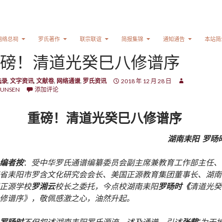
网络总祠
罗氏著作
联宗联谊
简报集锦
通知通告
本站简
磅！清道光癸巳八修谱序
选录
,
文字资讯
,
文献卷
,
网络通谱
,
罗氏资讯
2018 年 12 月 28 日
UNSEN
添加评论
重磅！清道光癸巳八修谱序
湖南耒阳
罗旸
编者按
：
受中华罗氏通谱编纂委员会副主席兼教育工作部主任、
省耒阳市罗含文化研究会会长、美国正源教育集团董事长、湖南
正源学校
罗湘云
校长之委托，今点校湖南耒阳
罗旸时《
清道光癸
修谱序》，敬佩感激之心，油然升起。
罗旸时
不但叙述湖南耒阳罗氏源流，述及通谱，引述
张载
“
为天