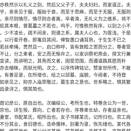
亦秩然示以礼义之别，然后父父子子、夫夫妇妇，而家道正。夫
乎，亲亲见于服，服始于衰，而至于思麻，而至于无服，无服则
，亲尽则情尽，情尽则合者离，卒者涣，无礼义为之维系，将不
庇其本根，曾葛藟之不若也，呜乎，可惟秩然有序，以别之小不
，少不凌长，疏不间亲，则谱之系，属夫人心也，为匪浅，于是
，以行辈开卷，即寓目其间，俾智愚口诵耳熟，于生生不已之
若丝牵绳，贯然且一，启口称呼，皆有敦睦之思而分之，尊者受
不让，分之卑者，安之而无惭弁之，以家训祭祀燕会，择文行兼
宣读，而讲明之，其秀而文者，固受范围，而遵道路其愿而朴
亦去暗昧，而就光明。次之，以序传碑铭记，赞家世所传，不敢
。有善足录，在所增也，绘之以邱墓、庙貌，今阅者，不待登
如亲见之，抑亦入庙思敬过，墓生哀之意也。世系略之，惧其繁
齿录详之，惧其简也。
首记彦公，原自出也。次编绥公，考所生也，特尊含公为一世，
宗也。详生殁、葬向，亡者若存也，序尊卑长幼，存者益亲也。
妻室，书配某氏，昭所出也。女子书嫁某氏，记所归也。农工商
不分其业，食旧德也，诰命儒林，别著为录，恢先绪也。某代各
朝，编其世也，某公分派某地，提其纲也，井然不乱，亦复秩然