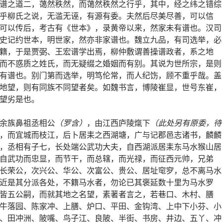
谱之道二，蔼然秩然，而蔼然秩然之行乎，其中，经之纬之错综
乎柳氏之说，无滥无诬，有源有委。夫然后尽美尽善，可以信
可以传后，考古有《世本》，录黄帝以来，然家未有谱也。汉司
史记约世本，明世家，然亦非家谱也。魏立九品，有司选举，必
籍，于是贾弼、王宏谱学出焉，柳仲敷谓善操谱政者，系之地
而不惑质之姓氏，而无疑缀之婚姻而有别。其说为世所宗，是则
有谱也。别门第而选举，明笃伦常，而人纪饬，顾不重乎哉。盖
地望，则有同族不同望者矣。如魏书言，博陵崔显，世号东崔，
望劣是也。
余族鼻祖丞相公
（罗含）
，由江西庐陵熂下
（此处另有原委，待
，而宜城而枝江，后卜居耒之西湖塘，广与记郡邑志诸书，麟麟
，丞相有子七，长处端公武功大夫，自西湖派居耒东马水猴山居
自武功而忠显，而节干，而总辖，而光禄，而征西元帅，兄弟
长荣公，次兴公、华公、次富公、贵公、居址窀穸，总不离马水
近是其分派各处，不籍马水者，勿论已其褒延数十里为马水罗
皆五公嗣，而就其地之名望，素著者言之，若巷口、木村、膳
牛落园、陈家冲、上膳、炉口、平田、金钩湾、上中下小芬、小
、田冲洲、陂嘴、鸟子江、良陂、半街、书房、井边、五丫、冲