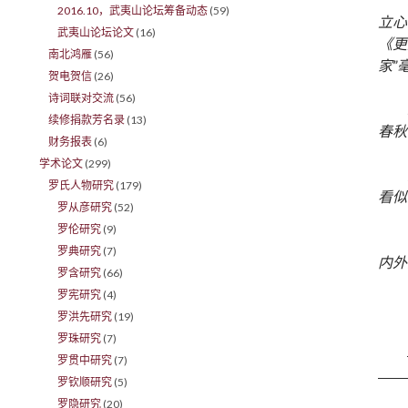
2016.10，武夷山论坛筹备动态
(59)
立心
武夷山论坛论文
(16)
《更
南北鸿雁
(56)
家”
贺电贺信
(26)
诗词联对交流
(56)
续修捐款芳名录
(13)
春秋
财务报表
(6)
学术论文
(299)
罗氏人物研究
(179)
看似
罗从彦研究
(52)
罗伦研究
(9)
罗典研究
(7)
内外
罗含研究
(66)
罗宪研究
(4)
罗洪先研究
(19)
罗珠研究
(7)
罗贯中研究
(7)
罗钦顺研究
(5)
罗隐研究
(20)