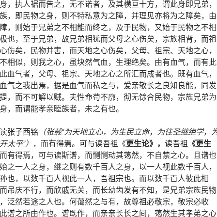
身，执人裾而告之，无不诺者，及其横亘十方，谓此身即兄弟，
族，即民物之身，则不特私意为之障，并理见亦将为之障矣，由
障，则始于兄弟之不相能而终之，及于民物，又始于民物之不相
极也，至于兄弟，故兄弟相犹而父母之心伤矣，宗族相背，而祖
心伤矣，民物并害，而天地之心伤矣，父母、祖宗、天地之心，
不相似，则我之心，虽块然气血，生理绝矣。由有血气，而有此
此血气者，父母、祖宗、天地之心之所汇而成者也。既有血气，
血气之我出焉，据是血气而私之与，爱亲敬长之良知良能，同发
提，而不可解以贼。夫性命苟不廓，彻无馀合民物，宗族兄弟为
身，而谓能孝亲睦族者，未之有也。
读张子西铭
（张载
“
为天地立心，为生民立命，为往圣继绝学，
开太平
”
）
，而有得焉。可与读吾祖《
更生论》，
读吾祖
《更生
而有得焉，可与读斯谱，而恻恻动其蔼然，不自禁之心。且谱也
始之一人之身，继之则有数千百人之身，以一人视此数千百人，
孙也，以数千百人视此一人，吾祖宗也。而以数千百人彼此相
而吊庆不行，而欣戚无关，而长幼齿发有不知，是兄弟宗族民物
，泛然若途之人也。何蔼然之与有，故尊祖必敬宗，敬宗必收
此谱之所由作也。谱既作，而亲亲长长之间，蔼然生其孝弟之心