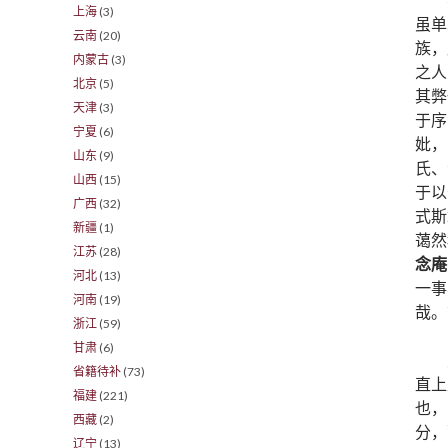
上海
(3)
虽单
云南
(20)
族，
内蒙古
(3)
之人
北京
(5)
其弊
天津
(3)
于序
宁夏
(6)
妣，
山东
(9)
氏、
山西
(15)
于以
广西
(32)
式斯
新疆
(1)
蔼然
江苏
(28)
念庵
河北
(13)
一事
河南
(19)
哉。
浙江
(59)
甘肃
(6)
省籍待补
(73)
直上
福建
(221)
也，
西藏
(2)
分，
辽宁
(13)