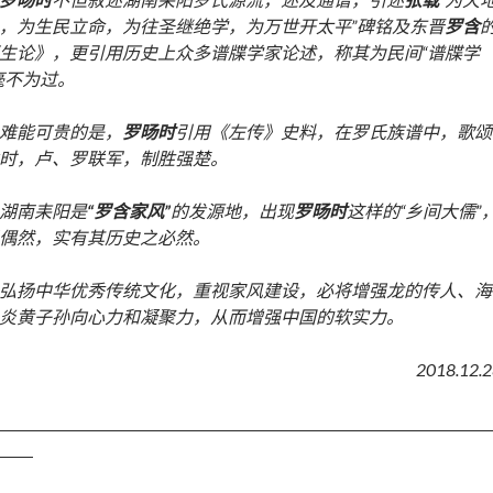
，为生民立命，为往圣继绝学，为万世开太平”
碑铭及东晋
罗含
生论》，更引用历史上众多谱牒学家论述，称其为民间“谱牒学
毫不为过。
难能可贵的是，
罗旸时
引用《左传》史料，在罗氏族谱中，歌颂
时，卢、罗联军，制胜强楚。
湖南耒阳是
“罗含家风”
的发源地，出现
罗旸时
这样的“乡间大儒”
偶然，实有其历史之必然。
弘扬中华优秀传统文化，重视家风建设，必将增强龙的传人、海
炎黄子孙向心力和凝聚力，从而增强中国的软实力。
2018.12.2