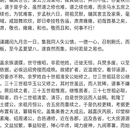
，谱于是乎全，虽然谱之修也难，谱之续也难，而余马水五房之
续也，为犹难客，岁孟秋六日，荷祖灵默，牖其衷言及家乘，毫
域，咸鼓舞欢欣，即日牵挂牲告庙，肃肃雍雍，初哉首基之矣，
肃，敬也，雍雍，和也。敬而且和，何事不行！
谨蠲闰九月念一日，集我同人矢公慎，一德一心，召剞劂氏，而
板，至今孟夏望八，遂衰然而集，抑何若是之易也。
盖余族谱牒，世守维昭，非若他姓，迁徙无恒，兵燹多废，以至
依据，必俟远绍旁搜而成帙。故捃扩者，近滥凿空，着邻诬源，
穷委亦不称。余罗姓自十世祖淮安公始修之，廿三世祖廷忠公继
，三十三世祖华玉公又修之，其时世虽远，而人犹稀，谱事不嫌
。厥后续之者，三十五世祖惟嵩，继惟嵩者，三十七世祖必聪，
聪者，四十二世祖清爱、清芬，自是世弥远而人益稠。乾隆丁
士拔公，余祖月恒公，合五房而重续之，于是仇校更精，考据更
布置有法，纂辑有伦。盖集美善之大成云。越嘉庆丙辰，印堂柳
素庵、绍周诸公，合邑通修，近在各郡，远及各省，七大房源源
，文益加繁，事益较密，殚心毕虑，竭力疲神，九阅寒暑，而始