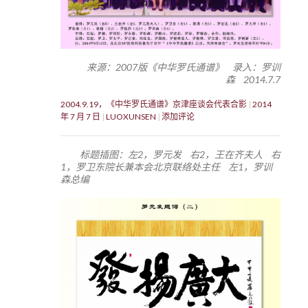
来源：2007版《中华罗氏通谱》 录入：罗训
森 2014.7.7
2004.9.19，《中华罗氏通谱》京津座谈会代表合影
2014
年 7 月 7 日
LUOXUNSEN
添加评论
标题插图：左2，罗元发 右2，王在齐夫人 右
1，罗卫东院长兼本会北京联络处主任 左1，罗训
森总编