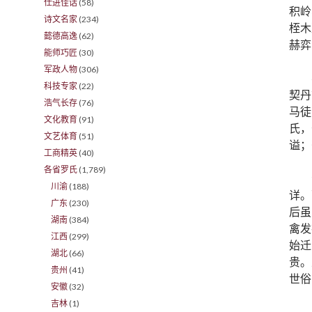
仕进佳话
(58)
积岭
诗文名家
(234)
桎木
懿德高逸
(62)
赫弈
能师巧匠
(30)
军政人物
(306)
科技专家
(22)
契丹
浩气长存
(76)
马徒
文化教育
(91)
氏，
文艺体育
(51)
谥；
工商精英
(40)
各省罗氏
(1,789)
川渝
(188)
详。
广东
(230)
后虽
湖南
(384)
禽发
江西
(299)
始迁
湖北
(66)
贵。
贵州
(41)
世俗
安徽
(32)
吉林
(1)