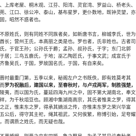
、上库老屋、桐木观、江芬、阳湾、灵官湾、罗益山、桥老头、
蔸、江口、徐公冲、泰山，基布星罗，更仆数地，既钟灵望，亦
固，昭然不惑者也。
不原姓氏，则有同姓不同族者矣，如新唐书言，柳城李氏，世为
酋长；营州王氏，本高丽之类是也。罗也者，氏非姓也。古者司
氏，于官王孙；公孙氏于爵；孟孙、叔孙氏，于字；东门北郭
于居；三鸟五鹿氏，于地；巫乙陶匠氏，于事文武；成宣氏于
齐鲁吴氏，于国，罗故国名氏，于国，有自来矣。
晋时最重门第，五季以来，秘阁左户之书既佚，即有姓莫考其
而
罗为祝融后，建国以来，至春秋时，与卢戎两军，制胜强楚，
陵夷，而以国为氏，蔓延四海九州之中，固不第大湖南北，奉文
祥，为千秋俎豆也。顾湘中集湖南高宗，其氏者惟耒之罗，得其
之正，惟耒东之罗，得承其嫡派之传，亦惟耒东罗之荣兴华富
五公后，得守其主祀，绳其祖武，又何俟繁，称博引始，足夸耀
，而谓质之姓氏，而无疑也哉。
不严婚姻，则晋之内有四姬，鲁之娶吴，为孟子其见讥春秋者，