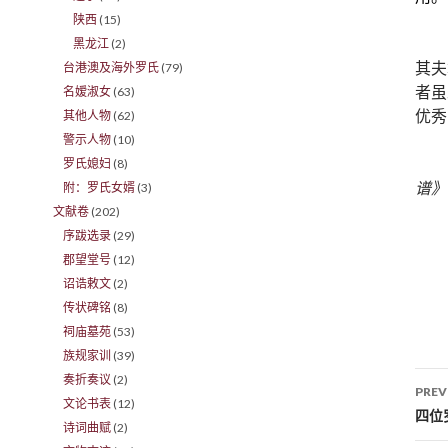
陕西
(15)
黑龙江
(2)
其夫
台港澳及海外罗氏
(79)
者虽
名嫒淑女
(63)
优秀
其他人物
(62)
警示人物
(10)
罗氏媳妇
(8)
谱》
附：罗氏女婿
(3)
文献卷
(202)
序跋选录
(29)
郡望堂号
(12)
诏诰敕文
(2)
传状碑铭
(8)
祠庙墓苑
(53)
族规家训
(39)
奏折奏议
(2)
PREV
文论书表
(12)
Po
四位
诗词曲赋
(2)