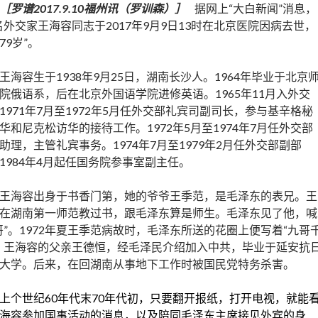
［罗谱2017.9.10福州讯（罗训森）］
据网上“大白新闻”消息，
名外交家王海容同志于2017年9月9日13时在北京医院因病去世，
79岁”。
王海容生于1938年9月25日，湖南长沙人。1964年毕业于北京
院俄语系，后在北京外国语学院进修英语。1965年11月入外交
1971年7月至1972年5月任外交部礼宾司副司长，参与基辛格秘
华和尼克松访华的接待工作。1972年5月至1974年7月任外交部
助理，主管礼宾事务。1974年7月至1979年2月任外交部副部
1984年4月起任国务院参事室副主任。
王海容出身于书香门第，她的爷爷王季范，是毛泽东的表兄。王
在湖南第一师范教过书，跟毛泽东算是师生。毛泽东见了他，喊
哥”。1972年夏王季范病故时，毛泽东所送的花圈上便写着“九哥
。王海容的父亲王德恒，经毛泽民介绍加入中共，毕业于延安抗
大学。后来，在回湖南从事地下工作时被国民党特务杀害。
上个世纪60年代末70年代初，只要翻开报纸，打开电视，就能
海容参加国事活动的消息，以及陪同毛泽东主席接见外宾的身