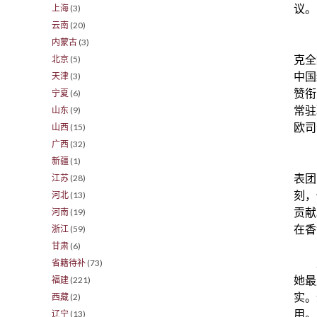
议。
上海
(3)
云南
(20)
内蒙古
(3)
克全
北京
(5)
中国
天津
(3)
赞衔
宁夏
(6)
常驻
山东
(9)
欧
司
山西
(15)
广西
(32)
新疆
(1)
表团
江苏
(28)
刻，
河北
(13)
贡献
河南
(19)
在香
浙江
(59)
甘肃
(6)
省籍待补
(73)
她最
福建
(221)
实。
西藏
(2)
用。
辽宁
(13)