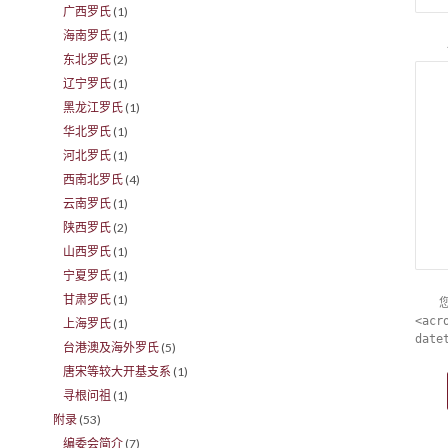
广西罗氏
(1)
海南罗氏
(1)
东北罗氏
(2)
辽宁罗氏
(1)
黑龙江罗氏
(1)
华北罗氏
(1)
河北罗氏
(1)
西南北罗氏
(4)
云南罗氏
(1)
陕西罗氏
(2)
山西罗氏
(1)
宁夏罗氏
(1)
甘肃罗氏
(1)
<acr
上海罗氏
(1)
date
台港澳及海外罗氏
(5)
唐宋等较大开基支系
(1)
寻根问祖
(1)
附录
(53)
编委会简介
(7)