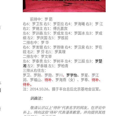
前排中：罗 箭
右6：罗卫东 右5：罗亚拉 右4：罗海曦 右3：罗 江
师
右2：罗锡主 右1：傅氏嘉宾
左6：罗训森 左5：罗成龙 左4：罗国冰 左3：罗成
纲 左2：罗庆国 左1：罗胜前
二排右中：罗 华
右6：罗发银 右5：罗扬锋 右4：罗汉泉 右3：罗在
砚 右2：罗 芬 右1：罗真理
二排左中：罗文举
左6：罗泰贵 左5：罗树丰 左4：罗江超 左3：
罗楚
湘
左2：罗泰雄 左1：罗柏青
三排从右往左：
罗卫、罗刚、罗勋、罗川
、
罗学怡、
罗星、罗江
润、罗福山、
待补
、罗海燕（女）、罗奉、
待补、
千
待补。
注：2014.10.26，摄于丰台总后北京基地会议室。
日
训森注：
敬请认识以上“待补”代表名字的网友，在评论中
看
补上，特向这些“待补”代表谨表歉意，并向提供其姓