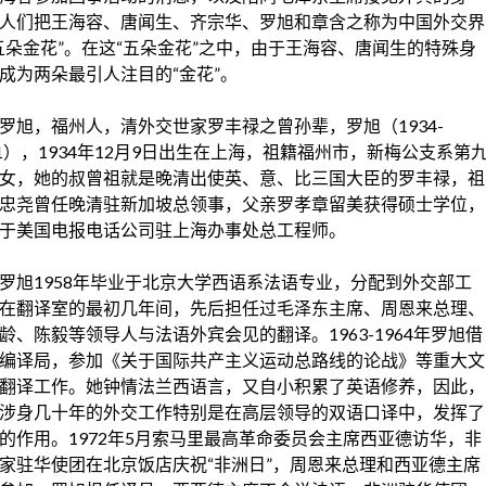
人们把王海容、唐闻生、齐宗华、罗旭和章含之称为中国外交界
五朵金花”。在这“五朵金花”之中，由于王海容、唐闻生的特殊身
成为两朵最引人注目的“金花”。
罗旭，福州人，清外交世家罗丰禄之曾孙辈，罗旭（1934-
01），1934年12月9日出生在
上海
，祖籍
福州
市，新梅公支系第
女，她的叔曾祖就是晚清出使英、意、比三国大臣的
罗丰禄
，祖
忠尧曾任晚清驻
新加坡
总领事，父亲罗孝章留美获得硕士学位，
于
美国
电报电话公司驻上海办事处总工程师。
罗旭1958年毕业于
北京大学
西语系法语专业，分配到
外交部
工
在翻译室的最初几年间，先后担任过毛泽东主席、周恩来总理、
龄、
陈毅
等领导人与法语外宾会见的翻译。1963-1964年罗旭借
编译局，参加《关于国际共产主义运动总路线的论战》等重大文
翻译工作。她钟情
法兰西
语言，又自小积累了英语修养，因此，
涉身几十年的外交工作特别是在高层领导的双语口译中，发挥了
的作用。1972年5月
索马里
最高革命委员会主席西亚德访华，非
家驻华使团在
北京饭店
庆祝“非洲日”，周恩来总理和西亚德主席