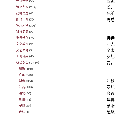
应邀
仕进佳话
(58)
长、
诗文名家
(234)
兄弟
懿德高逸
(62)
周总
能师巧匠
(30)
军政人物
(306)
科技专家
(22)
接待
浩气长存
(76)
些人
文化教育
(91)
个太
文艺体育
(51)
罗旭
工商精英
(40)
青
，
各省罗氏
(1,789)
川渝
(188)
广东
(230)
年秋
湖南
(384)
罗旭
江西
(299)
会议
湖北
(66)
年暮
贵州
(41)
亲听
安徽
(32)
超级
吉林
(1)