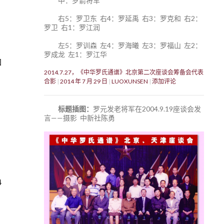
中：罗箭将军
右5：罗卫东 右4：罗延禹 右3：罗克和 右2：
罗卫 右1：罗江润
左5：罗训森 左4：罗海曦 左3：罗福山 左2：
罗成龙 左1：罗江华
加
2014.7.27，《中华罗氏通谱》北京第二次座谈会筹备会代表
合影
2014 年 7 月 29 日
LUOXUNSEN
添加评论
标题插图：
罗元发老将军在2004.9.19座谈会发
言——摄影 中新社陈勇
4