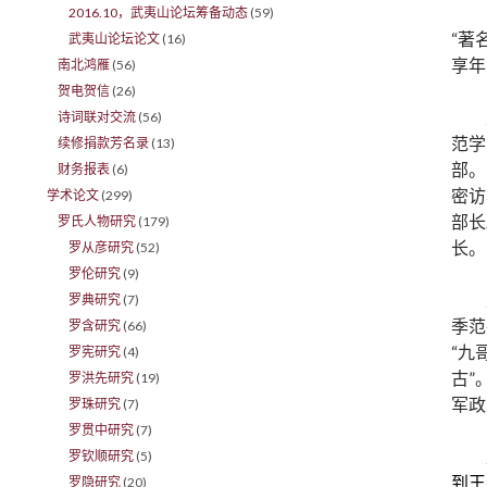
2016.10，武夷山论坛筹备动态
(59)
“著
武夷山论坛论文
(16)
享年
南北鸿雁
(56)
贺电贺信
(26)
诗词联对交流
(56)
范学
续修捐款芳名录
(13)
部。
财务报表
(6)
密访
学术论文
(299)
部长
罗氏人物研究
(179)
长。
罗从彦研究
(52)
罗伦研究
(9)
罗典研究
(7)
季范
罗含研究
(66)
“九
罗宪研究
(4)
古”
罗洪先研究
(19)
军政
罗珠研究
(7)
罗贯中研究
(7)
罗钦顺研究
(5)
到王
罗隐研究
(20)