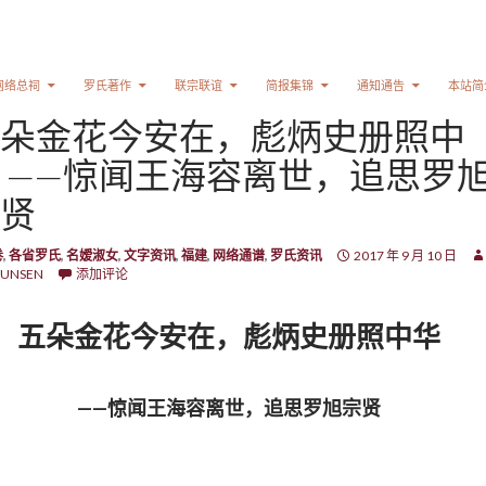
网络总祠
罗氏著作
联宗联谊
简报集锦
通知通告
本站简
朵金花今安在，彪炳史册照中
 ——惊闻王海容离世，追思罗
贤
卷
,
各省罗氏
,
名嫒淑女
,
文字资讯
,
福建
,
网络通谱
,
罗氏资讯
2017 年 9 月 10 日
UNSEN
添加评论
五朵金花今安在，彪炳史册照中华
——惊闻王海容离世，追思罗旭宗贤