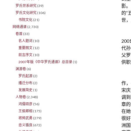
影。
罗氏世系研究
(39)
的“
罗氏文化研究
(106)
世，
书院文化
(21)
网络通谱
(2,730)
卷首
(33)
20
名人题词
(10)
代孙
重要图文
(12)
父罗
前言序文
(10)
供职
2007年版《中华罗氏通谱》总目录
(1)
渊源卷
(6)
罗氏起源
(2)
作，
播迁分布
(2)
宋庆
发展简史
(1)
调到
人物卷
(2,348)
章的
鸿儒硕彦
(56)
在她
王侯卿相
(175)
很好
将帅武勇
(279)
洲国
忠义循良
(672)