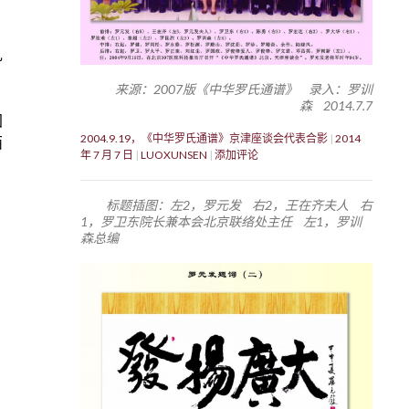
扎
来源：2007版《中华罗氏通谱》 录入：罗训
森 2014.7.7
国
2004.9.19，《中华罗氏通谱》京津座谈会代表合影
2014
西
年 7 月 7 日
LUOXUNSEN
添加评论
标题插图：左2，罗元发 右2，王在齐夫人 右
1，罗卫东院长兼本会北京联络处主任 左1，罗训
森总编