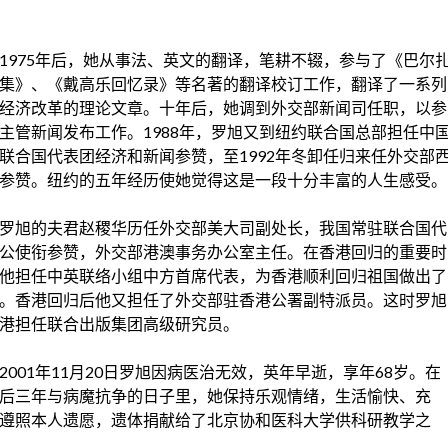
1975年后，她从事法、英文的翻译，笔耕不辍，参与了《巴尔
集》、《戴高乐回忆录》等名著的翻译校订工作，翻译了一系列
经济改革的理论文章。十年后，她调到
外交部新闻司
任职，以参
主管新闻发布工作。1988年，罗旭又到
纽约
联合国总部担任中
联合国代表团
经济和新闻参赞，至1992年冬卸任归来任
外交部
参赞。
纽约
的五年经历使她觉得这是一段十分丰富的
人生
感受。
罗旭的夫君赵稷华历任
外交部
美大司副处长，我国
常驻联合国代
公使衔参赞
，外交部港澳事务办公室主任。在
香港
回归的重要时
他担任中英联络小组中方首席代表，为香港顺利回归祖国做出了
。香港回归后他又担任了
外交部
驻香港公署副特派员。这时罗旭
港担任联合出版集团高级
研究员
。
2001年11月20日罗旭因病医治无效，英年早逝，享年68岁。在
后三年与病魔抗争的日子里，她保持乐观情绪，
生活愉快
、充
遵照本人遗愿，遗体捐献给了北京
协和医科大学
供科研教学之