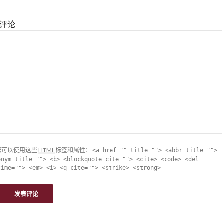
评论
您可以使用这些
HTML
标签和属性：
<a href="" title=""> <abbr title="">
onym title=""> <b> <blockquote cite=""> <cite> <code> <del
time=""> <em> <i> <q cite=""> <strike> <strong>