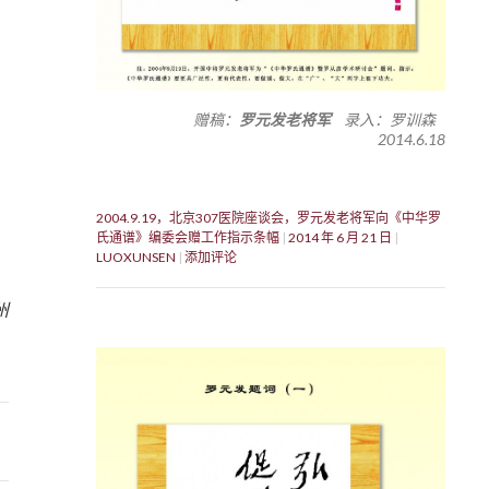
赠稿：
罗元发老将军
录入：罗训森
2014.6.18
2004.9.19，北京307医院座谈会，罗元发老将军向《中华罗
氏通谱》编委会赠工作指示条幅
2014 年 6 月 21 日
LUOXUNSEN
添加评论
州