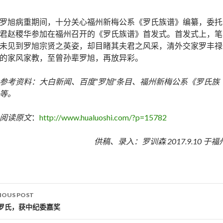
罗旭病重期间，十分关心福州新梅公系《罗氏族谱》编纂，委托
君赵稷华参加在福州召开的《罗氏族谱》首发式。首发式上，笔
未见到罗旭宗贤之英姿，却目睹其夫君之风采，清外交家罗丰禄
的家风家教，至曾孙辈罗旭，再放异彩。
参考资料：大白新闻、百度“罗旭”条目、福州新梅公系《罗氏族
等。
阅读原文
：
http://www.hualuoshi.com/?p=15782
供稿、录入：罗训森 2017.9.10 于福
IOUS POST
st navigation
罗氏，获中纪委嘉奖