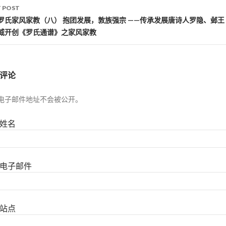
 POST
罗氏家风家教（八） 抱团发展，敦族强宗 ——传承发展唐诗人罗隐、邺王
威开创《罗氏通谱》之家风家教
评论
电子邮件地址不会被公开。
姓名
电子邮件
站点