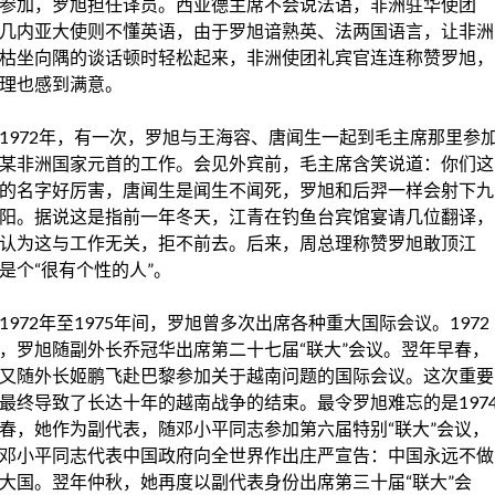
参加，罗旭担任译员。西亚德主席不会说法语，非洲驻华使团
几内亚
大使则不懂英语，由于罗旭谙熟英、法两国语言，让非洲
枯坐
向隅
的谈话顿时轻松起来，非洲使团礼宾官连连称赞罗旭，
理也感到满意。
1972年，有一次，罗旭与
王海容
、
唐闻生
一起到毛主席那里参
某非洲国家元首的工作。会见外宾前，毛主席含笑说道：你们这
的名字好厉害，
唐闻生
是闻生不闻死，罗旭和
后羿
一样会射下九
阳。据说这是指前一年冬天，
江青
在钓鱼台宾馆宴请几位翻译，
认为这与工作无关，拒不前去。后来，周总理称赞罗旭敢顶
江
是个“很有个性的人”。
1972年至1975年间，罗旭曾多次出席各种重大国际会议。1972
，罗旭随副外长
乔冠华
出席第二十七届“联大”会议。翌年早春，
又随外长姬鹏飞赴
巴黎
参加关于
越南
问题的国际会议。这次重要
最终导致了长达十年的
越南战争
的结束。最令罗旭难忘的是197
春，她作为副代表，随邓小平同志参加第六届特别“联大”会议，
邓小平同志代表中国政府向全世界作出庄严宣告：中国永远不做
大国。翌年仲秋，她再度以副代表身份出席第三十届“联大”会