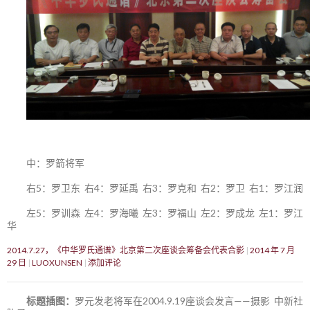
中：罗箭将军
右5：罗卫东 右4：罗延禹 右3：罗克和 右2：罗卫 右1：罗江润
左5：罗训森 左4：罗海曦 左3：罗福山 左2：罗成龙 左1：罗江
华
2014.7.27，《中华罗氏通谱》北京第二次座谈会筹备会代表合影
2014 年 7 月
29 日
LUOXUNSEN
添加评论
标题插图：
罗元发老将军在2004.9.19座谈会发言——摄影 中新社