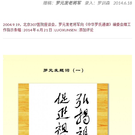
赠稿：
罗元发老将军
录入：罗训森 2014.6.18
2004.9.19，北京307医院座谈会，罗元发老将军向《中华罗氏通谱》编委会赠工
作指示条幅
2014 年 6 月 21 日
LUOXUNSEN
添加评论