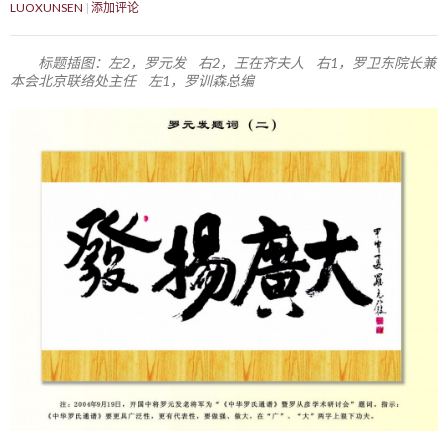
LUOXUNSEN
添加评论
标题插图：左2，罗元发 右2，王在齐夫人 右1，罗卫东院长兼
本会北京联络处主任 左1，罗训森总编