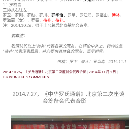
1：罗柏青
三排从右往左：
罗卫、罗刚、罗勋、罗川
、
罗学怡、
罗星、罗江润、罗福山、
待补
、
罗海燕（女）、罗奉、
待补、待补。
注：2014.10.26，摄于丰台总后北京基地会议室。
训森注：
敬请认识以上“待补”代表名字的网友，在评论中补上，特向这些
“待补”代表谨表歉意，并向提供其姓名的网友，表示谢意。
供稿：罗卫 录入：罗训森 2014.11.1
2014.10.26，《罗氏通谱》北京第二次座谈会代表合影
2014 年 11 月 1 日
LUOXUNSEN
5 COMMENTS
2014.7.27，《中华罗氏通谱》北京第二次座谈
会筹备会代表合影