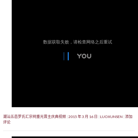
潮汕五邑罗氏汇宗祠重光晋主庆典视频
2015 年 3 月 16 日
LUOXUNSEN
添加
评论