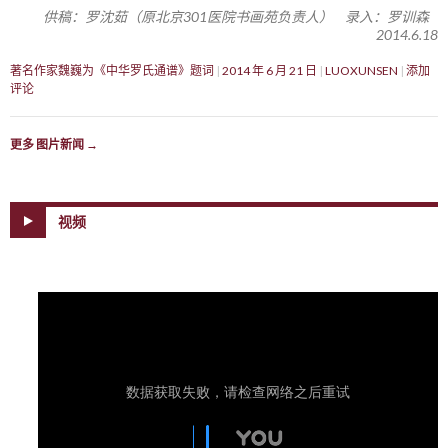
供稿：罗沈茹（原北京301医院书画苑负责人） 录入：罗训森
2014.6.18
著名作家魏巍为《中华罗氏通谱》题词
2014 年 6 月 21 日
LUOXUNSEN
添加
评论
更多 图片新闻
→
视频