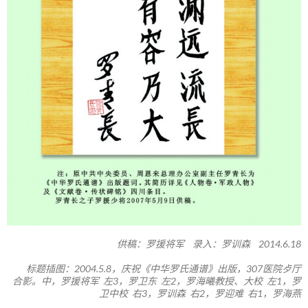
供稿：罗援将军 录入：罗训森 2014.6.18
标题插图：2004.5.8，庆祝《中华罗氏通谱》出版，307医院歺厅
合影。中，罗援将军 左3，罗卫东 左2，罗海曦教授、大校 左1，罗
卫中校 右3，罗训森 右2，罗迎难 右1，罗海燕