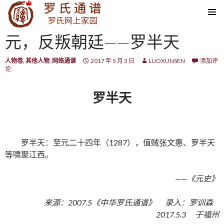
SKIP TO CONTENT
元，反叛朝廷——罗半天
人物卷
,
其他人物
,
网络通谱
2017 年 5 月 3 日
LUOXUNSEN
添加评
论
罗半天
罗半天：至元二十四年（1287），值贼张文惠、罗半天
等啸聚江西。
——《元史》
来源：2007.5《中华罗氏通谱》 录入：罗训森
2017.5.3 于福州