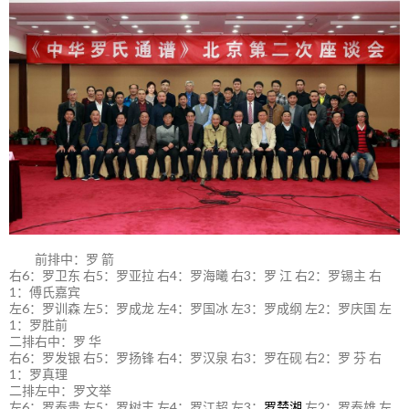
前排中：罗 箭
右6：罗卫东 右5：罗亚拉 右4：罗海曦 右3：罗 江 右2：罗锡主 右
1：傅氏嘉宾
左6：罗训森 左5：罗成龙 左4：罗国冰 左3：罗成纲 左2：罗庆国 左
1：罗胜前
二排右中：罗 华
右6：罗发银 右5：罗扬锋 右4：罗汉泉 右3：罗在砚 右2：罗 芬 右
1：罗真理
二排左中：罗文举
左6：罗泰贵 左5：罗树丰 左4：罗江超 左3：
罗楚湘
左2：罗泰雄 左