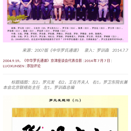
来源：2007版《中华罗氏通谱》 录入：罗训森 2014.7.7
2004.9.19，《中华罗氏通谱》京津座谈会代表合影
2014 年 7 月 7 日
LUOXUNSEN
添加评论
标题插图：左2，罗元发 右2，王在齐夫人 右1，罗卫东院长兼
本会北京联络处主任 左1，罗训森总编