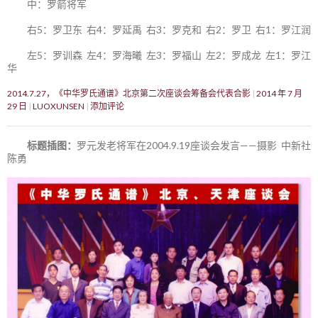
中：罗箭将军
右5：罗卫东 右4：罗延禹 右3：罗克和 右2：罗卫 右1：罗江润
左5：罗训森 左4：罗海曦 左3：罗福山 左2：罗成龙 左1：罗江
华
2014.7.27，《中华罗氏通谱》北京第二次座谈会筹备会代表合影
2014 年 7 月
29 日
LUOXUNSEN
添加评论
标题插图：
罗元发老将军在2004.9.19座谈会发言——摄影 中新社
陈勇