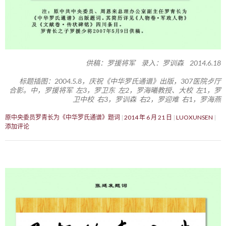
供稿：罗援将军 录入：罗训森 2014.6.18
标题插图：2004.5.8，庆祝《中华罗氏通谱》出版，307医院歺厅
合影。中，罗援将军 左3，罗卫东 左2，罗海曦教授、大校 左1，罗
卫中校 右3，罗训森 右2，罗迎难 右1，罗海燕
原中央委员罗青长为《中华罗氏通谱》题词
2014 年 6 月 21 日
LUOXUNSEN
添加评论