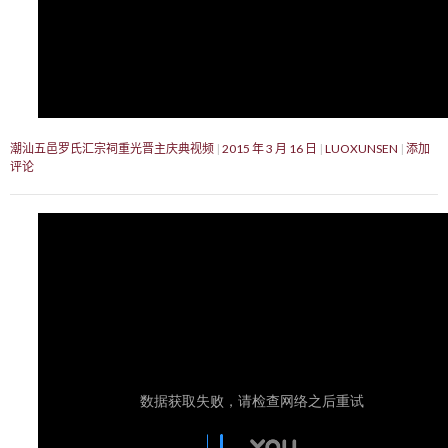
潮汕五邑罗氏汇宗祠重光晋主庆典视频
2015 年 3 月 16 日
LUOXUNSEN
添加
评论