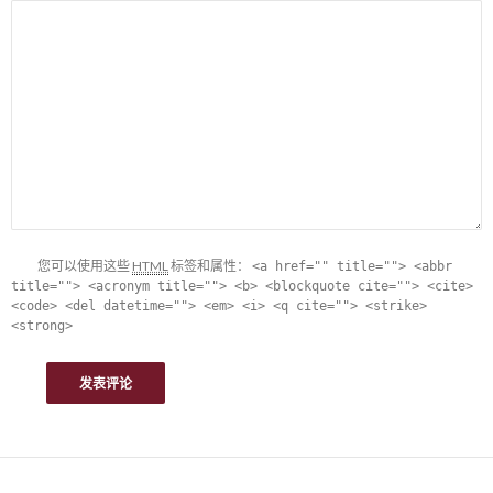
您可以使用这些
HTML
标签和属性：
<a href="" title=""> <abbr
title=""> <acronym title=""> <b> <blockquote cite=""> <cite>
<code> <del datetime=""> <em> <i> <q cite=""> <strike>
<strong>