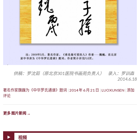
供稿：罗沈茹（原北京301医院书画苑负责人） 录入：罗训森
2014.6.18
著名作家魏巍为《中华罗氏通谱》题词
2014 年 6 月 21 日
LUOXUNSEN
添加
评论
更多 图片新闻
→
视频