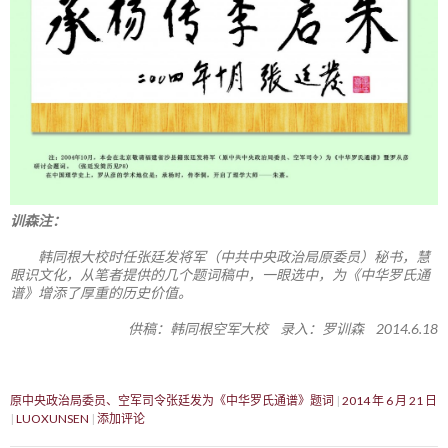
训森注：
韩同根大校时任张廷发将军（中共中央政治局原委员）秘书，慧
眼识文化，从笔者提供的几个题词稿中，一眼选中，为《中华罗氏通
谱》增添了厚重的历史价值。
供稿：韩同根空军大校 录入：罗训森 2014.6.18
原中央政治局委员、空军司令张廷发为《中华罗氏通谱》题词
2014 年 6 月 21 日
LUOXUNSEN
添加评论