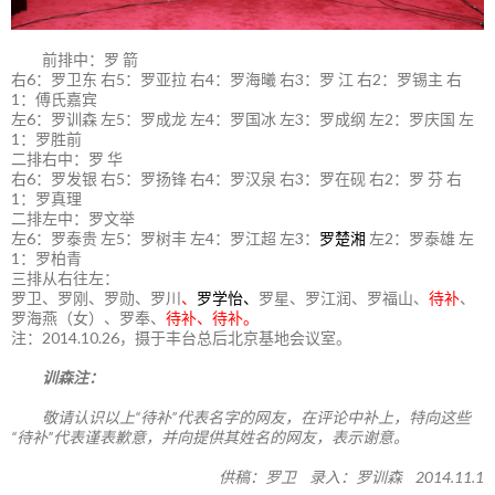
前排中：罗 箭
右6：罗卫东 右5：罗亚拉 右4：罗海曦 右3：罗 江 右2：罗锡主 右
1：傅氏嘉宾
左6：罗训森 左5：罗成龙 左4：罗国冰 左3：罗成纲 左2：罗庆国 左
1：罗胜前
二排右中：罗 华
右6：罗发银 右5：罗扬锋 右4：罗汉泉 右3：罗在砚 右2：罗 芬 右
1：罗真理
二排左中：罗文举
左6：罗泰贵 左5：罗树丰 左4：罗江超 左3：
罗楚湘
左2：罗泰雄 左
1：罗柏青
三排从右往左：
罗卫、罗刚、罗勋、罗川
、
罗学怡、
罗星、罗江润、罗福山、
待补
、
罗海燕（女）、罗奉、
待补、待补。
注：2014.10.26，摄于丰台总后北京基地会议室。
训森注：
敬请认识以上“待补”代表名字的网友，在评论中补上，特向这些
“待补”代表谨表歉意，并向提供其姓名的网友，表示谢意。
供稿：罗卫 录入：罗训森 2014.11.1