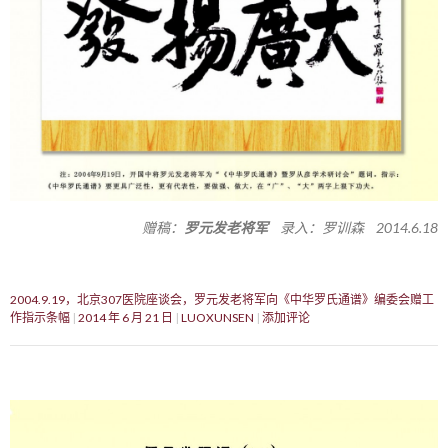
赠稿：
罗元发老将军
录入：罗训森 2014.6.18
2004.9.19，北京307医院座谈会，罗元发老将军向《中华罗氏通谱》编委会赠工
作指示条幅
2014 年 6 月 21 日
LUOXUNSEN
添加评论