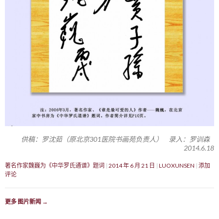
供稿：罗沈茹（原北京301医院书画苑负责人） 录入：罗训森
2014.6.18
著名作家魏巍为《中华罗氏通谱》题词
2014 年 6 月 21 日
LUOXUNSEN
添加
评论
更多 图片新闻
→