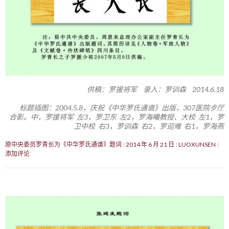
供稿：罗援将军 录入：罗训森 2014.6.18
标题插图：2004.5.8，庆祝《中华罗氏通谱》出版，307医院歺厅
合影。中，罗援将军 左3，罗卫东 左2，罗海曦教授、大校 左1，罗
卫中校 右3，罗训森 右2，罗迎难 右1，罗海燕
原中央委员罗青长为《中华罗氏通谱》题词
2014 年 6 月 21 日
LUOXUNSEN
添加评论