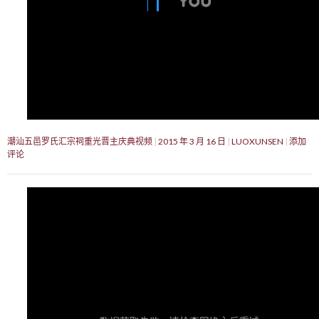
潮汕五邑罗氏汇宗祠重光晋主庆典视频
2015 年 3 月 16 日
LUOXUNSEN
添加
评论