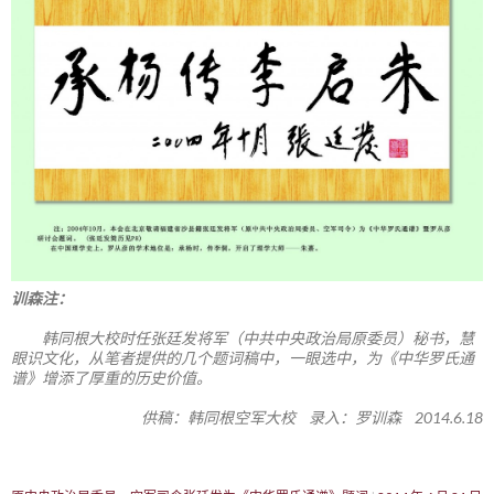
训森注：
韩同根大校时任张廷发将军（中共中央政治局原委员）秘书，慧
眼识文化，从笔者提供的几个题词稿中，一眼选中，为《中华罗氏通
谱》增添了厚重的历史价值。
供稿：韩同根空军大校 录入：罗训森 2014.6.18