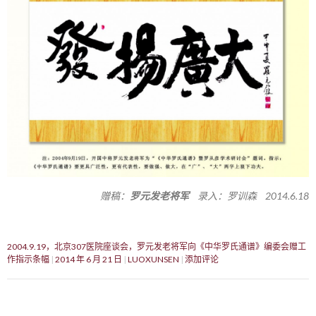
赠稿：
罗元发老将军
录入：罗训森 2014.6.18
2004.9.19，北京307医院座谈会，罗元发老将军向《中华罗氏通谱》编委会赠工
作指示条幅
2014 年 6 月 21 日
LUOXUNSEN
添加评论