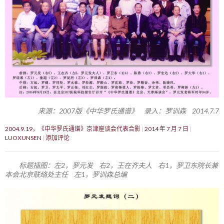
来源：2007版《中华罗氏通谱》 录入：罗训森 2014.7.7
2004.9.19，《中华罗氏通谱》京津座谈会代表合影
2014 年 7 月 7 日
LUOXUNSEN
添加评论
标题插图：左2，罗元发 右2，王在齐夫人 右1，罗卫东院长兼
本会北京联络处主任 左1，罗训森总编