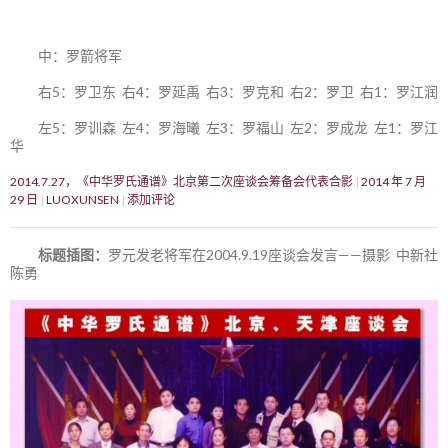
中：罗箭将军
右5：罗卫东 右4：罗延禹 右3：罗克和 右2：罗卫 右1：罗江润
左5：罗训森 左4：罗海曦 左3：罗福山 左2：罗成龙 左1：罗江
华
2014.7.27，《中华罗氏通谱》北京第二次座谈会筹备会代表合影
2014 年 7 月
29 日
LUOXUNSEN
添加评论
标题插图：
罗元发老将军在2004.9.19座谈会发言——摄影 中新社
陈勇