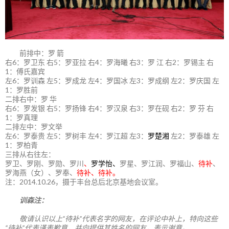
前排中：罗 箭
右6：罗卫东 右5：罗亚拉 右4：罗海曦 右3：罗 江 右2：罗锡主 右
1：傅氏嘉宾
左6：罗训森 左5：罗成龙 左4：罗国冰 左3：罗成纲 左2：罗庆国 左
1：罗胜前
二排右中：罗 华
右6：罗发银 右5：罗扬锋 右4：罗汉泉 右3：罗在砚 右2：罗 芬 右
1：罗真理
二排左中：罗文举
左6：罗泰贵 左5：罗树丰 左4：罗江超 左3：
罗楚湘
左2：罗泰雄 左
1：罗柏青
三排从右往左：
罗卫、罗刚、罗勋、罗川
、
罗学怡、
罗星、罗江润、罗福山、
待补
、
罗海燕（女）、罗奉、
待补、待补。
注：2014.10.26，摄于丰台总后北京基地会议室。
训森注：
敬请认识以上“待补”代表名字的网友，在评论中补上，特向这些
“待补”代表谨表歉意，并向提供其姓名的网友，表示谢意。