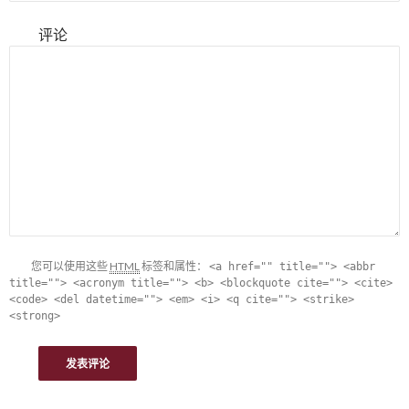
评论
您可以使用这些
HTML
标签和属性：
<a href="" title=""> <abbr
title=""> <acronym title=""> <b> <blockquote cite=""> <cite>
<code> <del datetime=""> <em> <i> <q cite=""> <strike>
<strong>