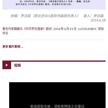
供稿：罗沈茹（原北京301医院书画苑负责人） 录入：罗训森
2014.6.18
著名作家魏巍为《中华罗氏通谱》题词
2014 年 6 月 21 日
LUOXUNSEN
添加
评论
更多 图片新闻
→
视频