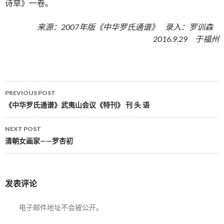
诗草》一卷。
来源：2007年版《中华罗氏通谱》 录入：罗训森
2016.9.29 于福州
PREVIOUS POST
Post navigation
《中华罗氏通谱》武夷山会议《特刊》 刊 头 语
NEXT POST
清朝女画家——罗杏初
发表评论
电子邮件地址不会被公开。