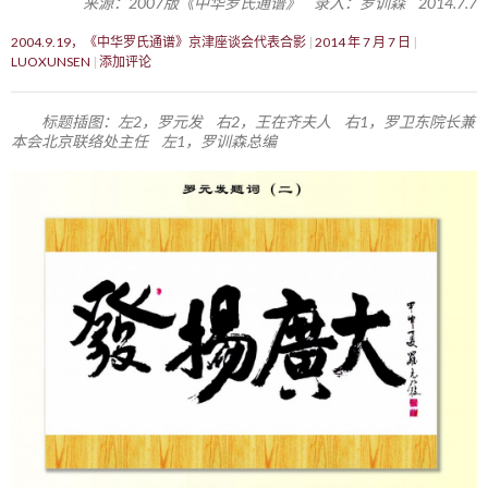
来源：2007版《中华罗氏通谱》 录入：罗训森 2014.7.7
2004.9.19，《中华罗氏通谱》京津座谈会代表合影
2014 年 7 月 7 日
LUOXUNSEN
添加评论
标题插图：左2，罗元发 右2，王在齐夫人 右1，罗卫东院长兼
本会北京联络处主任 左1，罗训森总编