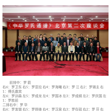
前排中：罗 箭
右6：罗卫东 右5：罗亚拉 右4：罗海曦 右3：罗 江 右2：罗锡主 右
1：傅氏嘉宾
左6：罗训森 左5：罗成龙 左4：罗国冰 左3：罗成纲 左2：罗庆国 左
1：罗胜前
二排右中：罗 华
右6：罗发银 右5：罗扬锋 右4：罗汉泉 右3：罗在砚 右2：罗 芬 右