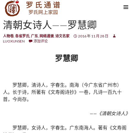
SKIP TO CONTENT
清朝女诗人——罗慧卿
人物卷
,
各省罗氏
,
广东
,
网络通谱
,
诗文名家
2016 年 11 月 28 日
LUOXUNSEN
添加评论
罗慧卿
罗慧卿，清诗人，字春生。南海（今广东省广州市）
人。长于诗，所著有《文寿阁诗抄》一卷，凡诗一百九十
首，今尚存。
——《清朝女诗人》
罗慧卿，女诗人，字春生。广东南海人。著有《文寿阁