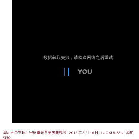
潮汕五邑罗氏汇宗祠重光晋主庆典视频
2015 年 3 月 16 日
LUOXUNSEN
添加
评论