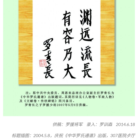
供稿：罗援将军 录入：罗训森 2014.6.18
标题插图：2004.5.8，庆祝《中华罗氏通谱》出版，307医院歺厅