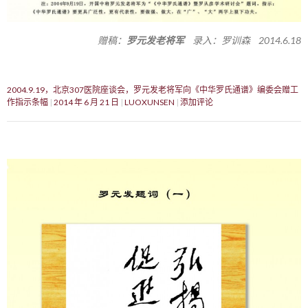
赠稿：
罗元发老将军
录入：罗训森 2014.6.18
2004.9.19，北京307医院座谈会，罗元发老将军向《中华罗氏通谱》编委会赠工
作指示条幅
2014 年 6 月 21 日
LUOXUNSEN
添加评论