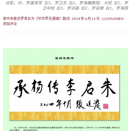
合影。中，罗援将军 左3，罗卫东 左2，罗海曦教授、大校 左1，罗
卫中校 右3，罗训森 右2，罗迎难 右1，罗海燕
原中央委员罗青长为《中华罗氏通谱》题词
2014 年 6 月 21 日
LUOXUNSEN
添加评论