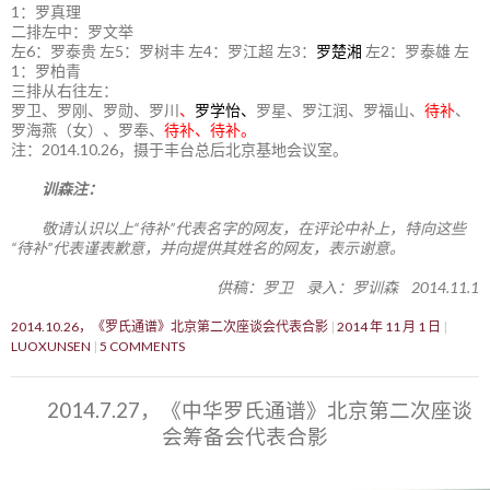
1：罗真理
二排左中：罗文举
左6：罗泰贵 左5：罗树丰 左4：罗江超 左3：
罗楚湘
左2：罗泰雄 左
1：罗柏青
三排从右往左：
罗卫、罗刚、罗勋、罗川
、
罗学怡、
罗星、罗江润、罗福山、
待补
、
罗海燕（女）、罗奉、
待补、待补。
注：2014.10.26，摄于丰台总后北京基地会议室。
训森注：
敬请认识以上“待补”代表名字的网友，在评论中补上，特向这些
“待补”代表谨表歉意，并向提供其姓名的网友，表示谢意。
供稿：罗卫 录入：罗训森 2014.11.1
2014.10.26，《罗氏通谱》北京第二次座谈会代表合影
2014 年 11 月 1 日
LUOXUNSEN
5 COMMENTS
2014.7.27，《中华罗氏通谱》北京第二次座谈
会筹备会代表合影