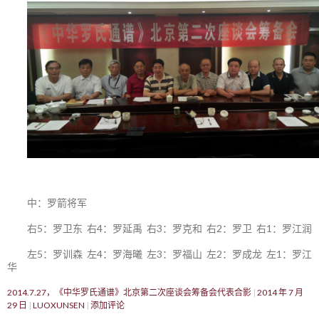
中：罗箭将军
右5：罗卫东 右4：罗延禹 右3：罗克和 右2：罗卫 右1：罗江润
左5：罗训森 左4：罗海曦 左3：罗福山 左2：罗成龙 左1：罗江
华
2014.7.27，《中华罗氏通谱》北京第二次座谈会筹备会代表合影
2014 年 7 月
29 日
LUOXUNSEN
添加评论