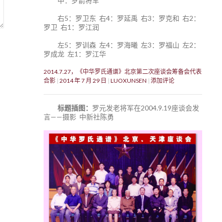
中：罗箭将军
右5：罗卫东 右4：罗延禹 右3：罗克和 右2：
罗卫 右1：罗江润
左5：罗训森 左4：罗海曦 左3：罗福山 左2：
罗成龙 左1：罗江华
2014.7.27，《中华罗氏通谱》北京第二次座谈会筹备会代表
合影
2014 年 7 月 29 日
LUOXUNSEN
添加评论
标题插图：
罗元发老将军在2004.9.19座谈会发
言——摄影 中新社陈勇