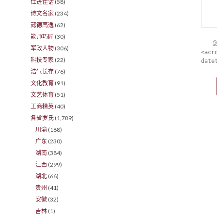
仕进佳话
(58)
诗文名家
(234)
懿德高逸
(62)
能师巧匠
(30)
军政人物
(306)
<acr
科技专家
(22)
date
浩气长存
(76)
文化教育
(91)
文艺体育
(51)
工商精英
(40)
各省罗氏
(1,789)
川渝
(188)
广东
(230)
湖南
(384)
江西
(299)
湖北
(66)
贵州
(41)
安徽
(32)
吉林
(1)