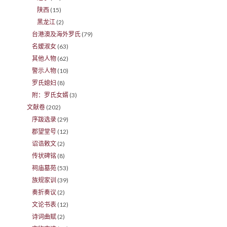
陕西
(15)
黑龙江
(2)
台港澳及海外罗氏
(79)
名嫒淑女
(63)
其他人物
(62)
警示人物
(10)
罗氏媳妇
(8)
附：罗氏女婿
(3)
文献卷
(202)
序跋选录
(29)
郡望堂号
(12)
诏诰敕文
(2)
传状碑铭
(8)
祠庙墓苑
(53)
族规家训
(39)
奏折奏议
(2)
文论书表
(12)
诗词曲赋
(2)