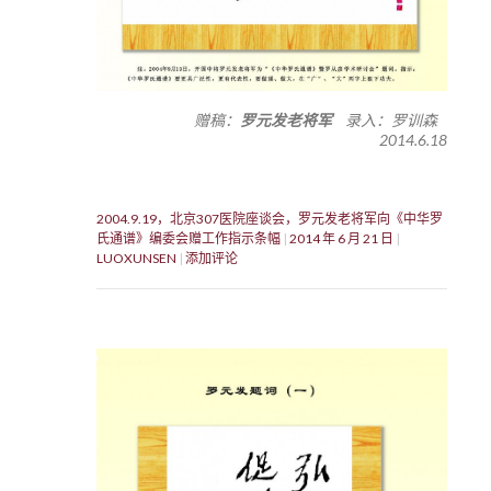
赠稿：
罗元发老将军
录入：罗训森
2014.6.18
2004.9.19，北京307医院座谈会，罗元发老将军向《中华罗
氏通谱》编委会赠工作指示条幅
2014 年 6 月 21 日
LUOXUNSEN
添加评论