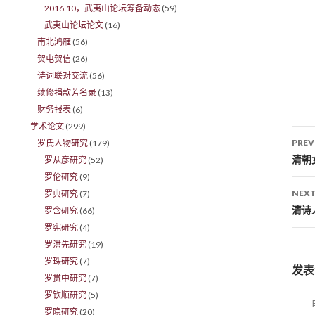
2016.10，武夷山论坛筹备动态
(59)
武夷山论坛论文
(16)
南北鸿雁
(56)
贺电贺信
(26)
诗词联对交流
(56)
续修捐款芳名录
(13)
财务报表
(6)
学术论文
(299)
PREV
罗氏人物研究
(179)
Po
清朝
罗从彦研究
(52)
罗伦研究
(9)
NEXT
罗典研究
(7)
清诗
罗含研究
(66)
罗宪研究
(4)
罗洪先研究
(19)
罗珠研究
(7)
发表
罗贯中研究
(7)
罗钦顺研究
(5)
罗隐研究
(20)