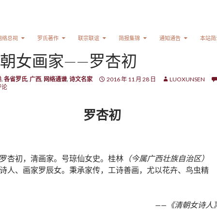
网络总祠
罗氏著作
联宗联谊
简报集锦
通知通告
本站简
朝女画家——罗杏初
卷
,
各省罗氏
,
广西
,
网络通谱
,
诗文名家
2016 年 11 月 28 日
LUOXUNSEN
评论
罗杏初
罗杏初，清画家。号琼仙女史。桂林
（今属广西壮族自治区）
诗人、画家罗辰女。秉承家传，工诗善画，尤以花卉、鸟虫精
——《清朝女诗人