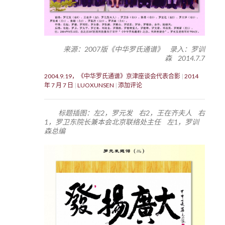
来源：2007版《中华罗氏通谱》 录入：罗训
森 2014.7.7
2004.9.19，《中华罗氏通谱》京津座谈会代表合影
2014
年 7 月 7 日
LUOXUNSEN
添加评论
标题插图：左2，罗元发 右2，王在齐夫人 右
1，罗卫东院长兼本会北京联络处主任 左1，罗训
森总编