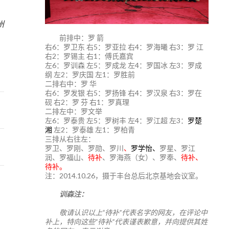
3
州
前排中：罗 箭
右6：罗卫东 右5：罗亚拉 右4：罗海曦 右3：罗 江
右2：罗锡主 右1：傅氏嘉宾
左6：罗训森 左5：罗成龙 左4：罗国冰 左3：罗成
纲 左2：罗庆国 左1：罗胜前
二排右中：罗 华
右6：罗发银 右5：罗扬锋 右4：罗汉泉 右3：罗在
砚 右2：罗 芬 右1：罗真理
二排左中：罗文举
左6：罗泰贵 左5：罗树丰 左4：罗江超 左3：
罗楚
湘
左2：罗泰雄 左1：罗柏青
三排从右往左：
罗卫、罗刚、罗勋、罗川
、
罗学怡、
罗星、罗江
润、罗福山、
待补
、罗海燕（女）、罗奉、
待补、
待补。
注：2014.10.26，摄于丰台总后北京基地会议室。
训森注：
敬请认识以上“待补”代表名字的网友，在评论中
补上，特向这些“待补”代表谨表歉意，并向提供其姓