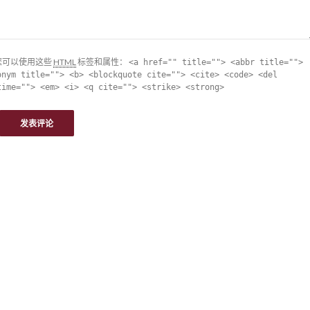
您可以使用这些
HTML
标签和属性：
<a href="" title=""> <abbr title="">
onym title=""> <b> <blockquote cite=""> <cite> <code> <del
time=""> <em> <i> <q cite=""> <strike> <strong>