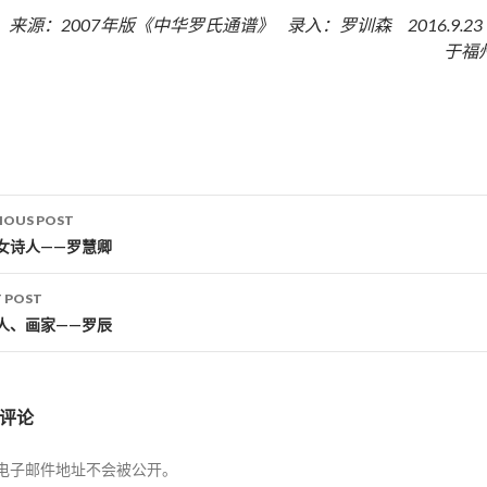
来源：2007年版《中华罗氏通谱》 录入：罗训森 2016.9.2
于福
IOUS POST
st navigation
女诗人——罗慧卿
 POST
人、画家——罗辰
评论
电子邮件地址不会被公开。