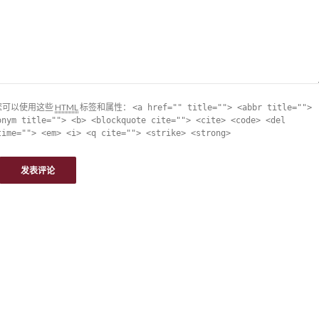
您可以使用这些
HTML
标签和属性：
<a href="" title=""> <abbr title="">
onym title=""> <b> <blockquote cite=""> <cite> <code> <del
time=""> <em> <i> <q cite=""> <strike> <strong>