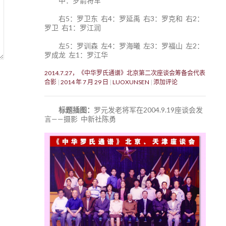
中：罗箭将军
右5：罗卫东 右4：罗延禹 右3：罗克和 右2：
罗卫 右1：罗江润
左5：罗训森 左4：罗海曦 左3：罗福山 左2：
罗成龙 左1：罗江华
2014.7.27，《中华罗氏通谱》北京第二次座谈会筹备会代表
合影
2014 年 7 月 29 日
LUOXUNSEN
添加评论
标题插图：
罗元发老将军在2004.9.19座谈会发
言——摄影 中新社陈勇