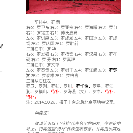
》
前排中：罗 箭
右6：罗卫东 右5：罗亚拉 右4：罗海曦 右3：罗 江
右2：罗锡主 右1：傅氏嘉宾
左6：罗训森 左5：罗成龙 左4：罗国冰 左3：罗成
4
纲 左2：罗庆国 左1：罗胜前
州
二排右中：罗 华
右6：罗发银 右5：罗扬锋 右4：罗汉泉 右3：罗在
砚 右2：罗 芬 右1：罗真理
二排左中：罗文举
左6：罗泰贵 左5：罗树丰 左4：罗江超 左3：
罗楚
湘
左2：罗泰雄 左1：罗柏青
三排从右往左：
罗卫、罗刚、罗勋、罗川
、
罗学怡、
罗星、罗江
润、罗福山、
待补
、罗海燕（女）、罗奉、
待补、
待补。
注：2014.10.26，摄于丰台总后北京基地会议室。
训森注：
敬请认识以上“待补”代表名字的网友，在评论中
补上，特向这些“待补”代表谨表歉意，并向提供其姓