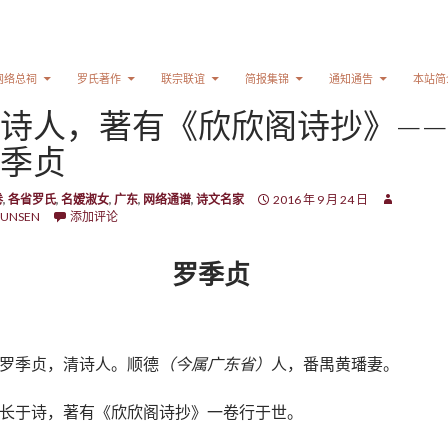
网络总祠
罗氏著作
联宗联谊
简报集锦
通知通告
本站简
诗人，著有《欣欣阁诗抄》——
季贞
卷
,
各省罗氏
,
名嫒淑女
,
广东
,
网络通谱
,
诗文名家
2016 年 9 月 24 日
UNSEN
添加评论
罗季贞
罗季贞，清诗人。顺德
（今属广东省）
人，番禺黄璠妻。
长于诗，著有《欣欣阁诗抄》一卷行于世。