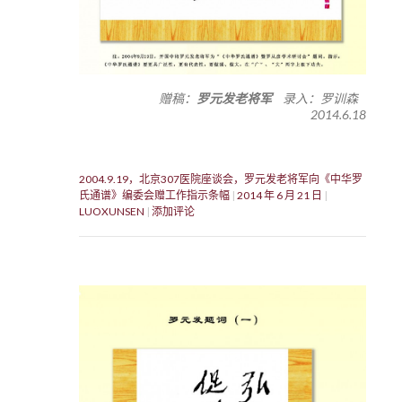
赠稿：
罗元发老将军
录入：罗训森
2014.6.18
2004.9.19，北京307医院座谈会，罗元发老将军向《中华罗
氏通谱》编委会赠工作指示条幅
2014 年 6 月 21 日
LUOXUNSEN
添加评论