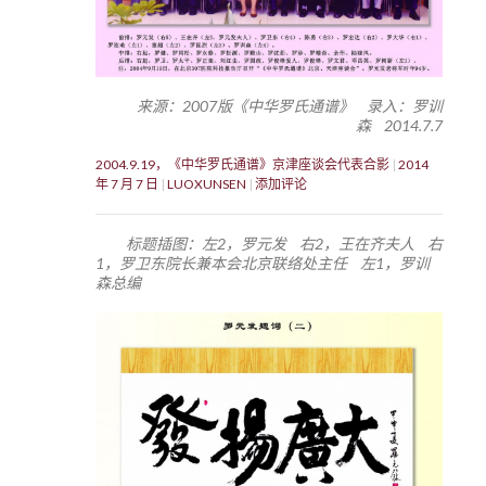
来源：2007版《中华罗氏通谱》 录入：罗训
森 2014.7.7
2004.9.19，《中华罗氏通谱》京津座谈会代表合影
2014
年 7 月 7 日
LUOXUNSEN
添加评论
标题插图：左2，罗元发 右2，王在齐夫人 右
1，罗卫东院长兼本会北京联络处主任 左1，罗训
森总编