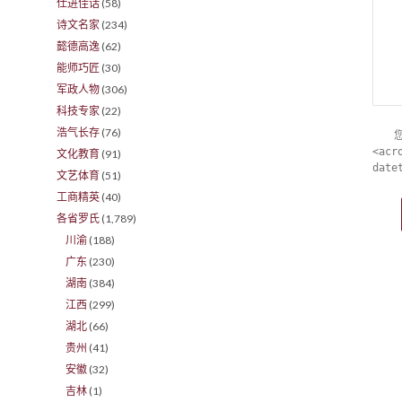
仕进佳话
(58)
诗文名家
(234)
懿德高逸
(62)
能师巧匠
(30)
军政人物
(306)
科技专家
(22)
浩气长存
(76)
<acr
文化教育
(91)
date
文艺体育
(51)
工商精英
(40)
各省罗氏
(1,789)
川渝
(188)
广东
(230)
湖南
(384)
江西
(299)
湖北
(66)
贵州
(41)
安徽
(32)
吉林
(1)