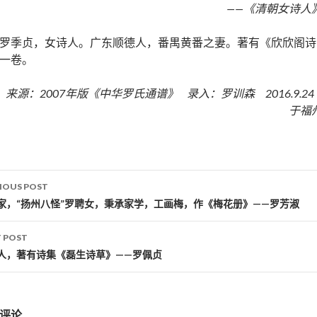
——《清朝女诗人
罗季贞，女诗人。广东顺德人，番禺黄番之妻。著有《欣欣阁诗
一卷。
来源：2007年版《中华罗氏通谱》 录入：罗训森 2016.9.2
于福
IOUS POST
st navigation
家，“扬州八怪”罗聘女，秉承家学，工画梅，作《梅花册》——罗芳淑
 POST
人，著有诗集《磊生诗草》——罗佩贞
评论