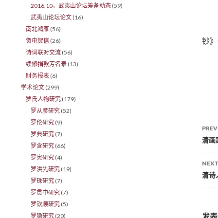
2016.10，武夷山论坛筹备动态
(59)
武夷山论坛论文
(16)
南北鸿雁
(56)
钞》
贺电贺信
(26)
诗词联对交流
(56)
续修捐款芳名录
(13)
财务报表
(6)
学术论文
(299)
罗氏人物研究
(179)
罗从彦研究
(52)
罗伦研究
(9)
PREV
罗典研究
(7)
Po
清画
罗含研究
(66)
罗宪研究
(4)
NEXT
罗洪先研究
(19)
清诗
罗珠研究
(7)
罗贯中研究
(7)
罗钦顺研究
(5)
发表
罗隐研究
(20)