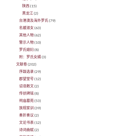
陕西
(15)
黑龙江
(2)
台港澳及海外罗氏
(79)
名嫒淑女
(63)
其他人物
(62)
警示人物
(10)
罗氏媳妇
(8)
附：罗氏女婿
(3)
文献卷
(202)
序跋选录
(29)
郡望堂号
(12)
诏诰敕文
(2)
传状碑铭
(8)
祠庙墓苑
(53)
族规家训
(39)
奏折奏议
(2)
文论书表
(12)
诗词曲赋
(2)