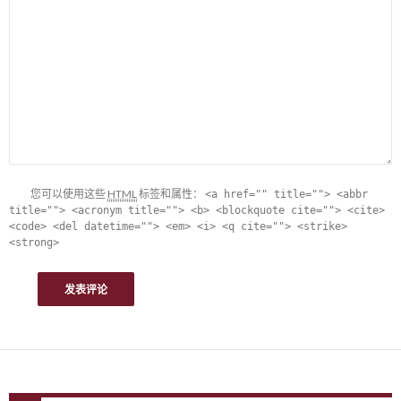
您可以使用这些
HTML
标签和属性：
<a href="" title=""> <abbr
title=""> <acronym title=""> <b> <blockquote cite=""> <cite>
<code> <del datetime=""> <em> <i> <q cite=""> <strike>
<strong>