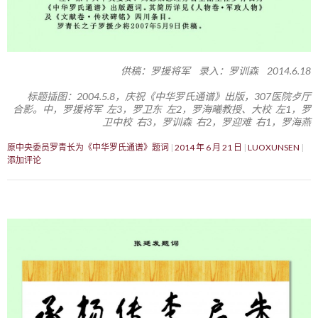
供稿：罗援将军 录入：罗训森 2014.6.18
标题插图：2004.5.8，庆祝《中华罗氏通谱》出版，307医院歺厅
合影。中，罗援将军 左3，罗卫东 左2，罗海曦教授、大校 左1，罗
卫中校 右3，罗训森 右2，罗迎难 右1，罗海燕
原中央委员罗青长为《中华罗氏通谱》题词
2014 年 6 月 21 日
LUOXUNSEN
添加评论