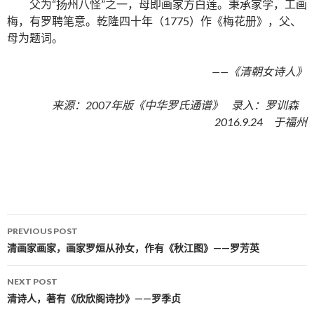
父为“扬州八怪”之一，母即画家方白莲。秉承家学，工画
梅，有罗聘笔意。乾隆四十年（1775）作《梅花册》，父、
母为题词。
——《清朝女诗人》
来源：2007年版《中华罗氏通谱》 录入：罗训森
2016.9.24 于福州
PREVIOUS POST
Post navigation
清画家画家，画家罗烜从孙女，作有《秋江图》——罗芳英
NEXT POST
清诗人，著有《欣欣阁诗抄》——罗季贞