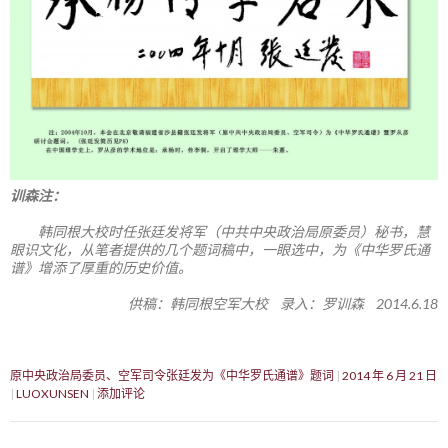
训森注：
韩同根大校时任张廷发将军（中共中央政治局原委员）秘书，慧
眼识文化，从笔者提供的几个题词稿中，一眼选中，为《中华罗氏通
谱》增添了厚重的历史价值。
供稿：韩同根空军大校 录入：罗训森 2014.6.18
原中央政治局委员、空军司令张廷发为《中华罗氏通谱》题词
2014 年 6 月 21 日
LUOXUNSEN
添加评论