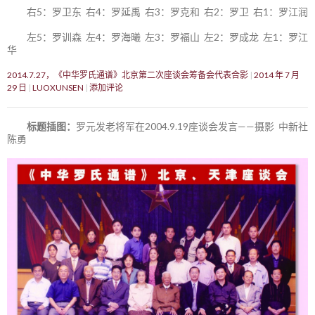
右5：罗卫东 右4：罗延禹 右3：罗克和 右2：罗卫 右1：罗江润
左5：罗训森 左4：罗海曦 左3：罗福山 左2：罗成龙 左1：罗江
华
2014.7.27，《中华罗氏通谱》北京第二次座谈会筹备会代表合影
2014 年 7 月
29 日
LUOXUNSEN
添加评论
标题插图：
罗元发老将军在2004.9.19座谈会发言——摄影 中新社
陈勇