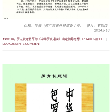
供稿：罗青（原广东省外经贸委主任） 录入：罗训森
2014.6.18
1999.10，罗元发老将军为《中华罗氏通谱》确定指导思想
2014 年 6 月 21 日
LUOXUNSEN
1 COMMENT