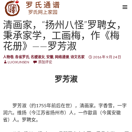
SKIP TO CONTENT
清画家，“扬州八怪”罗聘女，
秉承家学，工画梅，作《梅
花册》——罗芳淑
人物卷
,
各省罗氏
,
名嫒淑女
,
安徽
,
网络通谱
,
诗文名家
2016 年 9 月 24 日
LUOXUNSEN
添加评论
罗芳淑
罗芳淑（约1755年前后在世），清画家。字香雪，一字
润六。维扬（今江苏省扬州市）人，一作歙县（今属安徽
省）人。罗聘女。