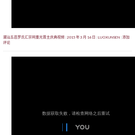
潮汕五邑罗氏汇宗祠重光晋主庆典视频
2015 年 3 月 16 日
LUOXUNSEN
添加
评论