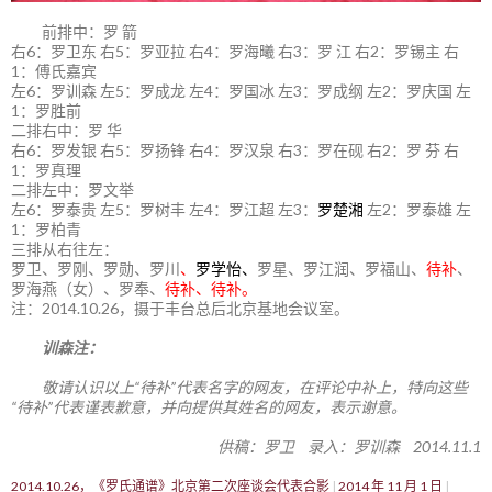
前排中：罗 箭
右6：罗卫东 右5：罗亚拉 右4：罗海曦 右3：罗 江 右2：罗锡主 右
1：傅氏嘉宾
左6：罗训森 左5：罗成龙 左4：罗国冰 左3：罗成纲 左2：罗庆国 左
1：罗胜前
二排右中：罗 华
右6：罗发银 右5：罗扬锋 右4：罗汉泉 右3：罗在砚 右2：罗 芬 右
1：罗真理
二排左中：罗文举
左6：罗泰贵 左5：罗树丰 左4：罗江超 左3：
罗楚湘
左2：罗泰雄 左
1：罗柏青
三排从右往左：
罗卫、罗刚、罗勋、罗川
、
罗学怡、
罗星、罗江润、罗福山、
待补
、
罗海燕（女）、罗奉、
待补、待补。
注：2014.10.26，摄于丰台总后北京基地会议室。
训森注：
敬请认识以上“待补”代表名字的网友，在评论中补上，特向这些
“待补”代表谨表歉意，并向提供其姓名的网友，表示谢意。
供稿：罗卫 录入：罗训森 2014.11.1
2014.10.26，《罗氏通谱》北京第二次座谈会代表合影
2014 年 11 月 1 日