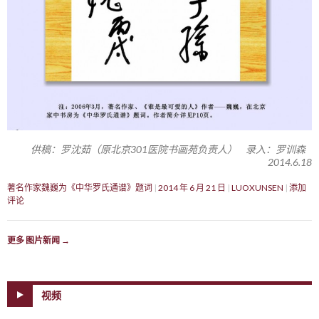
供稿：罗沈茹（原北京301医院书画苑负责人） 录入：罗训森
2014.6.18
著名作家魏巍为《中华罗氏通谱》题词
2014 年 6 月 21 日
LUOXUNSEN
添加
评论
更多 图片新闻
→
视频