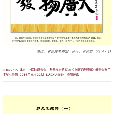
赠稿：
罗元发老将军
录入：罗训森 2014.6.18
2004.9.19，北京307医院座谈会，罗元发老将军向《中华罗氏通谱》编委会赠工
作指示条幅
2014 年 6 月 21 日
LUOXUNSEN
添加评论