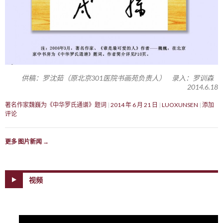
供稿：罗沈茹（原北京301医院书画苑负责人） 录入：罗训森
2014.6.18
著名作家魏巍为《中华罗氏通谱》题词
2014 年 6 月 21 日
LUOXUNSEN
添加
评论
更多 图片新闻
→
视频