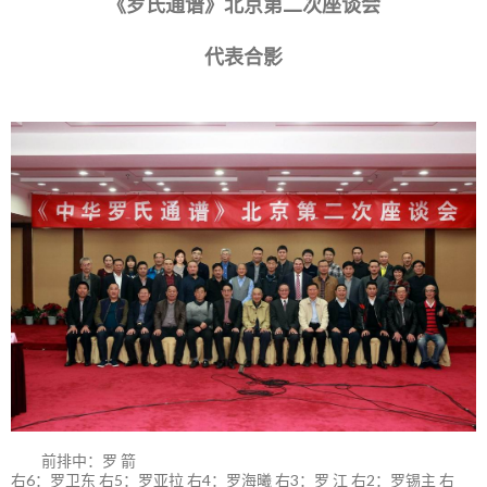
《罗氏通谱》北京第二次座谈会
代表合影
前排中：罗 箭
右6：罗卫东 右5：罗亚拉 右4：罗海曦 右3：罗 江 右2：罗锡主 右