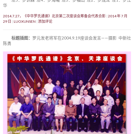
华
2014.7.27，《中华罗氏通谱》北京第二次座谈会筹备会代表合影
2014 年 7 月
29 日
LUOXUNSEN
添加评论
标题插图：
罗元发老将军在2004.9.19座谈会发言——摄影 中新社
陈勇