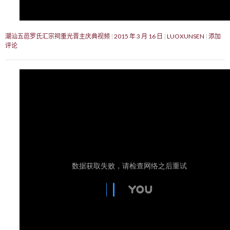
潮汕五邑罗氏汇宗祠重光晋主庆典视频
2015 年 3 月 16 日
LUOXUNSEN
添加
评论