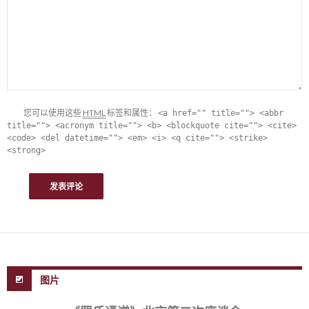
您可以使用这些
HTML
标签和属性：
<a href="" title=""> <abbr
title=""> <acronym title=""> <b> <blockquote cite=""> <cite>
<code> <del datetime=""> <em> <i> <q cite=""> <strike>
<strong>
图片