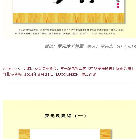
赠稿：
罗元发老将军
录入：罗训森 2014.6.18
2004.9.19，北京307医院座谈会，罗元发老将军向《中华罗氏通谱》编委会赠工
作指示条幅
2014 年 6 月 21 日
LUOXUNSEN
添加评论