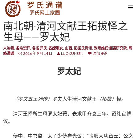
SKIP TO CONTENT
南北朝·清河文献王拓拔怿之
生母——罗太妃
人物卷
,
各姓资讯
,
各省罗氏
,
名嫒淑女
,
山西
,
拓拔氏资讯
,
敦睦姓氏谱牒研究院
,
网
络通谱
2016 年 9 月 14 日
LUOXUNSEN
添加评论
罗太妃
（孝文五王列传）
罗夫人生清河文献王
（拓拔）
怿。
清河王怿所生母罗太妃薨，表求甲齐衰三年。诏礼官博
议。
侍中，中书监，太子少傅崔光议：“丧服大功章云：公之