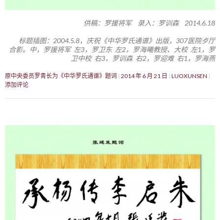
供稿：罗援将军 录入：罗训森 2014.6.18
标题插图：2004.5.8，庆祝《中华罗氏通谱》出版，307医院歺厅
合影。中，罗援将军 左3，罗卫东 左2，罗海曦教授、大校 左1，罗
卫中校 右3，罗训森 右2，罗迎难 右1，罗海燕
原中央委员罗青长为《中华罗氏通谱》题词
2014 年 6 月 21 日
LUOXUNSEN
添加评论