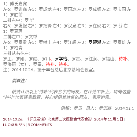
1：傅氏嘉宾
左6：罗训森 左5：罗成龙 左4：罗国冰 左3：罗成纲 左2：罗庆国 左
1：罗胜前
二排右中：罗 华
右6：罗发银 右5：罗扬锋 右4：罗汉泉 右3：罗在砚 右2：罗 芬 右
1：罗真理
二排左中：罗文举
左6：罗泰贵 左5：罗树丰 左4：罗江超 左3：
罗楚湘
左2：罗泰雄 左
1：罗柏青
三排从右往左：
罗卫、罗刚、罗勋、罗川
、
罗学怡、
罗星、罗江润、罗福山、
待补
、
罗海燕（女）、罗奉、
待补、待补。
注：2014.10.26，摄于丰台总后北京基地会议室。
训森注：
敬请认识以上“待补”代表名字的网友，在评论中补上，特向这些
“待补”代表谨表歉意，并向提供其姓名的网友，表示谢意。
供稿：罗卫 录入：罗训森 2014.11.1
2014.10.26，《罗氏通谱》北京第二次座谈会代表合影
2014 年 11 月 1 日
LUOXUNSEN
5 COMMENTS