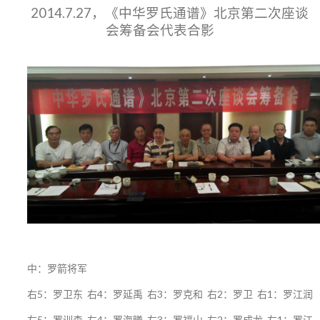
2014.7.27，《中华罗氏通谱》北京第二次座谈
会筹备会代表合影
中：罗箭将军
右5：罗卫东 右4：罗延禹 右3：罗克和 右2：罗卫 右1：罗江润
左5：罗训森 左4：罗海曦 左3：罗福山 左2：罗成龙 左1：罗江