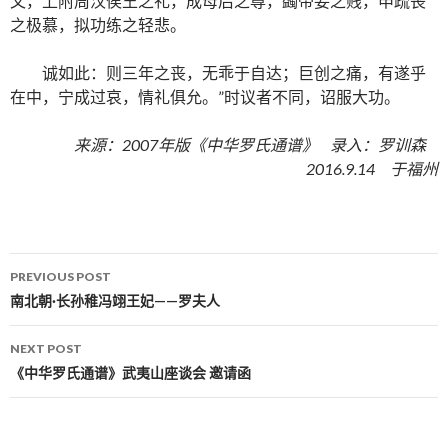
文，上附周汉侯王之礼，成母后之尊，蠲帝妾之贱，申疏丧
之极慕，拟功练之轻悲。
诚如此：则三年之丧，无乖于自达；巨创之痛，有遂乎
在中，宁成过哀，情礼俱允。”时议者不同，诏服大功。
来源：2007年版《中华罗氏通谱》 录入：罗训森
2016.9.14 于福州
PREVIOUS POST
Post navigation
南北朝·长孙稚冯翊王妃——罗夫人
NEXT POST
《中华罗氏通谱》武夷山座谈会 邀请函