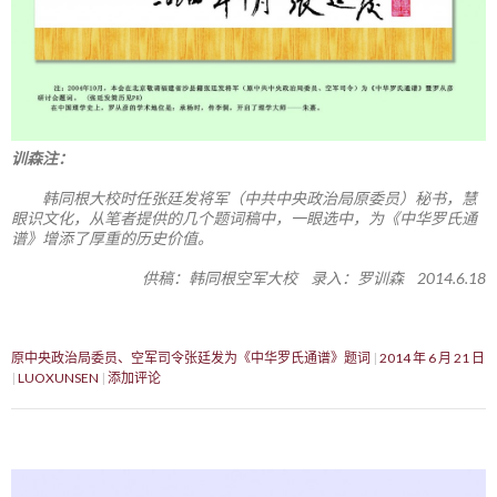
训森注：
韩同根大校时任张廷发将军（中共中央政治局原委员）秘书，慧
眼识文化，从笔者提供的几个题词稿中，一眼选中，为《中华罗氏通
谱》增添了厚重的历史价值。
供稿：韩同根空军大校 录入：罗训森 2014.6.18
原中央政治局委员、空军司令张廷发为《中华罗氏通谱》题词
2014 年 6 月 21 日
LUOXUNSEN
添加评论