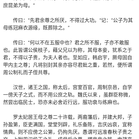
庶昆弟为母。”
传曰：“先君余尊之所厌，不得过大功。”记：“公子为其
母练冠麻衣源缘，既葬除之。”
传曰：“何以不在五服中也？君之所不服，子亦不敢服
也。此皆谓公侯枝子，藉父兄以为称，其母本妾，犹系之于
君，不得以子贵，为夫人者也。至如应，韩启宇，厥母固自
甲内主之尊；凡将别封其亲亦容尽君妣之重，若然，便所谓
周公制礼而子侄共尊。
汉世，诸王之国，称太后，宫室百官，周制京邑，自学
一傍天子之式，而不用公庶之轨。魏氏以来 ，虽群臣称微，
然尝出临民士，恐亦未必舍近行远，服功衰与练麻也。
罗太妃居王母之尊二十许载，两裔藩后，并建大邦，子
孙盈第，臣吏满国，堂堂列辟，礼乐备陈，吉庆凶哀，宜称
情典。则不应傍之公第，仍拘先厌。愚谓可远准春秋子贵之