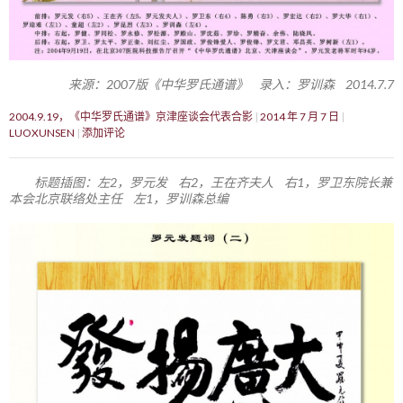
来源：2007版《中华罗氏通谱》 录入：罗训森 2014.7.7
2004.9.19，《中华罗氏通谱》京津座谈会代表合影
2014 年 7 月 7 日
LUOXUNSEN
添加评论
标题插图：左2，罗元发 右2，王在齐夫人 右1，罗卫东院长兼
本会北京联络处主任 左1，罗训森总编