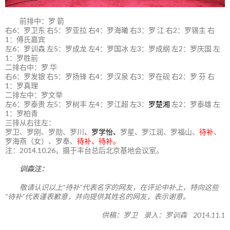
前排中：罗 箭
右6：罗卫东 右5：罗亚拉 右4：罗海曦 右3：罗 江 右2：罗锡主 右
1：傅氏嘉宾
左6：罗训森 左5：罗成龙 左4：罗国冰 左3：罗成纲 左2：罗庆国 左
1：罗胜前
二排右中：罗 华
右6：罗发银 右5：罗扬锋 右4：罗汉泉 右3：罗在砚 右2：罗 芬 右
1：罗真理
二排左中：罗文举
左6：罗泰贵 左5：罗树丰 左4：罗江超 左3：
罗楚湘
左2：罗泰雄 左
1：罗柏青
三排从右往左：
罗卫、罗刚、罗勋、罗川
、
罗学怡、
罗星、罗江润、罗福山、
待补
、
罗海燕（女）、罗奉、
待补、待补。
注：2014.10.26，摄于丰台总后北京基地会议室。
训森注：
敬请认识以上“待补”代表名字的网友，在评论中补上，特向这些
“待补”代表谨表歉意，并向提供其姓名的网友，表示谢意。
供稿：罗卫 录入：罗训森 2014.11.1