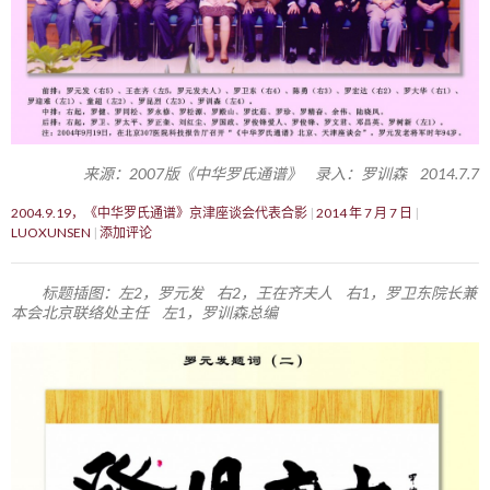
来源：2007版《中华罗氏通谱》 录入：罗训森 2014.7.7
2004.9.19，《中华罗氏通谱》京津座谈会代表合影
2014 年 7 月 7 日
LUOXUNSEN
添加评论
标题插图：左2，罗元发 右2，王在齐夫人 右1，罗卫东院长兼
本会北京联络处主任 左1，罗训森总编