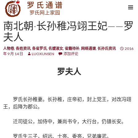
SKIP TO CONTENT
南北朝·长孙稚冯翊王妃——罗
夫人
人物卷
,
各姓资讯
,
各省罗氏
,
名嫒淑女
,
省籍待补
,
网络通谱
,
长孙氏资讯
2016
年 9 月 14 日
LUOXUNSEN
添加评论
罗夫人
罗氏长孙稚妻。长孙稚，庄帝初，封上党王，对改冯翊
王，后降为郡公。
迁司徒公，加侍中，兼尚书令，大行台，仍镇长安。
罗氏生三子，绍远、士亮、委亮，兄弟廉武。