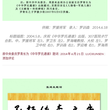
供稿：罗援将军 录入：罗训森 2014.6.18
标题插图：2004.5.8，庆祝《中华罗氏通谱》出版，307医院歺厅
合影。中，罗援将军 左3，罗卫东 左2，罗海曦教授、大校 左1，罗
卫中校 右3，罗训森 右2，罗迎难 右1，罗海燕
原中央委员罗青长为《中华罗氏通谱》题词
2014 年 6 月 21 日
LUOXUNSEN
添加评论