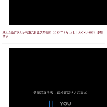
潮汕五邑罗氏汇宗祠重光晋主庆典视频
2015 年 3 月 16 日
LUOXUNSEN
添加
评论