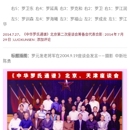
右5：罗卫东 右4：罗延禹 右3：罗克和 右2：罗卫 右1：罗江润
左5：罗训森 左4：罗海曦 左3：罗福山 左2：罗成龙 左1：罗江
华
2014.7.27，《中华罗氏通谱》北京第二次座谈会筹备会代表合影
2014 年 7 月
29 日
LUOXUNSEN
添加评论
标题插图：
罗元发老将军在2004.9.19座谈会发言——摄影 中新社
陈勇