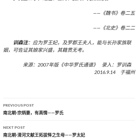
——《魏书》卷二五
——《北史》卷二二
训森注
：应为罗王妃，及罗郡王夫人，能与长孙家族联
姻，可佐证其娘家兴盛，其籍贯无考。
来源：2007年版《中华罗氏通谱》 录入：罗训森
2016.9.14 于福州
PREVIOUS POST
Post navigation
南北朝·宗炳妻，有高情——罗氏
NEXT POST
南北朝·清河文献王拓拔怿之生母——罗太妃