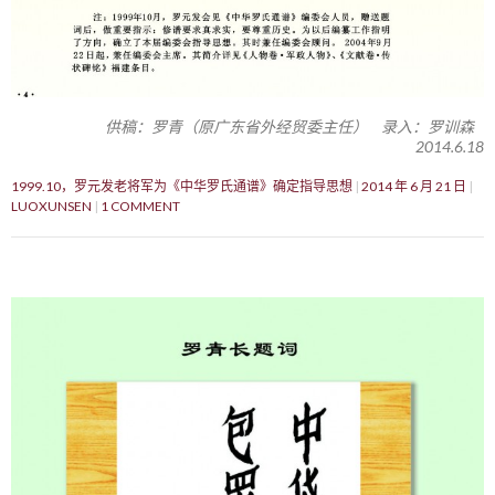
供稿：罗青（原广东省外经贸委主任） 录入：罗训森
2014.6.18
1999.10，罗元发老将军为《中华罗氏通谱》确定指导思想
2014 年 6 月 21 日
LUOXUNSEN
1 COMMENT