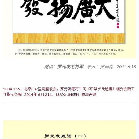
赠稿：
罗元发老将军
录入：罗训森 2014.6.18
2004.9.19，北京307医院座谈会，罗元发老将军向《中华罗氏通谱》编委会赠工
作指示条幅
2014 年 6 月 21 日
LUOXUNSEN
添加评论