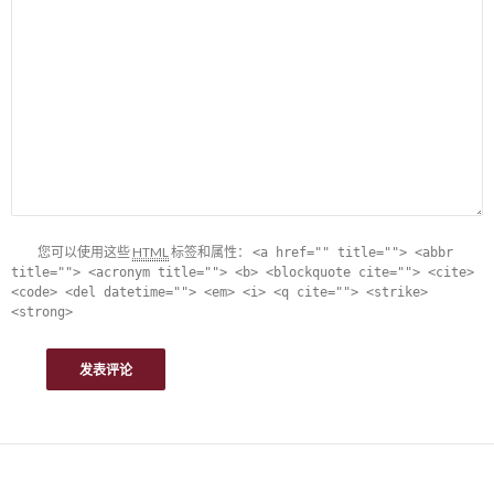
您可以使用这些
HTML
标签和属性：
<a href="" title=""> <abbr
title=""> <acronym title=""> <b> <blockquote cite=""> <cite>
<code> <del datetime=""> <em> <i> <q cite=""> <strike>
<strong>