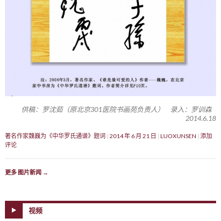
供稿：罗沈茹（原北京301医院书画苑负责人） 录入：罗训森
2014.6.18
著名作家魏巍为《中华罗氏通谱》题词
2014 年 6 月 21 日
LUOXUNSEN
添加
评论
更多 图片新闻
→
视频