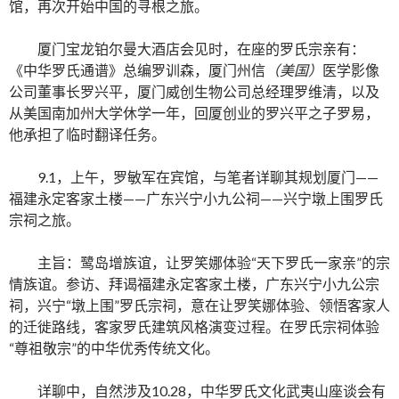
馆，再次开始中国的寻根之旅。
厦门宝龙铂尔曼大酒店会见时，在座的罗氏宗亲有：
《中华罗氏通谱》总编罗训森，厦门州信
（美国）
医学影像
公司董事长罗兴平，厦门威创生物公司总经理罗维清，以及
从美国南加州大学休学一年，回厦创业的罗兴平之子罗易，
他承担了临时翻译任务。
9.1，上午，罗敏军在宾馆，与笔者详聊其规划厦门——
福建永定客家土楼——广东兴宁小九公祠——兴宁墩上围罗氏
宗祠之旅。
主旨：鹭岛增族谊，让罗笑娜体验“天下罗氏一家亲”的宗
情族谊。参访、拜谒福建永定客家土楼，广东兴宁小九公宗
祠，兴宁“墩上围”罗氏宗祠，意在让罗笑娜体验、领悟客家人
的迁徙路线，客家罗氏建筑风格演变过程。在罗氏宗祠体验
“尊祖敬宗”的中华优秀传统文化。
详聊中，自然涉及10.28，中华罗氏文化武夷山座谈会有