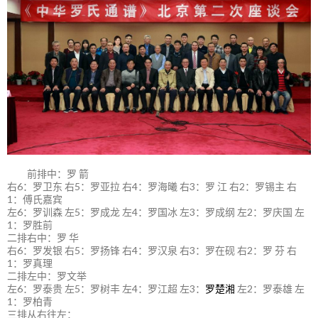
前排中：罗 箭
右6：罗卫东 右5：罗亚拉 右4：罗海曦 右3：罗 江 右2：罗锡主 右
1：傅氏嘉宾
左6：罗训森 左5：罗成龙 左4：罗国冰 左3：罗成纲 左2：罗庆国 左
1：罗胜前
二排右中：罗 华
右6：罗发银 右5：罗扬锋 右4：罗汉泉 右3：罗在砚 右2：罗 芬 右
1：罗真理
二排左中：罗文举
左6：罗泰贵 左5：罗树丰 左4：罗江超 左3：
罗楚湘
左2：罗泰雄 左
1：罗柏青
三排从右往左：