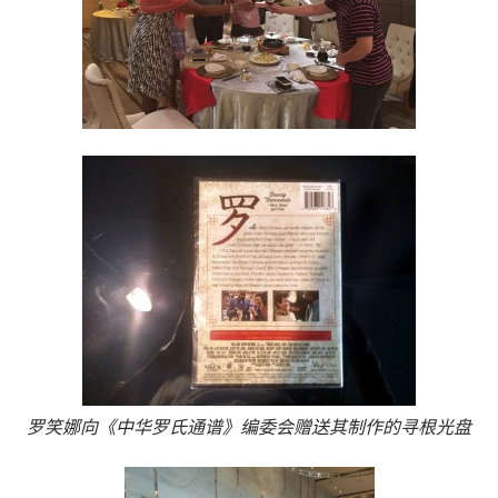
罗笑娜向《中华罗氏通谱》编委会赠送其制作的寻根光盘