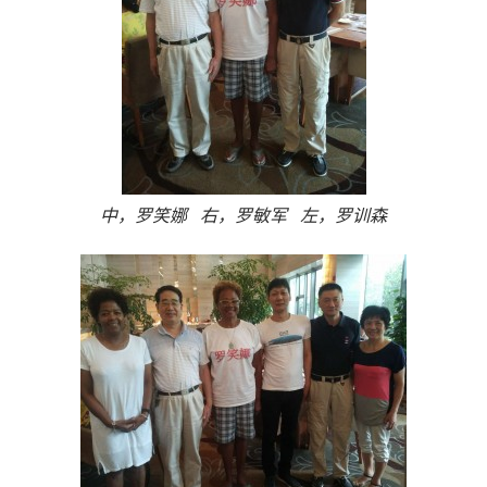
中，罗笑娜 右，罗敏军 左，罗训森