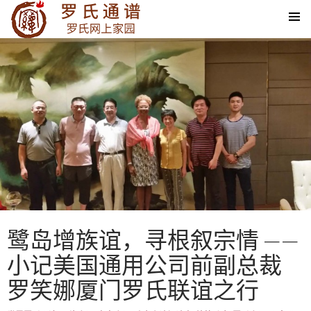
SKIP TO CONTENT
鹭岛增族谊，寻根叙宗情 ——
小记美国通用公司前副总裁
罗笑娜厦门罗氏联谊之行