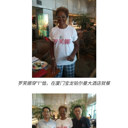
罗笑娜穿“T”恤，在厦门宝龙铂尔曼大酒店就餐