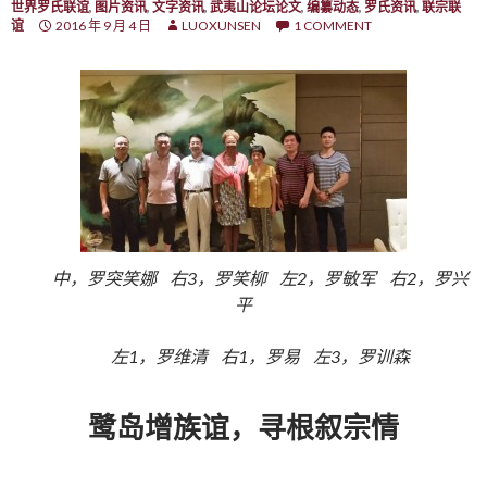
世界罗氏联谊
,
图片资讯
,
文字资讯
,
武夷山论坛论文
,
编纂动态
,
罗氏资讯
,
联宗联
谊
2016 年 9 月 4 日
LUOXUNSEN
1 COMMENT
中，罗突笑娜 右3，罗笑柳 左2，罗敏军 右2，罗兴
平
左1，罗维清 右1，罗易 左3，罗训森
鹭岛
增族谊
，寻根
叙宗情