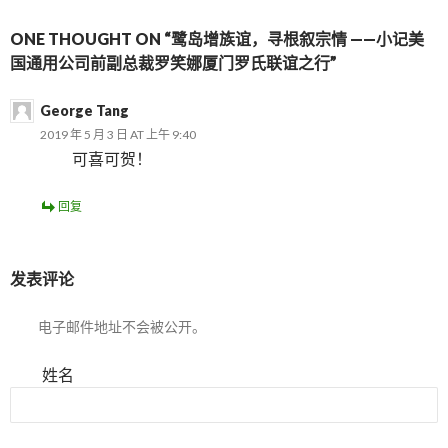
ONE THOUGHT ON “鹭岛增族谊，寻根叙宗情 ——小记美
国通用公司前副总裁罗笑娜厦门罗氏联谊之行”
George Tang
2019 年 5 月 3 日 AT 上午 9:40
可喜可贺！
回复
发表评论
电子邮件地址不会被公开。
姓名