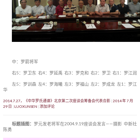
中：罗箭将军
右5：罗卫东 右4：罗延禹 右3：罗克和 右2：罗卫 右1：罗江润
左5：罗训森 左4：罗海曦 左3：罗福山 左2：罗成龙 左1：罗江
华
2014.7.27，《中华罗氏通谱》北京第二次座谈会筹备会代表合影
2014 年 7 月
29 日
LUOXUNSEN
添加评论
标题插图：
罗元发老将军在2004.9.19座谈会发言——摄影 中新社
陈勇