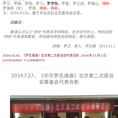
罗卫、罗刚、罗勋、罗川
、
罗学怡、
罗星、罗江润、罗福山、
待补
、
罗海燕（女）、罗奉、
待补、待补。
注：2014.10.26，摄于丰台总后北京基地会议室。
训森注：
敬请认识以上“待补”代表名字的网友，在评论中补上，特向这些
“待补”代表谨表歉意，并向提供其姓名的网友，表示谢意。
供稿：罗卫 录入：罗训森 2014.11.1
2014.10.26，《罗氏通谱》北京第二次座谈会代表合影
2014 年 11 月 1 日
LUOXUNSEN
5 COMMENTS
2014.7.27，《中华罗氏通谱》北京第二次座谈
会筹备会代表合影