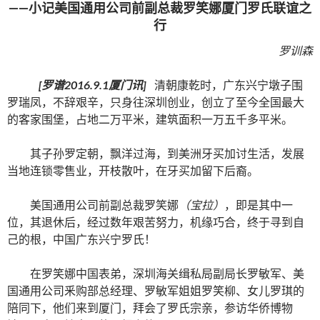
——小记美国通用公司前副总裁罗笑娜厦门罗氏联谊之
行
罗训森
[罗谱2016.
9.1
厦门讯]
清朝康乾时，广东兴宁墩子围
罗瑞凤，不辞艰辛，只身往深圳创业，创立了至今全国最大
的客家围堡，占地二万平米，建筑面积一万五千多平米。
其子孙罗定朝，飘洋过海，到美洲牙买加讨生活，发展
当地连锁零售业，开枝散叶，在牙买加留下后裔。
美国通用公司前副总裁罗笑娜
（
宝拉
）
，即是其中一
位，其退休后，经过数年艰苦努力，机缘巧合，终于寻到自
己的根，中国广东兴宁罗氏！
在罗笑娜中国表弟，深圳海关缉私局副局长罗敏军、美
国通用公司釆购部总经理、罗敏军姐姐罗笑柳、女儿罗琪的
陪同下，他们来到厦门，拜会了罗氏宗亲，参访华侨博物