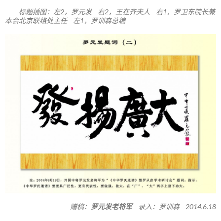
标题插图：左2，罗元发 右2，王在齐夫人 右1，罗卫东院长兼
本会北京联络处主任 左1，罗训森总编
赠稿：
罗元发老将军
录入：罗训森 2014.6.18