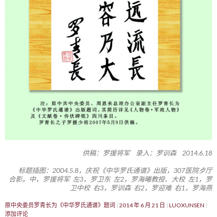
供稿：罗援将军 录入：罗训森 2014.6.18
标题插图：2004.5.8，庆祝《中华罗氏通谱》出版，307医院歺厅
合影。中，罗援将军 左3，罗卫东 左2，罗海曦教授、大校 左1，罗
卫中校 右3，罗训森 右2，罗迎难 右1，罗海燕
原中央委员罗青长为《中华罗氏通谱》题词
2014 年 6 月 21 日
LUOXUNSEN
添加评论