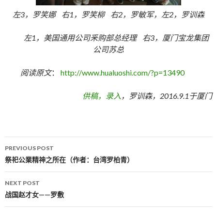
左3，罗笑娜 右1，罗笑柳 右2，罗敏军，左2，罗训森
左1，美国通用公司釆购部总经理 右3，厦门宝龙集团
公司苏总
阅读原文
：
http://www.hualuoshi.com/?p=13490
供稿，录入
，罗训森，2016.
9.1
于厦门
PREVIOUS POST
Post navigation
祭祀公業精神之所在（作者：台湾罗柏青）
NEXT POST
战国赵才女——罗敷