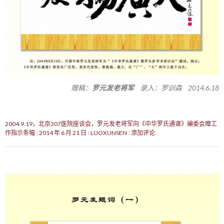
赠稿：
罗元发老将军
录入：罗训森 2014.6.18
2004.9.19，北京307医院座谈会，罗元发老将军向《中华罗氏通谱》编委会赠工
作指示条幅
2014 年 6 月 21 日
LUOXUNSEN
添加评论