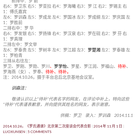
前排中：罗 箭
右6：罗卫东 右5：罗亚拉 右4：罗海曦 右3：罗 江 右2：罗锡主 右
1：傅氏嘉宾
左6：罗训森 左5：罗成龙 左4：罗国冰 左3：罗成纲 左2：罗庆国 左
1：罗胜前
二排右中：罗 华
右6：罗发银 右5：罗扬锋 右4：罗汉泉 右3：罗在砚 右2：罗 芬 右
1：罗真理
二排左中：罗文举
左6：罗泰贵 左5：罗树丰 左4：罗江超 左3：
罗楚湘
左2：罗泰雄 左
1：罗柏青
三排从右往左：
罗卫、罗刚、罗勋、罗川
、
罗学怡、
罗星、罗江润、罗福山、
待补
、
罗海燕（女）、罗奉、
待补、待补。
注：2014.10.26，摄于丰台总后北京基地会议室。
训森注：
敬请认识以上“待补”代表名字的网友，在评论中补上，特向这些
“待补”代表谨表歉意，并向提供其姓名的网友，表示谢意。
供稿：罗卫 录入：罗训森 2014.11.1
2014.10.26，《罗氏通谱》北京第二次座谈会代表合影
2014 年 11 月 1 日
LUOXUNSEN
5 COMMENTS