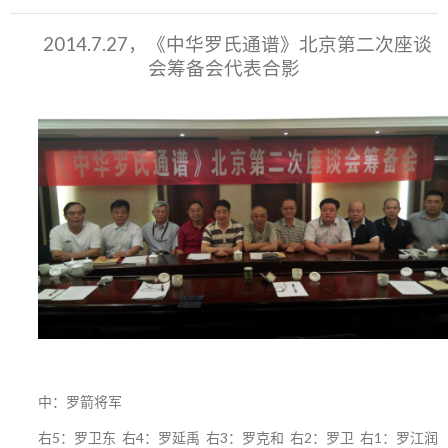
2014.7.27，《中华罗氏通谱》北京第二次座谈
会筹备会代表合影
中：罗箭将军
右5：罗卫东 右4：罗延禹 右3：罗克和 右2：罗卫 右1：罗江润