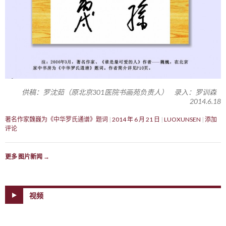
供稿：罗沈茹（原北京301医院书画苑负责人） 录入：罗训森
2014.6.18
著名作家魏巍为《中华罗氏通谱》题词
2014 年 6 月 21 日
LUOXUNSEN
添加
评论
更多 图片新闻
→
视频