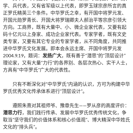
学、兵代表，又有省军级以上代表，即罗玉球宗彦所言的真
正罗氏精英三个条件。中华罗氏之幸，有开国中将罗元发、
开国元勋罗青长、开国大将罗瑞卿夫人郝治平等宗彦引领大
方向。工商界，既有大量中、小、微企业家代表，又要有起
码十亿元以上身家、成功企业家代表。专家学者，既有文史
类专家，又要有其它专业的专家学者，从不同角度，共同推
进中华罗氏文化发展。即本会永远主席、开国中将罗元发
2004.9.19，题词：
发扬广大
，既有善于“潜思”的“顶层设计”
理论家，又有大量“力行”的各界别、各层次热心、实干人士，
方具有“中华罗氏”广大的代表性。
只有不断深化对“中华罗氏”内涵的认识，方可为构建中华
罗氏优秀文化传承体系进行“顶层设计”。
遵照朱熹对其祖师爷、豫章先生——罗从彦的高度评价：
潜思力行
，我们践行传承、发展中华罗氏优秀传统文化，争
取当“坚守我们的价值体系和核心价值观”、博大精深中华姓氏
文化的“排头兵”。