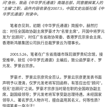
问”身份，致函《中华罗氏通谱》南雄总部，同意撤掉某人的
“主编”之职，函件内容收录在2007.5，中国文史出版社版《中
华罗氏通谱》附录中。
笔者亦见到，初期《中华罗氏通谱》简报中，赫然打
出：时任全国政协副主席罗豪才为“名誉主席”，开国中将罗元
发为“总顾问”，时任广东省政协常委、香港罗氏宗亲会主席、
香港新鸿基集团公司执行总裁罗景云为理事长。
2001.5.26，笔者在广东省南雄市珠玑镇罗贵纪念馆，接
受推举，就任《中华罗氏通谱》主编后，致公函罗豪才、罗
元发、罗景云宗彦。
罗豪才、罗景云宗彦完全否认，罗景云宗彦更发表书面
声明予以澄清，仅罗元发老将军回函称，有答应出任“顾问”，
但无“总顾问”之说。罗豪才宗彦当时是在职的全国政协副主
席，副国级领导；罗元发老将军享受副总理待遇，未经国家
领导人、著名罗氏人物许可，擅自盗用其名义，何等性质？
惊得笔者一身冷汗！