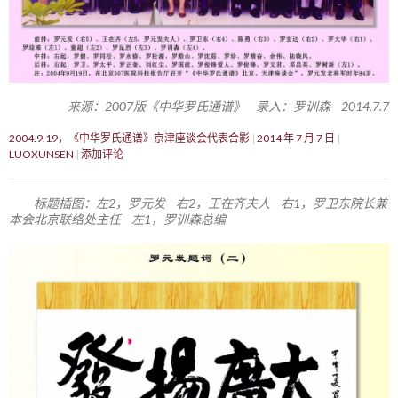
来源：2007版《中华罗氏通谱》 录入：罗训森 2014.7.7
2004.9.19，《中华罗氏通谱》京津座谈会代表合影
2014 年 7 月 7 日
LUOXUNSEN
添加评论
标题插图：左2，罗元发 右2，王在齐夫人 右1，罗卫东院长兼
本会北京联络处主任 左1，罗训森总编