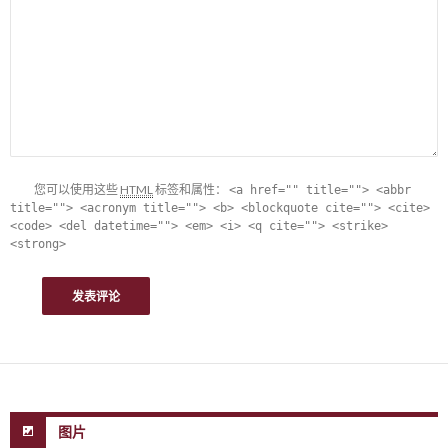
您可以使用这些
HTML
标签和属性：
<a href="" title=""> <abbr
title=""> <acronym title=""> <b> <blockquote cite=""> <cite>
<code> <del datetime=""> <em> <i> <q cite=""> <strike>
<strong>
图片