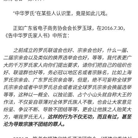
“中华罗氏”在某些人认识里，竟是如此儿戏。
正如广东省电子商务协会会长罗玉球，在2016.7.30，
《告中华罗氏家人书》中所言：
之前成立的罗氏联谊会也好、宗亲会也好，什么一届、
二届宗亲会以及类似的换界选举会也好，等等，我代表更广
大的千万罗氏家人向你们提出要求，请你们把自己的组织也
好、联谊群也好等，务必冠以地区名或者宗脉名，比如上海
罗氏宗亲会、广东罗氏宗亲会等，但是
，
绝不可妄称全球罗
氏宗亲会或者中华罗氏总会或者说全球罗氏宗亲会换届选举
等等，这种以一概全、以独论面、占个小山头就自称大王的
作法，不仅妄自菲薄对全体罗氏族人不敬，也会让大家意见
纷呈、争议不断
、
导致不团结等等，更会让他族之人贻笑大
方，嘲我罗氏无人，
这样的行为不仅无功，而且有过，甚至
沦为导致宗族不团结的罪人。