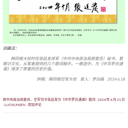
训森注：
韩同根大校时任张廷发将军（中共中央政治局原委员）秘书，慧
眼识文化，从笔者提供的几个题词稿中，一眼选中，为《中华罗氏通
谱》增添了厚重的历史价值。
供稿：韩同根空军大校 录入：罗训森 2014.6.18
原中央政治局委员、空军司令张廷发为《中华罗氏通谱》题词
2014 年 6 月 21 日
LUOXUNSEN
添加评论