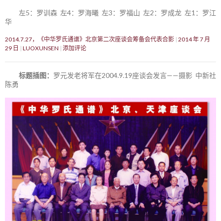
左5：罗训森 左4：罗海曦 左3：罗福山 左2：罗成龙 左1：罗江
华
2014.7.27，《中华罗氏通谱》北京第二次座谈会筹备会代表合影
2014 年 7 月
29 日
LUOXUNSEN
添加评论
标题插图：
罗元发老将军在2004.9.19座谈会发言——摄影 中新社
陈勇