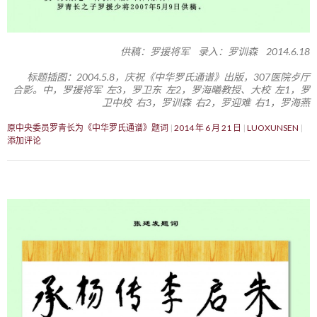
供稿：罗援将军 录入：罗训森 2014.6.18
标题插图：2004.5.8，庆祝《中华罗氏通谱》出版，307医院歺厅
合影。中，罗援将军 左3，罗卫东 左2，罗海曦教授、大校 左1，罗
卫中校 右3，罗训森 右2，罗迎难 右1，罗海燕
原中央委员罗青长为《中华罗氏通谱》题词
2014 年 6 月 21 日
LUOXUNSEN
添加评论