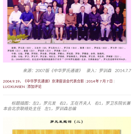
来源：2007版《中华罗氏通谱》 录入：罗训森 2014.7.7
2004.9.19，《中华罗氏通谱》京津座谈会代表合影
2014 年 7 月 7 日
LUOXUNSEN
添加评论
标题插图：左2，罗元发 右2，王在齐夫人 右1，罗卫东院长兼
本会北京联络处主任 左1，罗训森总编