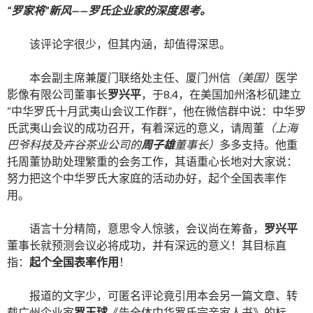
“罗家将”新风——罗氏企业家的深度思考。
该评论字很少，但其内涵，却值得深思。
本会副主席兼厦门联络处主任、厦门州信
（美国）
医学
影像有限公司董事长
罗兴平
，于8.4，在美国加州洛杉矶建立
“中华罗氏十月武夷山会议工作群”，他在微信群中说：中华罗
氏武夷山会议的成功召开，有着深远的意义，请周董
（上海
巴爷科技及卉谷茶业公司的
周子雄
董事长）
多多支持。他重
托周董协助处理繁重的会务工作，其语重心长地对大家说：
努力把这个中华罗氏大家庭的活动办好，起个全国表率作
用。
语言十分精简，意思令人惊骇，会议尚在筹备，
罗兴平
董事长就预测会议必将成功，并有深远的意义！其目标直
指：
起个全国表率作用
！
报道的文字少，可匿名评论竟引用本会另一篇文章、转
载广州企业家
罗玉球
《告全体中华罗氏宗亲家人书》的标