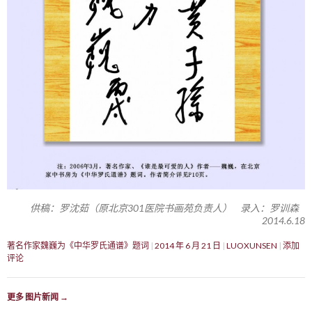
供稿：罗沈茹（原北京301医院书画苑负责人） 录入：罗训森
2014.6.18
著名作家魏巍为《中华罗氏通谱》题词
2014 年 6 月 21 日
LUOXUNSEN
添加
评论
更多 图片新闻
→