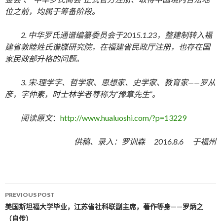
位之前
，
均属于筹备阶段。
2. 中华罗氏通谱编纂委员会
于2015.1.23，
整建制转入福
建省敦睦姓氏谱牒研究院，在福建省民政厅注册，也存在国
家民政部升格的问题。
3. 宋·理学字、哲学家、思想家、史学家、教育家——罗从
彦，字仲素，时士林学者尊称为“豫章先生”。
阅读原文
：
http://www.hualuoshi.com/?p=13229
供稿、录入：罗训森
2016.8.6 于福州
PREVIOUS POST
Post navigation
美国斯坦福大学毕业，江苏省社科联副主席，著作等身——罗炳之
（自传）