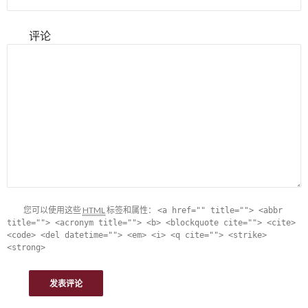
评论
您可以使用这些
HTML
标签和属性：
<a href="" title=""> <abbr
title=""> <acronym title=""> <b> <blockquote cite=""> <cite>
<code> <del datetime=""> <em> <i> <q cite=""> <strike>
<strong>