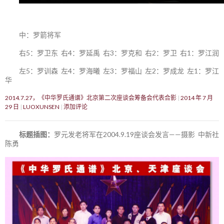
中：罗箭将军
右5：罗卫东 右4：罗延禹 右3：罗克和 右2：罗卫 右1：罗江润
左5：罗训森 左4：罗海曦 左3：罗福山 左2：罗成龙 左1：罗江
华
2014.7.27，《中华罗氏通谱》北京第二次座谈会筹备会代表合影
2014 年 7 月
29 日
LUOXUNSEN
添加评论
标题插图：
罗元发老将军在2004.9.19座谈会发言——摄影 中新社
陈勇