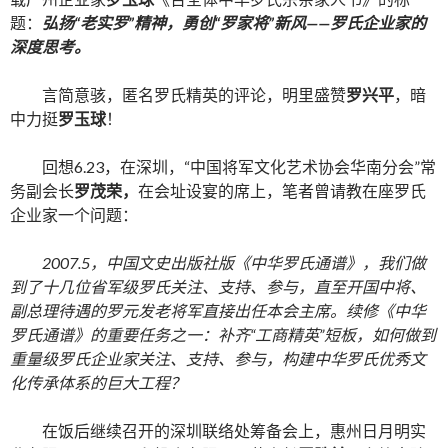
题：
弘扬“老实罗”精神，勇创“罗家将”新风——罗氏企业家的
深度思考。
言简意骇，匿名罗氏精英的评论，明里盛赞
罗兴平
，暗
中力挺
罗玉球
！
回想6.23，在深圳，“中国将军文化艺术协会华南分会”常
务副会长
罗茂荣，
在会址设宴的席上，笔者曾请教在座罗氏
企业家一个问题：
2007.5，中国文史出版社版《中华罗氏通谱》，我们做
到了十几位省军级罗氏关注、支持、参与，直至开国中将、
副总理待遇的罗元发老将军直接出任本会主席。续修《中华
罗氏通谱》的重要任务之一：补齐“工商精
英
”短板，如何做到
重量级罗氏企业家关注、支持、参与
，
构建中华罗氏优秀文
化传承体系的巨大工程？
在饭后继续召开的深圳联络处筹备会上，惠州日月明实