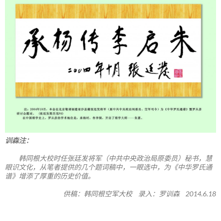
训森注：
韩同根大校时任张廷发将军（中共中央政治局原委员）秘书，慧
眼识文化，从笔者提供的几个题词稿中，一眼选中，为《中华罗氏通
谱》增添了厚重的历史价值。
供稿：韩同根空军大校 录入：罗训森 2014.6.18