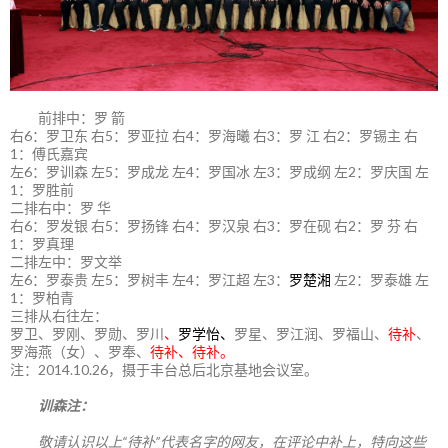
前排中：罗 箭
右6：罗卫东 右5：罗亚拉 右4：罗海曦 右3：罗 江 右2：罗锡主 右
1：傅氏嘉宾
左6：罗训森 左5：罗成龙 左4：罗国冰 左3：罗成纲 左2：罗庆国 左
1：罗胜前
二排右中：罗 华
右6：罗发银 右5：罗扬锋 右4：罗汉泉 右3：罗在砚 右2：罗 芬 右
1：罗真理
二排左中：罗文举
左6：罗泰贵 左5：罗树丰 左4：罗江超 左3：
罗楚湘
左2：罗泰雄 左
1：罗柏青
三排从右往左：
罗卫、罗刚、罗勋、罗川
、
罗学怡、
罗星、罗江润、罗福山、
待补
、
罗海燕（女）、罗奉、
待补、待补。
注：2014.10.26，摄于丰台总后北京基地会议室。
训森注：
敬请认识以上“待补”代表名字的网友，在评论中补上，特向这些