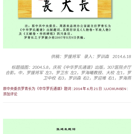
供稿：罗援将军 录入：罗训森 2014.6.18
标题插图：2004.5.8，庆祝《中华罗氏通谱》出版，307医院歺厅
合影。中，罗援将军 左3，罗卫东 左2，罗海曦教授、大校 左1，罗
卫中校 右3，罗训森 右2，罗迎难 右1，罗海燕
原中央委员罗青长为《中华罗氏通谱》题词
2014 年 6 月 21 日
LUOXUNSEN
添加评论