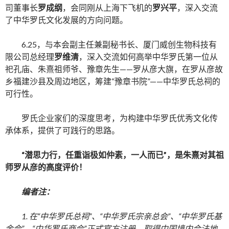
司董事长
罗成纲
，会同刚从上海下飞机的
罗兴平
，深入交流
了中华罗氏文化发展的方向问题。
6.25，与本会副主任兼副秘书长、厦门威创生物科技有
限公司总经理
罗维清
，深入交流如何高举中华罗氏第一位从
祀孔庙、朱熹祖师爷、豫章先生——罗从彦大旗，在罗从彦故
乡福建沙县及周边地区，筹建“豫章书院”——中华罗氏总祠的
可行性。
罗氏企业家们的深度思考，为构建中华罗氏优秀文化传
承体系，提供了可践行的思路。
“潜思力行，任重诣极如仲素，一人而已”，是朱熹对其祖
师罗从彦的高度评价！
编者注：
1. 在
“中华罗氏总祠”
、
“中华罗氏宗亲总会”
、
“中华罗氏基
金会”、“中华罗氏商会”
正式官方注册、取得中国境内合法地