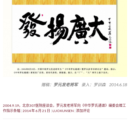
赠稿：
罗元发老将军
录入：罗训森 2014.6.18
2004.9.19，北京307医院座谈会，罗元发老将军向《中华罗氏通谱》编委会赠工
作指示条幅
2014 年 6 月 21 日
LUOXUNSEN
添加评论