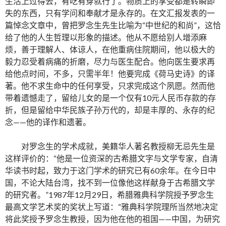
生活上过得去，有吃有穿就行了。物质上的享受都是转瞬即
失的东西，只有学问和奉献才是永存的。在文汇报发表的一
篇悼念文章中，曾把罗念生先生比喻为“中世纪的和尚”，这恰
给了他的人生哲理以形象的描述。他从不愿给别人增添麻
烦，善于理解人、体谅人，在他重病住院期间，他以极大的
毅力忍受着病痛的折磨，尽力与医生配合。他向医生要求再
给他点时间，不多，只需半年！他要完成《荷马史诗》的译
著。他不求生命中的任何享受，只求完成这个夙愿。然而他
带着遗憾走了，留给儿女的是一个仅有10元人民币存款的存
折，但是留给中华民族子孙万代的，却是丰厚的、永存的纪
念——他的译作和遗著。
对罗念生的学术成就，美籍华人著名教授柳无忌先生是
这样评价的：“他是一位资深的古希腊文字与文学专家，自清
华读书时起，致力于这门学术的研究已有60余年。在今日中
国，不论大陆台湾，找不到一位像他这样献身于古希腊文学
的研究者。”1987年12月29日，希腊雅典科学院授予罗念生
最高文学艺术奖的奖状上写道：“雅典科学院理所当然地决定
将此奖授予罗念生教授，因为他在他的祖国——中国，为研究