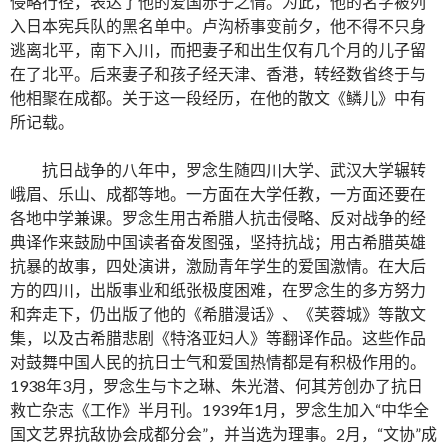
侵略行径，表达了他的爱国赤子之情。为此，他的名字被列
入日本宪兵队的黑名单中。卢沟桥事变前夕，他不得不只身
逃离北平，南下入川，而把妻子和出生仅有几个月的儿子留
在了北平。后来妻子和孩子经天津、香港，转经数省终于与
他相聚在成都。关于这一段经历，在他的散文《鳞儿》中有
所记载。
抗日战争的八年中，罗念生随四川大学、武汉大学辗转
峨眉、乐山、成都等地。一方面在大学任教，一方面还要在
各地中学兼课。罗念生用古希腊人抗击侵略、反对战争的经
典译作来鼓励中国读者奋发图强，坚持抗战；用古希腊英雄
抗暴的故事，四处演讲，激励青年学生的爱国激情。在大后
方的四川，出版事业和纸张极度困难，在罗念生的多方努力
和奔走下，仍出版了他的《希腊漫话》、《芙蓉城》等散文
集，以及古希腊悲剧《特洛亚妇人》等翻译作品。这些作品
对鼓舞中国人民的抗日士气和爱国热情都是有积极作用的。
1938年3月，罗念生与卞之琳、朱光潜、何其芳创办了抗日
救亡杂志《工作》半月刊。1939年1月，罗念生加入“中华全
国文艺界抗敌协会成都分会”，并当选为理事。2月，“文协”成