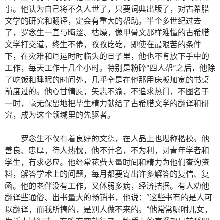
事。他认为自己将不久人世了，只要词典出版了，对古希腊
文学的研究和翻译，定会有重大的帮助。半个多世纪过去
了，罗念生一直与晦涩、枯燥，像甲骨文那样难懂的古希腊
文学打交道，终生不倦，孜孜矻矻，即使在最艰苦的条件
下，在灾难和厄运时时临头的日子里，他也不肯放下手中的
工作，每天工作十几个小时。特别是粉碎“四人帮”之后，他除
了吃饭和睡眠的时间外，几乎全是在他那用床板加宽的书桌
前度过的。他心甘情愿，矢志不渝，不追求热门，不图名于
一时，毫无保留地把毕生精力献给了古希腊文学的翻译和研
究，成为这个领域里的先驱者。
罗念生不仅有着良好的文德，在人品上也堪称楷模。他
善良、忠厚，待人热忱，他不计名，不为利，对青年学者和
学生，有求必应。他经常花费大量时间和精力为他们查询资
料，解答学术上的问题，每月都要寄出许多解答的复信、复
函。他的老伴没有工作，又体弱多病，经济拮据。有人劝他
翻译些通俗、出书量大的畅销书，他说：“这些书有的是人可
以翻译，而我所搞的，是别人做不来的。”他常常嘱咐儿女，