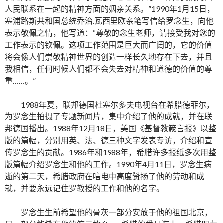
人民联系在一起的精神方面的姻亲关系。”1990年1月15日，
塞浦路斯共和国总统乔治.瓦西里欧亲笔写信给罗念生，向他
表示敬佩之情，他写道：“尊敬的念生老师，请接受我对您的
工作表示的钦佩。这项工作范围是巨大而广阔的，它的价值
将会像人们崇敬精神世界的创造一样长久地存在下去，并且
我相信，任何时候人们都不会失去对精神和道德的价值的尊
重……。”
1988年夏，联邦德国杜塞尔多夫电视台在希腊德菲尔，
为罗念生拍摄了专题新闻片，集中介绍了他的成就，并在联
邦德国播出。1988年12月18日，美国《基督教箴言报》以整
版的篇幅，分别用英、法、德三种文字发表专访，介绍和宣
传罗念生的贡献。1986年和1988年，希腊许多报纸多次用整
版篇幅介绍罗念生和他的工作。1990年4月11日，罗念生病
逝的第二天，希腊政府在唁电中高度赞扬了他的劳动和成
就，并要永远记住罗教授的工作和他的名字。
罗念生生前希望他的骨灰一部分安放于他的祖国北京，