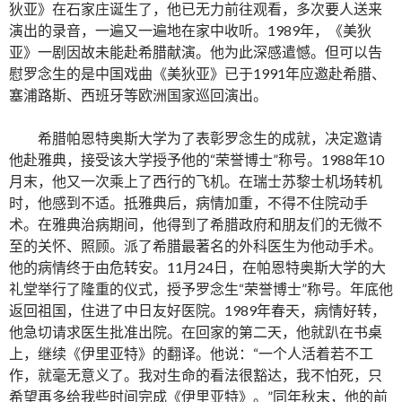
狄亚》在石家庄诞生了，他已无力前往观看，多次要人送来
演出的录音，一遍又一遍地在家中收听。1989年，《美狄
亚》一剧因故未能赴希腊献演。他为此深感遣憾。但可以告
慰罗念生的是中国戏曲《美狄亚》已于1991年应邀赴希腊、
塞浦路斯、西班牙等欧洲国家巡回演出。
希腊帕恩特奥斯大学为了表彰罗念生的成就，决定邀请
他赴雅典，接受该大学授予他的“荣誉博士”称号。1988年10
月末，他又一次乘上了西行的飞机。在瑞士苏黎士机场转机
时，他感到不适。抵雅典后，病情加重，不得不住院动手
术。在雅典治病期间，他得到了希腊政府和朋友们的无微不
至的关怀、照顾。派了希腊最著名的外科医生为他动手术。
他的病情终于由危转安。11月24日，在帕恩特奥斯大学的大
礼堂举行了隆重的仪式，授予罗念生“荣誉博士”称号。年底他
返回祖国，住进了中日友好医院。1989年春天，病情好转，
他急切请求医生批准出院。在回家的第二天，他就趴在书桌
上，继续《伊里亚特》的翻译。他说：“一个人活着若不工
作，就毫无意义了。我对生命的看法很豁达，我不怕死，只
希望再多给我些时间完成《伊里亚特》。”同年秋末，他的前