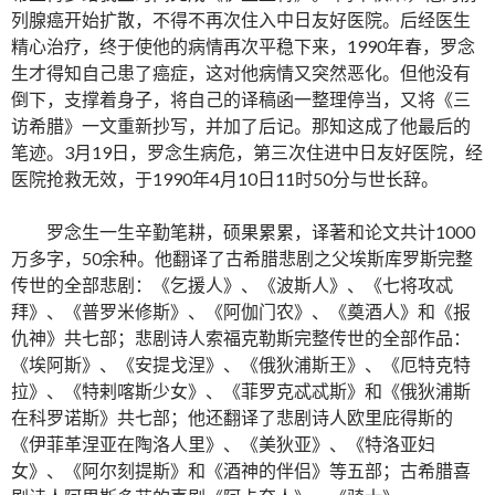
列腺癌开始扩散，不得不再次住入中日友好医院。后经医生
精心治疗，终于使他的病情再次平稳下来，1990年春，罗念
生才得知自己患了癌症，这对他病情又突然恶化。但他没有
倒下，支撑着身子，将自己的译稿函一整理停当，又将《三
访希腊》一文重新抄写，并加了后记。那知这成了他最后的
笔迹。3月19日，罗念生病危，第三次住进中日友好医院，经
医院抢救无效，于1990年4月10日11时50分与世长辞。
罗念生一生辛勤笔耕，硕果累累，译著和论文共计1000
万多字，50余种。他翻译了古希腊悲剧之父埃斯库罗斯完整
传世的全部悲剧：《乞援人》、《波斯人》、《七将攻忒
拜》、《普罗米修斯》、《阿伽门农》、《奠酒人》和《报
仇神》共七部；悲剧诗人索福克勒斯完整传世的全部作品：
《埃阿斯》、《安提戈涅》、《俄狄浦斯王》、《厄特克特
拉》、《特剌喀斯少女》、《菲罗克忒忒斯》和《俄狄浦斯
在科罗诺斯》共七部；他还翻译了悲剧诗人欧里庇得斯的
《伊菲革涅亚在陶洛人里》、《美狄亚》、《特洛亚妇
女》、《阿尔刻提斯》和《酒神的伴侣》等五部；古希腊喜