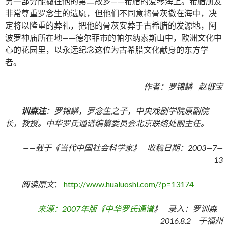
另一部分能撒在他的第二故乡——希腊的爱琴海上。希腊朋友
非常尊重罗念生的遗愿，但他们不同意将骨灰撒在海中，决
定将以隆重的葬礼，把他的骨灰安葬于古希腊的发源地，阿
波罗神庙所在地——德尔菲市的帕尔纳索斯山中，欧洲文化中
心的花园里，以永远纪念这位为古希腊文化献身的东方学
者。
作者：罗锦鳞 赵俶宝
训森注
：罗锦鳞，罗念生之子，中央戏剧学院原副院
长，教授。中华罗氏通谱编纂委员会北京联络处副主任。
——载于《当代中国社会科学家》 收稿日期：2003—7—
13
阅读原文
：
http://www.hualuoshi.com/?p=13174
来源：2007年版《中华罗氏通谱
》 录入：罗训森
2016.8.2 于福州