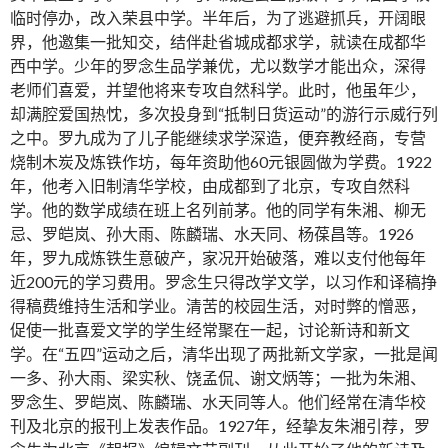
临时停办，改入荣县中学。半年后，为了逃避抓兵，开阔眼
界，他邀集一批知交，结伴赴省城成都求学，就读在成都华
西中学。少年的罗念生品学兼优，尤以数学才能出众，深得
老师们喜爱，并望他将来专攻自然科学。此时，他虽年少，
却满腔爱国热忱，多次投身到“抵制日货运动”的游行示威行列
之中。罗九成为了儿子能继续求学深造，便弃教经商，专营
烧制木炭及炼铁作坊，每年资助他60元银圆做为学费。1922
年，他考入旧制清华学校，由成都到了北京，专攻自然科
学。他的数学成绩在班上名列前茅。他的同学有朱湘、柳无
忌、罗皑岚、孙大雨、陈麟瑞、水天同、杨葆昌等。1926
年，罗九成炼铁生意破产，家况开始破落，难以支付他每年
近200元的学习费用。罗念生只得改学文学，以习作和译稿挣
得稿费维持生活和学业。清苦的校园生活，对时弊的憎恶，
促使一批喜爱文学的学生经常聚在一起，讨论新诗和新文
学。在“五四”运动之后，清华出现了两批新文学家，一批是闻
一多、孙大雨、梁实秋、饶孟侃、谢文炳等；一批为朱湘、
罗念生、罗皑岚、陈麟瑞、水天同等人。他们经常在清华校
刊及北京的报刊上发表作品。1927年，经挚友朱湘引荐，罗