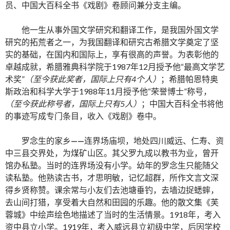
员、中国大百科全书《戏剧》卷顾问兼分支主编。
他一生从事外国文学研究和翻译工作，是我国外国文学
研究的拓荒者之一，为我国翻译和研究古希腊文学奠定了坚
实的基础，在国内和国际上，享有很高的声誉。为表彰他的
卓越成就，希腊雅典科学院于1987年12月授予他“最高文学艺
术奖”
（至今获此奖者，国际上只有4个人）
；希腊帕恩特奥
斯政治和科学大学于1988年11月授予他“荣誉博士”称号，
（至今获此称号者，国际上只有5人）
；中国大百科全书将他
的事迹写成专门条目，收入《戏剧》卷中。
罗念生的家乡
——
连界场庙坝，地处四川威远、仁寿、资
中三县交界处，为煤矿山区。其父罗九成以教书为业，曾开
馆办私塾。当时的连界场没有小学。幼年的罗念生只能随父
读私塾。他熟读古书，才思明敏，记忆超群，所作文言文深
得乡贤称赞。课余常与小友们去池塘垂钓，去墙边捉蟋蟀，
去山间打猎，享受着大自然和田园的乐趣。他的散文集《芙
蓉城》中绘声绘色地描述了当时的生活情景。1918年，考入
资中县立小学。1919年，考入威远县立初级中学，后因学校