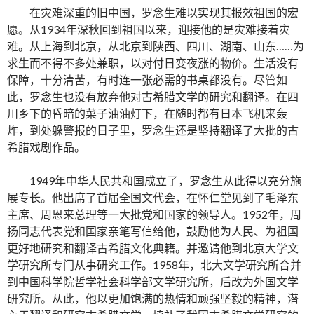
在灾难深重的旧中国，罗念生难以实现其报效祖国的宏
愿。从1934年深秋回到祖国以来，迎接他的是灾难接着灾
难。从上海到北京，从北京到陕西、四川、湖南、山东……为
求生而不得不多处兼职，以对付日变夜涨的物价。生活没有
保障，十分清苦，有时连一张必需的书桌都没有。尽管如
此，罗念生也没有放弃他对古希腊文学的研究和翻译。在四
川乡下的昏暗的菜子油油灯下，在随时都有日本飞机来轰
炸，到处躲警报的日子里，罗念生还是坚持翻译了大批的古
希腊戏剧作品。
1949年中华人民共和国成立了，罗念生从此得以充分施
展专长。他出席了首届全国文代会，在怀仁堂见到了毛泽东
主席、周恩来总理等一大批党和国家的领导人。1952年，周
扬同志代表党和国家亲笔写信给他，鼓励他为人民、为祖国
更好地研究和翻译古希腊文化典籍。并邀请他到北京大学文
学研究所专门从事研究工作。1958年，北大文学研究所合并
到中国科学院哲学社会科学部文学研究所，后改为外国文学
研究所。从此，他以更加饱满的热情和顽强坚毅的精神，潜