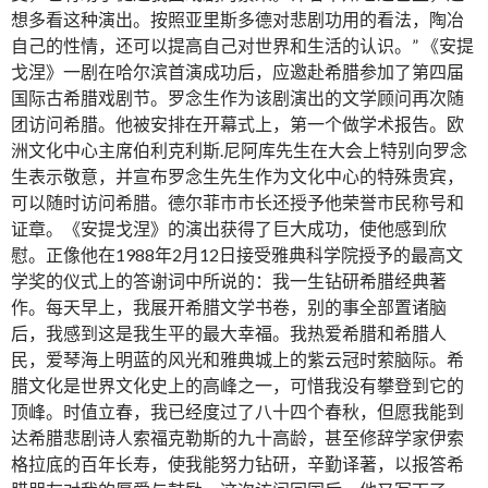
想多看这种演出。按照亚里斯多德对悲剧功用的看法，陶冶
自己的性情，还可以提高自己对世界和生活的认识。” 《安提
戈涅》一剧在哈尔滨首演成功后，应邀赴希腊参加了第四届
国际古希腊戏剧节。罗念生作为该剧演出的文学顾问再次随
团访问希腊。他被安排在开幕式上，第一个做学术报告。欧
洲文化中心主席伯利克利斯.尼阿库先生在大会上特别向罗念
生表示敬意，并宣布罗念生先生作为文化中心的特殊贵宾，
可以随时访问希腊。德尔菲市市长还授予他荣誉市民称号和
证章。《安提戈涅》的演出获得了巨大成功，使他感到欣
慰。正像他在1988年2月12日接受雅典科学院授予的最高文
学奖的仪式上的答谢词中所说的：我一生钻研希腊经典著
作。每天早上，我展开希腊文学书卷，别的事全部置诸脑
后，我感到这是我生平的最大幸福。我热爱希腊和希腊人
民，爱琴海上明蓝的风光和雅典城上的紫云冠时萦脑际。希
腊文化是世界文化史上的高峰之一，可惜我没有攀登到它的
顶峰。时值立春，我已经度过了八十四个春秋，但愿我能到
达希腊悲剧诗人索福克勒斯的九十高龄，甚至修辞学家伊索
格拉底的百年长寿，使我能努力钻研，辛勤译著，以报答希