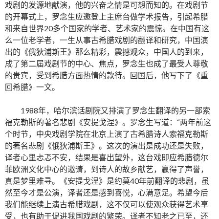
戏剧的发源地献演，他的兴奋之情是可想而知的。在戏剧节
的开幕式上，罗念生应邀登上主席台做学术报告，引起希腊
和来自世界20多个国家的学者、艺术家的震惊。在中国有这
么一位老学者，一生从事古希腊戏剧的翻译和研究，中国演
出的《俄狄浦斯王》那么精彩，震撼观众，中国人的到来，
成了第二届戏剧节的中心、焦点，罗念生也成了最受人尊敬
的贵宾，受到希腊方面热情的款待。回国后，他写下了《重
回希腊》一文。
1988年，哈尔滨话剧院又排演了罗念生翻译的另一部索
福克勒斯的著名悲剧《安提戈涅》。罗念生写道：“两年前这
个时节，中央戏剧学院在北京上演了古希腊诗人索福克勒斯
的著名悲剧《俄狄浦斯王》。这次的演出是成功还是失败，
译者心里忐忑不安，结果是喜出望外，这台戏即应希腊德尔
菲欧洲文化中心的邀请，到诗人的故乡献艺，赢得了声誉，
真是梦里难寻。《安提戈涅》是约莫40年前翻译的悲剧，虽
然至今才是公演，译者还是感到喜悦，心满意足。希望今后
我们能继续上演古希腊戏剧，这不仅可以使观众获得艺术享
受，也有助于促进我国戏剧的繁荣。译者不知老之已至，还