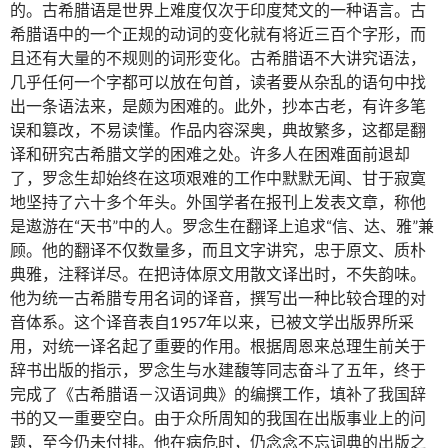
的。古希腊语是世界上难度仅次于印度梵文的一种语言。古
希腊语中的一个正规的动词的变化就有将近三百个字形，而
且还有大量的不规则的词形变化。古希腊语不大讲究语法，
几乎任何一个字都可以放在句首，读者要从杂乱的语句中找
出一条语法来，是颇为困难的。此外，抄本古老，有许多笔
误和篡改，不易读懂。作品内容深奥，典故繁多，这都是翻
译和研究古希腊文学的困难之处。许多人在困难面前退却
了，罗念生却始终在这项艰难的工作中默默无闻、甘于寂寞
地坚持了六十多个年头。外国学者在报刊上发表文章，称他
是遨游在“天书”中的人。罗念生在翻译上追求“信、达、雅”兼
顾。他的翻译不仅数量多，而且文字讲究，忠于原文、质朴
典雅，注释详尽。在把诗体原文用散文译出时，不失韵味。
他为统一古希腊专用名词的译音，撰写出一种比较合理的对
音体系。这个译音表自1957年以来，已被文学出版界所采
用，对统一译名起了重要的作用。根据周恩来总理生前关于
辞书出版的指示，罗念生与水建馥等同志奋斗了五年，终于
完成了《古希腊语－汉语词典》的编撰工作，填补了我国辞
书的又一重要空白。由于众所周知的我国在出版事业上的问
题，至今仍未付排。他在病危时，仍念念不忘词典的出版之