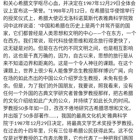
和关心希腊文学呕尽心血，并决定在1987年12月29日全体会
议上宣布这一荣誉。”1988年2月12日，在希腊驻华使馆举行
的授奖仪式上，希腊大使迈戈洛科诺莫斯代表雅典科学院致
词中这样说道：“中国和希腊在历史上是两个并驾齐驱的国
家，它们都曾经是人类思想和文明的中心——个在东方，一个
在西方。我们常说，现代科技使思维和观念旅行得更快了，
这无疑是对的。但是在古代的不同文明之间，也是相互影响
的，这也是千真万确的，因为，自古以来，思想的旅行是从
来不知道边界和距离的。这是一个令人神往的课题。在这个
课题上，世界上很少有人能像罗念生教授那样博识广闻，向
在场的如此杰出的中国公众介绍罗念生教授，未免有些多
余。但是，为了我们的外国朋友，我要说，照我看来，没有
任何一个外国的古典文学研究者曾像罗教授那样，把古希腊
的文化介绍给如此广大的公众，并持续了如此长久的时间。
罗教授50多年如一日，孜孜不倦地研究古希腊思想和文化，
并出版了50多部著作……，我国的最高文化机关‘雅典科学
院’于1987年12月29日决定，将最高文学艺术奖授予罗教授。
在过去的十四年里，只有三位非希腊公民获得此奖。这不仅
仅是对罗教授的工作表示敬意，它也代表了一种把我们两国