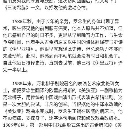
腊朋友对我的厚爱与鼓励。这次访问回国后，他又写下了
《三访希腊》一文，以抒发他的激动心情。
1988年秋，由于长年的辛劳，罗念生的身体出现了异
常，医生怀疑他的前列腺有癌变，他本人原先并不知道，但
他已感到自己的时日不多，更是从早到晚奋力工作，与生命
争夺时间，他着手从古希腊原文以中国的诗体翻译荷马史诗
的《伊里亚特》。他很早就想译此史诗，但总恐功力不够而
未敢动笔。此时，他感到再不动笔就会没有时日和机会了。
自此他每日抢译史诗，直到去世前，他已将《伊里亚特》译
完一半以上。
1988年末，河北梆子剧院著名的表演艺术家斐艳玲女
士，想把罗念生翻译的欧里庇得斯的《美狄亚》一剧移植为
河北梆子，用传统的中国戏曲演出形式表演古希腊悲剧。这
是一次大胆的尝试，非凡的创举。当根据他的中译本改编的
《美狄亚》戏曲本完成时，罗念生正躺在医院的病床上。他
不顾病痛，支撑身子，逐字逐句地阅读和修改戏曲改编本。
1989年6月，第一部用中国戏曲形式演出的古希腊悲剧《美