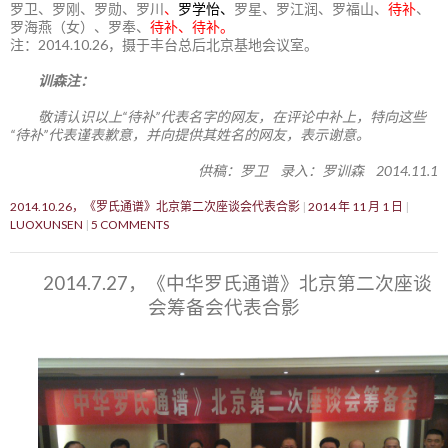
罗卫、罗刚、罗勋、罗川
、
罗学怡、
罗星、罗江润、罗福山、
待补
、
罗海燕（女）、罗奉、
待补、待补。
注：2014.10.26，摄于丰台总后北京基地会议室。
训森注：
敬请认识以上“待补”代表名字的网友，在评论中补上，特向这些
“待补”代表谨表歉意，并向提供其姓名的网友，表示谢意。
供稿：罗卫 录入：罗训森 2014.11.1
2014.10.26，《罗氏通谱》北京第二次座谈会代表合影
2014 年 11 月 1 日
LUOXUNSEN
5 COMMENTS
2014.7.27，《中华罗氏通谱》北京第二次座谈
会筹备会代表合影