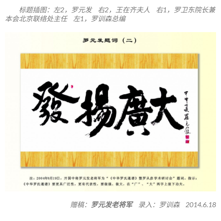
标题插图：左2，罗元发 右2，王在齐夫人 右1，罗卫东院长兼
本会北京联络处主任 左1，罗训森总编
赠稿：
罗元发老将军
录入：罗训森 2014.6.18