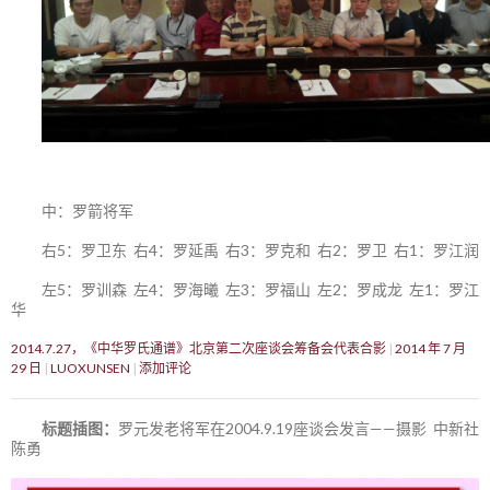
中：罗箭将军
右5：罗卫东 右4：罗延禹 右3：罗克和 右2：罗卫 右1：罗江润
左5：罗训森 左4：罗海曦 左3：罗福山 左2：罗成龙 左1：罗江
华
2014.7.27，《中华罗氏通谱》北京第二次座谈会筹备会代表合影
2014 年 7 月
29 日
LUOXUNSEN
添加评论
标题插图：
罗元发老将军在2004.9.19座谈会发言——摄影 中新社
陈勇