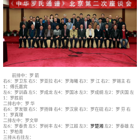
前排中：罗 箭
右6：罗卫东 右5：罗亚拉 右4：罗海曦 右3：罗 江 右2：罗锡主 右
1：傅氏嘉宾
左6：罗训森 左5：罗成龙 左4：罗国冰 左3：罗成纲 左2：罗庆国 左
1：罗胜前
二排右中：罗 华
右6：罗发银 右5：罗扬锋 右4：罗汉泉 右3：罗在砚 右2：罗 芬 右
1：罗真理
二排左中：罗文举
左6：罗泰贵 左5：罗树丰 左4：罗江超 左3：
罗楚湘
左2：罗泰雄 左
1：罗柏青
三排从右往左：