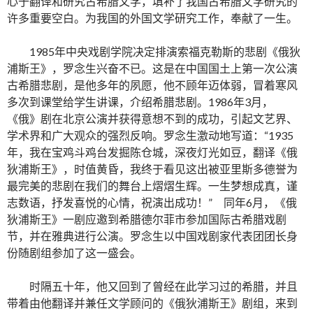
心于翻译和研究古希腊文学，填补了我国古希腊文学研究的
许多重要空白。为我国的外国文学研究工作，奉献了一生。
1985年中央戏剧学院决定排演索福克勒斯的悲剧《俄狄
浦斯王》，罗念生兴奋不已。这是在中国国土上第一次公演
古希腊悲剧，是他多年的夙愿，他不顾年迈体弱，冒着寒风
多次到课堂给学生讲课，介绍希腊悲剧。1986年3月，
《俄》剧在北京公演并获得意想不到的成功，引起文艺界、
学术界和广大观众的强烈反响。罗念生激动地写道：“1935
年，我在宝鸡斗鸡台发掘陈仓城，深夜灯光如豆，翻译《俄
狄浦斯王》，时值黄昏，我终于看见这出被亚里斯多德誉为
最完美的悲剧在我们的舞台上熠熠生辉。一生梦想成真，谨
志数语，抒发喜悦的心情，祝演出成功！” 同年6月，《俄
狄浦斯王》一剧应邀到希腊德尔菲市参加国际古希腊戏剧
节，并在雅典进行公演。罗念生以中国戏剧家代表团团长身
份随剧组参加了这一盛会。
时隔五十年，他又回到了曾经在此学习过的希腊，并且
带着由他翻译并兼任文学顾问的《俄狄浦斯王》剧组，来到