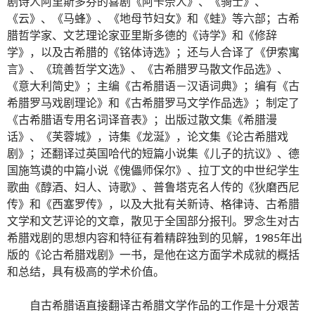
剧诗人阿里斯多芬的喜剧《阿卡奈人》、《骑士》、
《云》、《马蜂》、《地母节妇女》和《蛙》等六部；古希
腊哲学家、文艺理论家亚里斯多德的《诗学》和《修辞
学》，以及古希腊的《铭体诗选》；还与人合译了《伊索寓
言》、《琉善哲学文选》、《古希腊罗马散文作品选》、
《意大利简史》；主编《古希腊语－汉语词典》；编有《古
希腊罗马戏剧理论》和《古希腊罗马文学作品选》；制定了
《古希腊语专用名词译音表》；出版过散文集《希腊漫
话》、《芙蓉城》，诗集《龙涎》，论文集《论古希腊戏
剧》；还翻译过英国哈代的短篇小说集《儿子的抗议》、德
国施笃谟的中篇小说《傀儡师保尔》、拉丁文的中世纪学生
歌曲《醇酒、妇人、诗歌》、普鲁塔克名人传的《狄磨西尼
传》和《西塞罗传》，以及大批有关新诗、格律诗、古希腊
文学和文艺评论的文章，散见于全国部分报刊。罗念生对古
希腊戏剧的思想内容和特征有着精辟独到的见解，1985年出
版的《论古希腊戏剧》一书，是他在这方面学术成就的概括
和总结，具有极高的学术价值。
自古希腊语直接翻译古希腊文学作品的工作是十分艰苦