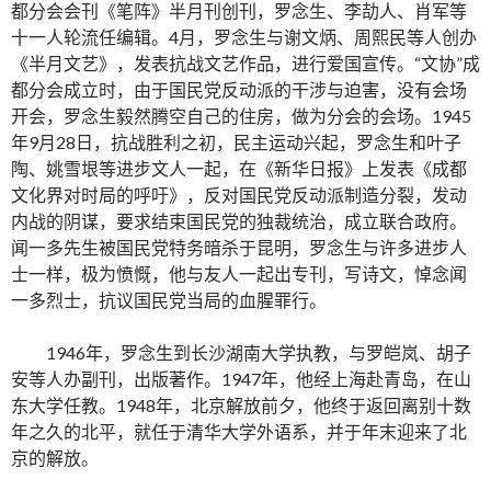
都分会会刊《笔阵》半月刊创刊，罗念生、李劼人、肖军等
十一人轮流任编辑。4月，罗念生与谢文炳、周熙民等人创办
《半月文艺》，发表抗战文艺作品，进行爱国宣传。“文协”成
都分会成立时，由于国民党反动派的干涉与迫害，没有会场
开会，罗念生毅然腾空自己的住房，做为分会的会场。1945
年9月28日，抗战胜利之初，民主运动兴起，罗念生和叶子
陶、姚雪垠等进步文人一起，在《新华日报》上发表《成都
文化界对时局的呼吁》，反对国民党反动派制造分裂，发动
内战的阴谋，要求结束国民党的独裁统治，成立联合政府。
闻一多先生被国民党特务暗杀于昆明，罗念生与许多进步人
士一样，极为愤慨，他与友人一起出专刊，写诗文，悼念闻
一多烈士，抗议国民党当局的血腥罪行。
1946年，罗念生到长沙湖南大学执教，与罗皑岚、胡子
安等人办副刊，出版著作。1947年，他经上海赴青岛，在山
东大学任教。1948年，北京解放前夕，他终于返回离别十数
年之久的北平，就任于清华大学外语系，并于年末迎来了北
京的解放。