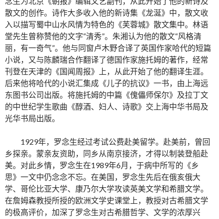
念生为北京《朝报》编辑文艺副刊，从此开始了他的新诗及
散文的创作。诗作大多收入他的新诗集《龙涎》中，散文收
入以描写蜀中山水风情为特色的《芙蓉城》散文集中。林语
堂先生曾称赞他的文字“清秀”。朱湘认为他的散文“风格清
丽，有一奇气”。他与同窗卢木野合译了英国作家哈代的短篇
小说，又与陈麟瑞合作翻译了德国作家施托姆的著作，经常
刊登在天津的《国闻周报》上，从此开始了他的翻译生涯。
后来他将哈代的小说汇集成《儿子的抗议》一书，由上海远
东图书公司出版。将施托姆的中篇《傀儡师保尔》及拉丁文
的中世纪学生歌曲《醇酒、妇人、诗歌》交上海中华书局及
光华书局出版。
1929年，罗念生经过考试公费赴美留学。赴美前，曾回
乡探亲。蒙亲友资助，同乡从南京接济，才得以制装登船赴
美。对此乡情，罗念生在1989年6月，于病中所写的《乡
思》一文中仍念念不忘。在美国，罗念生先后在俄亥俄大
学、哥伦比亚大学、康乃尔大学攻读英美文学和希腊文学。
在詹姆森教授所授的欧洲文学史课堂上，教授对古希腊文学
的极高评价，加深了罗念生对古希腊哲学、文学的浓厚兴