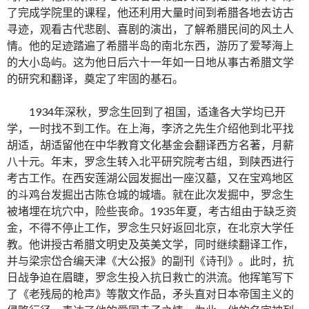
了完成学院里的课程，他还利用大量时间到希腊各地去访古
寻迹，观看古代悲剧、喜剧的演出，了解希腊民间的风土人
情。他的足迹踏遍了希腊半岛的南北东西，游历了爱琴海上
的大小岛屿。这为他日后六十一年如一日地从事古希腊文学
的研究和翻译，奠定了牢固的基石。
1934年深秋，罗念生回到了祖国，适逢各大学均已开
学，一时找不到工作。在上海，李济之先生介绍他到北平找
胡适，胡适留他在中华教育文化基金会翻译西方名著，月薪
八十元。年末，罗念生转入北平研究院考古组，到陕西进行
考古工作。在西安莲湖公园发掘出一座汉墓，又在宝鸡地区
的斗鸡台发掘出古陈仓城的城墙。就在此次发掘中，罗念生
被堵埋在坑穴中，险些丧命。1935年夏，考古组由于缺乏资
金，不得不停止工作，罗念生只好返回北京，在北京大学任
教。他讲授古希腊文明史及英美文学，同时继续翻译工作，
并与梁宗岱合编天津《大公报》的副刊《诗刊》。此时，抗
日战争迫在眉睫，罗念生投入抗日救亡的洪流。他挥笔写下
了《老残局的枪声》等散文作品，矛头直对日本帝国主义的