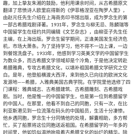
趣，加上挚友朱湘的鼓励，他利用课余时间，从古希腊原文
翻译了悲愤诗人欧里庇得斯的《伊菲格涅亚在陶罗人里》，
由赵元任先生介绍在上海商务印书馆出版，成为罗念生的第
一部古希腊戏剧译著。1931年，罗念生与柳无忌、陈麟瑞等
中国留学生在纽约共同编辑《文艺杂志》，由柳亚子先生任
主编，在上海出版。罗念生留学期间，正逢美国发生经济危
机，市场大萧条。为了坚持学习，他不得不一边上课，一边
到餐馆洗盘子。1933年，他感到学习英美文学的中国留学生
为数众多，而古希腊文学领域却是个冷角，于是他决定转赴
希腊雅典，专攻古希腊文化，以填补祖国希腊文学研究之空
白。是年，他登船横渡大西洋，来到他久已向往的欧洲文化
发源地——希腊，入雅典美国古典学院。在学院里他选修了四
门课程：雅典城志、古希腊建筑、古希腊雕刻、古希腊戏
剧。当时，他是惟一的中国留学生，也是第一位到希腊留学
的中国人。在那里，他看不到自己的同胞，只有一次，在比
利亚斯港见到一位流落在码头的中国船员，生活十分凄惨。
他乡遇同胞，罗念生十分同情他的处境，解囊相助，多方帮
忙，买了船票将这位同胞送返祖国。在希腊留学的一年多的
时间里，他如饥似渴地吮吸着古希腊文化的灿烂的精华。除