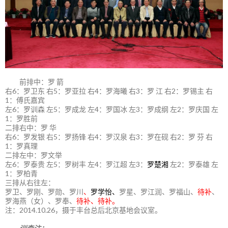
前排中：罗 箭
右6：罗卫东 右5：罗亚拉 右4：罗海曦 右3：罗 江 右2：罗锡主 右
1：傅氏嘉宾
左6：罗训森 左5：罗成龙 左4：罗国冰 左3：罗成纲 左2：罗庆国 左
1：罗胜前
二排右中：罗 华
右6：罗发银 右5：罗扬锋 右4：罗汉泉 右3：罗在砚 右2：罗 芬 右
1：罗真理
二排左中：罗文举
左6：罗泰贵 左5：罗树丰 左4：罗江超 左3：
罗楚湘
左2：罗泰雄 左
1：罗柏青
三排从右往左：
罗卫、罗刚、罗勋、罗川
、
罗学怡、
罗星、罗江润、罗福山、
待补
、
罗海燕（女）、罗奉、
待补、待补。
注：2014.10.26，摄于丰台总后北京基地会议室。