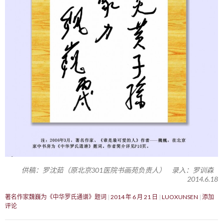
供稿：罗沈茹（原北京301医院书画苑负责人） 录入：罗训森
2014.6.18
著名作家魏巍为《中华罗氏通谱》题词
2014 年 6 月 21 日
LUOXUNSEN
添加
评论