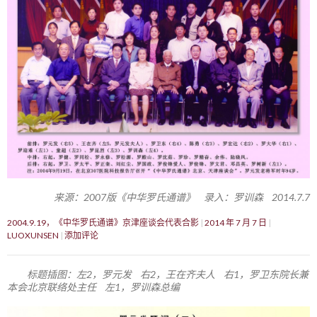
来源：2007版《中华罗氏通谱》 录入：罗训森 2014.7.7
2004.9.19，《中华罗氏通谱》京津座谈会代表合影
2014 年 7 月 7 日
LUOXUNSEN
添加评论
标题插图：左2，罗元发 右2，王在齐夫人 右1，罗卫东院长兼
本会北京联络处主任 左1，罗训森总编