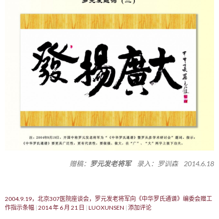
赠稿：
罗元发老将军
录入：罗训森 2014.6.18
2004.9.19，北京307医院座谈会，罗元发老将军向《中华罗氏通谱》编委会赠工
作指示条幅
2014 年 6 月 21 日
LUOXUNSEN
添加评论