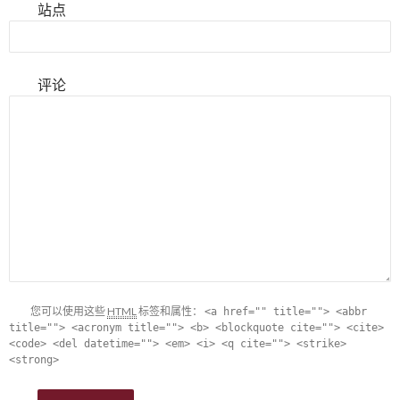
站点
评论
您可以使用这些
HTML
标签和属性：
<a href="" title=""> <abbr
title=""> <acronym title=""> <b> <blockquote cite=""> <cite>
<code> <del datetime=""> <em> <i> <q cite=""> <strike>
<strong>