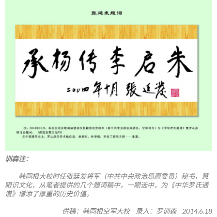
训森注：
韩同根大校时任张廷发将军（中共中央政治局原委员）秘书，慧
眼识文化，从笔者提供的几个题词稿中，一眼选中，为《中华罗氏通
谱》增添了厚重的历史价值。
供稿：韩同根空军大校 录入：罗训森 2014.6.18