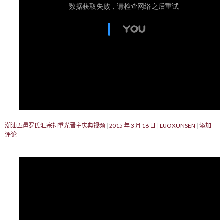
潮汕五邑罗氏汇宗祠重光晋主庆典视频
2015 年 3 月 16 日
LUOXUNSEN
添加
评论