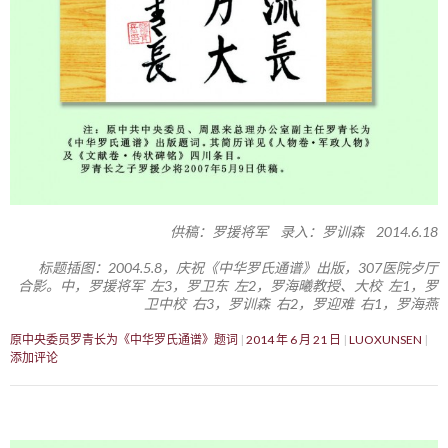
供稿：罗援将军 录入：罗训森 2014.6.18
标题插图：2004.5.8，庆祝《中华罗氏通谱》出版，307医院歺厅
合影。中，罗援将军 左3，罗卫东 左2，罗海曦教授、大校 左1，罗
卫中校 右3，罗训森 右2，罗迎难 右1，罗海燕
原中央委员罗青长为《中华罗氏通谱》题词
2014 年 6 月 21 日
LUOXUNSEN
添加评论