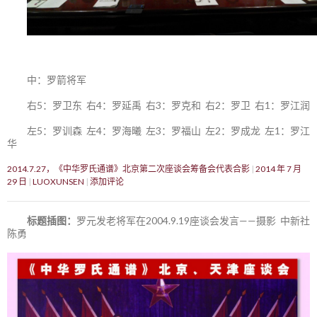
中：罗箭将军
右5：罗卫东 右4：罗延禹 右3：罗克和 右2：罗卫 右1：罗江润
左5：罗训森 左4：罗海曦 左3：罗福山 左2：罗成龙 左1：罗江
华
2014.7.27，《中华罗氏通谱》北京第二次座谈会筹备会代表合影
2014 年 7 月
29 日
LUOXUNSEN
添加评论
标题插图：
罗元发老将军在2004.9.19座谈会发言——摄影 中新社
陈勇