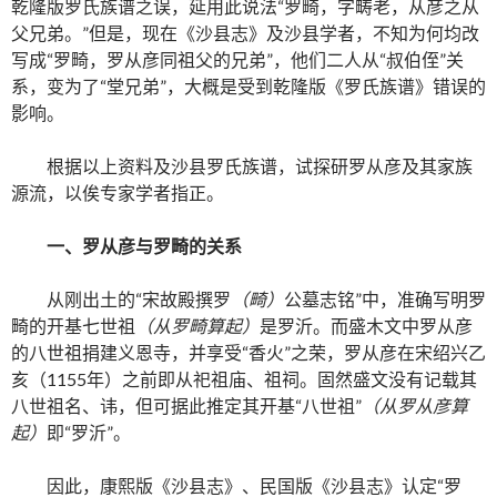
乾隆版罗氏族谱之误，延用此说法“罗畸，字畴老，从彦之从
父兄弟。”但是，现在《沙县志》及沙县学者，不知为何均改
写成“罗畸，罗从彦同祖父的兄弟”，他们二人从“叔伯侄”关
系，变为了“堂兄弟”，大概是受到乾隆版《罗氏族谱》错误的
影响。
根据以上资料及沙县罗氏族谱，试探研罗从彦及其家族
源流，以俟专家学者指正。
一、罗从彦与罗畸的关系
从刚出土的“宋故殿撰罗
（畸）
公墓志铭”中，准确写明罗
畸的开基七世祖
（从罗畸算起）
是罗沂。而盛木文中罗从彦
的八世祖捐建义恩寺，并享受“香火”之荣，罗从彦在宋绍兴乙
亥（1155年）之前即从祀祖庙、祖祠。固然盛文没有记载其
八世祖名、讳，但可据此推定其开基“八世祖”
（从罗从彦算
起）
即“罗沂”。
因此，康熙版《沙县志》、民国版《沙县志》认定“罗