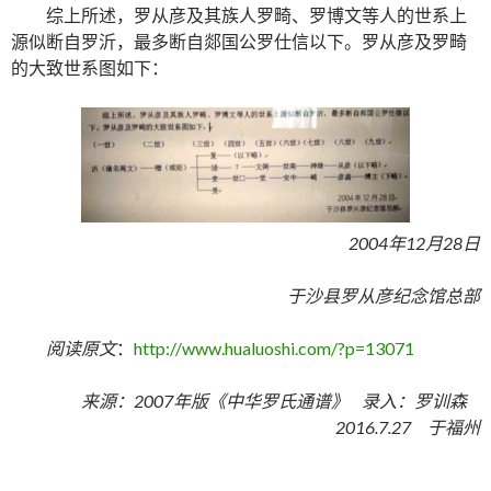
综上所述，罗从彦及其族人罗畸、罗博文等人的世系上
源似断自罗沂，最多断自郯国公罗仕信以下。罗从彦及罗畸
的大致世系图如下：
2004年12月28日
于沙县罗从彦纪念馆总部
阅读原文
：
http://www.hualuoshi.com/?p=13071
来源：2007年版《中华罗氏通谱》 录入：罗训森
2016.7.27 于福州