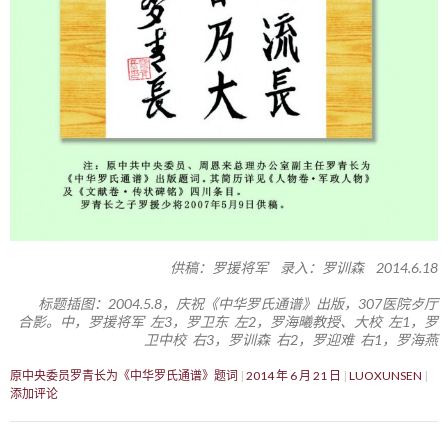
供稿：罗援将军 录入：罗训森 2014.6.18
标题插图：2004.5.8，庆祝《中华罗氏通谱》出版，307医院歺厅
合影。中，罗援将军 左3，罗卫东 左2，罗海曦教授、大校 左1，罗
卫中校 右3，罗训森 右2，罗迎难 右1，罗海燕
原中央委员罗青长为《中华罗氏通谱》题词
2014 年 6 月 21 日
LUOXUNSEN
添加评论