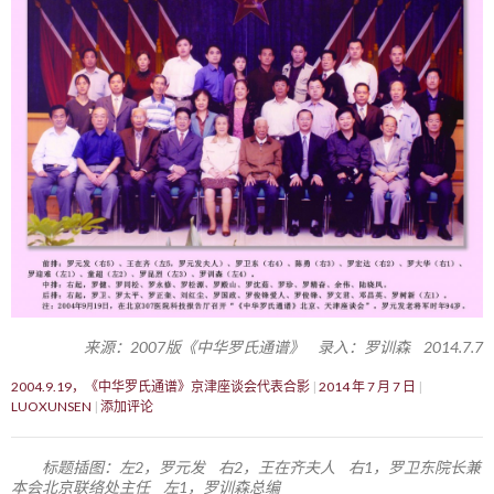
来源：2007版《中华罗氏通谱》 录入：罗训森 2014.7.7
2004.9.19，《中华罗氏通谱》京津座谈会代表合影
2014 年 7 月 7 日
LUOXUNSEN
添加评论
标题插图：左2，罗元发 右2，王在齐夫人 右1，罗卫东院长兼
本会北京联络处主任 左1，罗训森总编