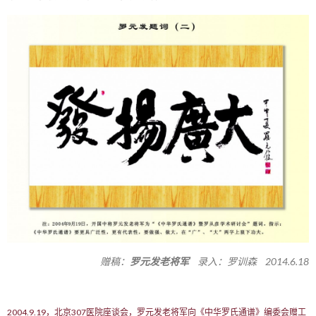
赠稿：
罗元发老将军
录入：罗训森 2014.6.18
2004.9.19，北京307医院座谈会，罗元发老将军向《中华罗氏通谱》编委会赠工