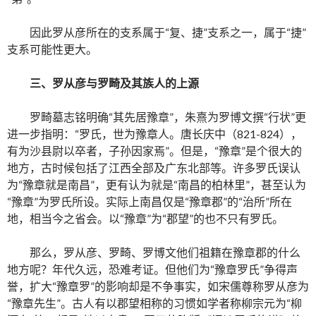
因此罗从彦所在的支系属于“复、捷”支系之一，属于“捷”
支系可能性更大。
三、罗从彦与罗畸及其族人的上源
罗畸墓志铭明确“其先居豫章”，朱熹为罗博文撰“行状”更
进一步指明：“罗氏，世为豫章人。唐长庆中（821-824），
有为沙县尉以卒者，子孙因家焉”。但是，“豫章”是个很大的
地方，古时候包括了江西全部及广东北部等。许多罗氏误认
为“豫章就是南昌”，更有认为就是“南昌的柏林里”，甚至认为
“豫章”为罗氏所设。实际上南昌仅是“豫章郡”的“治所”所在
地，相当今之省会。以“豫章”为“郡望”的也不只有罗氏。
那么，罗从彦、罗畸、罗博文他们祖籍在豫章郡的什么
地方呢？年代久远，恐难考证。但他们为“豫章罗氏”争得声
誉，扩大“豫章罗”的影响却是不争事实，如宋儒尊称罗从彦为
“豫章先生”。古人有以郡望相称的习惯如学者称柳宗元为“柳