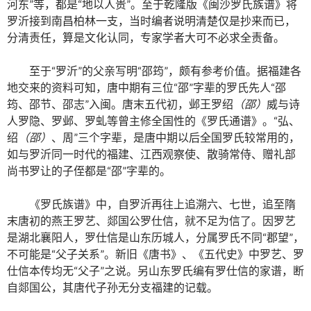
河东”等，都是“地以人贵”。至于乾隆版《闽沙罗氏族谱》将
罗沂接到南昌柏林一支，当时编者说明清楚仅是抄来而已，
分清责任，算是文化认同，专家学者大可不必求全责备。
至于“罗沂”的父亲写明“邵筠”，颇有参考价值。据福建各
地交来的资料可知，唐中期有三位“邵”字辈的罗氏先人“邵
筠、邵节、邵志”入闽。唐末五代初，邺王罗绍
（邵）
威与诗
人罗隐、罗邺、罗虬等曾主修全国性的《罗氏通谱》。“弘、
绍
（邵）
、周”三个字辈，是唐中期以后全国罗氏较常用的，
如与罗沂同一时代的福建、江西观察使、散骑常侍、赠礼部
尚书罗让的子侄都是“邵”字辈的。
《罗氏族谱》中，自罗沂再往上追溯六、七世，追至隋
末唐初的燕王罗艺、郯国公罗仕信，就不足为信了。因罗艺
是湖北襄阳人，罗仕信是山东历城人，分属罗氏不同“郡望”，
不可能是“父子关系”。新旧《唐书》、《五代史》中罗艺、罗
仕信本传均无“父子”之说。另山东罗氏编有罗仕信的家谱，断
自郯国公，其唐代子孙无分支福建的记载。