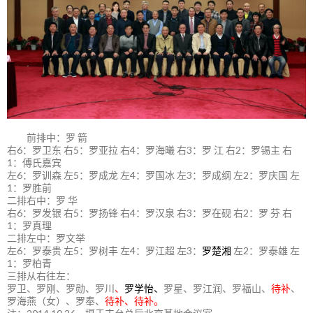
前排中：罗 箭
右6：罗卫东 右5：罗亚拉 右4：罗海曦 右3：罗 江 右2：罗锡主 右
1：傅氏嘉宾
左6：罗训森 左5：罗成龙 左4：罗国冰 左3：罗成纲 左2：罗庆国 左
1：罗胜前
二排右中：罗 华
右6：罗发银 右5：罗扬锋 右4：罗汉泉 右3：罗在砚 右2：罗 芬 右
1：罗真理
二排左中：罗文举
左6：罗泰贵 左5：罗树丰 左4：罗江超 左3：
罗楚湘
左2：罗泰雄 左
1：罗柏青
三排从右往左：
罗卫、罗刚、罗勋、罗川
、
罗学怡、
罗星、罗江润、罗福山、
待补
、
罗海燕（女）、罗奉、
待补、待补。