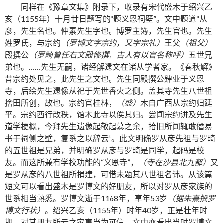
同样在《豫章文集》附录下，收录有宋代盛木于绍兴乙
亥（1155年）十月廿日题写的“题义恩祠壁”。文中题道“从
彦，先生名也。仲素先生字也。博罗主簿，先生官也。先生
姓罗氏，与宗约
（罗博文字宗约，又字宗礼）
王父
（祖父）
殿撰公
（罗畸曾任右文殿修撰，古人有以官名称呼）
五世兄
弟也。……先生无嗣，诸经解遗文在诸从学者家。《春秋解》
昔宗约处见之，此先生之文也。先生同殿撰公肄业于义恩
寺，后绘先生遗像从祀于先世香火之侧。盖其寺先生八世祖
捨田所创，故也。宗约官桂林，
（盛）
木自广西从宗约归延
平。宗约西行改秩，馆木此寺以俟其归。尝闻宗约讲及先生
道学梗概，今拜先生遗像起敬起慕之余，拾旧所闻辄敢僭易
书于祠侧之壁，复系之以辞云”。此文明确罗从彦先祖与罗畸
的五世祖是兄弟，并明确罗从彦与罗畸是同学，起码是校
友。而这所兼有学校功能的“义恩寺”，
（寺在沙县北九都）
又
是罗从彦的八世祖所捐建，可惜未题其八世祖名讳。从该篇
短文可以看出盛木是罗博文的好朋友，所以对罗从彦家族的
世系相当熟悉。罗博文逝于1168年，享年53岁
（据朱熹撰罗
博文行状）
。绍兴乙亥（1155年）时年40岁，正是壮年时
期，对其朋友所云之家事当为可信。文中亦看出当时罗博文