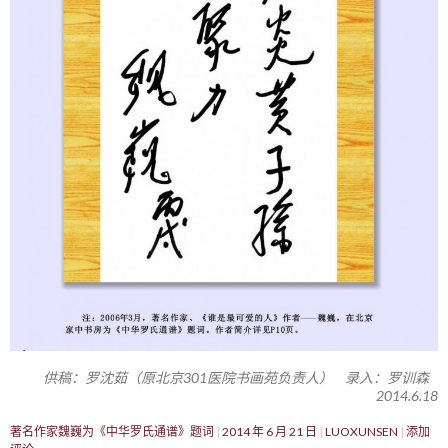
供稿：罗沈茹（原北京301医院书画苑负责人） 录入：罗训森
2014.6.18
著名作家魏巍为《中华罗氏通谱》题词
2014 年 6 月 21 日
LUOXUNSEN
添加