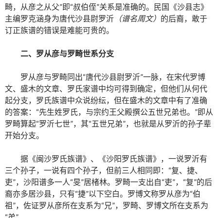
畸，从彦之从父”即“叔伯侄”关系是准确的。民国《沙县志》
主编罗克涵身为唐代沙县尉罗沂
（谱名周文）
的后裔，敢于
订正族谱的错误是难能可贵的。
二、罗从彦与罗畸世系分支
罗从彦与罗畸同出“唐代沙县尉罗沂”一脉，在宋代罗博
文、盛木的文章、罗氏家谱中均可得到确定，但他们从何代
起分支，罗氏族谱中众说纷纭，但在盛木的文章中有了准确
的答案：“先生姓罗氏，与宗约王父殿撰公五世兄弟也。”即从
罗畸算起“罗沂七世”，其“五世兄弟”，也就是从罗沂的孙子辈
开始分支。
据《闽沙罗氏族谱》、《沙阳罗氏族谱》，一说罗沂有
三个孙子，一说有四个孙子，但前三人相同即：“复、捷、
吏”，沙阳谱多一人“旻”居楮林。罗畸一支出自“吏”，“复”的后
裔亦多居沙县，只有“捷”以下空白。罗博文称罗从彦为“伯
祖”，佐证罗从彦所在支系为“兄”，罗畸、罗博文所在支系为
“弟”。