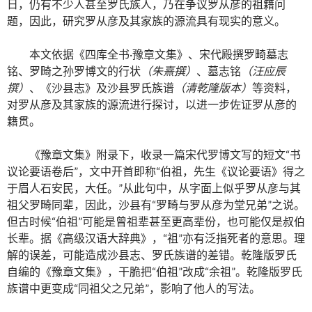
日，仍有不少人甚至罗氏族人，乃在争议罗从彦的祖籍问
题，因此，研究罗从彦及其家族的源流具有现实的意义。
本文依据《四库全书·豫章文集》、宋代殿撰罗畸墓志
铭、罗畸之孙罗博文的行状
（朱熹撰）
、墓志铭
（汪应辰
撰）
、《沙县志》及沙县罗氏族谱
（清乾隆版本）
等资料，
对罗从彦及其家族的源流进行探讨，以进一步佐证罗从彦的
籍贯。
《豫章文集》附录下，收录一篇宋代罗博文写的短文“书
议论要语卷后”，文中开首即称“伯祖，先生《议论要语》得之
于眉人石安民，大任。”从此句中，从字面上似乎罗从彦与其
祖父罗畸同辈，因此，沙县有“罗畸与罗从彦为堂兄弟”之说。
但古时候“伯祖”可能是曾祖辈甚至更高辈份，也可能仅是叔伯
长辈。据《高级汉语大辞典》，“祖”亦有泛指死者的意思。理
解的误差，可能造成沙县志、罗氏族谱的差错。乾隆版罗氏
自编的《豫章文集》，干脆把“伯祖”改成“余祖”。乾隆版罗氏
族谱中更变成“同祖父之兄弟”，影响了他人的写法。