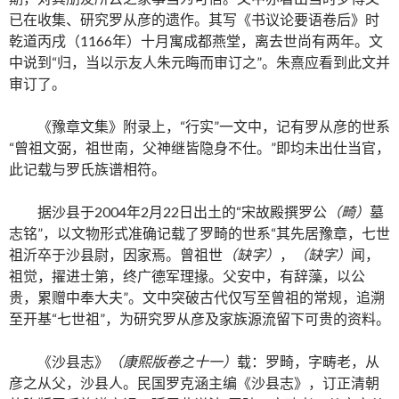
已在收集、研究罗从彦的遗作。其写《书议论要语卷后》时
乾道丙戌（1166年）十月寓成都燕堂，离去世尚有两年。文
中说到“归，当以示友人朱元晦而审订之”。朱熹应看到此文并
审订了。
《豫章文集》附录上，“行实”一文中，记有罗从彦的世系
“曾祖文弼，祖世南，父神继皆隐身不仕。”即均未出仕当官，
此记载与罗氏族谱相符。
据沙县于2004年2月22日出土的“宋故殿撰罗公
（畸）
墓
志铭”，以文物形式准确记载了罗畸的世系“其先居豫章，七世
祖沂卒于沙县尉，因家焉。曾祖世
（缺字）
，
（缺字）
闻，
祖觉，擢进士第，终广德军理掾。父安中，有辞藻，以公
贵，累赠中奉大夫”。文中突破古代仅写至曾祖的常规，追溯
至开基“七世祖”，为研究罗从彦及家族源流留下可贵的资料。
《沙县志》
（康熙版卷之十一）
载：罗畸，字畴老，从
彦之从父，沙县人。民国罗克涵主编《沙县志》，订正清朝