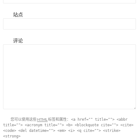
站点
评论
您可以使用这些
HTML
标签和属性：
<a href="" title=""> <abbr
title=""> <acronym title=""> <b> <blockquote cite=""> <cite>
<code> <del datetime=""> <em> <i> <q cite=""> <strike>
<strong>