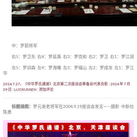
中：罗箭将军
右5：罗卫东 右4：罗延禹 右3：罗克和 右2：罗卫 右1：罗江润
左5：罗训森 左4：罗海曦 左3：罗福山 左2：罗成龙 左1：罗江
华
2014.7.27，《中华罗氏通谱》北京第二次座谈会筹备会代表合影
2014 年 7 月
29 日
LUOXUNSEN
添加评论
标题插图：
罗元发老将军在2004.9.19座谈会发言——摄影 中新社
陈勇