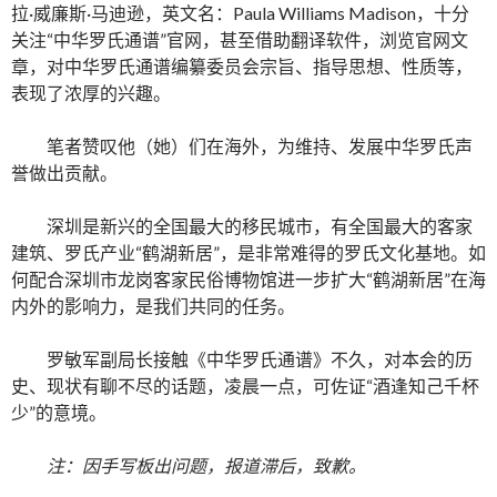
拉·威廉斯·马迪逊，英文名：Paula Williams Madison，
十分
关注“中华罗氏通谱”官网，甚至借助翻译软件，浏览官网文
章，对中华罗氏通谱编纂委员会宗旨、指导思想、性质等，
表现了浓厚的兴趣。
笔者赞叹他（她）们在海外，为维持、发展中华罗氏声
誉做出贡献。
深圳是新兴的全国最大的移民城市，有全国最大的客家
建筑、罗氏产业“鹤湖新居”，是非常难得的罗氏文化基地。如
何配合深圳市龙岗客家民俗博物馆进一步扩大“鹤湖新居”在海
内外的影响力，是我们共同的任务。
罗敏军副局长接触《中华罗氏通谱》不久，对本会的历
史、现状有聊不尽的话题，凌晨一点，可佐证“酒逢知己千杯
少”的意境。
注：因手写板出问题，报道滞后，致歉。