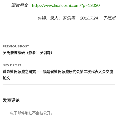
阅读原文
：
http://www.hualuoshi.com/?p=13030
供稿、录入：罗训森 2016.7.24 于福州
PREVIOUS POST
Post navigation
罗氏谱牒探研（作者：罗训森）
NEXT POST
试论姓氏源流之研究 ——福建省姓氏源流研究会第二次代表大会交流
论文
发表评论
电子邮件地址不会被公开。