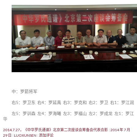
中：罗箭将军
右5：罗卫东 右4：罗延禹 右3：罗克和 右2：罗卫 右1：罗江润
左5：罗训森 左4：罗海曦 左3：罗福山 左2：罗成龙 左1：罗江
华
2014.7.27，《中华罗氏通谱》北京第二次座谈会筹备会代表合影
2014 年 7 月
29 日
LUOXUNSEN
添加评论