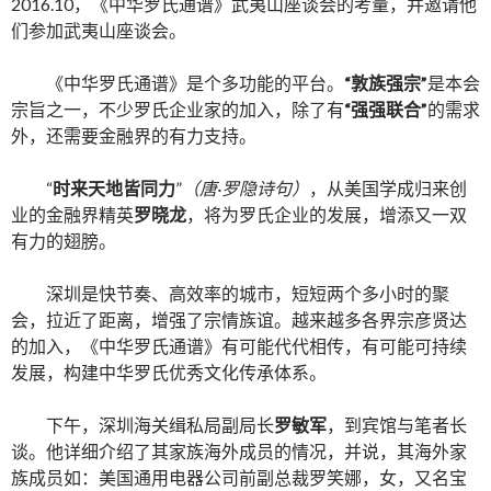
2016.10，《中华罗氏通谱》武夷山座谈会的考量，并邀请他
们参加武夷山座谈会。
《中华罗氏通谱》是个多功能的平台。
“敦族强宗”
是本会
宗旨之一，不少罗氏企业家的加入，除了有
“强强联合”
的需求
外，还需要金融界的有力支持。
“
时来天地皆同力
”
（唐·罗隐诗句）
，从美国学成归来创
业的金融界精英
罗晓龙
，将为罗氏企业的发展，增添又一双
有力的翅膀。
深圳是快节奏、高效率的城市，短短两个多小时的聚
会，拉近了距离，增强了宗情族谊。越来越多各界宗彦贤达
的加入，《中华罗氏通谱》有可能代代相传，有可能可持续
发展，构建中华罗氏优秀文化传承体系。
下午，深圳海关缉私局副局长
罗敏军
，到宾馆与笔者长
谈。他详细介绍了其家族海外成员的情况，并说，其海外家
族成员如：美国通用电器公司前副总裁罗笑娜，女，
又名宝