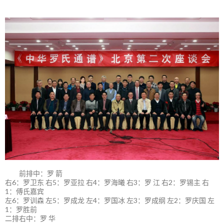
前排中：罗 箭
右6：罗卫东 右5：罗亚拉 右4：罗海曦 右3：罗 江 右2：罗锡主 右
1：傅氏嘉宾
左6：罗训森 左5：罗成龙 左4：罗国冰 左3：罗成纲 左2：罗庆国 左
1：罗胜前
二排右中：罗 华