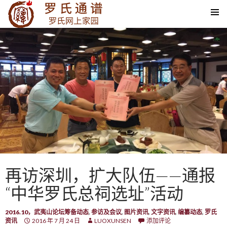
SKIP TO CONTENT
再访深圳，扩大队伍——通报
“中华罗氏总祠选址”活动
2016.10，武夷山论坛筹备动态
,
参访及会议
,
图片资讯
,
文字资讯
,
编纂动态
,
罗氏
资讯
2016 年 7 月 24 日
LUOXUNSEN
添加评论