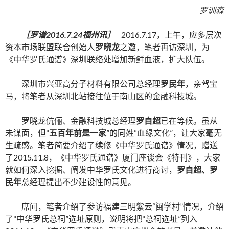
罗训森
［罗谱
2016.7.24福州讯
］
2016.7.17，上午，应多层次
资本市场联盟联合创始人
罗晓龙
之邀，笔者再访深圳，为
《中华罗氏通谱》深圳联络处增加新鲜血液，扩大队伍。
深圳市兴亚高分子材料有限公司总经理
罗民年
，亲驾宝
马，将笔者从深圳北站接往位于南山区的金融科技城。
罗晓龙伉俪、金融科技城总经理
罗自超
已在等候。虽从
未谋面，但“
五百年前是一家
”的同姓“血缘文化”，让大家毫无
生疏感。笔者简要介绍了续修《中华罗氏通谱》情况，赠送
了2015.11.8，《中华罗氏通谱》厦门座谈会《特刊》，大家
就如何深入挖掘、阐发中华罗氏文化进行商讨，
罗自超、罗
民年
总经理提出不少建设性的意见。
席间，笔者介绍了参访福建三明紫云“闽学村”情况，介绍
了“中华罗氏总祠”选址原则，说明将把“总祠选址”列入