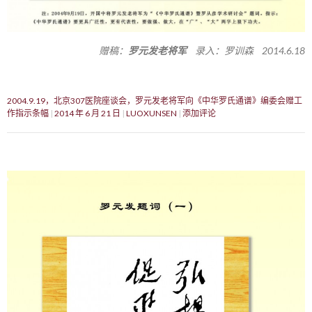
赠稿：
罗元发老将军
录入：罗训森 2014.6.18
2004.9.19，北京307医院座谈会，罗元发老将军向《中华罗氏通谱》编委会赠工
作指示条幅
2014 年 6 月 21 日
LUOXUNSEN
添加评论