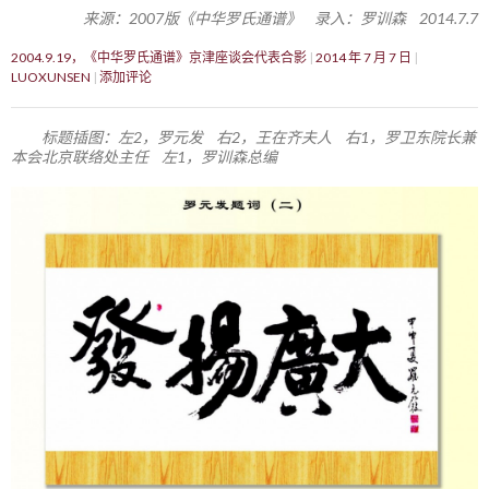
来源：2007版《中华罗氏通谱》 录入：罗训森 2014.7.7
2004.9.19，《中华罗氏通谱》京津座谈会代表合影
2014 年 7 月 7 日
LUOXUNSEN
添加评论
标题插图：左2，罗元发 右2，王在齐夫人 右1，罗卫东院长兼
本会北京联络处主任 左1，罗训森总编