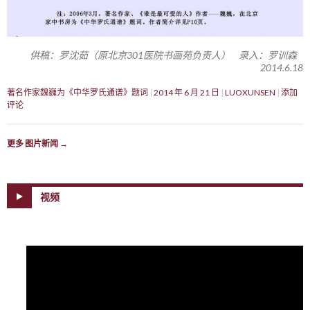
供稿：罗沈茹（原北京301医院书画苑负责人） 录入：罗训森
2014.6.18
著名作家魏巍为《中华罗氏通谱》题词
2014 年 6 月 21 日
LUOXUNSEN
添加
评论
更多 图片新闻
→
视频