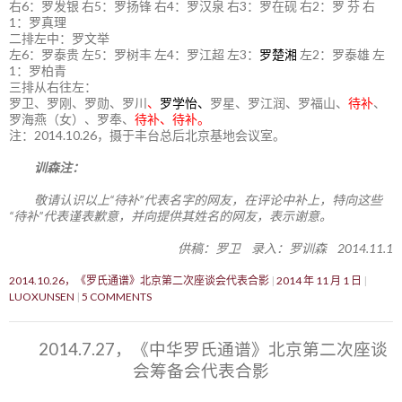
右6：罗发银 右5：罗扬锋 右4：罗汉泉 右3：罗在砚 右2：罗 芬 右
1：罗真理
二排左中：罗文举
左6：罗泰贵 左5：罗树丰 左4：罗江超 左3：
罗楚湘
左2：罗泰雄 左
1：罗柏青
三排从右往左：
罗卫、罗刚、罗勋、罗川
、
罗学怡、
罗星、罗江润、罗福山、
待补
、
罗海燕（女）、罗奉、
待补、待补。
注：2014.10.26，摄于丰台总后北京基地会议室。
训森注：
敬请认识以上“待补”代表名字的网友，在评论中补上，特向这些
“待补”代表谨表歉意，并向提供其姓名的网友，表示谢意。
供稿：罗卫 录入：罗训森 2014.11.1
2014.10.26，《罗氏通谱》北京第二次座谈会代表合影
2014 年 11 月 1 日
LUOXUNSEN
5 COMMENTS
2014.7.27，《中华罗氏通谱》北京第二次座谈
会筹备会代表合影