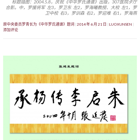
标题插图：2004.5.8，庆祝《中华罗氏通谱》出版，307医院歺厅
合影。中，罗援将军 左3，罗卫东 左2，罗海曦教授、大校 左1，罗
卫中校 右3，罗训森 右2，罗迎难 右1，罗海燕
原中央委员罗青长为《中华罗氏通谱》题词
2014 年 6 月 21 日
LUOXUNSEN
添加评论