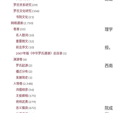
罗氏世系研究
(39)
罗氏文化研究
(106)
书院文化
(21)
网络通谱
(2,730)
理学
卷首
(33)
名人题词
(10)
重要图文
(12)
授。
前言序文
(10)
2007年版《中华罗氏通谱》总目录
(1)
渊源卷
(6)
西南
罗氏起源
(2)
播迁分布
(2)
发展简史
(1)
人物卷
(2,348)
鸿儒硕彦
(56)
王侯卿相
(175)
将帅武勇
(279)
院成
忠义循良
(672)