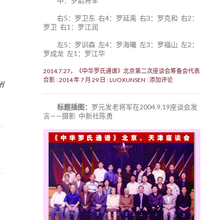
中：罗箭将军
右5：罗卫东 右4：罗延禹 右3：罗克和 右2：
罗卫 右1：罗江润
左5：罗训森 左4：罗海曦 左3：罗福山 左2：
罗成龙 左1：罗江华
2014.7.27，《中华罗氏通谱》北京第二次座谈会筹备会代表
5
合影
2014 年 7 月 29 日
LUOXUNSEN
添加评论
州
标题插图：
罗元发老将军在2004.9.19座谈会发
言——摄影 中新社陈勇