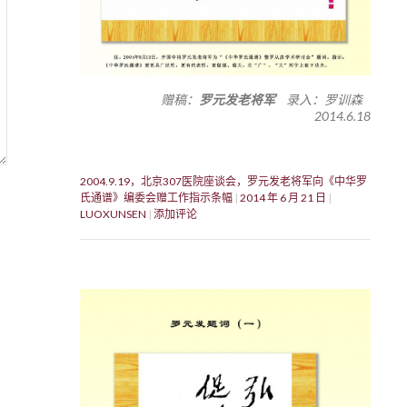
赠稿：
罗元发老将军
录入：罗训森
2014.6.18
2004.9.19，北京307医院座谈会，罗元发老将军向《中华罗
氏通谱》编委会赠工作指示条幅
2014 年 6 月 21 日
LUOXUNSEN
添加评论