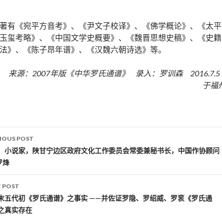
著有《宛平方音考》、《尹文子校译》、《佛学概论》、《太平
玉玺考略》、《中国文学史概要》、《魏晋思想史稿》、《史籍
法》、《陈子昂年谱》、《汉魏六朝诗选》等。
来源：2007年版《中华罗氏通谱》 录入：罗训森 2016.7.
于福
IOUS POST
st navigation
，小说家，陕甘宁边区政府文化工作委员会常委兼秘书长，中国作协顾问
罗烽
 POST
末五代初《罗氏通谱》之事实 ——并佐证罗隐、罗绍威、罗衮《罗氏通
之真实存在