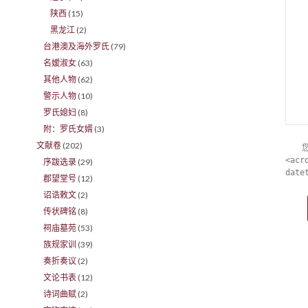
陕西
(15)
黑龙江
(2)
台港澳及海外罗氏
(79)
名嫒淑女
(63)
其他人物
(62)
警示人物
(10)
罗氏媳妇
(8)
附：罗氏女婿
(3)
文献卷
(202)
<acr
序跋选录
(29)
date
郡望堂号
(12)
诏诰敕文
(2)
传状碑铭
(8)
祠庙墓苑
(53)
族规家训
(39)
奏折奏议
(2)
文论书表
(12)
诗词曲赋
(2)