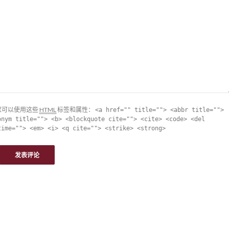
您可以使用这些
HTML
标签和属性：
<a href="" title=""> <abbr title="">
onym title=""> <b> <blockquote cite=""> <cite> <code> <del
time=""> <em> <i> <q cite=""> <strike> <strong>