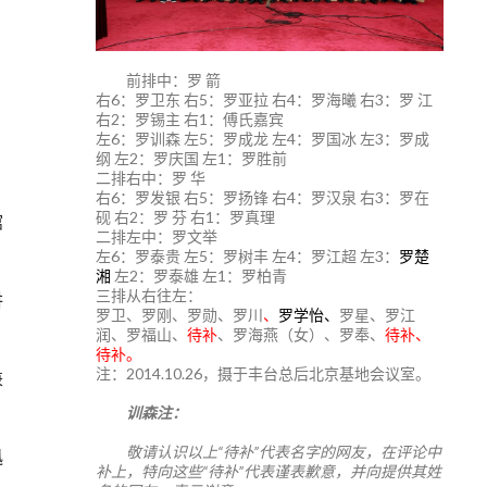
前排中：罗 箭
右6：罗卫东 右5：罗亚拉 右4：罗海曦 右3：罗 江
右2：罗锡主 右1：傅氏嘉宾
左6：罗训森 左5：罗成龙 左4：罗国冰 左3：罗成
纲 左2：罗庆国 左1：罗胜前
二排右中：罗 华
右6：罗发银 右5：罗扬锋 右4：罗汉泉 右3：罗在
砚 右2：罗 芬 右1：罗真理
馆
二排左中：罗文举
左6：罗泰贵 左5：罗树丰 左4：罗江超 左3：
罗楚
湘
左2：罗泰雄 左1：罗柏青
三排从右往左：
讲
罗卫、罗刚、罗勋、罗川
、
罗学怡、
罗星、罗江
润、罗福山、
待补
、罗海燕（女）、罗奉、
待补、
待补。
注：2014.10.26，摄于丰台总后北京基地会议室。
兼
训森注：
敬请认识以上“待补”代表名字的网友，在评论中
迅
补上，特向这些“待补”代表谨表歉意，并向提供其姓