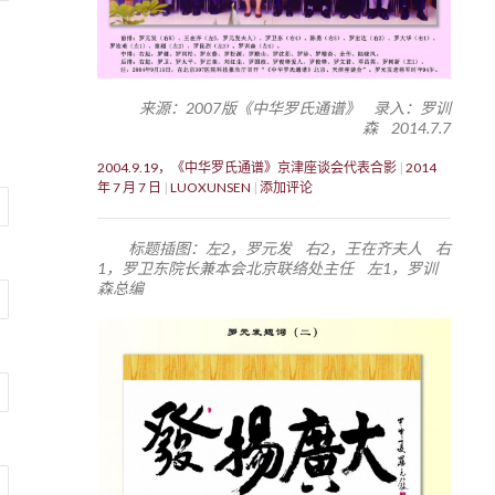
来源：2007版《中华罗氏通谱》 录入：罗训
森 2014.7.7
2004.9.19，《中华罗氏通谱》京津座谈会代表合影
2014
年 7 月 7 日
LUOXUNSEN
添加评论
标题插图：左2，罗元发 右2，王在齐夫人 右
1，罗卫东院长兼本会北京联络处主任 左1，罗训
森总编