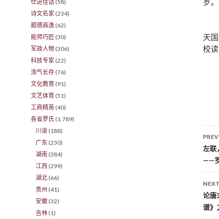
岁。
仕进佳话
(58)
诗文名家
(234)
懿德高逸
(62)
天国
能师巧匠
(30)
校读
军政人物
(306)
科技专家
(22)
浩气长存
(76)
文化教育
(91)
文艺体育
(51)
工商精英
(40)
各省罗氏
(1,789)
川渝
(188)
PREV
广东
(230)
Po
左联
湖南
(384)
——
江西
(299)
湖北
(66)
NEXT
贵州
(41)
论唐
安徽
(32)
谱》
吉林
(1)