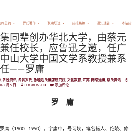
网络总祠
罗氏著作
联宗联谊
简报集锦
通知通告
本站简
集同辈创办华北大学，由蔡元
兼任校长，应鲁迅之邀，任广
中山大学中国文学系教授兼系
任——罗庸
卷
,
各姓资讯
,
各省罗氏
,
敦睦姓氏谱牒研究院
,
文化教育
,
江苏
,
网络通谱
,
蔡氏资讯
年 7 月 5 日
LUOXUNSEN
添加评论
罗 庸
罗庸（1900—1950），字庸中，号习坎，笔名耘人、佗陵、修