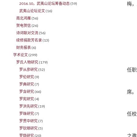
梅，
2016.10，武夷山论坛筹备动态
(59)
武夷山论坛论文
(16)
南北鸿雁
(56)
贺电贺信
(26)
诗词联对交流
(56)
续修捐款芳名录
(13)
财务报表
(6)
学术论文
(299)
罗氏人物研究
(179)
任职
罗从彦研究
(52)
罗伦研究
(9)
罗典研究
(7)
席。
罗含研究
(66)
罗宪研究
(4)
罗洪先研究
(19)
任校
罗珠研究
(7)
罗贯中研究
(7)
罗钦顺研究
(5)
之邀
罗隐研究
(20)