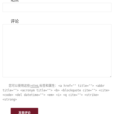
评论
您可以使用这些
HTML
标签和属性：
<a href="" title=""> <abbr
title=""> <acronym title=""> <b> <blockquote cite=""> <cite>
<code> <del datetime=""> <em> <i> <q cite=""> <strike>
<strong>