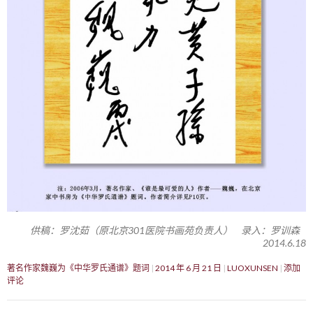
供稿：罗沈茹（原北京301医院书画苑负责人） 录入：罗训森
2014.6.18
著名作家魏巍为《中华罗氏通谱》题词
2014 年 6 月 21 日
LUOXUNSEN
添加
评论