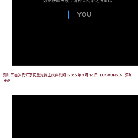
潮汕五邑罗氏汇宗祠重光晋主庆典视频
2015 年 3 月 16 日
LUOXUNSEN
添加
评论