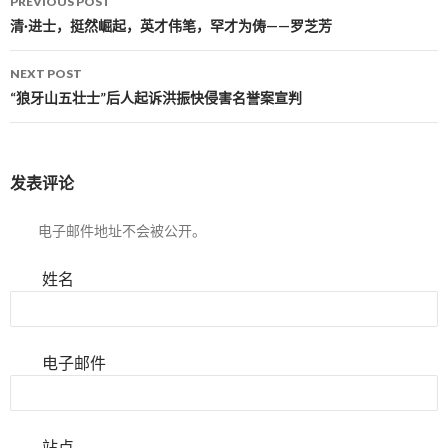
PREVIOUS POST
Post navigation
清·进士，挺然崛起，英才伟笔，罕才为俦——罗芝芳
NEXT POST
“狼牙山五壮士”后人起诉洪振快侵害名誉案宣判
发表评论
电子邮件地址不会被公开。
姓名
电子邮件
站点