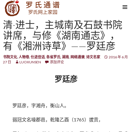
SKIP TO CONTENT
清·进士，主城南及石鼓书院
讲席，与修《湖南通志》，
有《湘洲诗草》——罗廷彦
书院文化
,
人物卷
,
仕进佳话
,
各省罗氏
,
湖南
,
网络通谱
,
诗文名家
2016 年 6 月
27 日
LUOXUNSEN
添加评论
罗廷彦
罗廷彦，字湘舟，衡山人。
弱冠文名噪郡邑，乾隆乙酉（1765）拔贡，