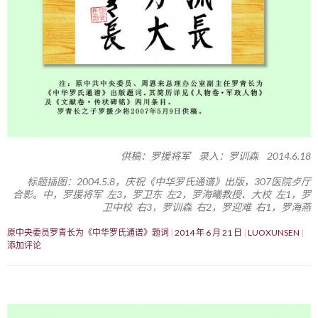
供稿：罗援将军 录入：罗训森 2014.6.18
标题插图：2004.5.8，庆祝《中华罗氏通谱》出版，307医院歺厅
合影。中，罗援将军 左3，罗卫东 左2，罗海曦教授、大校 左1，罗
卫中校 右3，罗训森 右2，罗迎难 右1，罗海燕
原中央委员罗青长为《中华罗氏通谱》题词
2014 年 6 月 21 日
LUOXUNSEN
添加评论