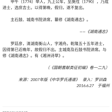
甲午（1774）举人，九上公车，至庚戌（1790），乃成
进士，选庶吉士。以得第晚，假归，遂不复出。
主石鼓、城南书院讲席，纂修《湖南通志》。
——《湖南通志》
罗廷彦，清湖南衡山人，字湘舟。乾隆五十五年进士，
因得第已近晚年，故假归不出。主城南及石鼓书院讲席。与
修《湖南通志》。有《湘洲诗草》。
（《国朝耆献类征初编》卷一二九）
来源：2007年版《中华罗氏通谱》 录入：罗训森
2016.6.27 于福州