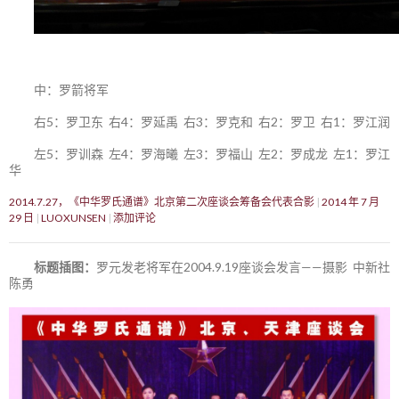
中：罗箭将军
右5：罗卫东 右4：罗延禹 右3：罗克和 右2：罗卫 右1：罗江润
左5：罗训森 左4：罗海曦 左3：罗福山 左2：罗成龙 左1：罗江
华
2014.7.27，《中华罗氏通谱》北京第二次座谈会筹备会代表合影
2014 年 7 月
29 日
LUOXUNSEN
添加评论
标题插图：
罗元发老将军在2004.9.19座谈会发言——摄影 中新社
陈勇