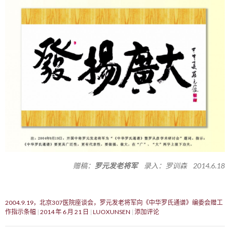
赠稿：
罗元发老将军
录入：罗训森 2014.6.18
2004.9.19，北京307医院座谈会，罗元发老将军向《中华罗氏通谱》编委会赠工
作指示条幅
2014 年 6 月 21 日
LUOXUNSEN
添加评论