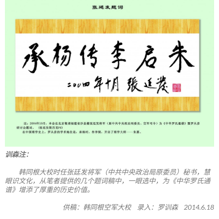
训森注：
韩同根大校时任张廷发将军（中共中央政治局原委员）秘书，慧
眼识文化，从笔者提供的几个题词稿中，一眼选中，为《中华罗氏通
谱》增添了厚重的历史价值。
供稿：韩同根空军大校 录入：罗训森 2014.6.18