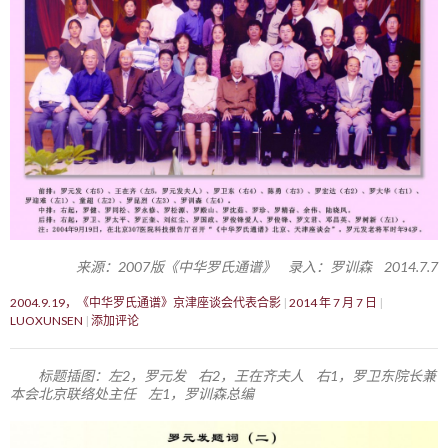
来源：2007版《中华罗氏通谱》 录入：罗训森 2014.7.7
2004.9.19，《中华罗氏通谱》京津座谈会代表合影
2014 年 7 月 7 日
LUOXUNSEN
添加评论
标题插图：左2，罗元发 右2，王在齐夫人 右1，罗卫东院长兼
本会北京联络处主任 左1，罗训森总编