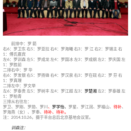
前排中：罗 箭
右6：罗卫东 右5：罗亚拉 右4：罗海曦 右3：罗 江 右2：罗锡主 右
1：傅氏嘉宾
左6：罗训森 左5：罗成龙 左4：罗国冰 左3：罗成纲 左2：罗庆国 左
1：罗胜前
二排右中：罗 华
右6：罗发银 右5：罗扬锋 右4：罗汉泉 右3：罗在砚 右2：罗 芬 右
1：罗真理
二排左中：罗文举
左6：罗泰贵 左5：罗树丰 左4：罗江超 左3：
罗楚湘
左2：罗泰雄 左
1：罗柏青
三排从右往左：
罗卫、罗刚、罗勋、罗川
、
罗学怡、
罗星、罗江润、罗福山、
待补
、
罗海燕（女）、罗奉、
待补、待补。
注：2014.10.26，摄于丰台总后北京基地会议室。
训森注：