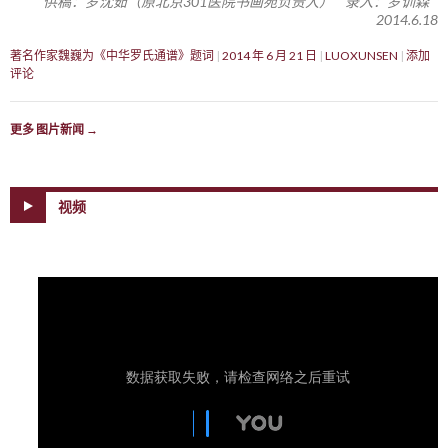
供稿：罗沈茹（原北京301医院书画苑负责人） 录入：罗训森
2014.6.18
著名作家魏巍为《中华罗氏通谱》题词
2014 年 6 月 21 日
LUOXUNSEN
添加
评论
更多 图片新闻
→
视频