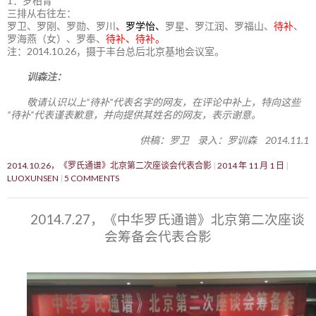
1：罗柏青
三排从右往左：
罗卫、罗刚、罗勋、罗川
、
罗学怡、
罗星、罗江润、罗福山、
待补
、
罗海燕（女）、罗奉、
待补、待补。
注：2014.10.26，摄于丰台总后北京基地会议室。
训森注：
敬请认识以上“待补”代表名字的网友，在评论中补上，特向这些
“待补”代表谨表歉意，并向提供其姓名的网友，表示谢意。
供稿：罗卫 录入：罗训森 2014.11.1
2014.10.26，《罗氏通谱》北京第二次座谈会代表合影
2014 年 11 月 1 日
LUOXUNSEN
5 COMMENTS
2014.7.27，《中华罗氏通谱》北京第二次座谈
会筹备会代表合影