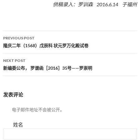
供稿录入：罗训森 2016.6.14 于福州
PREVIOUS POST
Post navigation
隆庆二年（1568）戊辰科 状元罗万化殿试卷
NEXT POST
新编委公布， 罗谱函［2016］35号——罗崇明
发表评论
电子邮件地址不会被公开。
姓名