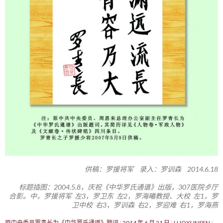
供稿：罗援将军 录入：罗训森 2014.6.18
标题插图：2004.5.8，庆祝《中华罗氏通谱》出版，307医院歺厅
合影。中，罗援将军 左3，罗卫东 左2，罗海曦教授、大校 左1，罗
卫中校 右3，罗训森 右2，罗迎难 右1，罗海燕
原中央委员罗青长为《中华罗氏通谱》题词
2014 年 6 月 21 日
LUOXUNSEN