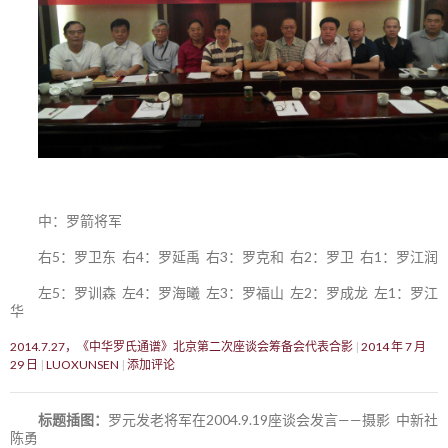
中：罗箭将军
右5：罗卫东 右4：罗延禹 右3：罗克和 右2：罗卫 右1：罗江润
左5：罗训森 左4：罗海曦 左3：罗福山 左2：罗成龙 左1：罗江
华
2014.7.27，《中华罗氏通谱》北京第二次座谈会筹备会代表合影
2014 年 7 月
29 日
LUOXUNSEN
添加评论
标题插图：
罗元发老将军在2004.9.19座谈会发言——摄影 中新社
陈勇