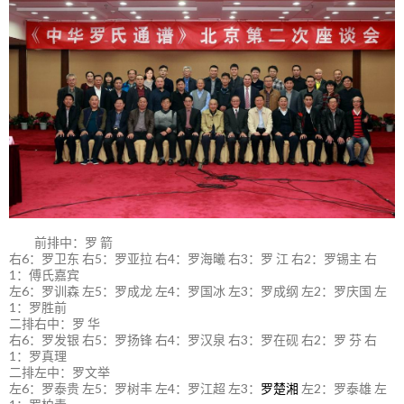
前排中：罗 箭
右6：罗卫东 右5：罗亚拉 右4：罗海曦 右3：罗 江 右2：罗锡主 右
1：傅氏嘉宾
左6：罗训森 左5：罗成龙 左4：罗国冰 左3：罗成纲 左2：罗庆国 左
1：罗胜前
二排右中：罗 华
右6：罗发银 右5：罗扬锋 右4：罗汉泉 右3：罗在砚 右2：罗 芬 右
1：罗真理
二排左中：罗文举
左6：罗泰贵 左5：罗树丰 左4：罗江超 左3：
罗楚湘
左2：罗泰雄 左