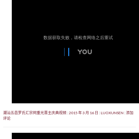
潮汕五邑罗氏汇宗祠重光晋主庆典视频
2015 年 3 月 16 日
LUOXUNSEN
添加
评论