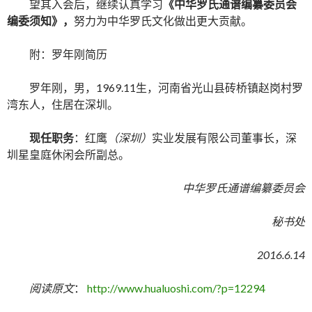
望其入会后，继续认真学习
《中华罗氏通谱编纂委员会
编委须知》，
努力为中华罗氏文化做出更大贡献。
附：罗年刚简历
罗年刚，男，1969.11生，河南省光山县砖桥镇赵岗村罗
湾东人，住居在深圳。
现任职务
：红鹰
（深圳）
实业发展有限公司董事长，深
圳星皇庭休闲会所副总。
中华罗氏通谱编纂委员会
秘书处
2016.6.14
阅读原文
：
http://www.hualuoshi.com/?p=12294