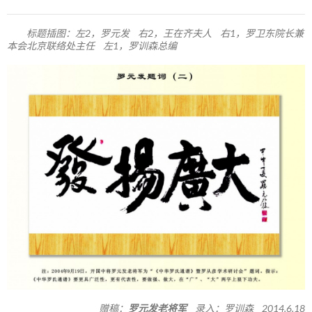
标题插图：左2，罗元发 右2，王在齐夫人 右1，罗卫东院长兼
本会北京联络处主任 左1，罗训森总编
赠稿：
罗元发老将军
录入：罗训森 2014.6.18