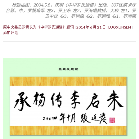
标题插图：2004.5.8，庆祝《中华罗氏通谱》出版，307医院歺厅
合影。中，罗援将军 左3，罗卫东 左2，罗海曦教授、大校 左1，罗
卫中校 右3，罗训森 右2，罗迎难 右1，罗海燕
原中央委员罗青长为《中华罗氏通谱》题词
2014 年 6 月 21 日
LUOXUNSEN
添加评论