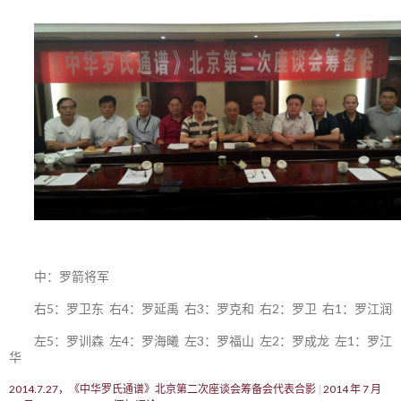
中：罗箭将军
右5：罗卫东 右4：罗延禹 右3：罗克和 右2：罗卫 右1：罗江润
左5：罗训森 左4：罗海曦 左3：罗福山 左2：罗成龙 左1：罗江
华
2014.7.27，《中华罗氏通谱》北京第二次座谈会筹备会代表合影
2014 年 7 月