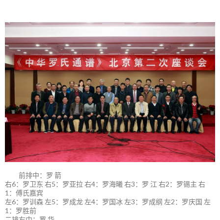
前排中：罗 箭
右6：罗卫东 右5：罗亚拉 右4：罗海曦 右3：罗 江 右2：罗锡主 右
1：傅氏嘉宾
左6：罗训森 左5：罗成龙 左4：罗国冰 左3：罗成纲 左2：罗庆国 左
1：罗胜前
二排右中：罗 华