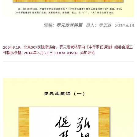
赠稿：
罗元发老将军
录入：罗训森 2014.6.18
2004.9.19，北京307医院座谈会，罗元发老将军向《中华罗氏通谱》编委会赠工
作指示条幅
2014 年 6 月 21 日
LUOXUNSEN
添加评论