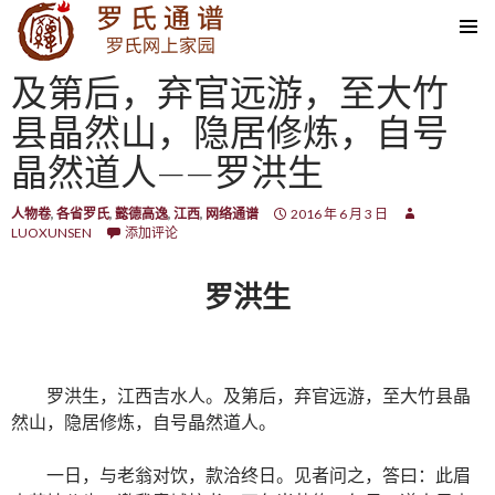
SKIP TO CONTENT
及第后，弃官远游，至大竹
县晶然山，隐居修炼，自号
晶然道人——罗洪生
人物卷
,
各省罗氏
,
懿德高逸
,
江西
,
网络通谱
2016 年 6 月 3 日
LUOXUNSEN
添加评论
罗洪生
罗洪生，江西吉水人。及第后，弃官远游，至大竹县晶
然山，隐居修炼，自号晶然道人。
一日，与老翁对饮，款洽终日。见者问之，答曰：此眉