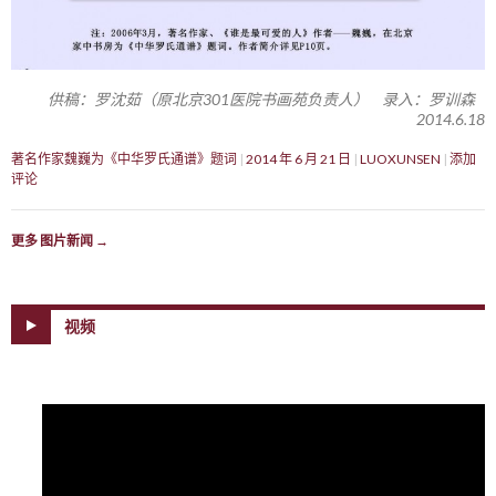
供稿：罗沈茹（原北京301医院书画苑负责人） 录入：罗训森
2014.6.18
著名作家魏巍为《中华罗氏通谱》题词
2014 年 6 月 21 日
LUOXUNSEN
添加
评论
更多 图片新闻
→
视频