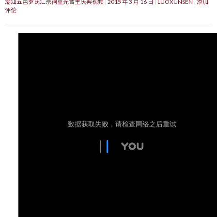
潮汕五邑罗氏汇宗祠重光晋主庆典视频
2015 年 3 月 16 日
LUOXUNSEN
添加
评论