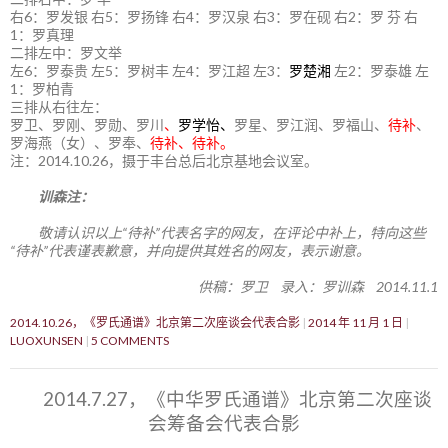
右6：罗发银 右5：罗扬锋 右4：罗汉泉 右3：罗在砚 右2：罗 芬 右
1：罗真理
二排左中：罗文举
左6：罗泰贵 左5：罗树丰 左4：罗江超 左3：
罗楚湘
左2：罗泰雄 左
1：罗柏青
三排从右往左：
罗卫、罗刚、罗勋、罗川
、
罗学怡、
罗星、罗江润、罗福山、
待补
、
罗海燕（女）、罗奉、
待补、待补。
注：2014.10.26，摄于丰台总后北京基地会议室。
训森注：
敬请认识以上“待补”代表名字的网友，在评论中补上，特向这些
“待补”代表谨表歉意，并向提供其姓名的网友，表示谢意。
供稿：罗卫 录入：罗训森 2014.11.1
2014.10.26，《罗氏通谱》北京第二次座谈会代表合影
2014 年 11 月 1 日
LUOXUNSEN
5 COMMENTS
2014.7.27，《中华罗氏通谱》北京第二次座谈
会筹备会代表合影