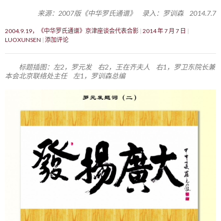
来源：2007版《中华罗氏通谱》 录入：罗训森 2014.7.7
2004.9.19，《中华罗氏通谱》京津座谈会代表合影
2014 年 7 月 7 日
LUOXUNSEN
添加评论
标题插图：左2，罗元发 右2，王在齐夫人 右1，罗卫东院长兼
本会北京联络处主任 左1，罗训森总编