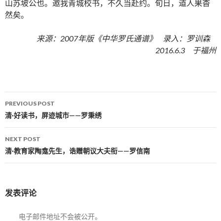
山苏坡公也。邀我青城校书，不久当赴约。旬日，道人果杳
然矣。
来源：2007年版《中华罗氏通谱》 录入：罗训森
2016.6.3 于福州
PREVIOUS POST
Post navigation
清·好读书，屏迹城市——罗秉绣
NEXT POST
清·教育家陶龛先生，诰赠朝议大夫衔——罗信南
发表评论
电子邮件地址不会被公开。