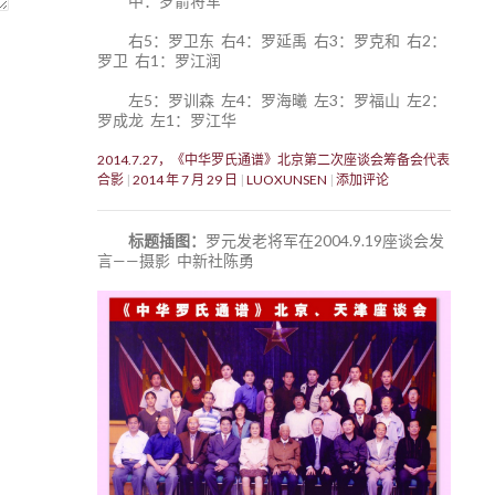
中：罗箭将军
右5：罗卫东 右4：罗延禹 右3：罗克和 右2：
罗卫 右1：罗江润
左5：罗训森 左4：罗海曦 左3：罗福山 左2：
罗成龙 左1：罗江华
2014.7.27，《中华罗氏通谱》北京第二次座谈会筹备会代表
合影
2014 年 7 月 29 日
LUOXUNSEN
添加评论
标题插图：
罗元发老将军在2004.9.19座谈会发
言——摄影 中新社陈勇