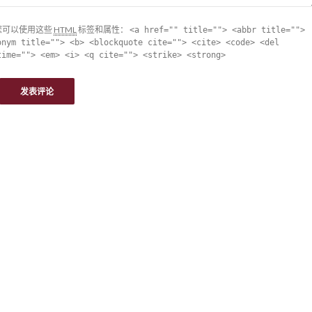
您可以使用这些
HTML
标签和属性：
<a href="" title=""> <abbr title="">
onym title=""> <b> <blockquote cite=""> <cite> <code> <del
time=""> <em> <i> <q cite=""> <strike> <strong>