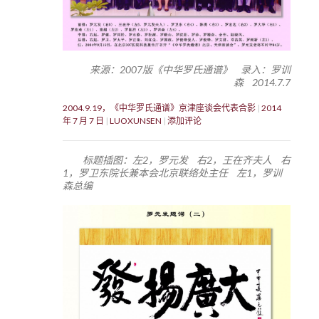
来源：2007版《中华罗氏通谱》 录入：罗训
森 2014.7.7
2004.9.19，《中华罗氏通谱》京津座谈会代表合影
2014
年 7 月 7 日
LUOXUNSEN
添加评论
标题插图：左2，罗元发 右2，王在齐夫人 右
1，罗卫东院长兼本会北京联络处主任 左1，罗训
森总编