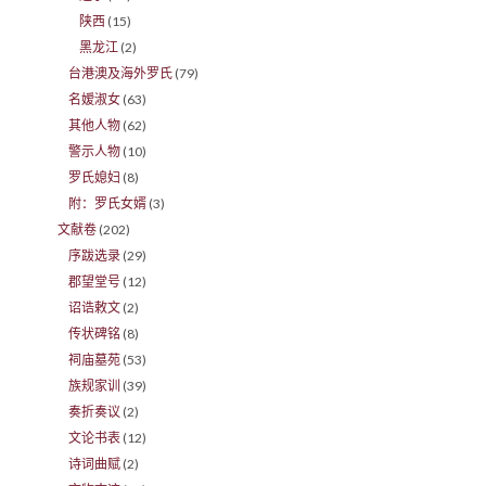
陕西
(15)
黑龙江
(2)
台港澳及海外罗氏
(79)
名嫒淑女
(63)
其他人物
(62)
警示人物
(10)
罗氏媳妇
(8)
附：罗氏女婿
(3)
文献卷
(202)
序跋选录
(29)
郡望堂号
(12)
诏诰敕文
(2)
传状碑铭
(8)
祠庙墓苑
(53)
族规家训
(39)
奏折奏议
(2)
文论书表
(12)
诗词曲赋
(2)