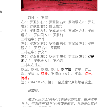
3
州
前排中：罗 箭
右6：罗卫东 右5：罗亚拉 右4：罗海曦 右3：罗 江
右2：罗锡主 右1：傅氏嘉宾
左6：罗训森 左5：罗成龙 左4：罗国冰 左3：罗成
纲 左2：罗庆国 左1：罗胜前
二排右中：罗 华
右6：罗发银 右5：罗扬锋 右4：罗汉泉 右3：罗在
砚 右2：罗 芬 右1：罗真理
二排左中：罗文举
左6：罗泰贵 左5：罗树丰 左4：罗江超 左3：
罗楚
湘
左2：罗泰雄 左1：罗柏青
三排从右往左：
罗卫、罗刚、罗勋、罗川
、
罗学怡、
罗星、罗江
润、罗福山、
待补
、罗海燕（女）、罗奉、
待补、
待补。
注：2014.10.26，摄于丰台总后北京基地会议室。
训森注：
敬请认识以上“待补”代表名字的网友，在评论中
补上，特向这些“待补”代表谨表歉意，并向提供其姓