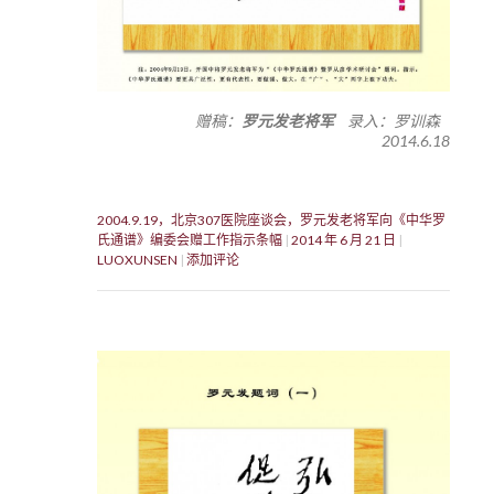
赠稿：
罗元发老将军
录入：罗训森
2014.6.18
2004.9.19，北京307医院座谈会，罗元发老将军向《中华罗
氏通谱》编委会赠工作指示条幅
2014 年 6 月 21 日
LUOXUNSEN
添加评论