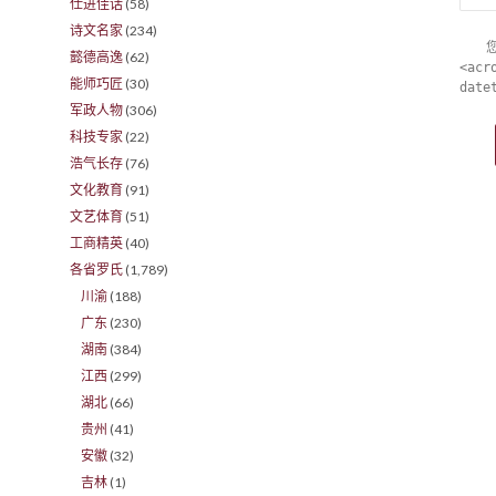
仕进佳话
(58)
诗文名家
(234)
懿德高逸
(62)
<acr
能师巧匠
(30)
date
军政人物
(306)
科技专家
(22)
浩气长存
(76)
文化教育
(91)
文艺体育
(51)
工商精英
(40)
各省罗氏
(1,789)
川渝
(188)
广东
(230)
湖南
(384)
江西
(299)
湖北
(66)
贵州
(41)
安徽
(32)
吉林
(1)