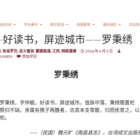
网络总祠
罗氏著作
联宗联谊
简报集锦
通知通告
本站简
·好读书，屏迹城市——罗秉绣
卷
,
各省罗氏
,
忠义循良
,
懿德高逸
,
江西
,
网络通谱
2016 年 6 月 3 日
UNSEN
添加评论
罗秉绣
罗秉绣，字仲毓，好读书，屏迹城市。值族中落，秉绣赡置祀
祭扫不缺。亲属有携子再醮者，念其本支零散，归而抚育之，以
祀。
——〔民国〕魏元旷《南昌县志》，台湾成文出版