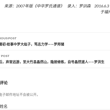
来源：2007年版《中华罗氏通谱》 录入：罗训森 2016.6.
于福
IOUS POST
st navigation
清初·给事中罗大纮子，笃志力学——罗邦储
 POST
后，弃官远游，至大竹县晶然山，隐居修炼，自号晶然道人——罗洪生
评论
电子邮件地址不会被公开。
姓名