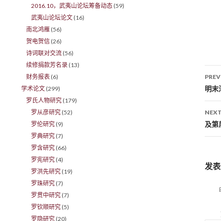
2016.10，武夷山论坛筹备动态
(59)
武夷山论坛论文
(16)
南北鸿雁
(56)
贺电贺信
(26)
诗词联对交流
(56)
续修捐款芳名录
(13)
财务报表
(6)
PREV
Po
明末
学术论文
(299)
罗氏人物研究
(179)
罗从彦研究
(52)
NEXT
及第
罗伦研究
(9)
罗典研究
(7)
罗含研究
(66)
罗宪研究
(4)
发表
罗洪先研究
(19)
罗珠研究
(7)
罗贯中研究
(7)
罗钦顺研究
(5)
罗隐研究
(20)