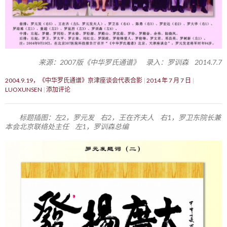
来源：2007版《中华罗氏通谱》 录入：罗训森 2014.7.7
2004.9.19，《中华罗氏通谱》京津座谈会代表合影
2014 年 7 月 7 日
LUOXUNSEN
添加评论
标题插图：左2，罗元发 右2，王在齐夫人 右1，罗卫东院长兼
本会北京联络处主任 左1，罗训森总编