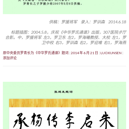
供稿：罗援将军 录入：罗训森 2014.6.18
标题插图：2004.5.8，庆祝《中华罗氏通谱》出版，307医院歺厅
合影。中，罗援将军 左3，罗卫东 左2，罗海曦教授、大校 左1，罗
卫中校 右3，罗训森 右2，罗迎难 右1，罗海燕
原中央委员罗青长为《中华罗氏通谱》题词
2014 年 6 月 21 日
LUOXUNSEN
添加评论