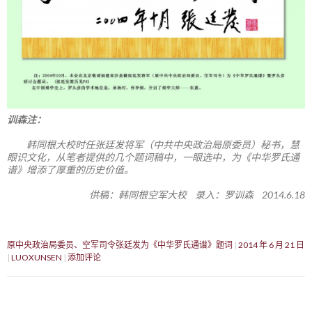
训森注：
韩同根大校时任张廷发将军（中共中央政治局原委员）秘书，慧
眼识文化，从笔者提供的几个题词稿中，一眼选中，为《中华罗氏通
谱》增添了厚重的历史价值。
供稿：韩同根空军大校 录入：罗训森 2014.6.18
原中央政治局委员、空军司令张廷发为《中华罗氏通谱》题词
2014 年 6 月 21 日
LUOXUNSEN
添加评论