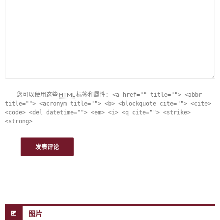
您可以使用这些
HTML
标签和属性：
<a href="" title=""> <abbr
title=""> <acronym title=""> <b> <blockquote cite=""> <cite>
<code> <del datetime=""> <em> <i> <q cite=""> <strike>
<strong>
图片