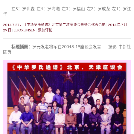
左5：罗训森 左4：罗海曦 左3：罗福山 左2：罗成龙 左1：罗江
华
2014.7.27，《中华罗氏通谱》北京第二次座谈会筹备会代表合影
2014 年 7 月
29 日
LUOXUNSEN
添加评论
标题插图：
罗元发老将军在2004.9.19座谈会发言——摄影 中新社
陈勇