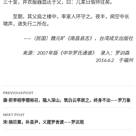
三十金，并衣服器皿还于父，曰：儿某日偕师往矣。
至期，其父扃之楼中，率家人环守之。夜半，闻空中长
啸声，遂失行二所在。
——〔民国〕魏元旷《南昌县志》，台湾成文出版社
来源：2007年版《中华罗氏通谱》 录入：罗训森
2016.6.2 于福州
PREVIOUS POST
Post navigation
唐·拒宰相李德裕召，隐入深山，筑白云亭居之，终身不出——罗万象
NEXT POST
宋·捐巨粟，补县尹，义建罗舍渡——罗达观