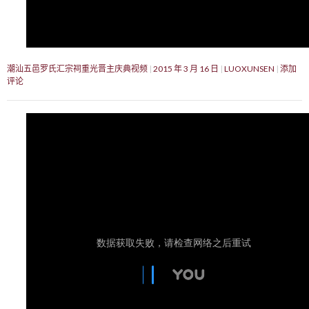
潮汕五邑罗氏汇宗祠重光晋主庆典视频
2015 年 3 月 16 日
LUOXUNSEN
添加
评论