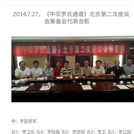
2014.7.27，《中华罗氏通谱》北京第二次座谈
会筹备会代表合影
中：罗箭将军
右5：罗卫东 右4：罗延禹 右3：罗克和 右2：罗卫 右1：罗江润