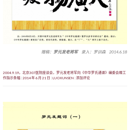
赠稿：
罗元发老将军
录入：罗训森 2014.6.18
2004.9.19，北京307医院座谈会，罗元发老将军向《中华罗氏通谱》编委会赠工
作指示条幅
2014 年 6 月 21 日
LUOXUNSEN
添加评论