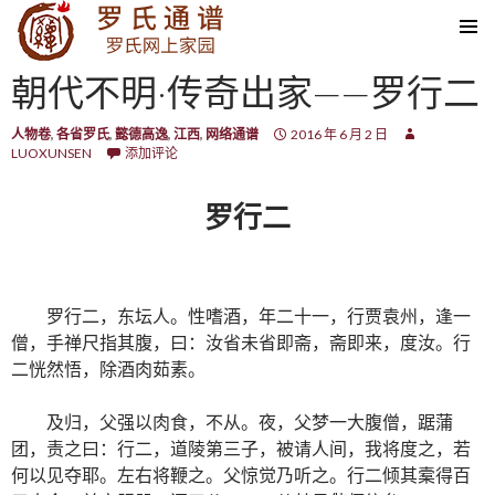
SKIP TO CONTENT
朝代不明·传奇出家——罗行二
人物卷
,
各省罗氏
,
懿德高逸
,
江西
,
网络通谱
2016 年 6 月 2 日
LUOXUNSEN
添加评论
罗行二
罗行二，东坛人。性嗜酒，年二十一，行贾袁州，逢一
僧，手禅尺指其腹，曰：汝省未省即斋，斋即来，度汝。行
二恍然悟，除酒肉茹素。
及归，父强以肉食，不从。夜，父梦一大腹僧，踞蒲
团，责之曰：行二，道陵第三子，被请人间，我将度之，若
何以见夺耶。左右将鞭之。父惊觉乃听之。行二倾其槖得百