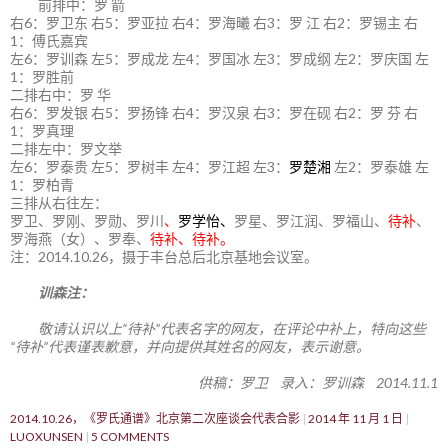
前排中：罗 箭
右6：罗卫东 右5：罗亚拉 右4：罗海曦 右3：罗 江 右2：罗锡主 右
1：傅氏嘉宾
左6：罗训森 左5：罗成龙 左4：罗国冰 左3：罗成纲 左2：罗庆国 左
1：罗胜前
二排右中：罗 华
右6：罗发银 右5：罗扬锋 右4：罗汉泉 右3：罗在砚 右2：罗 芬 右
1：罗真理
二排左中：罗文举
左6：罗泰贵 左5：罗树丰 左4：罗江超 左3：
罗楚湘
左2：罗泰雄 左
1：罗柏青
三排从右往左：
罗卫、罗刚、罗勋、罗川
、
罗学怡、
罗星、罗江润、罗福山、
待补
、
罗海燕（女）、罗奉、
待补、待补。
注：2014.10.26，摄于丰台总后北京基地会议室。
训森注：
敬请认识以上“待补”代表名字的网友，在评论中补上，特向这些
“待补”代表谨表歉意，并向提供其姓名的网友，表示谢意。
供稿：罗卫 录入：罗训森 2014.11.1
2014.10.26，《罗氏通谱》北京第二次座谈会代表合影
2014 年 11 月 1 日
LUOXUNSEN
5 COMMENTS