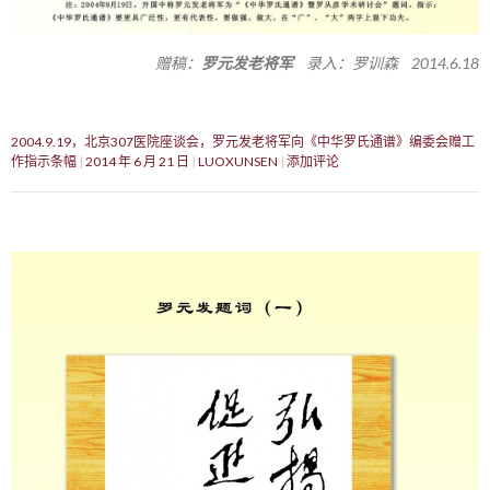
赠稿：
罗元发老将军
录入：罗训森 2014.6.18
2004.9.19，北京307医院座谈会，罗元发老将军向《中华罗氏通谱》编委会赠工
作指示条幅
2014 年 6 月 21 日
LUOXUNSEN
添加评论