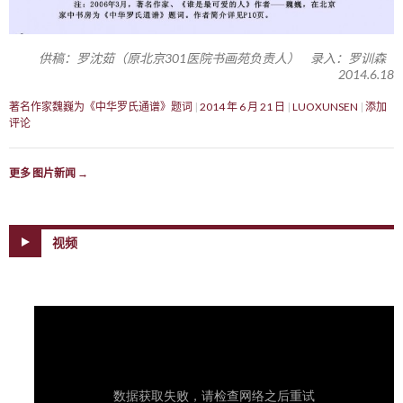
供稿：罗沈茹（原北京301医院书画苑负责人） 录入：罗训森
2014.6.18
著名作家魏巍为《中华罗氏通谱》题词
2014 年 6 月 21 日
LUOXUNSEN
添加
评论
更多 图片新闻
→
视频