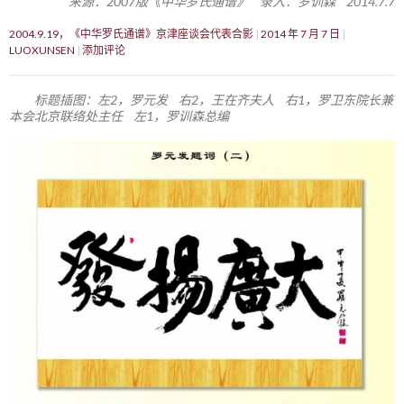
来源：2007版《中华罗氏通谱》 录入：罗训森 2014.7.7
2004.9.19，《中华罗氏通谱》京津座谈会代表合影
2014 年 7 月 7 日
LUOXUNSEN
添加评论
标题插图：左2，罗元发 右2，王在齐夫人 右1，罗卫东院长兼
本会北京联络处主任 左1，罗训森总编