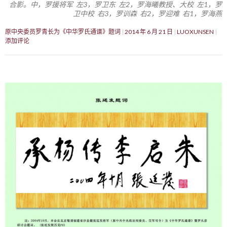
合影。中，罗援将军 左3，罗卫东 左2，罗海曦教授、大校 左1，罗
卫中校 右3，罗训森 右2，罗迎难 右1，罗海燕
原中央委员罗青长为《中华罗氏通谱》题词
2014 年 6 月 21 日
LUOXUNSEN
添加评论