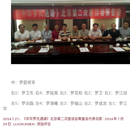
中：罗箭将军
右5：罗卫东 右4：罗延禹 右3：罗克和 右2：罗卫 右1：罗江润
左5：罗训森 左4：罗海曦 左3：罗福山 左2：罗成龙 左1：罗江
华
2014.7.27，《中华罗氏通谱》北京第二次座谈会筹备会代表合影
2014 年 7 月
29 日
LUOXUNSEN
添加评论