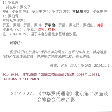
1：罗真理
二排左中：罗文举
左6：罗泰贵 左5：罗树丰 左4：罗江超 左3：
罗楚湘
左2：罗泰雄 左
1：罗柏青
三排从右往左：
罗卫、罗刚、罗勋、罗川
、
罗学怡、
罗星、罗江润、罗福山、
待补
、
罗海燕（女）、罗奉、
待补、待补。
注：2014.10.26，摄于丰台总后北京基地会议室。
训森注：
敬请认识以上“待补”代表名字的网友，在评论中补上，特向这些
“待补”代表谨表歉意，并向提供其姓名的网友，表示谢意。
供稿：罗卫 录入：罗训森 2014.11.1
2014.10.26，《罗氏通谱》北京第二次座谈会代表合影
2014 年 11 月 1 日
LUOXUNSEN
5 COMMENTS
2014.7.27，《中华罗氏通谱》北京第二次座谈
会筹备会代表合影