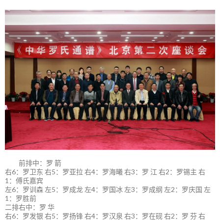
前排中：罗 箭
右6：罗卫东 右5：罗亚拉 右4：罗海曦 右3：罗 江 右2：罗锡主 右
1：傅氏嘉宾
左6：罗训森 左5：罗成龙 左4：罗国冰 左3：罗成纲 左2：罗庆国 左
1：罗胜前
二排右中：罗 华
右6：罗发银 右5：罗扬锋 右4：罗汉泉 右3：罗在砚 右2：罗 芬 右