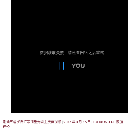
潮汕五邑罗氏汇宗祠重光晋主庆典视频
2015 年 3 月 16 日
LUOXUNSEN
添加
评论