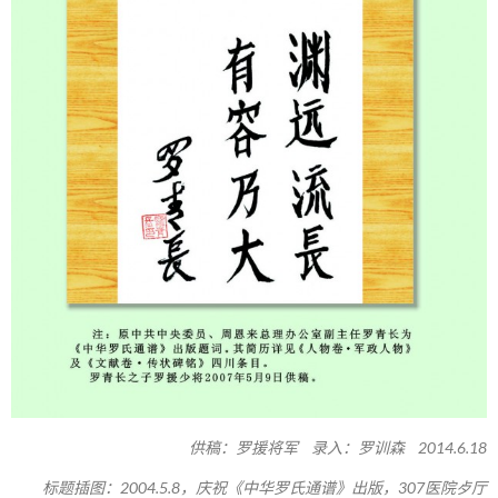
供稿：罗援将军 录入：罗训森 2014.6.18
标题插图：2004.5.8，庆祝《中华罗氏通谱》出版，307医院歺厅