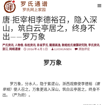
SKIP TO CONTENT
唐·拒宰相李德裕召，隐入深
山，筑白云亭居之，终身不
出——罗万象
严氏资讯
,
人物卷
,
各姓资讯
,
各省罗氏
,
懿德高逸
,
敦睦姓氏谱牒研究院
,
李氏资讯
,
浙江
,
网络通谱
2016 年 6 月 1 日
LUOXUNSEN
添加评论
罗万象
罗万象，分水人，隐于紫逻山，浙西观察使李德裕
（唐
宰相）
使人召之，万象更逃入深山，筑白云亭居之，终身不
出。（严为府）。