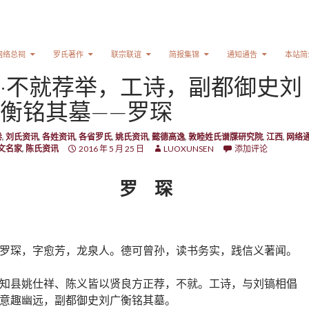
网络总祠
罗氏著作
联宗联谊
简报集锦
通知通告
本站简
·不就荐举，工诗，副都御史刘
衡铭其墓——罗琛
卷
,
刘氏资讯
,
各姓资讯
,
各省罗氏
,
姚氏资讯
,
懿德高逸
,
敦睦姓氏谱牒研究院
,
江西
,
网络
文名家
,
陈氏资讯
2016 年 5 月 25 日
LUOXUNSEN
添加评论
罗 琛
罗琛，字愈芳，龙泉人。德可曾孙，读书务实，践信义著闻。
知县姚仕祥、陈义皆以贤良方正荐，不就。工诗，与刘镐相倡
意趣幽远，副都御史刘广衡铭其墓。