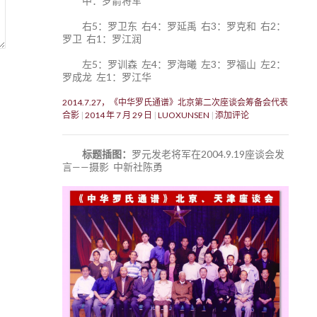
中：罗箭将军
右5：罗卫东 右4：罗延禹 右3：罗克和 右2：
罗卫 右1：罗江润
左5：罗训森 左4：罗海曦 左3：罗福山 左2：
罗成龙 左1：罗江华
2014.7.27，《中华罗氏通谱》北京第二次座谈会筹备会代表
合影
2014 年 7 月 29 日
LUOXUNSEN
添加评论
标题插图：
罗元发老将军在2004.9.19座谈会发
言——摄影 中新社陈勇