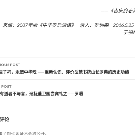
—
—《吉安府志
来源：2007年版《中华罗氏通谱》 录入：罗训森 2016.5.2
于福
IOUS POST
st navigation
屈子祠，永塑中华魂 ——重新认识、评价岳麓书院山长罗典的历史功绩
 POST
非有道者不与言，巡抚董卫国尝宾礼之——罗暘
评论
电子邮件地址不会被公开。