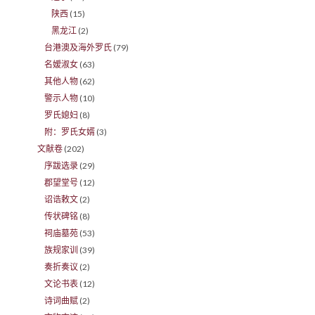
陕西
(15)
黑龙江
(2)
台港澳及海外罗氏
(79)
名嫒淑女
(63)
其他人物
(62)
警示人物
(10)
罗氏媳妇
(8)
附：罗氏女婿
(3)
文献卷
(202)
序跋选录
(29)
郡望堂号
(12)
诏诰敕文
(2)
传状碑铭
(8)
祠庙墓苑
(53)
族规家训
(39)
奏折奏议
(2)
文论书表
(12)
诗词曲赋
(2)