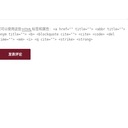
您可以使用这些
HTML
标签和属性：
<a href="" title=""> <abbr title="">
onym title=""> <b> <blockquote cite=""> <cite> <code> <del
time=""> <em> <i> <q cite=""> <strike> <strong>