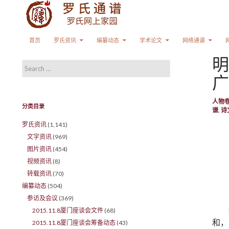
Search
SKIP TO CONTENT
首页
罗氏资讯
编纂动态
学术论文
网络通谱
明
Search for:
广
人物
分类目录
谱
,
诗
罗氏资讯
(1,141)
文字资讯
(969)
图片资讯
(454)
视频资讯
(8)
转载资讯
(70)
编纂动态
(504)
参访及会议
(369)
2015.11.8厦门座谈会文件
(68)
和，
2015.11.8厦门座谈会筹备动态
(43)