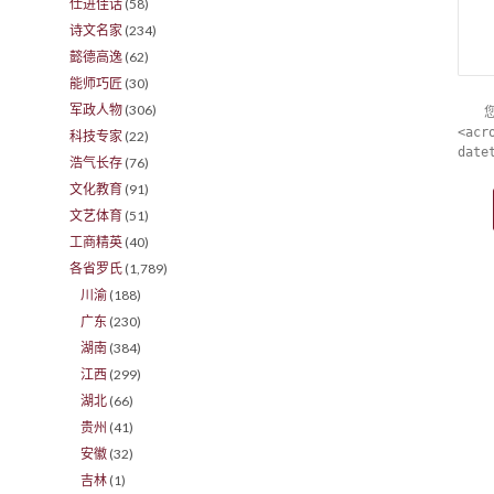
仕进佳话
(58)
诗文名家
(234)
懿德高逸
(62)
能师巧匠
(30)
军政人物
(306)
<acr
科技专家
(22)
date
浩气长存
(76)
文化教育
(91)
文艺体育
(51)
工商精英
(40)
各省罗氏
(1,789)
川渝
(188)
广东
(230)
湖南
(384)
江西
(299)
湖北
(66)
贵州
(41)
安徽
(32)
吉林
(1)