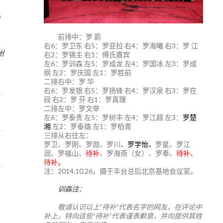
》
前排中：罗 箭
5
右6：罗卫东 右5：罗亚拉 右4：罗海曦 右3：罗 江
州
右2：罗锡主 右1：傅氏嘉宾
左6：罗训森 左5：罗成龙 左4：罗国冰 左3：罗成
纲 左2：罗庆国 左1：罗胜前
二排右中：罗 华
右6：罗发银 右5：罗扬锋 右4：罗汉泉 右3：罗在
砚 右2：罗 芬 右1：罗真理
二排左中：罗文举
左6：罗泰贵 左5：罗树丰 左4：罗江超 左3：
罗楚
湘
左2：罗泰雄 左1：罗柏青
三排从右往左：
罗卫、罗刚、罗勋、罗川
、
罗学怡、
罗星、罗江
润、罗福山、
待补
、罗海燕（女）、罗奉、
待补、
待补。
注：2014.10.26，摄于丰台总后北京基地会议室。
训森注：
敬请认识以上“待补”代表名字的网友，在评论中
补上，特向这些“待补”代表谨表歉意，并向提供其姓