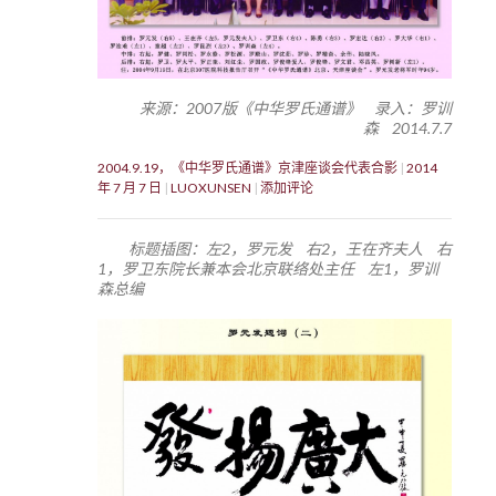
来源：2007版《中华罗氏通谱》 录入：罗训
森 2014.7.7
2004.9.19，《中华罗氏通谱》京津座谈会代表合影
2014
年 7 月 7 日
LUOXUNSEN
添加评论
标题插图：左2，罗元发 右2，王在齐夫人 右
1，罗卫东院长兼本会北京联络处主任 左1，罗训
森总编