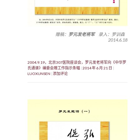
赠稿：
罗元发老将军
录入：罗训森
2014.6.18
2004.9.19，北京307医院座谈会，罗元发老将军向《中华罗
氏通谱》编委会赠工作指示条幅
2014 年 6 月 21 日
LUOXUNSEN
添加评论