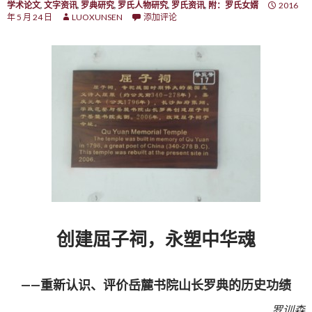
学术论文
,
文字资讯
,
罗典研究
,
罗氏人物研究
,
罗氏资讯
,
附：罗氏女婿
2016
年 5 月 24 日
LUOXUNSEN
添加评论
创建屈子祠，永塑中华魂
——重新认识、评价岳麓书院山长罗典的历史功绩
罗训森