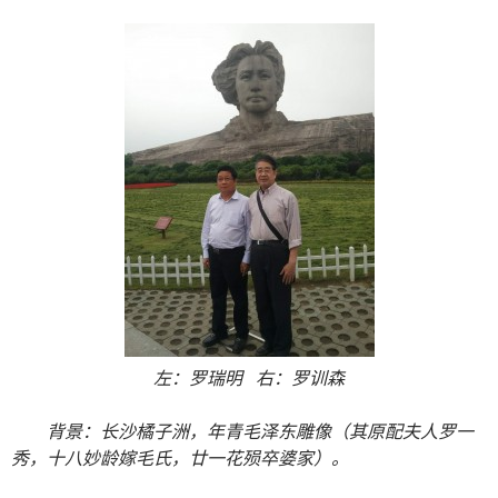
左：罗瑞明 右：罗训森
背景：长沙橘子洲，年青毛泽东雕像（其原配夫人罗一
秀，十八妙龄嫁毛氏，廿一花殒卒婆家）。