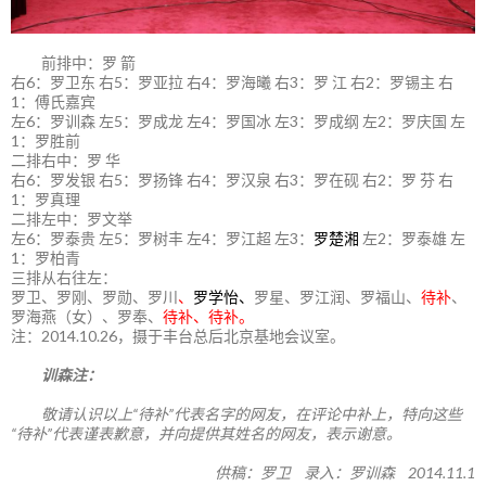
前排中：罗 箭
右6：罗卫东 右5：罗亚拉 右4：罗海曦 右3：罗 江 右2：罗锡主 右
1：傅氏嘉宾
左6：罗训森 左5：罗成龙 左4：罗国冰 左3：罗成纲 左2：罗庆国 左
1：罗胜前
二排右中：罗 华
右6：罗发银 右5：罗扬锋 右4：罗汉泉 右3：罗在砚 右2：罗 芬 右
1：罗真理
二排左中：罗文举
左6：罗泰贵 左5：罗树丰 左4：罗江超 左3：
罗楚湘
左2：罗泰雄 左
1：罗柏青
三排从右往左：
罗卫、罗刚、罗勋、罗川
、
罗学怡、
罗星、罗江润、罗福山、
待补
、
罗海燕（女）、罗奉、
待补、待补。
注：2014.10.26，摄于丰台总后北京基地会议室。
训森注：
敬请认识以上“待补”代表名字的网友，在评论中补上，特向这些
“待补”代表谨表歉意，并向提供其姓名的网友，表示谢意。
供稿：罗卫 录入：罗训森 2014.11.1