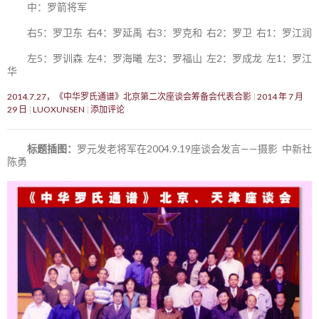
中：罗箭将军
右5：罗卫东 右4：罗延禹 右3：罗克和 右2：罗卫 右1：罗江润
左5：罗训森 左4：罗海曦 左3：罗福山 左2：罗成龙 左1：罗江
华
2014.7.27，《中华罗氏通谱》北京第二次座谈会筹备会代表合影
2014 年 7 月
29 日
LUOXUNSEN
添加评论
标题插图：
罗元发老将军在2004.9.19座谈会发言——摄影 中新社
陈勇