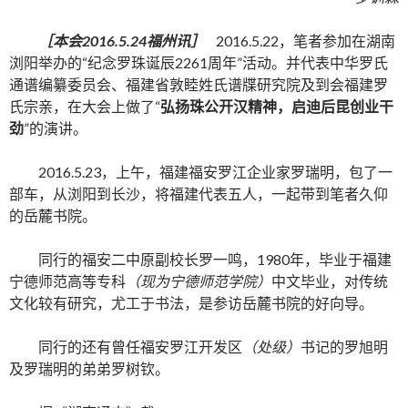
［本会2016.5.24福州讯］
2016.5.22，笔者参加在湖南
浏阳举办的“纪念罗珠诞辰2261周年”活动。并代表中华罗氏
通谱编纂委员会、福建省敦睦姓氏谱牒研究院及到会福建罗
氏宗亲，在大会上做了“
弘扬珠公开汉精神，启迪后昆创业干
劲
”的演讲。
2016.5.23，上午，福建福安罗江企业家罗瑞明，包了一
部车，从浏阳到长沙，将福建代表五人，一起带到笔者久仰
的岳麓书院。
同行的福安二中原副校长罗一鸣，1980年，毕业于福建
宁德师范高等专科
（现为宁德师范学院）
中文毕业，对传统
文化较有研究，尤工于书法，是参访岳麓书院的好向导。
同行的还有曾任福安罗江开发区
（处级）
书记的罗旭明
及罗瑞明的弟弟罗树钦。