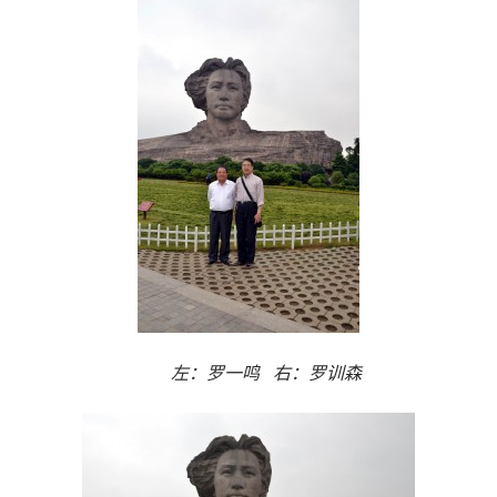
左：罗一鸣 右：罗训森