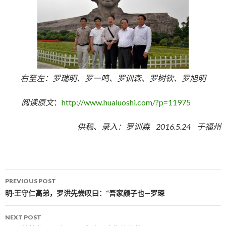
右至左：罗瑞明、罗一鸣、罗训森、罗树钦、罗旭明
阅读原文
：
http://www.hualuoshi.com/?p=11975
供稿、录入：罗训森 2016.5.24 于福州
PREVIOUS POST
Post navigation
明·王守仁高弟，罗洪先尝叹曰：“吾家颜子也—罗琛
NEXT POST