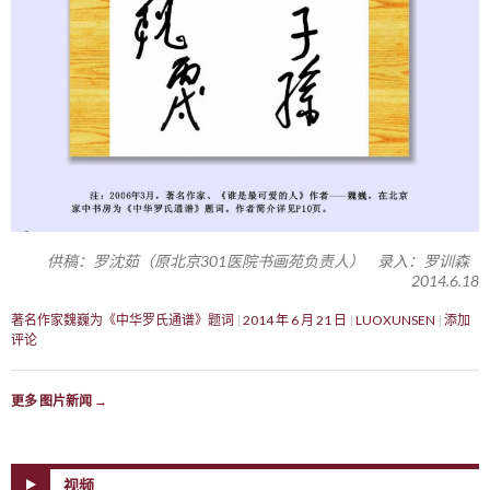
供稿：罗沈茹（原北京301医院书画苑负责人） 录入：罗训森
2014.6.18
著名作家魏巍为《中华罗氏通谱》题词
2014 年 6 月 21 日
LUOXUNSEN
添加
评论
更多 图片新闻
→
视频