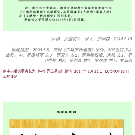
供稿：罗援将军 录入：罗训森 2014.6.18
标题插图：2004.5.8，庆祝《中华罗氏通谱》出版，307医院歺厅
合影。中，罗援将军 左3，罗卫东 左2，罗海曦教授、大校 左1，罗
卫中校 右3，罗训森 右2，罗迎难 右1，罗海燕
原中央委员罗青长为《中华罗氏通谱》题词
2014 年 6 月 21 日
LUOXUNSEN
添加评论