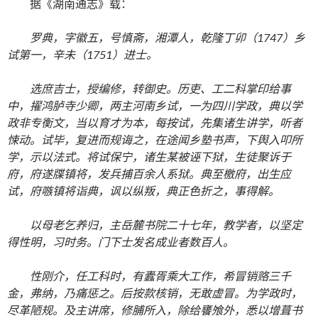
据
《湖南通志》载：
罗典，字徽五，号慎斋，湘潭人，乾隆丁卯（1747）乡
试第一，辛未（1751）进士。
选庶吉士，授编修，转御史。历吏、工二科掌印给事
中，擢鸿胪寺少卿，两主河南乡试，一为四川学政，典以学
政非专衡文，当以育才为本，每按试，先集诸生讲学，听者
悚动。试毕，复进而规诲之，在途闻乡塾书声，下舆入叩所
学，示以法式。将试保宁，诸生某被诬下狱，生徒聚诉于
府，府遂牒镇将，发兵捕百余人系狱。典至檄府，出生应
试，府嗾镇将诣典，讽以纵叛，典正色折之，事得解。
以母老乞养归，主岳麓书院二十七年，教学者，以坚定
得性明，习时务。门下士发名成业者数百人。
性刚介，任工科时，有蠹胥乘大工作，希冒销赂三千
金，弗纳，乃痛惩之。后按款核销，无敢虚冒。为学政时，
尽革陋规。及主讲席，修脯所入，除给饔飧外，悉以增葺书