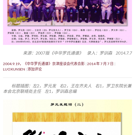
来源：2007版《中华罗氏通谱》 录入：罗训森 2014.7.7
2004.9.19，《中华罗氏通谱》京津座谈会代表合影
2014 年 7 月 7 日
LUOXUNSEN
添加评论
标题插图：左2，罗元发 右2，王在齐夫人 右1，罗卫东院长兼
本会北京联络处主任 左1，罗训森总编