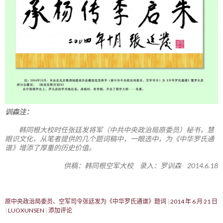
训森注：
韩同根大校时任张廷发将军（中共中央政治局原委员）秘书，慧
眼识文化，从笔者提供的几个题词稿中，一眼选中，为《中华罗氏通
谱》增添了厚重的历史价值。
供稿：韩同根空军大校 录入：罗训森 2014.6.18
原中央政治局委员、空军司令张廷发为《中华罗氏通谱》题词
2014 年 6 月 21 日
LUOXUNSEN
添加评论