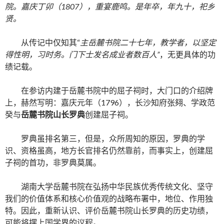
院。嘉庆丁卯（1807），重宴鹿鸣。是年卒，年九十，祀乡
贤。
从传记中仅知其“
主岳麓书院二十七年
，教学者，以坚定
得性明，习时务。门下士发名成业者数百人
”
，无更具体的功
绩记载。
在参访内建于岳麓书院中的屈子祠时，大门口的介绍牌
上，赫然写明：嘉庆元年（1796），长沙知府张翗、学政范
癸与
岳麓书院山长罗典
创建屈子祠。
罗典虽排名第三，但是，众所周知的原因，罗典的学
识、资格虽高，地方长官排名仍然靠前，而事实上，创建屈
子祠的首功，非罗典莫属。
湖南大学岳麓书院在弘扬中华民族优秀传统文化、坚守
我们的价值体系和核心价值观的战略布署中，地位、作用独
特。因此，重新认识、评价岳麓书院山长罗典的历史功绩，
可能将摆上国学界的议程。