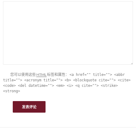
您可以使用这些
HTML
标签和属性：
<a href="" title=""> <abbr
title=""> <acronym title=""> <b> <blockquote cite=""> <cite>
<code> <del datetime=""> <em> <i> <q cite=""> <strike>
<strong>