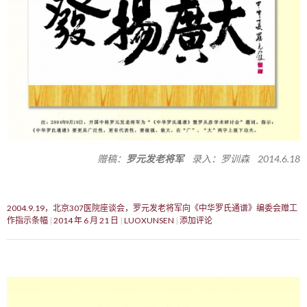
赠稿：
罗元发老将军
录入：罗训森 2014.6.18
2004.9.19，北京307医院座谈会，罗元发老将军向《中华罗氏通谱》编委会赠工
作指示条幅
2014 年 6 月 21 日
LUOXUNSEN
添加评论