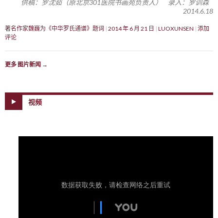
供稿：罗沈茹（原北京301医院书画苑负责人） 录入：罗训森
2014.6.18
著名作家魏巍为《中华罗氏通谱》题词
2014 年 6 月 21 日
LUOXUNSEN
添加
评论
更多 图片新闻
→
视频