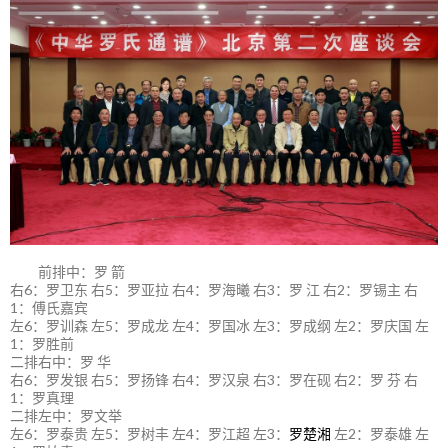
前排中：罗 箭
右6：罗卫东 右5：罗亚拉 右4：罗海曦 右3：罗 江 右2：罗锡主 右
1：傅氏嘉宾
左6：罗训森 左5：罗成龙 左4：罗国冰 左3：罗成纲 左2：罗庆国 左
1：罗胜前
二排右中：罗 华
右6：罗发银 右5：罗扬锋 右4：罗汉泉 右3：罗在砚 右2：罗 芬 右
1：罗真理
二排左中：罗文举
左6：罗泰贵 左5：罗树丰 左4：罗江超 左3：
罗楚湘
左2：罗泰雄 左