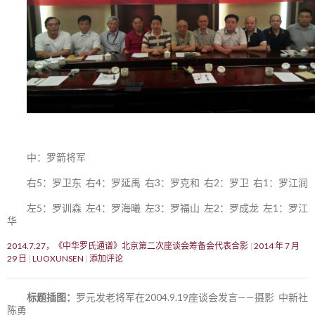
中：罗箭将军
右5：罗卫东 右4：罗延禹 右3：罗克和 右2：罗卫 右1：罗江润
左5：罗训森 左4：罗海曦 左3：罗福山 左2：罗成龙 左1：罗江
华
2014.7.27，《中华罗氏通谱》北京第二次座谈会筹备会代表合影
2014 年 7 月
29 日
LUOXUNSEN
添加评论
标题插图：
罗元发老将军在2004.9.19座谈会发言——摄影 中新社
陈勇