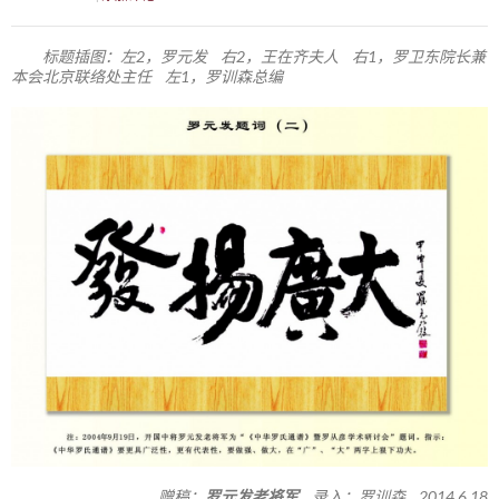
标题插图：左2，罗元发 右2，王在齐夫人 右1，罗卫东院长兼
本会北京联络处主任 左1，罗训森总编
赠稿：
罗元发老将军
录入：罗训森 2014.6.18