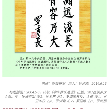
供稿：罗援将军 录入：罗训森 2014.6.18
标题插图：2004.5.8，庆祝《中华罗氏通谱》出版，307医院歺厅
合影。中，罗援将军 左3，罗卫东 左2，罗海曦教授、大校 左1，罗
卫中校 右3，罗训森 右2，罗迎难 右1，罗海燕