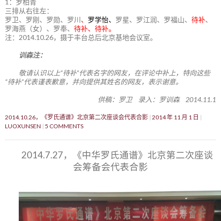
1：罗柏青
三排从右往左：
罗卫、罗刚、罗勋、罗川
、
罗学怡、
罗星、罗江润、罗福山、
待补
、
罗海燕（女）、罗奉、
待补、待补。
注：2014.10.26，摄于丰台总后北京基地会议室。
训森注：
敬请认识以上“待补”代表名字的网友，在评论中补上，特向这些
“待补”代表谨表歉意，并向提供其姓名的网友，表示谢意。
供稿：罗卫 录入：罗训森 2014.11.1
2014.10.26，《罗氏通谱》北京第二次座谈会代表合影
2014 年 11 月 1 日
LUOXUNSEN
5 COMMENTS
2014.7.27，《中华罗氏通谱》北京第二次座谈
会筹备会代表合影