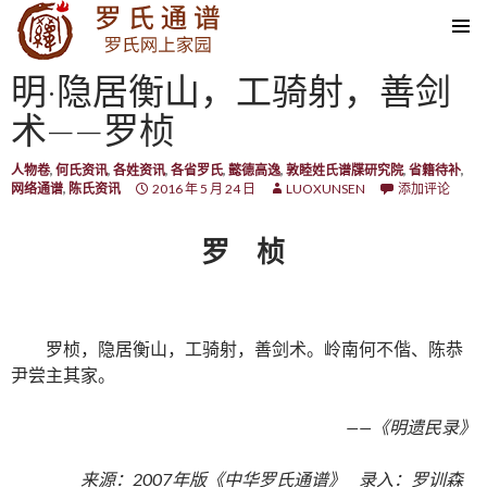
SKIP TO CONTENT
明·隐居衡山，工骑射，善剑
术——罗桢
人物卷
,
何氏资讯
,
各姓资讯
,
各省罗氏
,
懿德高逸
,
敦睦姓氏谱牒研究院
,
省籍待补
,
网络通谱
,
陈氏资讯
2016 年 5 月 24 日
LUOXUNSEN
添加评论
罗 桢
罗桢，隐居衡山，工骑射，善剑术。岭南何不偕、陈恭
尹尝主其家。
——《明遗民录》
来源：2007年版《中华罗氏通谱》 录入：罗训森