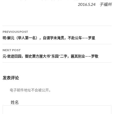
2016.5.24 于福州
PREVIOUS POST
Post navigation
明·解元（举人第一名），自谓学未淹贯，不赴公车——罗星
NEXT POST
元·敛迹田园，御史萧方崖大书“东园”二字，匾其别业——罗敬
发表评论
电子邮件地址不会被公开。
姓名