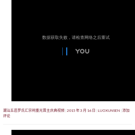
潮汕五邑罗氏汇宗祠重光晋主庆典视频
2015 年 3 月 16 日
LUOXUNSEN
添加
评论