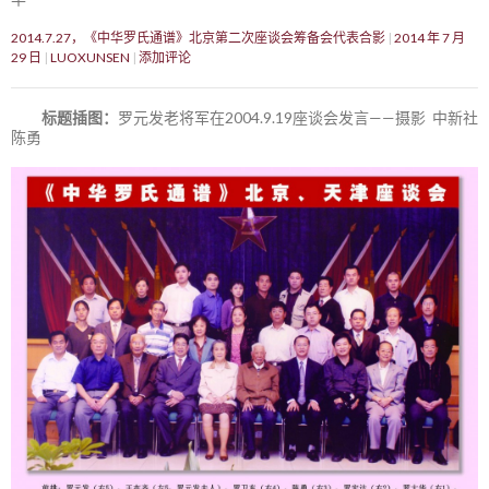
2014.7.27，《中华罗氏通谱》北京第二次座谈会筹备会代表合影
2014 年 7 月
29 日
LUOXUNSEN
添加评论
标题插图：
罗元发老将军在2004.9.19座谈会发言——摄影 中新社
陈勇