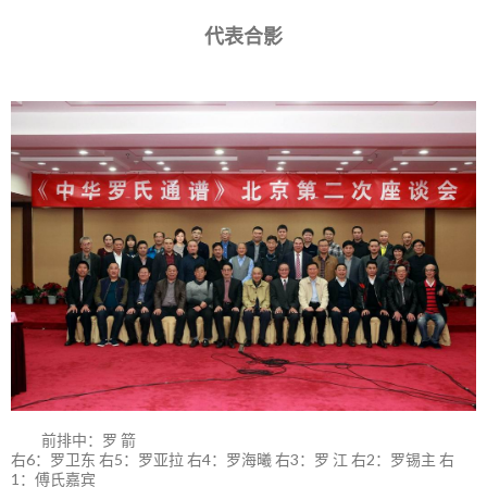
代表合影
前排中：罗 箭
右6：罗卫东 右5：罗亚拉 右4：罗海曦 右3：罗 江 右2：罗锡主 右
1：傅氏嘉宾