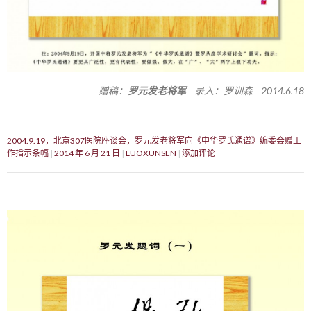
赠稿：
罗元发老将军
录入：罗训森 2014.6.18
2004.9.19，北京307医院座谈会，罗元发老将军向《中华罗氏通谱》编委会赠工
作指示条幅
2014 年 6 月 21 日
LUOXUNSEN
添加评论