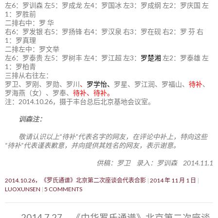
左6：罗训森 左5：罗成龙 左4：罗国冰 左3：罗成纲 左2：罗庆国 左
1：罗胜前
二排右中：罗 华
右6：罗发银 右5：罗扬锋 右4：罗汉泉 右3：罗在砚 右2：罗 芬 右
1：罗真理
二排左中：罗文举
左6：罗泰贵 左5：罗树丰 左4：罗江超 左3：
罗楚湘
左2：罗泰雄 左
1：罗柏青
三排从右往左：
罗卫、罗刚、罗勋、罗川
、
罗学怡、
罗星、罗江润、罗福山、
待补
、
罗海燕（女）、罗奉、
待补、待补。
注：2014.10.26，摄于丰台总后北京基地会议室。
训森注：
敬请认识以上“待补”代表名字的网友，在评论中补上，特向这些
“待补”代表谨表歉意，并向提供其姓名的网友，表示谢意。
供稿：罗卫 录入：罗训森 2014.11.1
2014.10.26，《罗氏通谱》北京第二次座谈会代表合影
2014 年 11 月 1 日
LUOXUNSEN
5 COMMENTS
2014.7.27，《中华罗氏通谱》北京第二次座谈