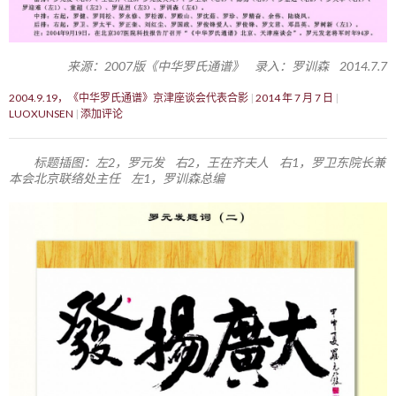
来源：2007版《中华罗氏通谱》 录入：罗训森 2014.7.7
2004.9.19，《中华罗氏通谱》京津座谈会代表合影
2014 年 7 月 7 日
LUOXUNSEN
添加评论
标题插图：左2，罗元发 右2，王在齐夫人 右1，罗卫东院长兼
本会北京联络处主任 左1，罗训森总编