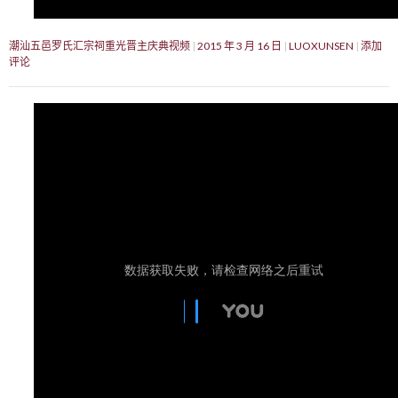
潮汕五邑罗氏汇宗祠重光晋主庆典视频
2015 年 3 月 16 日
LUOXUNSEN
添加
评论