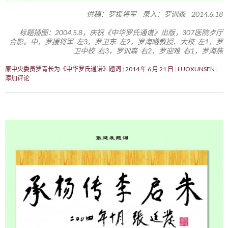
供稿：罗援将军 录入：罗训森 2014.6.18
标题插图：2004.5.8，庆祝《中华罗氏通谱》出版，307医院歺厅
合影。中，罗援将军 左3，罗卫东 左2，罗海曦教授、大校 左1，罗
卫中校 右3，罗训森 右2，罗迎难 右1，罗海燕
原中央委员罗青长为《中华罗氏通谱》题词
2014 年 6 月 21 日
LUOXUNSEN
添加评论