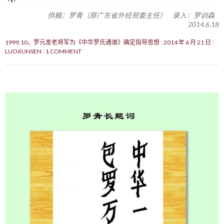
供稿：罗青（原广东省外经贸委主任） 录入：罗训森
2014.6.18
1999.10，罗元发老将军为《中华罗氏通谱》确定指导思想
2014 年 6 月 21 日
LUOXUNSEN
1 COMMENT