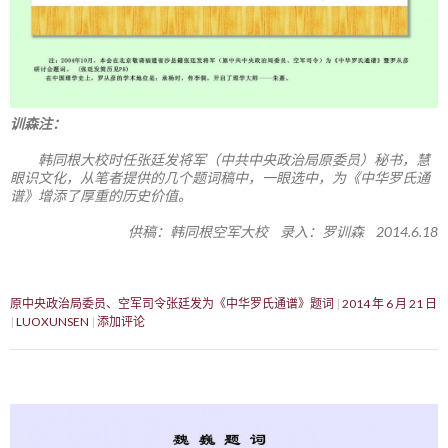
训森注：
韩同根大校时任张廷发将军（中共中央政治局原委员）秘书，慧
眼识文化，从笔者提供的几个题词稿中，一眼选中，为《中华罗氏通
谱》增添了厚重的历史价值。
供稿：韩同根空军大校 录入：罗训森 2014.6.18
原中央政治局委员、空军司令张廷发为《中华罗氏通谱》题词
2014 年 6 月 21 日
LUOXUNSEN
添加评论