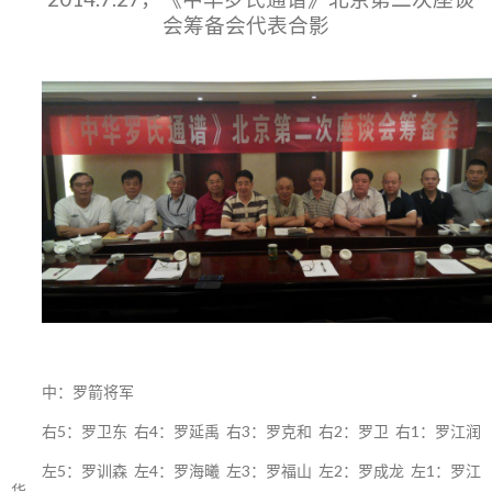
会筹备会代表合影
中：罗箭将军
右5：罗卫东 右4：罗延禹 右3：罗克和 右2：罗卫 右1：罗江润
左5：罗训森 左4：罗海曦 左3：罗福山 左2：罗成龙 左1：罗江
华