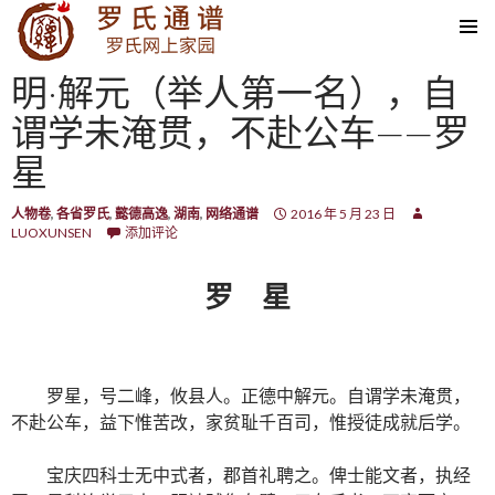
SKIP TO CONTENT
明·解元（举人第一名），自
谓学未淹贯，不赴公车——罗
星
人物卷
,
各省罗氏
,
懿德高逸
,
湖南
,
网络通谱
2016 年 5 月 23 日
LUOXUNSEN
添加评论
罗 星
罗星，号二峰，攸县人。正德中解元。自谓学未淹贯，
不赴公车，益下惟苦改，家贫耻千百司，惟授徒成就后学。
宝庆四科士无中式者，郡首礼聘之。俾士能文者，执经