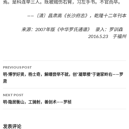
焉。是科连举三人。既被贼伤右臂，习左手书。不官而卒。
——〔清〕昌肃高《长沙府志》，乾隆十二年刊本
来源：2007年版《中华罗氏通谱》 录入：罗训森
2016.5.23 于福州
PREVIOUS POST
Post navigation
明·博学好贤，杨士奇，解缙尝举不就，创“凝翠楼”于谢家岭右——罗
肃
NEXT POST
明·隐居衡山，工骑射，善剑术——罗桢
发表评论