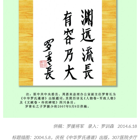
供稿：罗援将军 录入：罗训森 2014.6.18
标题插图：2004.5.8，庆祝《中华罗氏通谱》出版，307医院歺厅