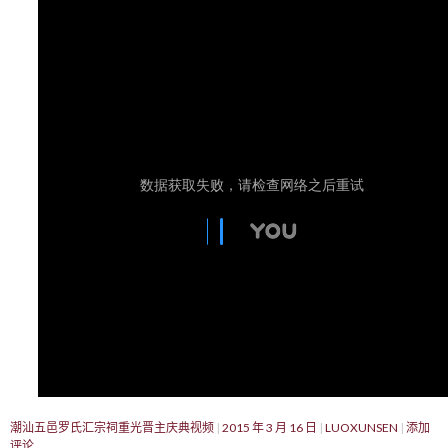
潮汕五邑罗氏汇宗祠重光晋主庆典视频
2015 年 3 月 16 日
LUOXUNSEN
添加
评论