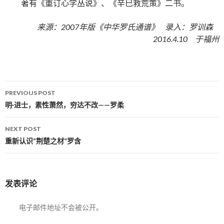
著有《重订心学丛说》、《辛巳救荒策》二书。
来源：2007年版《中华罗氏通谱》 录入：罗训森
2016.4.10 于福州
PREVIOUS POST
Post navigation
明·进士，素性萧然，穷达不改——罗柔
NEXT POST
重新认识“荆楚之材”罗含
发表评论
电子邮件地址不会被公开。