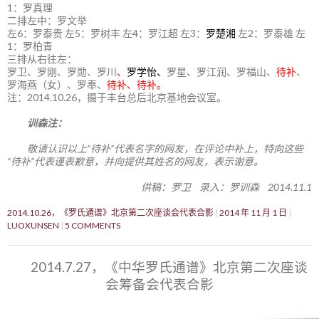
1：罗真理
二排左中：罗文举
左6：罗泰贵 左5：罗树丰 左4：罗江超 左3：
罗楚湘
左2：罗泰雄 左
1：罗柏青
三排从右往左：
罗卫、罗刚、罗勋、罗川
、
罗学怡、
罗星、罗江润、罗福山、
待补
、
罗海燕（女）、罗奉、
待补、待补。
注：2014.10.26，摄于丰台总后北京基地会议室。
训森注：
敬请认识以上“待补”代表名字的网友，在评论中补上，特向这些
“待补”代表谨表歉意，并向提供其姓名的网友，表示谢意。
供稿：罗卫 录入：罗训森 2014.11.1
2014.10.26，《罗氏通谱》北京第二次座谈会代表合影
2014 年 11 月 1 日
LUOXUNSEN
5 COMMENTS
2014.7.27，《中华罗氏通谱》北京第二次座谈
会筹备会代表合影