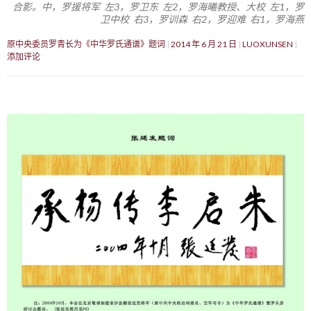
合影。中，罗援将军 左3，罗卫东 左2，罗海曦教授、大校 左1，罗
卫中校 右3，罗训森 右2，罗迎难 右1，罗海燕
原中央委员罗青长为《中华罗氏通谱》题词
2014 年 6 月 21 日
LUOXUNSEN
添加评论