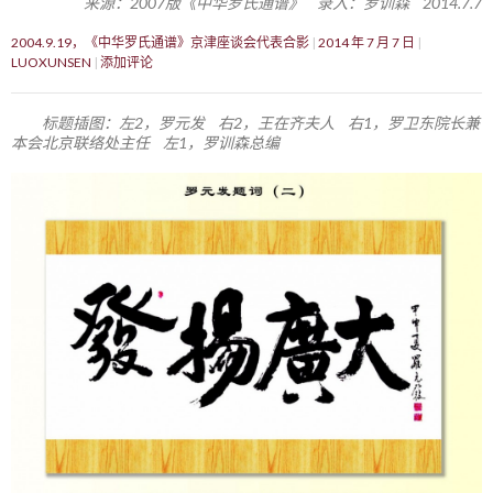
来源：2007版《中华罗氏通谱》 录入：罗训森 2014.7.7
2004.9.19，《中华罗氏通谱》京津座谈会代表合影
2014 年 7 月 7 日
LUOXUNSEN
添加评论
标题插图：左2，罗元发 右2，王在齐夫人 右1，罗卫东院长兼
本会北京联络处主任 左1，罗训森总编