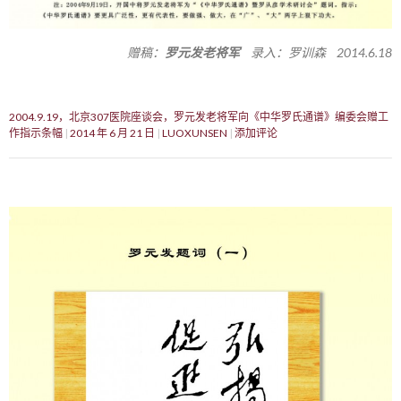
赠稿：
罗元发老将军
录入：罗训森 2014.6.18
2004.9.19，北京307医院座谈会，罗元发老将军向《中华罗氏通谱》编委会赠工
作指示条幅
2014 年 6 月 21 日
LUOXUNSEN
添加评论