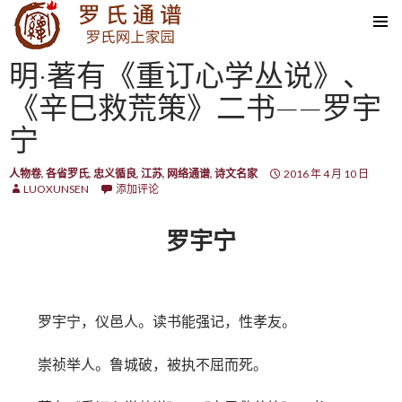
SKIP TO CONTENT
明·著有《重订心学丛说》、
《辛巳救荒策》二书——罗宇
宁
人物卷
,
各省罗氏
,
忠义循良
,
江苏
,
网络通谱
,
诗文名家
2016 年 4 月 10 日
LUOXUNSEN
添加评论
罗宇宁
罗宇宁，仪邑人。读书能强记，性孝友。
崇祯举人。鲁城破，被执不屈而死。