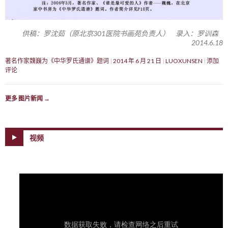
供稿：罗沈茹（原北京301医院书画苑负责人） 录入：罗训森
2014.6.18
著名作家魏巍为《中华罗氏通谱》题词
2014 年 6 月 21 日
LUOXUNSEN
添加
评论
更多 图片新闻
→
视频