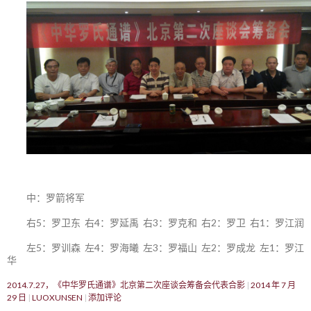
中：罗箭将军
右5：罗卫东 右4：罗延禹 右3：罗克和 右2：罗卫 右1：罗江润
左5：罗训森 左4：罗海曦 左3：罗福山 左2：罗成龙 左1：罗江
华
2014.7.27，《中华罗氏通谱》北京第二次座谈会筹备会代表合影
2014 年 7 月
29 日
LUOXUNSEN
添加评论