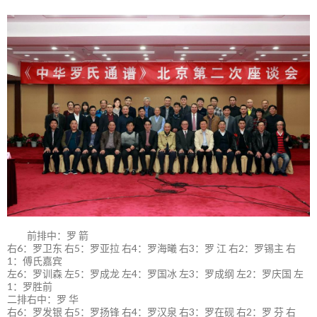
前排中：罗 箭
右6：罗卫东 右5：罗亚拉 右4：罗海曦 右3：罗 江 右2：罗锡主 右
1：傅氏嘉宾
左6：罗训森 左5：罗成龙 左4：罗国冰 左3：罗成纲 左2：罗庆国 左
1：罗胜前
二排右中：罗 华
右6：罗发银 右5：罗扬锋 右4：罗汉泉 右3：罗在砚 右2：罗 芬 右