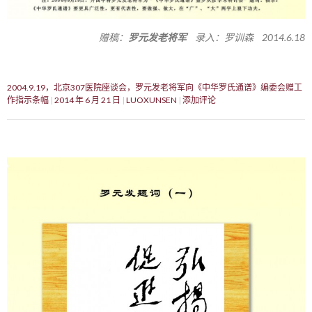
赠稿：
罗元发老将军
录入：罗训森 2014.6.18
2004.9.19，北京307医院座谈会，罗元发老将军向《中华罗氏通谱》编委会赠工
作指示条幅
2014 年 6 月 21 日
LUOXUNSEN
添加评论