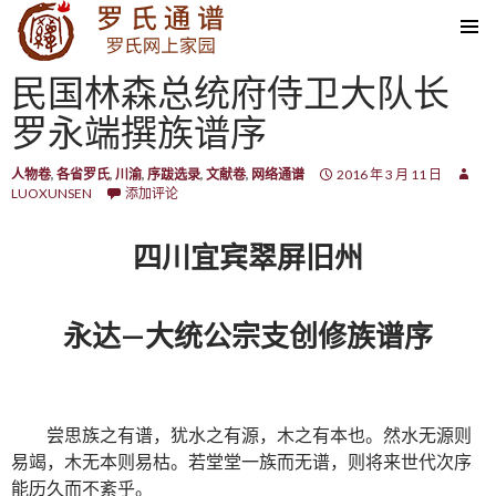
SKIP TO CONTENT
民国林森总统府侍卫大队长
罗永端撰族谱序
人物卷
,
各省罗氏
,
川渝
,
序跋选录
,
文献卷
,
网络通谱
2016 年 3 月 11 日
LUOXUNSEN
添加评论
四川宜宾翠屏旧州
永达—大统公宗支创修族谱序
尝思族之有谱，犹水之有源，木之有本也。然水无源则
易竭，木无本则易枯。若堂堂一族而无谱，则将来世代次序
能历久而不紊乎。