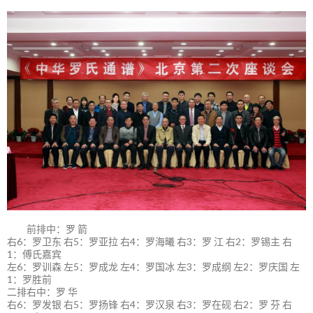
前排中：罗 箭
右6：罗卫东 右5：罗亚拉 右4：罗海曦 右3：罗 江 右2：罗锡主 右
1：傅氏嘉宾
左6：罗训森 左5：罗成龙 左4：罗国冰 左3：罗成纲 左2：罗庆国 左
1：罗胜前
二排右中：罗 华
右6：罗发银 右5：罗扬锋 右4：罗汉泉 右3：罗在砚 右2：罗 芬 右