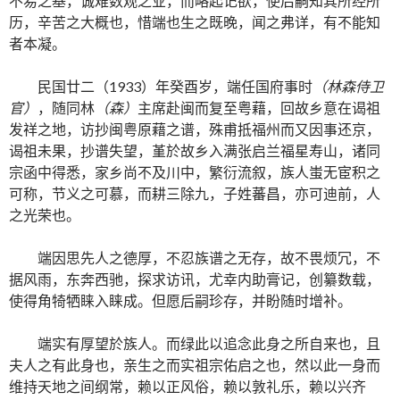
不易之基，诚难数观之业，而略起记欲，使后嗣知其所经所
历，辛苦之大概也，惜端也生之既晚，闻之弗详，有不能知
者本凝。
民国廿二（1933）年癸酉岁，端任国府事时
（林森侍卫
官）
，随同林
（森）
主席赴闽而复至粤藉，回故乡意在谒祖
发祥之地，访抄闽粤原藉之谱，殊甫抵福州而又因事还京，
谒祖未果，抄谱失望，堇於故乡入满张启兰福星寿山，诸同
宗函中得悉，家乡尚不及川中，繁衍流叙，族人蚩无宦积之
可称，节义之可慕，而耕三除九，子姓蕃昌，亦可迪前，人
之光荣也。
端因思先人之德厚，不忍族谱之无存，故不畏烦冗，不
据风雨，东奔西驰，探求访讯，尤幸内助膏记，创纂数载，
使得角犄牺睐入睐成。但愿后嗣珍存，并盼随时增补。
端实有厚望於族人。而绿此以追念此身之所自来也，且
夫人之有此身也，亲生之而实祖宗佑启之也，然以此一身而
维持天地之间纲常，赖以正风俗，赖以敦礼乐，赖以兴齐