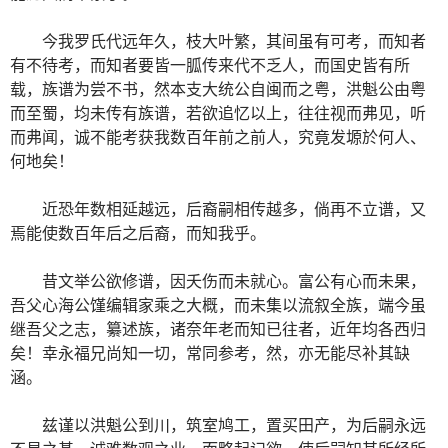
今我罗氏代远年久，枝大叶繁，其间虽有可考，而知者
有不待考，而知者要皆一胍传来代不乏人，而国史皆有所
载，族谱为尝不书，然本支大统公自闽而之粤，洪魁公由粤
而至蜀，均未传有族谱，若欲追忆以上，往往视而弗见，听
而弗闻，诚不能考获我数百年前之前人，究竟发塬於何人、
何地矣！
近恐年数相延越远，后裔嗣相传越多，倘再不立谱，又
焉能使数百年后之后裔，而知我乎。
昔文举公欲修谱，因夭伤而未就心。富公有心而未果，
吾父心海公馑编辑家乘之大概，而未集以流叙全族，端今虽
继吾父之志，纂述族，诸奈年老而知已往者，近年均各西归
矣！幸永福兄尚知一切，常同参考，然，亦无能尽补其缺
涵。
兹谨以洪魁公到川，筑室鸠工，置买田产，为后嗣永远