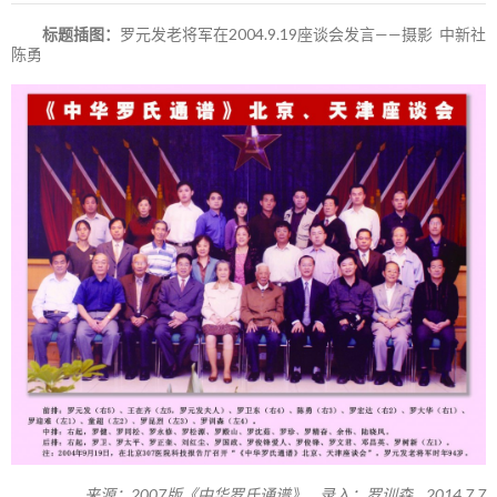
标题插图：
罗元发老将军在2004.9.19座谈会发言——摄影 中新社
陈勇
来源：2007版《中华罗氏通谱》 录入：罗训森 2014.7.7