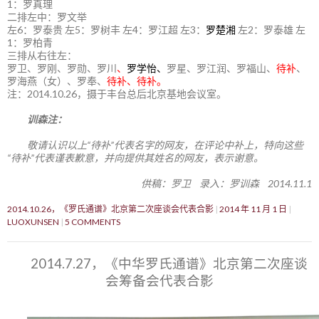
1：罗真理
二排左中：罗文举
左6：罗泰贵 左5：罗树丰 左4：罗江超 左3：
罗楚湘
左2：罗泰雄 左
1：罗柏青
三排从右往左：
罗卫、罗刚、罗勋、罗川
、
罗学怡、
罗星、罗江润、罗福山、
待补
、
罗海燕（女）、罗奉、
待补、待补。
注：2014.10.26，摄于丰台总后北京基地会议室。
训森注：
敬请认识以上“待补”代表名字的网友，在评论中补上，特向这些
“待补”代表谨表歉意，并向提供其姓名的网友，表示谢意。
供稿：罗卫 录入：罗训森 2014.11.1
2014.10.26，《罗氏通谱》北京第二次座谈会代表合影
2014 年 11 月 1 日
LUOXUNSEN
5 COMMENTS
2014.7.27，《中华罗氏通谱》北京第二次座谈
会筹备会代表合影