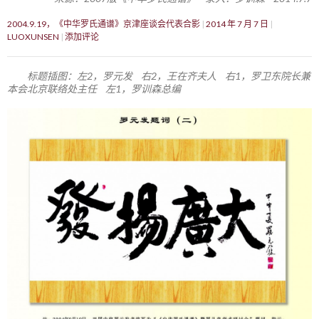
2004.9.19，《中华罗氏通谱》京津座谈会代表合影
2014 年 7 月 7 日
LUOXUNSEN
添加评论
标题插图：左2，罗元发 右2，王在齐夫人 右1，罗卫东院长兼
本会北京联络处主任 左1，罗训森总编