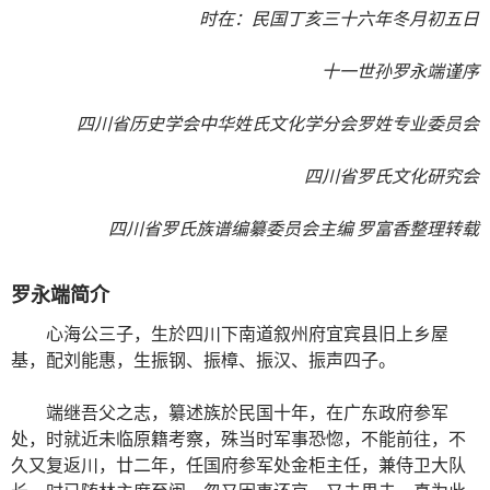
时在：民国丁亥三十六年冬月初五日
十一世孙罗永端谨序
四川省历史学会中华姓氏文化学分会罗姓专业委员会
四川省罗氏文化研究会
四川省罗氏族谱编纂委员会主编 罗富香整理转载
罗永端简介
心海公三子，生於四川下南道叙州府宜宾县旧上乡屋
基，配刘能惠，生振钢、振樟、振汉、振声四子。
端继吾父之志，纂述族於民国十年，在广东政府参军
处，时就近未临原籍考察，殊当时军事恐惚，不能前往，不
久又复返川，廿二年，任国府参军处金柜主任，兼侍卫大队