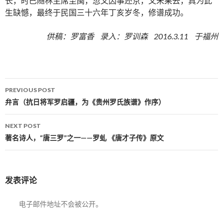
长，时已随林主席至闽，忽又因事还京，又未果去，真为此
生缺憾，最终于民国三十六年丁亥岁冬，修谱成功。
供稿：罗富香 录入：罗训森 2016.3.11 于福州
PREVIOUS POST
Post navigation
弁言（抗日将军罗启疆，为《贵州罗氏族谱》作序）
NEXT POST
著名诗人，“唐三罗”之一——罗虬 《唐才子传》原文
发表评论
电子邮件地址不会被公开。