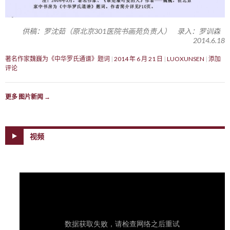
供稿：罗沈茹（原北京301医院书画苑负责人） 录入：罗训森
2014.6.18
著名作家魏巍为《中华罗氏通谱》题词
2014 年 6 月 21 日
LUOXUNSEN
添加
评论
更多 图片新闻
→
视频