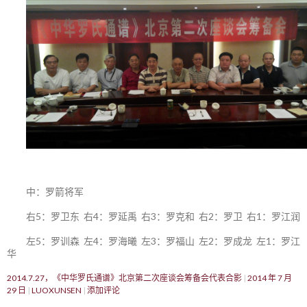
中：罗箭将军
右5：罗卫东 右4：罗延禹 右3：罗克和 右2：罗卫 右1：罗江润
左5：罗训森 左4：罗海曦 左3：罗福山 左2：罗成龙 左1：罗江
华
2014.7.27，《中华罗氏通谱》北京第二次座谈会筹备会代表合影
2014 年 7 月
29 日
LUOXUNSEN
添加评论