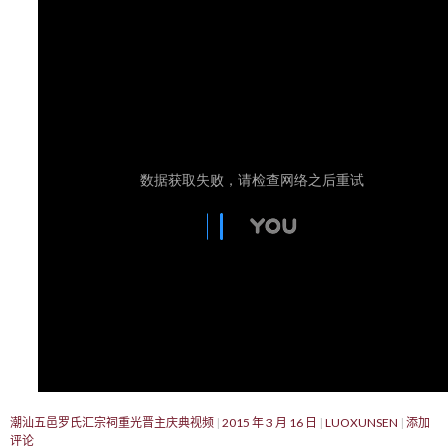
潮汕五邑罗氏汇宗祠重光晋主庆典视频
2015 年 3 月 16 日
LUOXUNSEN
添加
评论