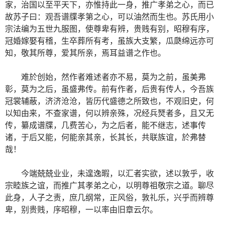
家，治国以至平天下，亦惟持此一身，推广孝弟之心，而已
故苏子曰：观吾谱牒孝第之心，可以油然而生也。苏氏用小
宗法编为五世九服图，使尊卑有辨，贵贱有别，昭穆有序，
冠婚嫁娶有稽，生卒葬所有考，虽族大支繁，瓜瓞绵远亦可
知，敬其所尊，爱其所亲，焉耳益谱之作也。
难於创始，然作者难述者亦不易，莫为之前，虽美弗
彰，莫为之后，虽盛弗传。前有作者，后贵有传人，今吾族
冠裳辅蔽，济济沧沧，皆历代盛德之所致也，不观旧史，何
以知由来，不查家谱，何以辨亲殊，况经兵燹者多，且又无
传，纂成谱牒，几费苦心，为之后者，能不继志，述事传
诸，于后又能，何能亲其亲，长其长，共联族谊，於弗替
哉！
今端兢兢业业，未遑逸暇，以汇者实欲，述以敦乎，收
宗睦族之谊，而推广其孝弟之心，以明尊祖敬宗之道。聊尽
此身，人子之责，庶几纲常，正风俗，敦礼乐，兴乎而辨尊
卑，别贵贱，序昭穆，一以率由旧章云尔。