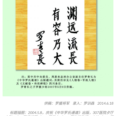
供稿：罗援将军 录入：罗训森 2014.6.18
标题插图：2004.5.8，庆祝《中华罗氏通谱》出版，307医院歺厅