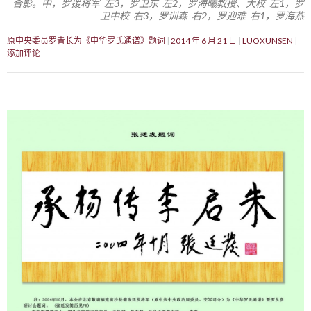
合影。中，罗援将军 左3，罗卫东 左2，罗海曦教授、大校 左1，罗
卫中校 右3，罗训森 右2，罗迎难 右1，罗海燕
原中央委员罗青长为《中华罗氏通谱》题词
2014 年 6 月 21 日
LUOXUNSEN
添加评论