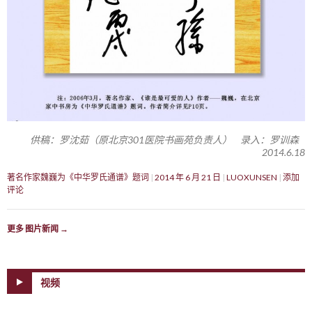
供稿：罗沈茹（原北京301医院书画苑负责人） 录入：罗训森
2014.6.18
著名作家魏巍为《中华罗氏通谱》题词
2014 年 6 月 21 日
LUOXUNSEN
添加
评论
更多 图片新闻
→
视频