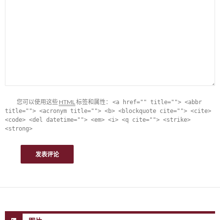
您可以使用这些
HTML
标签和属性：
<a href="" title=""> <abbr
title=""> <acronym title=""> <b> <blockquote cite=""> <cite>
<code> <del datetime=""> <em> <i> <q cite=""> <strike>
<strong>