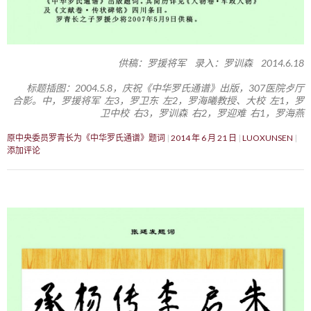
供稿：罗援将军 录入：罗训森 2014.6.18
标题插图：2004.5.8，庆祝《中华罗氏通谱》出版，307医院歺厅
合影。中，罗援将军 左3，罗卫东 左2，罗海曦教授、大校 左1，罗
卫中校 右3，罗训森 右2，罗迎难 右1，罗海燕
原中央委员罗青长为《中华罗氏通谱》题词
2014 年 6 月 21 日
LUOXUNSEN
添加评论