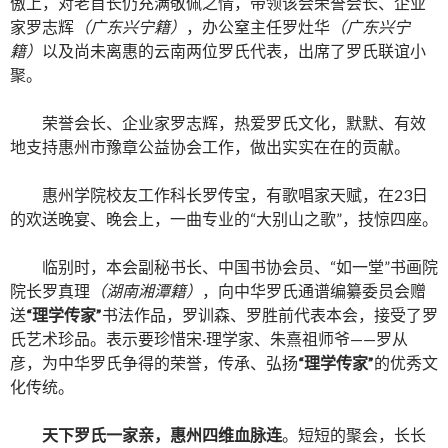
傲上，对老首长仍充满敬佩之情，带领该会荣誉会长、企业
家罗志辉
（广东兴宁籍）
，办公窒主任罗灶华
（广东兴宁
籍）
以及尚未离惠的云南两位罗氏代表，出席了罗氏联谊小
聚。
荣誉会长、企业家罗志辉，热爱罗氏文化，默默、有效
地支持惠州市豫章公益协会工作，做出实实在在的贡献。
惠州学院校友工作科长罗传宝，有歌唱家天赋，在23日
的欢送晚宴、晚会上，一曲专业的“大别山之歌”，技惊四座。
临别时，本会副秘书长、中国书协会员、“如一堂”书画院
院长罗真理
（湖南湘潭籍）
，向中华罗氏通谱编纂委员会赠
送
“理学传家”
书法作品，罗训森、罗胜前代表本会，接受了罗
氏艺术珍品。表示要珍惜宋·理学家、朱熹祖师爷——罗从
彦，为中华罗氏争得的荣誉，传承、弘扬
“理学传家”
的优秀文
化传统。
天下罗氏一家亲，惠州四维血脉连
。短短的聚会，长长