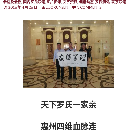
参访及会议
,
国内罗氏联谊
,
图片资讯
,
文字资讯
,
编纂动态
,
罗氏资讯
,
联宗联谊
2016 年 4 月 26 日
LUOXUNSEN
3 COMMENTS
天下罗氏一家亲
惠州四维血脉连