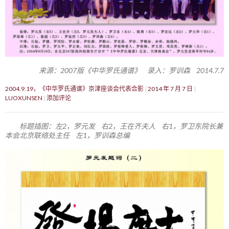
来源：2007版《中华罗氏通谱》 录入：罗训森 2014.7.7
2004.9.19，《中华罗氏通谱》京津座谈会代表合影
2014 年 7 月 7 日
LUOXUNSEN
添加评论
标题插图：左2，罗元发 右2，王在齐夫人 右1，罗卫东院长兼
本会北京联络处主任 左1，罗训森总编