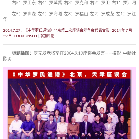
右5：罗卫东 右4：罗延禹 右3：罗克和 右2：罗卫 右1：罗江润
左5：罗训森 左4：罗海曦 左3：罗福山 左2：罗成龙 左1：罗江
华
2014.7.27，《中华罗氏通谱》北京第二次座谈会筹备会代表合影
2014 年 7 月
29 日
LUOXUNSEN
添加评论
标题插图：
罗元发老将军在2004.9.19座谈会发言——摄影 中新社
陈勇