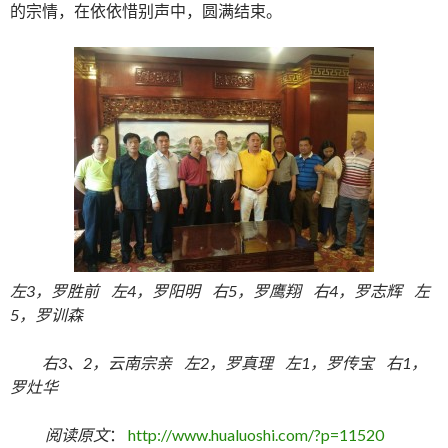
的宗情，在依依惜别声中，圆满结束。
左3，罗胜前 左4，罗阳明 右5，罗鹰翔 右4，罗志辉 左
5，罗训森
右3、2，云南宗亲 左2，罗真理 左1，罗传宝 右1，
罗灶华
阅读原文
：
http://www.hualuoshi.com/?p=11520