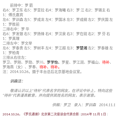
前排中：罗 箭
右6：罗卫东 右5：罗亚拉 右4：罗海曦 右3：罗 江 右2：罗锡主 右
1：傅氏嘉宾
左6：罗训森 左5：罗成龙 左4：罗国冰 左3：罗成纲 左2：罗庆国 左
1：罗胜前
二排右中：罗 华
右6：罗发银 右5：罗扬锋 右4：罗汉泉 右3：罗在砚 右2：罗 芬 右
1：罗真理
二排左中：罗文举
左6：罗泰贵 左5：罗树丰 左4：罗江超 左3：
罗楚湘
左2：罗泰雄 左
1：罗柏青
三排从右往左：
罗卫、罗刚、罗勋、罗川
、
罗学怡、
罗星、罗江润、罗福山、
待补
、
罗海燕（女）、罗奉、
待补、待补。
注：2014.10.26，摄于丰台总后北京基地会议室。
训森注：
敬请认识以上“待补”代表名字的网友，在评论中补上，特向这些
“待补”代表谨表歉意，并向提供其姓名的网友，表示谢意。
供稿：罗卫 录入：罗训森 2014.11.1
2014.10.26，《罗氏通谱》北京第二次座谈会代表合影
2014 年 11 月 1 日