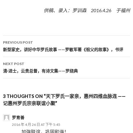
供稿、录入：罗训森
2016.4.26
于福州
PREVIOUS POST
Post navigation
新型家史，讲好中华罗氏故事 ——罗敏军著《祖父的故事》，书评
NEXT POST
清·进士，云贵总督，有诗文集——罗绕典
3 THOUGHTS ON “天下罗氏一家亲，惠州四维血脉连 ——
记惠州罗氏宗亲联谊小聚”
罗育善
2016 年 4 月 26 日 AT 下午 5:45
加強联谊，巩固和谐！