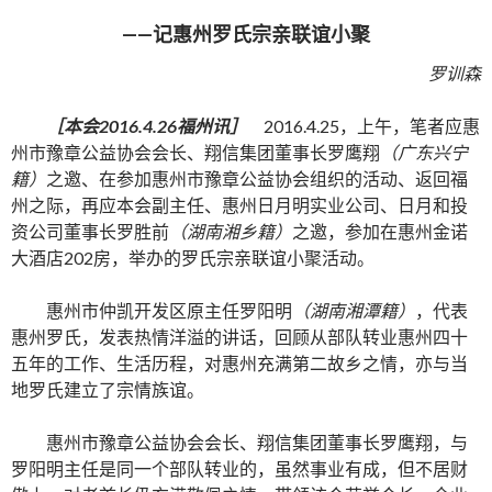
——记惠州罗氏宗亲联谊小聚
罗训森
［本会
2016.4.26
福州讯］
2016.4.25，上午，笔者应惠
州市豫章公益协会会长、翔信集团董事长罗鹰翔
（广东兴宁
籍）
之邀、在参加惠州市豫章公益协会组织的活动、返回福
州之际，再应本会副主任、惠州日月明实业公司、日月和投
资公司董事长罗胜前
（湖南湘乡籍）
之邀，参加在惠州金诺
大酒店202房，举办的罗氏宗亲联谊小聚活动。
惠州市仲凯开发区原主任罗阳明
（湖南湘潭籍）
，代表
惠州罗氏，发表热情洋溢的讲话，回顾从部队转业惠州四十
五年的工作、生活历程，对惠州充满第二故乡之情，亦与当
地罗氏建立了宗情族谊。
惠州市豫章公益协会会长、翔信集团董事长罗鹰翔，与
罗阳明主任是同一个部队转业的，虽然事业有成，但不居财