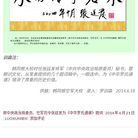
训森注：
韩同根大校时任张廷发将军（中共中央政治局原委员）秘书，慧
眼识文化，从笔者提供的几个题词稿中，一眼选中，为《中华罗氏通
谱》增添了厚重的历史价值。
供稿：韩同根空军大校 录入：罗训森 2014.6.18
原中央政治局委员、空军司令张廷发为《中华罗氏通谱》题词
2014 年 6 月 21 日
LUOXUNSEN
添加评论