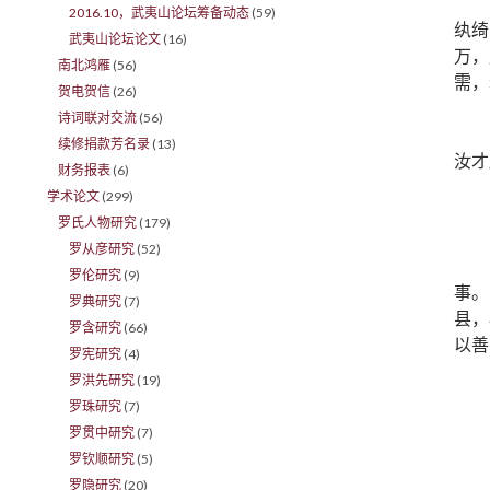
2016.10，武夷山论坛筹备动态
(59)
纨绮
武夷山论坛论文
(16)
万，
南北鸿雁
(56)
需，
贺电贺信
(26)
诗词联对交流
(56)
续修捐款芳名录
(13)
汝才
财务报表
(6)
学术论文
(299)
罗氏人物研究
(179)
罗从彦研究
(52)
罗伦研究
(9)
事。
罗典研究
(7)
县，
罗含研究
(66)
以善
罗宪研究
(4)
罗洪先研究
(19)
罗珠研究
(7)
罗贯中研究
(7)
罗钦顺研究
(5)
罗隐研究
(20)