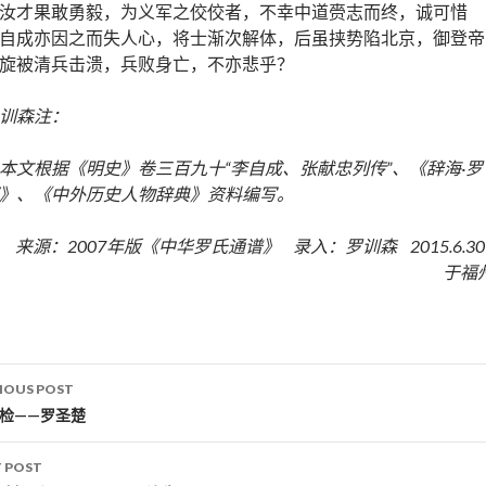
汝才果敢勇毅，为义军之佼佼者，不幸中道赍志而终，诚可惜
自成亦因之而失人心，将士渐次解体，后虽挟势陷北京，御登帝
旋被清兵击溃，兵败身亡，不亦悲乎？
训森注：
本文根据《明史》卷三百九十“李自成、张献忠列传”、《辞海·罗
》、《中外历史人物辞典》资料编写。
来源：2007年版《中华罗氏通谱》 录入：罗训森 2015.6.3
于福
IOUS POST
st navigation
巡检——罗圣楚
 POST