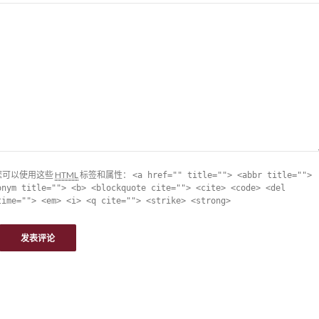
您可以使用这些
HTML
标签和属性：
<a href="" title=""> <abbr title="">
onym title=""> <b> <blockquote cite=""> <cite> <code> <del
time=""> <em> <i> <q cite=""> <strike> <strong>