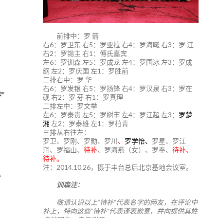
前排中：罗 箭
右6：罗卫东 右5：罗亚拉 右4：罗海曦 右3：罗 江
右2：罗锡主 右1：傅氏嘉宾
左6：罗训森 左5：罗成龙 左4：罗国冰 左3：罗成
纲 左2：罗庆国 左1：罗胜前
二排右中：罗 华
右6：罗发银 右5：罗扬锋 右4：罗汉泉 右3：罗在
”
砚 右2：罗 芬 右1：罗真理
二排左中：罗文举
左6：罗泰贵 左5：罗树丰 左4：罗江超 左3：
罗楚
湘
左2：罗泰雄 左1：罗柏青
三排从右往左：
罗卫、罗刚、罗勋、罗川
、
罗学怡、
罗星、罗江
润、罗福山、
待补
、罗海燕（女）、罗奉、
待补、
待补。
注：2014.10.26，摄于丰台总后北京基地会议室。
》
训森注：
敬请认识以上“待补”代表名字的网友，在评论中
补上，特向这些“待补”代表谨表歉意，并向提供其姓