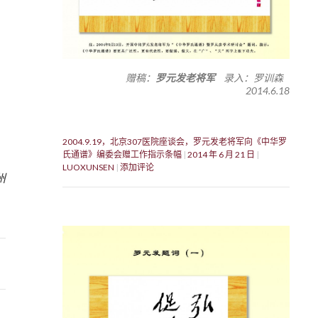
赠稿：
罗元发老将军
录入：罗训森
2014.6.18
2004.9.19，北京307医院座谈会，罗元发老将军向《中华罗
氏通谱》编委会赠工作指示条幅
2014 年 6 月 21 日
0
LUOXUNSEN
添加评论
州