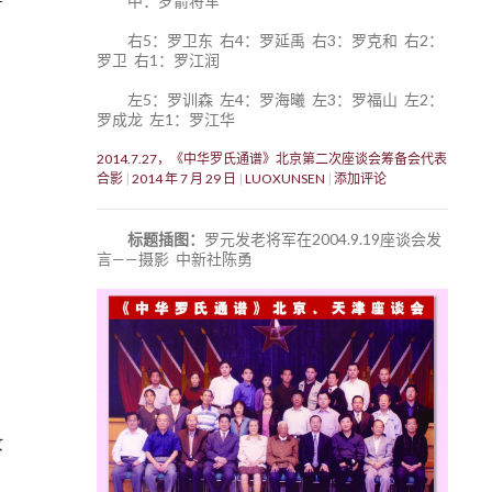
中：罗箭将军
右5：罗卫东 右4：罗延禹 右3：罗克和 右2：
罗卫 右1：罗江润
左5：罗训森 左4：罗海曦 左3：罗福山 左2：
罗成龙 左1：罗江华
2014.7.27，《中华罗氏通谱》北京第二次座谈会筹备会代表
合影
2014 年 7 月 29 日
LUOXUNSEN
添加评论
标题插图：
罗元发老将军在2004.9.19座谈会发
言——摄影 中新社陈勇
汝