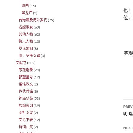
陕西
(15)
也！
黑龙江
(2)
位，
台港澳及海外罗氏
(79)
名嫒淑女
(63)
其他人物
(62)
警示人物
(10)
罗氏媳妇
(8)
字部
附：罗氏女婿
(3)
文献卷
(202)
序跋选录
(29)
郡望堂号
(12)
诏诰敕文
(2)
传状碑铭
(8)
祠庙墓苑
(53)
族规家训
(39)
PREV
奏折奏议
(2)
Po
明·
文论书表
(12)
诗词曲赋
(2)
NEXT