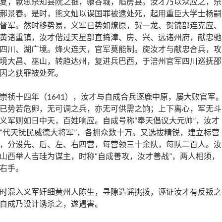
夏，献忠杀知县阮之钿，隳谷城，陷房县。汝才乃以众应之，杀
郝景春。是时，熊文灿以误国罪被逮处死，起用重臣大学士杨嗣
督军。然时移势易，义军已势如燎原，贺一龙、贺锦部连克应、
黄诸重镇，汝才偕过天星部直捣漳、房、兴、远诸州府，献忠驰
四川、湖广境。烽火连天，官军莫能制。旋汝才与献忠合兵，攻
境大昌、巫山，转趋达州，复进兵巴西，于涪州官军四川巡抚邵
因之获罪被处死。
崇祯十四年（1641），汝才与自成合兵逐鹿中原，屡大败官军
已势若危卵，无可调之兵，亦无可供需之饷；上下离心，军无斗
义军则如日中天，百姓响应。自成号称“奉天倡议大元帅”，汝才
“代天抚民威德大将军”，各拥众数十万。又选拔精锐，建立标营
，分设先、后、左、右四营，每营领三十余队，每队二百人。汝
山西举人吉珪为谋主，时称“自成善攻，汝才善战”，两人相须，
右手。
时混入义军奸细黄州人陈生，寻隙造谣挑拨，诬证汝才有反叛之
自成乃设计诱杀之，遂遇害。