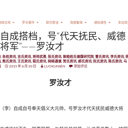
网络总祠
罗氏著作
联宗联谊
简报集锦
通知通告
本站简
自成搭档，号“代天抚民、威德
将军”——罗汝才
卷
,
各姓资讯
,
吉氏资讯
,
将帅武勇
,
张氏资讯
,
敦睦姓氏谱牒研究院
,
曹氏资讯
,
李氏资讯
,
讯
,
熊氏资讯
,
王氏资讯
,
程氏资讯
,
网络通谱
,
贺氏资讯
,
郝氏资讯
,
阮氏资讯
,
陈氏资讯
,
马
讯
2015 年 6 月 30 日
LUOXUNSEN
添加评论
罗汝才
（李）自成自号奉天倡义大元帅，号罗汝才代天抚民威德大将