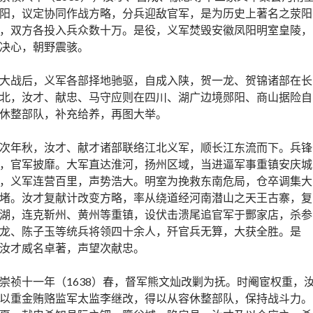
阳，议定协同作战方略，分兵迎敌官军，是为历史上著名之荥阳
，双方各投入兵众数十万。是役，义军焚毁安徽凤阳明室皇陵，
决心，朝野震骇。
大战后，义军各部择地驰驱，自成入陕，贺一龙、贺锦诸部在长
北，汝才、献忠、马守应则在四川、湖广边境郧阳、商山据险自
休整部队，补充给养，再图大举。
次年秋，汝才、献才诸部联络江北义军，顺长江东流而下。兵锋
，官军披靡。大军直达淮河，扬州区域，当进逼军事重镇安庆城
，义军连营百里，声势浩大。明室为挽救东南危局，仓卒调集大
堵。汝才复献计改变方略，率从绕道经河南潜山之天王古寨，复
湖，连克靳州、黄州等重镇，设伏击溃尾追官军于酆家店，杀参
龙、陈子玉等统兵将领四十余人，歼官兵无算，大获全胜。是
汝才威名卓著，声望次献忠。
崇祯十一年（1638）春，督军熊文灿改剿为抚。时阉宦权重，
以重金贿赂监军太监李继改，得以从容休整部队，保持战斗力。