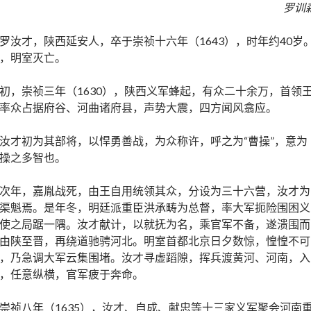
罗训
罗汝才，陕西延安人，卒于崇祯十六年（1643），时年约40岁
，明室灭亡。
初，崇祯三年（1630），陕西义军蜂起，有众二十余万，首领
率众占据府谷、河曲诸府县，声势大震，四方闻风翕应。
汝才初为其部将，以悍勇善战，为众称许，呼之为“曹操”，意为
操之多智也。
次年，嘉胤战死，由王自用统领其众，分设为三十六营，汝才为
渠魁焉。是年冬，明廷派重臣洪承畴为总督，率大军扼险围困义
使之局踞一隅。汝才献计，以就抚为名，乘官军不备，遂溃围而
由陕至晋，再绕道驰骋河北。明室首都北京日夕数惊，惶惶不可
，乃急调大军云集围堵。汝才寻虚蹈隙，挥兵渡黄河、河南，入
，任意纵横，官军疲于奔命。
崇祯八年（1635），汝才、自成、献忠等十三家义军聚会河南