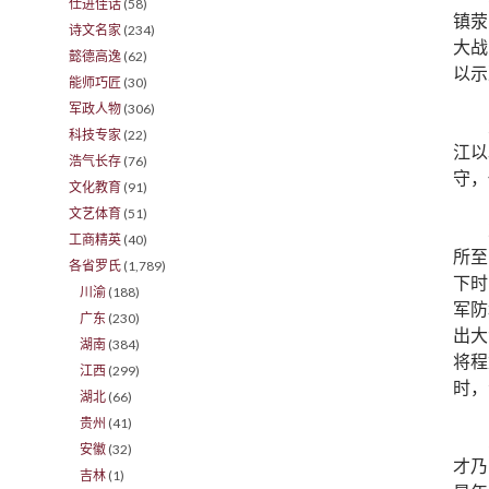
仕进佳话
(58)
镇荥
诗文名家
(234)
大战
懿德高逸
(62)
以示
能师巧匠
(30)
军政人物
(306)
科技专家
(22)
江以
浩气长存
(76)
守，
文化教育
(91)
文艺体育
(51)
工商精英
(40)
所至
各省罗氏
(1,789)
下时
川渝
(188)
军防
广东
(230)
出大
湖南
(384)
将程
江西
(299)
时，
湖北
(66)
贵州
(41)
安徽
(32)
才乃
吉林
(1)