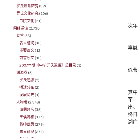
罗氏世系研究
(39)
罗氏文化研究
(106)
书院文化
(21)
次年
网络通谱
(2,730)
卷首
(33)
名人题词
(10)
嘉胤
重要图文
(12)
前言序文
(10)
2007年版《中华罗氏通谱》总目录
(1)
似曹
渊源卷
(6)
罗氏起源
(2)
播迁分布
(2)
其中
发展简史
(1)
军，
人物卷
(2,348)
出。
鸿儒硕彦
(56)
终日
王侯卿相
(175)
湖广
将帅武勇
(279)
忠义循良
(672)