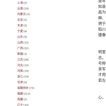
是年
上海
(3)
知县
云南
(20)
昌为
内蒙古
(3)
麻、
北京
(5)
骋于
天津
(3)
陷川
宁夏
(6)
捷春
山东
(9)
山西
(15)
广西
(32)
明室
新疆
(1)
志。
江苏
(28)
号称
河北
(13)
亲军
河南
(19)
才用
浙江
(59)
若左
甘肃
(6)
省籍待补
(73)
福建
(221)
心，
西藏
(2)
辽宁
(13)