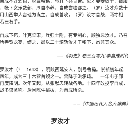
自成不好酒色，脱粟粗粝，与其下共甘苦。汝才妻妾数十，被服
，帐下女乐数部，厚自奉养，自成尝嗤鄙之。（罗）汝才众数十
用山西举人吉珪为谋主。自成善攻，（罗）汝才善战，两才相
若左右手。
自成下宛，叶克梁宋，兵强士附，有专制心，顾独忌汝才。乃召
所善贺龙宴，缚之，晨以二十骑斩汝才于帐下，悉兼其众。
——《明史》卷三百零九“李自成附传
罗汝才（？—1643），明陕西延安人，别号曹操。崇祯初年起
四年，成为三十六营首领之一。曾降于洪承畴。十一年屯于郧
再度降明。次年又起，从张献忠转战各地。十四年改投李自成，
战多谋著称。后因陈生挑拨，为自成所杀。
——《中国历代人名大辞典
罗汝才