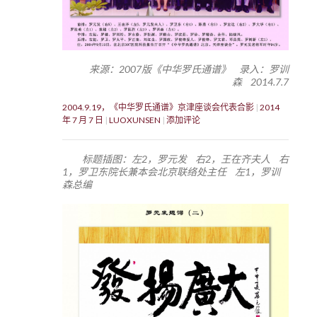
来源：2007版《中华罗氏通谱》 录入：罗训
森 2014.7.7
2004.9.19，《中华罗氏通谱》京津座谈会代表合影
2014
年 7 月 7 日
LUOXUNSEN
添加评论
。
标题插图：左2，罗元发 右2，王在齐夫人 右
1，罗卫东院长兼本会北京联络处主任 左1，罗训
森总编