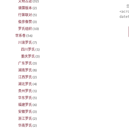
文物古迹
(32)
谱牒版本
(2)
<acr
行第联对
(5)
date
俊彦像赞
(3)
罗氏组织
(10)
世系卷
(56)
川渝罗氏
(7)
四川罗氏
(1)
重庆罗氏
(3)
广东罗氏
(3)
湖南罗氏
(8)
江西罗氏
(2)
湖北罗氏
(4)
贵州罗氏
(1)
华东罗氏
(5)
福建罗氏
(6)
安徽罗氏
(3)
浙江罗氏
(2)
华南罗氏
(2)