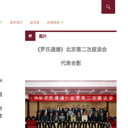
介
联系我们
留言板
友情链接
图片
《罗氏通谱》北京第二次座谈会
代表合影
6
祖
，
宗
姓