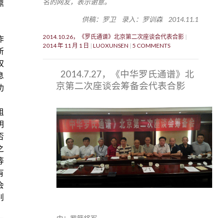
名的网友，表示谢意。
鼎
供稿：罗卫 录入：罗训森 2014.11.1
2014.10.26，《罗氏通谱》北京第二次座谈会代表合影
作
2014 年 11 月 1 日
LUOXUNSEN
5 COMMENTS
所
权
2014.7.27，《中华罗氏通谱》北
息
京第二次座谈会筹备会代表合影
功
，
组
明
否
之
等
有
会
别
、