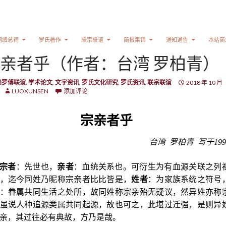
网络总祠
罗氏著作
联宗联谊
简报集锦
通知通告
本站简
亲者乎（作者：台湾 罗柏青）
赖罗傅联谊
,
学术论文
,
文字资讯
,
罗氏文化研究
,
罗氏资讯
,
联宗联谊
2018 年 10 月
LUOXUNSEN
添加评论
宗亲者乎
台湾 罗柏青 写于
199
宗者
：先世也，
亲者
：血统关系也。可衍生为有血源关联之列
，迄今同姓乃昵称宗亲者比比皆是，
姓者
：为家族系统之符号
：眷属共同生活之处所，故同姓称宗亲殆无疑议，然异姓亦称
虽说人种追源类属共同起源，故也可之，此堪过迁强，是则异
亲，其过往必有典故，方乃是哉。