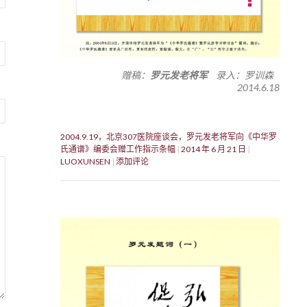
赠稿：
罗元发老将军
录入：罗训森
2014.6.18
2004.9.19，北京307医院座谈会，罗元发老将军向《中华罗
氏通谱》编委会赠工作指示条幅
2014 年 6 月 21 日
LUOXUNSEN
添加评论