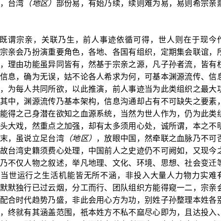
，台湾
（地区）
部份易，有始乃续，续则难为易，易则希宗亲
既谓宗亲，关联乃生，前人事迹依循可得，世人则在于现今
宗亲会乃扮演重要角色，各地、各国有组织，定期集会联谊，
，理由功能虽异同皆有，然基于宗亲之源，凡子孙者流，皆有
信息，确为无误，姑不论各人希求为何，可基本渊源流传、信
，为每人共同所欲，以此推演，前人事迹当为此类组织之最大
其中，渊源流传乃基本架构，信息沟通却占有不可缺失之要素
能得之己身潜在欲知之血源系统，当然为世人作为，仍为此类
头大戏，然重点之加强，却有太多须用心处，诚所谓，本之不
末，虽说立足台湾
（地区）
，放眼中国，然牵联之血脉乃不可
故台湾史籍须费心处理，中国前人之史迹仍不可阙如，又现今
乃不仅人物之叙述，举凡地理、文化、环境、思想、社会变迁
切当世运行之生活机能皆无所不涵，非投入大量人力物力实难
默默独行已过云烟，分工而行、团队组织方能得窥一二，宗亲
配合时代趋势乃盛，非此会用心方为功，别姓子孙整理本姓各
，终就有其涵盖范围，祇本姓方不私不窳尽心即为，且达投入