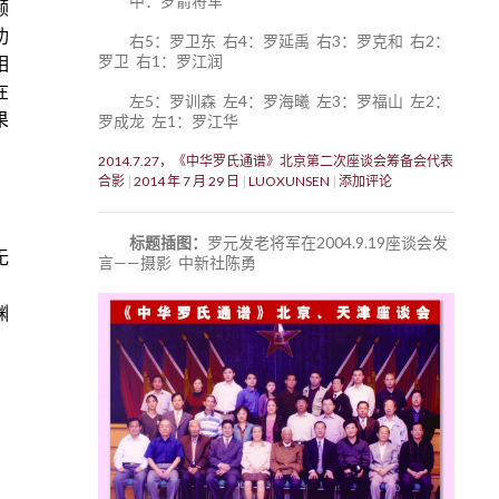
中：罗箭将军
顾
功
右5：罗卫东 右4：罗延禹 右3：罗克和 右2：
罗卫 右1：罗江润
相
在
左5：罗训森 左4：罗海曦 左3：罗福山 左2：
果
罗成龙 左1：罗江华
2014.7.27，《中华罗氏通谱》北京第二次座谈会筹备会代表
合影
2014 年 7 月 29 日
LUOXUNSEN
添加评论
，
，
标题插图：
罗元发老将军在2004.9.19座谈会发
无
言——摄影 中新社陈勇
，
渊