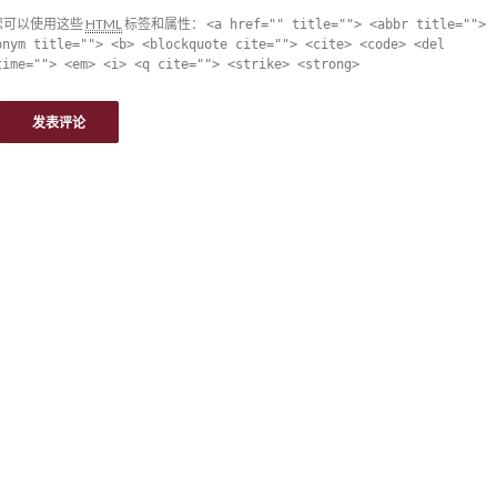
您可以使用这些
HTML
标签和属性：
<a href="" title=""> <abbr title="">
onym title=""> <b> <blockquote cite=""> <cite> <code> <del
time=""> <em> <i> <q cite=""> <strike> <strong>