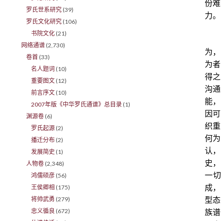
份难
罗氏世系研究
(39)
力。
罗氏文化研究
(106)
书院文化
(21)
网络通谱
(2,730)
为，
卷首
(33)
为者
名人题词
(10)
得之
重要图文
(12)
沟通
前言序文
(10)
能，
2007年版《中华罗氏通谱》总目录
(1)
因可
渊源卷
(6)
织重
罗氏起源
(2)
何为
播迁分布
(2)
认，
发展简史
(1)
史，
人物卷
(2,348)
一
鸿儒硕彦
(56)
王侯卿相
(175)
成，
将帅武勇
(279)
型态
忠义循良
(672)
族谱