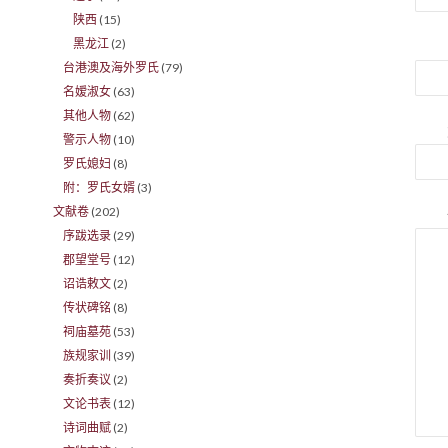
陕西
(15)
黑龙江
(2)
台港澳及海外罗氏
(79)
名嫒淑女
(63)
其他人物
(62)
警示人物
(10)
罗氏媳妇
(8)
附：罗氏女婿
(3)
文献卷
(202)
序跋选录
(29)
郡望堂号
(12)
诏诰敕文
(2)
传状碑铭
(8)
祠庙墓苑
(53)
族规家训
(39)
奏折奏议
(2)
文论书表
(12)
诗词曲赋
(2)