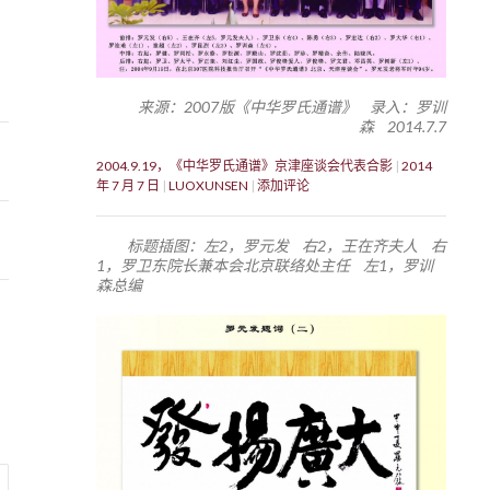
9
来源：2007版《中华罗氏通谱》 录入：罗训
森 2014.7.7
2004.9.19，《中华罗氏通谱》京津座谈会代表合影
2014
年 7 月 7 日
LUOXUNSEN
添加评论
标题插图：左2，罗元发 右2，王在齐夫人 右
1，罗卫东院长兼本会北京联络处主任 左1，罗训
森总编