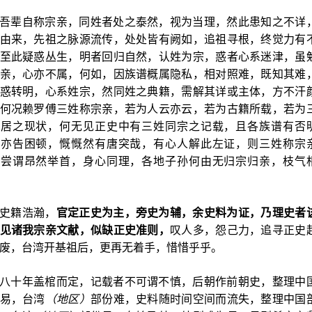
吾辈自称宗亲，同姓者处之泰然，视为当理，然此患知之不详
由来，先祖之脉源流传，处处皆有阙如，追祖寻根，终觉力有
至此疑惑丛生，明者回归自然，认姓为宗，惑者心系迷津，虽
亲，心亦不属，何如，因族谱概属隐私，相对照难，既知其难
惑转明，心系姓宗，然同姓之典籍，需解其详或主体，方不汗
何况赖罗傅三姓称宗亲，若为人云亦云，若为古籍所载，若为
群居之现状，何无见正史中有三姓同宗之记载，且各族谱有否
，亦告困顿，慨慨然有唐突哉，有心人解此左证，则三姓称宗
，尝谓昂然举首，身心同理，各地子孙何由无归宗归亲，枝气
史籍浩瀚，
官定正史为主，旁史为辅，余史料为证，乃理史者
见诸我宗亲文献，似缺正史准则，
叹人多，怨己力，追寻正史
废，台湾开基祖后，更再无着手，惜惜乎乎。
八十年盖棺而定，记载者不可谓不慎，后朝作前朝史，整理中
易，台湾
（地区）
部份难，史料随时间空间而流失，整理中国