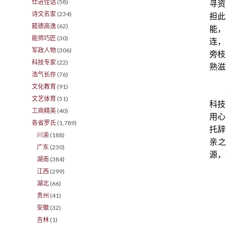
仕进佳话
(58)
寻资
诗文名家
(234)
担此
懿德高逸
(62)
能，
能师巧匠
(30)
连，
军政人物
(306)
旁枝
科技专家
(22)
熟滋
浩气长存
(76)
文化教育
(91)
文艺体育
(51)
科技
工商精英
(40)
用心
各省罗氏
(1,789)
托辞
川渝
(188)
亲
广东
(230)
源，
湖南
(384)
江西
(299)
湖北
(66)
贵州
(41)
安徽
(32)
吉林
(1)