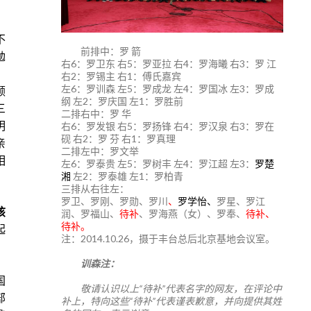
，
不
前排中：罗 箭
勉
右6：罗卫东 右5：罗亚拉 右4：罗海曦 右3：罗 江
，
右2：罗锡主 右1：傅氏嘉宾
左6：罗训森 左5：罗成龙 左4：罗国冰 左3：罗成
颜
纲 左2：罗庆国 左1：罗胜前
三
二排右中：罗 华
右6：罗发银 右5：罗扬锋 右4：罗汉泉 右3：罗在
明
砚 右2：罗 芬 右1：罗真理
亲
二排左中：罗文举
相
左6：罗泰贵 左5：罗树丰 左4：罗江超 左3：
罗楚
湘
左2：罗泰雄 左1：罗柏青
三排从右往左：
罗卫、罗刚、罗勋、罗川
、
罗学怡、
罗星、罗江
该
润、罗福山、
待补
、罗海燕（女）、罗奉、
待补、
待补。
起
注：2014.10.26，摄于丰台总后北京基地会议室。
训森注：
国
敬请认识以上“待补”代表名字的网友，在评论中
部
补上，特向这些“待补”代表谨表歉意，并向提供其姓