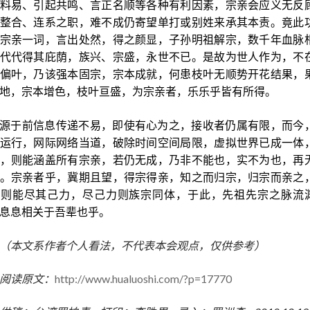
料易、引起共鸣、言正名顺等各种有利因素，宗亲会应义无反
整合、连系之职，难不成仍寄望单打或别姓来承其本责。竟此
宗亲一词，言出处然，得之颜显，子孙明祖解宗，数千年血脉
代代得其庇荫，族兴、宗盛，永世不已。是故为世人作为，不
偏叶，乃该强本固宗，宗本成就，何患枝叶无顺势开花结果，
地，宗本增色，枝叶亘盛，为宗亲者，乐乐乎皆有所得。
源于前信息传递不易，即使有心为之，接收者仍属有限，而今
运行，网际网络当道，破除时间空间局限，虚拟世界已成一体
，则能涵盖所有宗亲，若仍无成，乃非不能也，实不为也，再
。宗亲者乎，冀期且望，得宗得亲，知之而归宗，归宗而亲之
之则能尽其己力，尽己力则族宗同体，于此，先祖先宗之脉流
息息相关于吾辈也乎。
（本文系作者个人看法，不代表本会观点，仅供参考）
阅读原文：
http://www.hualuoshi.com/?p=17770