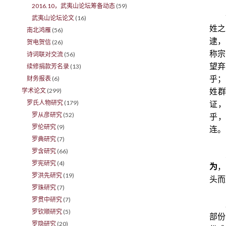
2016.10，武夷山论坛筹备动态
(59)
武夷山论坛论文
(16)
姓之
南北鸿雁
(56)
逮，
贺电贺信
(26)
称宗
诗词联对交流
(56)
望弃
续修捐款芳名录
(13)
财务报表
(6)
乎；
学术论文
(299)
姓
罗氏人物研究
(179)
证
罗从彦研究
(52)
乎
罗伦研究
(9)
连。
罗典研究
(7)
罗含研究
(66)
罗宪研究
(4)
为
，
罗洪先研究
(19)
头而
罗珠研究
(7)
罗贯中研究
(7)
罗钦顺研究
(5)
部份
罗隐研究
(20)