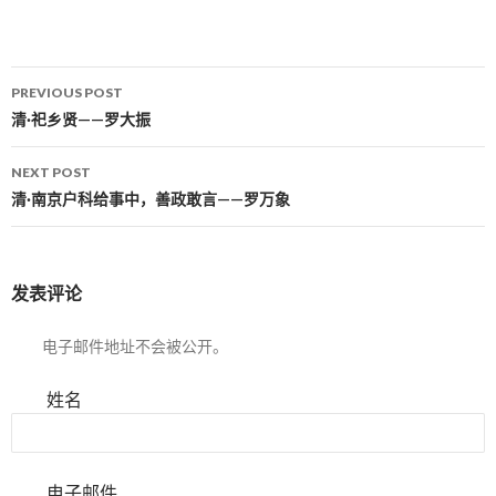
PREVIOUS POST
Post navigation
清·祀乡贤——罗大振
NEXT POST
清·南京户科给事中，善政敢言——罗万象
发表评论
电子邮件地址不会被公开。
姓名
电子邮件