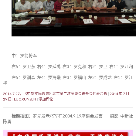
中：罗箭将军
右5：罗卫东 右4：罗延禹 右3：罗克和 右2：罗卫 右1：罗江润
左5：罗训森 左4：罗海曦 左3：罗福山 左2：罗成龙 左1：罗江
华
2014.7.27，《中华罗氏通谱》北京第二次座谈会筹备会代表合影
2014 年 7 月
29 日
LUOXUNSEN
添加评论
标题插图：
罗元发老将军在2004.9.19座谈会发言——摄影 中新社
陈勇