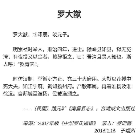
罗大猷
罗大猷，字翊辰，汝元子。
明崇祯时举人，顺治四年，进士。除嵊县知县，狱无冤
滞，有夜投又以金者，峻辞拒之，曰：吾清且畏人知也。浙
人呼：“罗青天”。
时仿汉制，举循吏方正，充三十大府用。大猷以荐授中
宪大夫，知江宁府。调知扬州府。严毅率属。再署淮扬及淮
徐道。自郯城至淮扬，民载道颂之。
——〔民国〕魏元旷《南昌县志》，台湾成文出版社
来源：2007年版《中华罗氏通谱》 录入：罗训森
2016.1.16 于福州