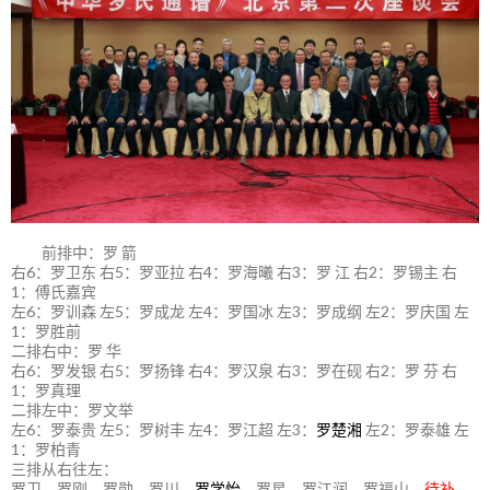
前排中：罗 箭
右6：罗卫东 右5：罗亚拉 右4：罗海曦 右3：罗 江 右2：罗锡主 右
1：傅氏嘉宾
左6：罗训森 左5：罗成龙 左4：罗国冰 左3：罗成纲 左2：罗庆国 左
1：罗胜前
二排右中：罗 华
右6：罗发银 右5：罗扬锋 右4：罗汉泉 右3：罗在砚 右2：罗 芬 右
1：罗真理
二排左中：罗文举
左6：罗泰贵 左5：罗树丰 左4：罗江超 左3：
罗楚湘
左2：罗泰雄 左
1：罗柏青
三排从右往左：
罗卫、罗刚、罗勋、罗川
、
罗学怡、
罗星、罗江润、罗福山、
待补
、