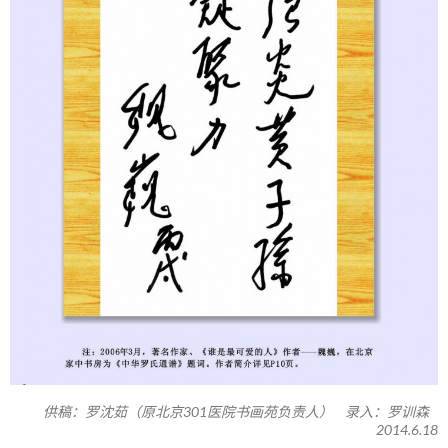
供稿：罗沈茹（原北京301医院书画苑负责人） 录入：罗训森
2014.6.18