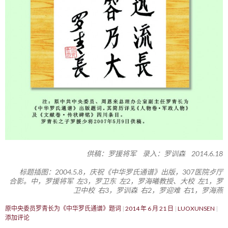
供稿：罗援将军 录入：罗训森 2014.6.18
标题插图：2004.5.8，庆祝《中华罗氏通谱》出版，307医院歺厅
合影。中，罗援将军 左3，罗卫东 左2，罗海曦教授、大校 左1，罗
卫中校 右3，罗训森 右2，罗迎难 右1，罗海燕
原中央委员罗青长为《中华罗氏通谱》题词
2014 年 6 月 21 日
LUOXUNSEN
添加评论