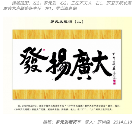
标题插图：左2，罗元发 右2，王在齐夫人 右1，罗卫东院长兼
本会北京联络处主任 左1，罗训森总编
赠稿：
罗元发老将军
录入：罗训森 2014.6.18