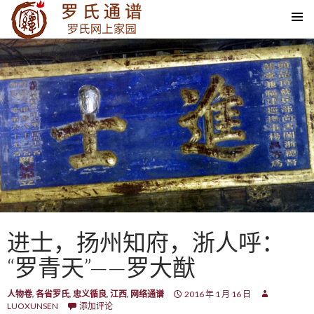
SKIP TO CONTENT
进士，扬州知府，浙人呼：
“罗青天”——罗大猷
人物卷
,
各省罗氏
,
忠义循良
,
江西
,
网络通谱
2016 年 1 月 16 日
LUOXUNSEN
添加评论