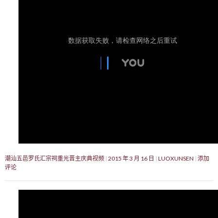
潮汕五邑罗氏汇宗祠重光晋主庆典视频
2015 年 3 月 16 日
LUOXUNSEN
添加
评论