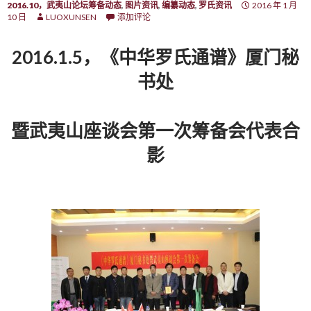
2016.10，武夷山论坛筹备动态
,
图片资讯
,
编纂动态
,
罗氏资讯
2016 年 1 月
10 日
LUOXUNSEN
添加评论
2016.1.5，《中华罗氏通谱》厦门秘
书处
暨武夷山座谈会第一次筹备会代表合
影