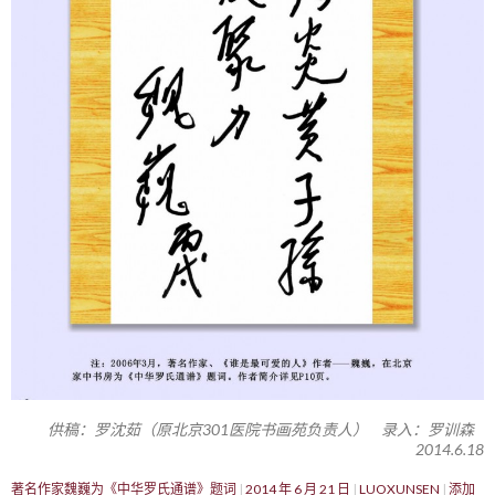
供稿：罗沈茹（原北京301医院书画苑负责人） 录入：罗训森
2014.6.18
著名作家魏巍为《中华罗氏通谱》题词
2014 年 6 月 21 日
LUOXUNSEN
添加