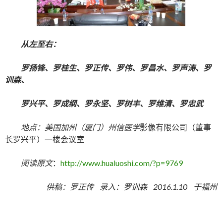
从左至右：
罗扬锋、罗桂生、罗正传、罗伟、罗昌水、罗声涛、罗
训森、
罗兴平、罗成纲、罗永坚、罗树丰、罗维清、罗忠武
地点：美国加州（厦门）州信
医学
影像有限公司（董事
长罗兴平）一楼会议室
阅读原文
：
http://www.hualuoshi.com/?p=9769
供稿：罗正传 录入：罗训森 2016.1.10 于福州