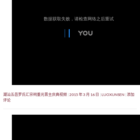
潮汕五邑罗氏汇宗祠重光晋主庆典视频
2015 年 3 月 16 日
LUOXUNSEN
添加
评论