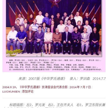
来源：2007版《中华罗氏通谱》 录入：罗训森 2014.7.7
2004.9.19，《中华罗氏通谱》京津座谈会代表合影
2014 年 7 月 7 日
LUOXUNSEN
添加评论
标题插图：左2，罗元发 右2，王在齐夫人 右1，罗卫东院长兼