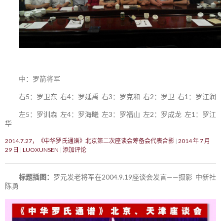
中：罗箭将军
右5：罗卫东 右4：罗延禹 右3：罗克和 右2：罗卫 右1：罗江润
左5：罗训森 左4：罗海曦 左3：罗福山 左2：罗成龙 左1：罗江
华
2014.7.27，《中华罗氏通谱》北京第二次座谈会筹备会代表合影
2014 年 7 月
29 日
LUOXUNSEN
添加评论
标题插图：
罗元发老将军在2004.9.19座谈会发言——摄影 中新社
陈勇