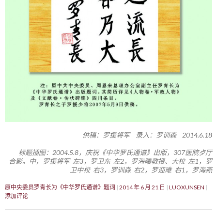
供稿：罗援将军 录入：罗训森 2014.6.18
标题插图：2004.5.8，庆祝《中华罗氏通谱》出版，307医院歺厅
合影。中，罗援将军 左3，罗卫东 左2，罗海曦教授、大校 左1，罗
卫中校 右3，罗训森 右2，罗迎难 右1，罗海燕
原中央委员罗青长为《中华罗氏通谱》题词
2014 年 6 月 21 日
LUOXUNSEN
添加评论