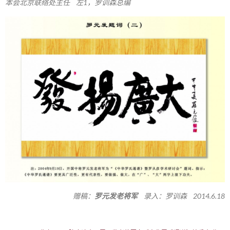
本会北京联络处主任 左1，罗训森总编
赠稿：
罗元发老将军
录入：罗训森 2014.6.18