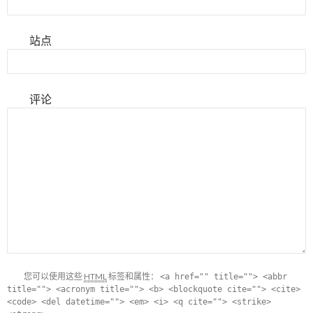
站点
评论
您可以使用这些
HTML
标签和属性：
<a href="" title=""> <abbr
title=""> <acronym title=""> <b> <blockquote cite=""> <cite>
<code> <del datetime=""> <em> <i> <q cite=""> <strike>