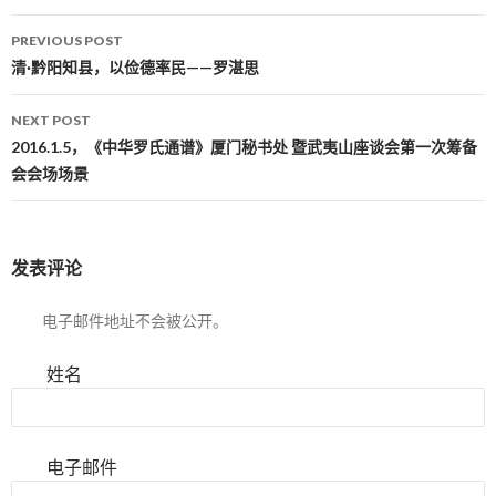
PREVIOUS POST
Post navigation
清·黔阳知县，以俭德率民——罗湛思
NEXT POST
2016.1.5，《中华罗氏通谱》厦门秘书处 暨武夷山座谈会第一次筹备
会会场场景
发表评论
电子邮件地址不会被公开。
姓名
电子邮件