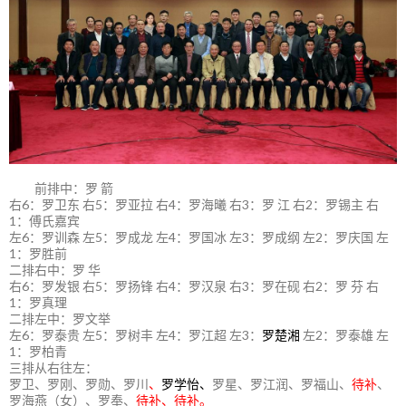
前排中：罗 箭
右6：罗卫东 右5：罗亚拉 右4：罗海曦 右3：罗 江 右2：罗锡主 右
1：傅氏嘉宾
左6：罗训森 左5：罗成龙 左4：罗国冰 左3：罗成纲 左2：罗庆国 左
1：罗胜前
二排右中：罗 华
右6：罗发银 右5：罗扬锋 右4：罗汉泉 右3：罗在砚 右2：罗 芬 右
1：罗真理
二排左中：罗文举
左6：罗泰贵 左5：罗树丰 左4：罗江超 左3：
罗楚湘
左2：罗泰雄 左
1：罗柏青
三排从右往左：
罗卫、罗刚、罗勋、罗川
、
罗学怡、
罗星、罗江润、罗福山、
待补
、
罗海燕（女）、罗奉、
待补、待补。