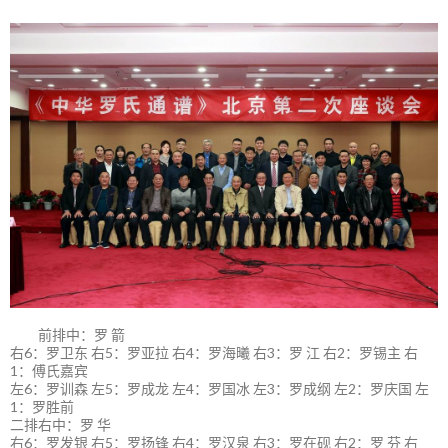
前排中：罗 箭
右6：罗卫东 右5：罗亚拉 右4：罗海曦 右3：罗 江 右2：罗锡主 右
1：傅氏嘉宾
左6：罗训森 左5：罗成龙 左4：罗国冰 左3：罗成纲 左2：罗庆国 左
1：罗胜前
二排右中：罗 华
右6：罗发银 右5：罗扬锋 右4：罗汉泉 右3：罗在砚 右2：罗 芬 右