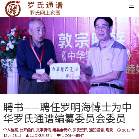
SKIP TO CONTENT
聘书——聘任罗明海愽士为中
华罗氏通谱编纂委员会委员
个人档案
,
公开函件
,
文字资讯
,
编委会简介
,
罗氏资讯
,
通知通告
,
附录
2015 年
12 月 28 日
LUOXUNSEN
1 COMMENT