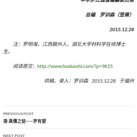
总编 罗训森（签章）
2015.12.28
注：罗明海，江西赣州人，湖北大学材料学在续博士
生。
阅读原文
：
http://www.hualuoshi.com/?p=9615
供稿、录入：罗训森 2015.12.28 于福州
PREVIOUS POST
Post navigation
清·真儒之徒——罗有望
NEXT POST