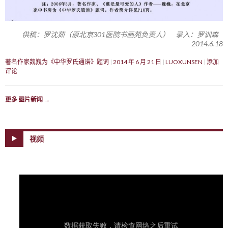
供稿：罗沈茹（原北京301医院书画苑负责人） 录入：罗训森
2014.6.18
著名作家魏巍为《中华罗氏通谱》题词
2014 年 6 月 21 日
LUOXUNSEN
添加
评论
更多 图片新闻
→
视频