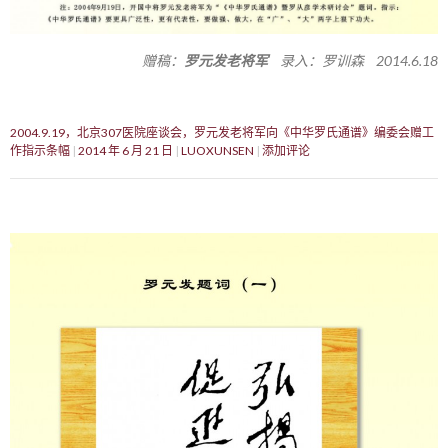
赠稿：
罗元发老将军
录入：罗训森 2014.6.18
2004.9.19，北京307医院座谈会，罗元发老将军向《中华罗氏通谱》编委会赠工
作指示条幅
2014 年 6 月 21 日
LUOXUNSEN
添加评论