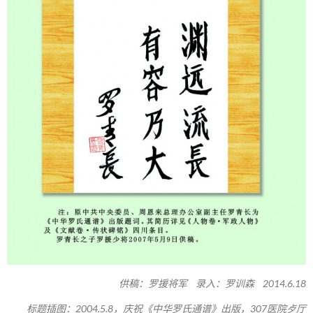
供稿：罗援将军 录入：罗训森 2014.6.18
标题插图：2004.5.8，庆祝《中华罗氏通谱》出版，307医院歺厅