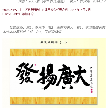
来源：2007版《中华罗氏通谱》 录入：罗训森 2014.7.7
2004.9.19，《中华罗氏通谱》京津座谈会代表合影
2014 年 7 月 7 日
LUOXUNSEN
添加评论
标题插图：左2，罗元发 右2，王在齐夫人 右1，罗卫东院长兼
本会北京联络处主任 左1，罗训森总编