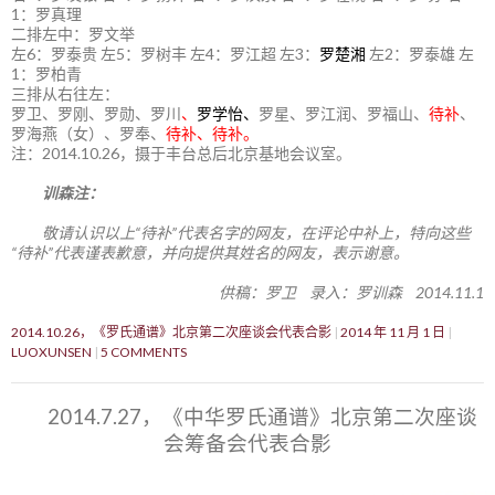
1：罗真理
二排左中：罗文举
左6：罗泰贵 左5：罗树丰 左4：罗江超 左3：
罗楚湘
左2：罗泰雄 左
1：罗柏青
三排从右往左：
罗卫、罗刚、罗勋、罗川
、
罗学怡、
罗星、罗江润、罗福山、
待补
、
罗海燕（女）、罗奉、
待补、待补。
注：2014.10.26，摄于丰台总后北京基地会议室。
训森注：
敬请认识以上“待补”代表名字的网友，在评论中补上，特向这些
“待补”代表谨表歉意，并向提供其姓名的网友，表示谢意。
供稿：罗卫 录入：罗训森 2014.11.1
2014.10.26，《罗氏通谱》北京第二次座谈会代表合影
2014 年 11 月 1 日
LUOXUNSEN
5 COMMENTS
2014.7.27，《中华罗氏通谱》北京第二次座谈
会筹备会代表合影