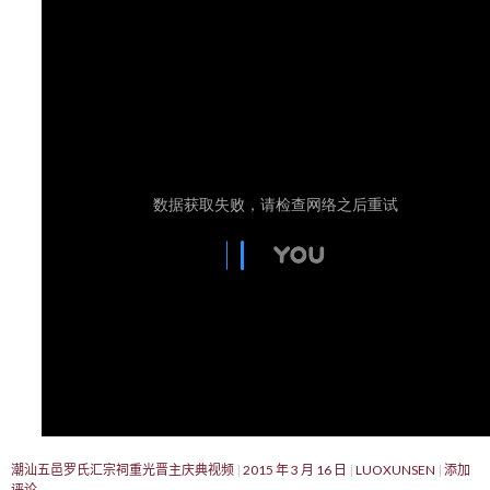
潮汕五邑罗氏汇宗祠重光晋主庆典视频
2015 年 3 月 16 日
LUOXUNSEN
添加
评论