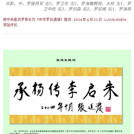
合影。中，罗援将军 左3，罗卫东 左2，罗海曦教授、大校 左1，罗
卫中校 右3，罗训森 右2，罗迎难 右1，罗海燕
原中央委员罗青长为《中华罗氏通谱》题词
2014 年 6 月 21 日
LUOXUNSEN
添加评论