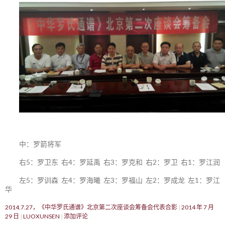
中：罗箭将军
右5：罗卫东 右4：罗延禹 右3：罗克和 右2：罗卫 右1：罗江润
左5：罗训森 左4：罗海曦 左3：罗福山 左2：罗成龙 左1：罗江
华
2014.7.27，《中华罗氏通谱》北京第二次座谈会筹备会代表合影
2014 年 7 月
29 日
LUOXUNSEN
添加评论