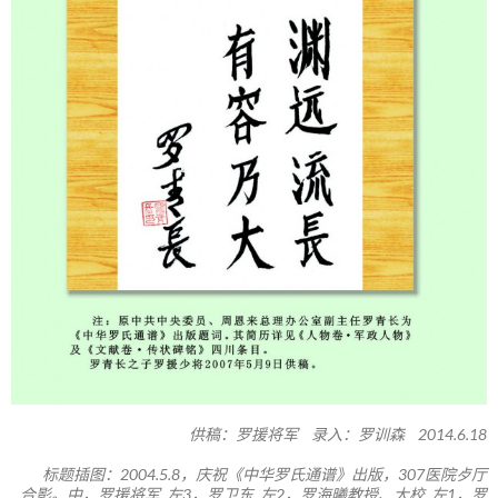
供稿：罗援将军 录入：罗训森 2014.6.18
标题插图：2004.5.8，庆祝《中华罗氏通谱》出版，307医院歺厅
合影。中，罗援将军 左3，罗卫东 左2，罗海曦教授、大校 左1，罗