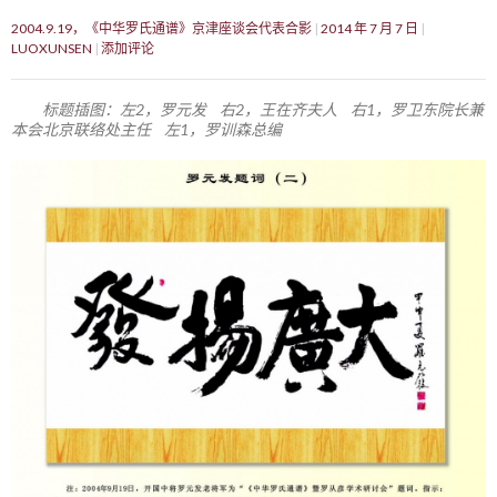
2004.9.19，《中华罗氏通谱》京津座谈会代表合影
2014 年 7 月 7 日
LUOXUNSEN
添加评论
标题插图：左2，罗元发 右2，王在齐夫人 右1，罗卫东院长兼
本会北京联络处主任 左1，罗训森总编