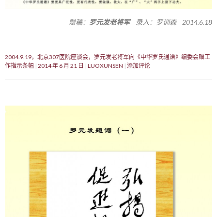
赠稿：
罗元发老将军
录入：罗训森 2014.6.18
2004.9.19，北京307医院座谈会，罗元发老将军向《中华罗氏通谱》编委会赠工
作指示条幅
2014 年 6 月 21 日
LUOXUNSEN
添加评论