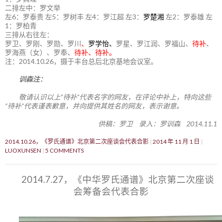
二排左中：罗文举
左6：罗泰贵 左5：罗树丰 左4：罗江超 左3：
罗楚湘
左2：罗泰雄 左
1：罗柏青
三排从右往左：
罗卫、罗刚、罗勋、罗川
、
罗学怡、
罗星、罗江润、罗福山、
待补
、
罗海燕（女）、罗奉、
待补、待补。
注：2014.10.26，摄于丰台总后北京基地会议室。
训森注：
敬请认识以上“待补”代表名字的网友，在评论中补上，特向这些
“待补”代表谨表歉意，并向提供其姓名的网友，表示谢意。
供稿：罗卫 录入：罗训森 2014.11.1
2014.10.26，《罗氏通谱》北京第二次座谈会代表合影
2014 年 11 月 1 日
LUOXUNSEN
5 COMMENTS
2014.7.27，《中华罗氏通谱》北京第二次座谈
会筹备会代表合影