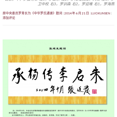
卫中校 右3，罗训森 右2，罗迎难 右1，罗海燕
原中央委员罗青长为《中华罗氏通谱》题词
2014 年 6 月 21 日
LUOXUNSEN
添加评论