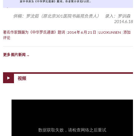
供稿：罗沈茹（原北京301医院书画苑负责人） 录入：罗训森
2014.6.18
著名作家魏巍为《中华罗氏通谱》题词
2014 年 6 月 21 日
LUOXUNSEN
添加
评论
更多 图片新闻
→
视频