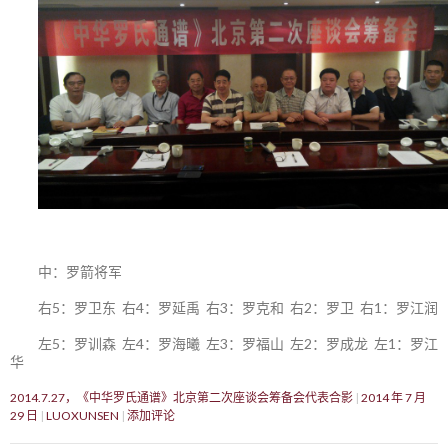
中：罗箭将军
右5：罗卫东 右4：罗延禹 右3：罗克和 右2：罗卫 右1：罗江润
左5：罗训森 左4：罗海曦 左3：罗福山 左2：罗成龙 左1：罗江
华
2014.7.27，《中华罗氏通谱》北京第二次座谈会筹备会代表合影
2014 年 7 月
29 日
LUOXUNSEN
添加评论