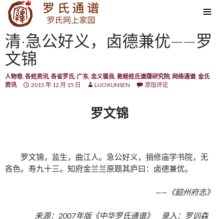
SKIP TO CONTENT
清·急公好义，卤德兼优——罗
文锦
人物卷
,
各姓资讯
,
各省罗氏
,
广东
,
忠义循良
,
敦睦姓氏谱牒研究院
,
网络通谱
,
金氏
资讯
2015 年 12 月 15 日
LUOXUNSEN
添加评论
罗文锦
罗文锦，监生，曲江人。急公好义，捐修庙学书院，无
吝色。寿九十三。知府金兰兰原题其庐曰：卤德兼优。
——《韶州府志》
来源：2007年版《中华罗氏通谱》 录入：罗训森