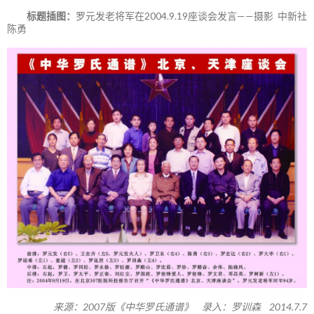
标题插图：
罗元发老将军在2004.9.19座谈会发言——摄影 中新社
陈勇
来源：2007版《中华罗氏通谱》 录入：罗训森 2014.7.7