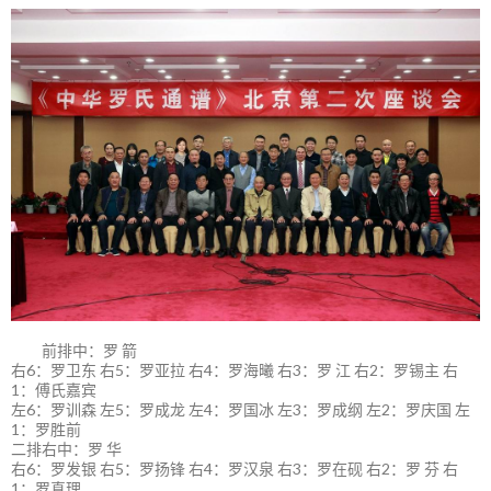
前排中：罗 箭
右6：罗卫东 右5：罗亚拉 右4：罗海曦 右3：罗 江 右2：罗锡主 右
1：傅氏嘉宾
左6：罗训森 左5：罗成龙 左4：罗国冰 左3：罗成纲 左2：罗庆国 左
1：罗胜前
二排右中：罗 华
右6：罗发银 右5：罗扬锋 右4：罗汉泉 右3：罗在砚 右2：罗 芬 右
1：罗真理