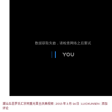
潮汕五邑罗氏汇宗祠重光晋主庆典视频
2015 年 3 月 16 日
LUOXUNSEN
添加
评论