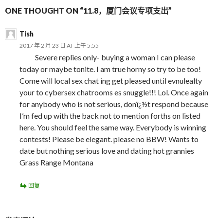
ONE THOUGHT ON “11.8，厦门会议专项支出”
Tish
2017 年 2 月 23 日 AT 上午 5:55
Severe replies only- buying a woman I can please
today or maybe tonite. I am true horny so try to be too!
Come will local sex chat ing get pleased until evnulealty
your to cybersex chatrooms es snuggle!!! Lol. Once again
for anybody who is not serious, donï¿½t respond because
I’m fed up with the back not to mention forths on listed
here. You should feel the same way. Everybody is winning
contests! Please be elegant. please no BBW! Wants to
date but nothing serious love and dating hot grannies
Grass Range Montana
回复