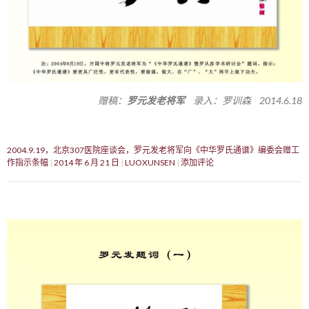
赠稿：
罗元发老将军
录入：罗训森 2014.6.18
2004.9.19，北京307医院座谈会，罗元发老将军向《中华罗氏通谱》编委会赠工
作指示条幅
2014 年 6 月 21 日
LUOXUNSEN
添加评论