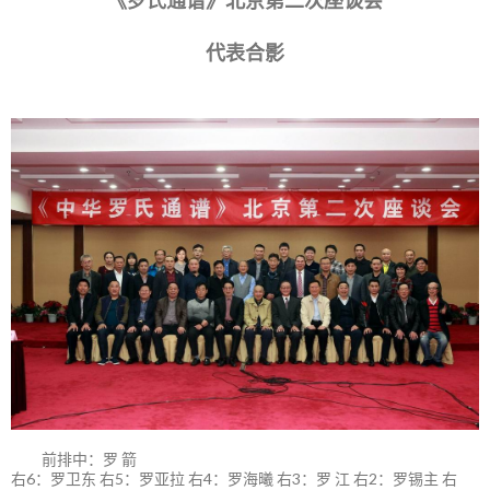
《罗氏通谱》北京第二次座谈会
代表合影
前排中：罗 箭
右6：罗卫东 右5：罗亚拉 右4：罗海曦 右3：罗 江 右2：罗锡主 右