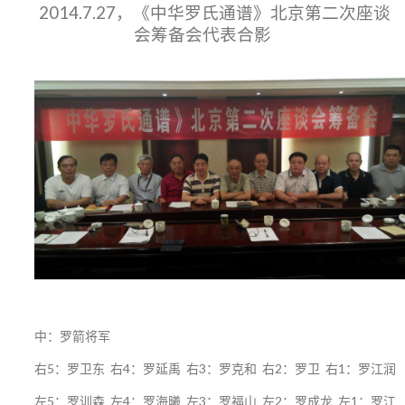
2014.7.27，《中华罗氏通谱》北京第二次座谈
会筹备会代表合影
中：罗箭将军
右5：罗卫东 右4：罗延禹 右3：罗克和 右2：罗卫 右1：罗江润
左5：罗训森 左4：罗海曦 左3：罗福山 左2：罗成龙 左1：罗江