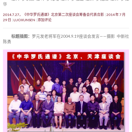
华
2014.7.27，《中华罗氏通谱》北京第二次座谈会筹备会代表合影
2014 年 7 月
29 日
LUOXUNSEN
添加评论
标题插图：
罗元发老将军在2004.9.19座谈会发言——摄影 中新社
陈勇