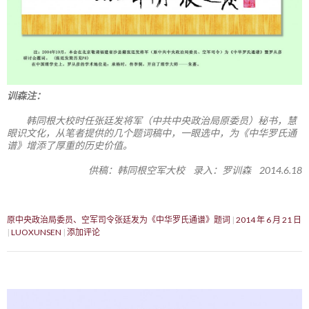
训森注：
韩同根大校时任张廷发将军（中共中央政治局原委员）秘书，慧
眼识文化，从笔者提供的几个题词稿中，一眼选中，为《中华罗氏通
谱》增添了厚重的历史价值。
供稿：韩同根空军大校 录入：罗训森 2014.6.18
原中央政治局委员、空军司令张廷发为《中华罗氏通谱》题词
2014 年 6 月 21 日
LUOXUNSEN
添加评论