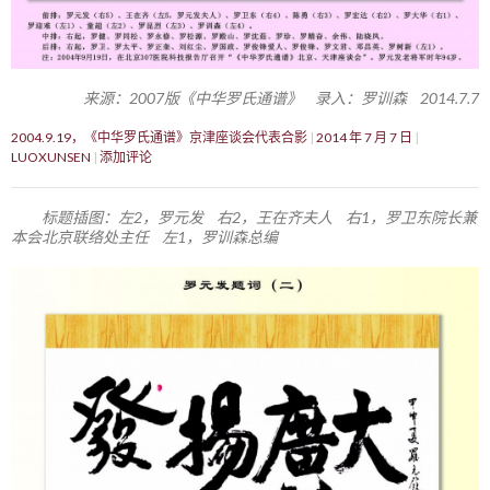
来源：2007版《中华罗氏通谱》 录入：罗训森 2014.7.7
2004.9.19，《中华罗氏通谱》京津座谈会代表合影
2014 年 7 月 7 日
LUOXUNSEN
添加评论
标题插图：左2，罗元发 右2，王在齐夫人 右1，罗卫东院长兼
本会北京联络处主任 左1，罗训森总编