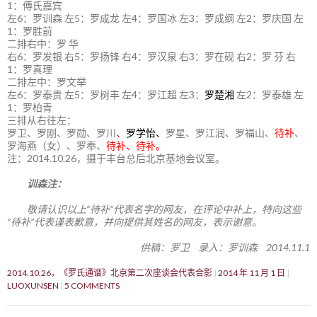
1：傅氏嘉宾
左6：罗训森 左5：罗成龙 左4：罗国冰 左3：罗成纲 左2：罗庆国 左
1：罗胜前
二排右中：罗 华
右6：罗发银 右5：罗扬锋 右4：罗汉泉 右3：罗在砚 右2：罗 芬 右
1：罗真理
二排左中：罗文举
左6：罗泰贵 左5：罗树丰 左4：罗江超 左3：
罗楚湘
左2：罗泰雄 左
1：罗柏青
三排从右往左：
罗卫、罗刚、罗勋、罗川
、
罗学怡、
罗星、罗江润、罗福山、
待补
、
罗海燕（女）、罗奉、
待补、待补。
注：2014.10.26，摄于丰台总后北京基地会议室。
训森注：
敬请认识以上“待补”代表名字的网友，在评论中补上，特向这些
“待补”代表谨表歉意，并向提供其姓名的网友，表示谢意。
供稿：罗卫 录入：罗训森 2014.11.1
2014.10.26，《罗氏通谱》北京第二次座谈会代表合影
2014 年 11 月 1 日
LUOXUNSEN
5 COMMENTS