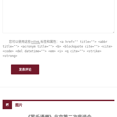
您可以使用这些
HTML
标签和属性：
<a href="" title=""> <abbr
title=""> <acronym title=""> <b> <blockquote cite=""> <cite>
<code> <del datetime=""> <em> <i> <q cite=""> <strike>
<strong>
图片