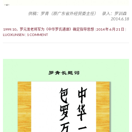
供稿：罗青（原广东省外经贸委主任） 录入：罗训森
2014.6.18
1999.10，罗元发老将军为《中华罗氏通谱》确定指导思想
2014 年 6 月 21 日
LUOXUNSEN
1 COMMENT