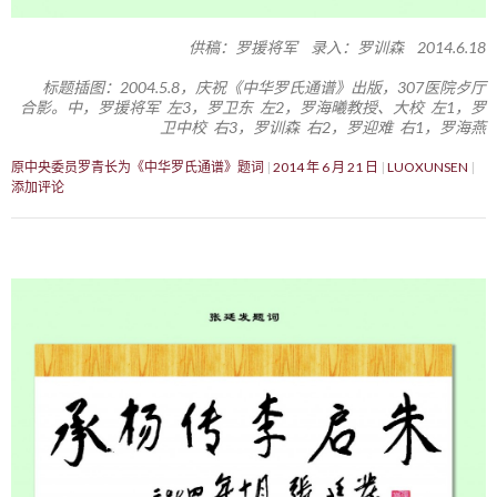
供稿：罗援将军 录入：罗训森 2014.6.18
标题插图：2004.5.8，庆祝《中华罗氏通谱》出版，307医院歺厅
合影。中，罗援将军 左3，罗卫东 左2，罗海曦教授、大校 左1，罗
卫中校 右3，罗训森 右2，罗迎难 右1，罗海燕
原中央委员罗青长为《中华罗氏通谱》题词
2014 年 6 月 21 日
LUOXUNSEN
添加评论